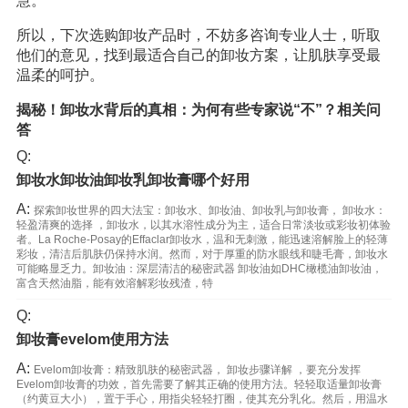
慧。
所以，下次选购卸妆产品时，不妨多咨询专业人士，听取
他们的意见，找到最适合自己的卸妆方案，让肌肤享受最
温柔的呵护。
揭秘！卸妆水背后的真相：为何有些专家说“不”？相关问
答
Q:
卸妆水卸妆油卸妆乳卸妆膏哪个好用
A:
探索卸妆世界的四大法宝：卸妆水、卸妆油、卸妆乳与卸妆膏， 卸妆水：
轻盈清爽的选择 ，卸妆水，以其水溶性成分为主，适合日常淡妆或彩妆初体验
者。La Roche-Posay的Effaclar卸妆水，温和无刺激，能迅速溶解脸上的轻薄
彩妆，清洁后肌肤仍保持水润。然而，对于厚重的防水眼线和睫毛膏，卸妆水
可能略显乏力。卸妆油：深层清洁的秘密武器 卸妆油如DHC橄榄油卸妆油，
富含天然油脂，能有效溶解彩妆残渣，特
Q:
卸妆膏evelom使用方法
A:
Evelom卸妆膏：精致肌肤的秘密武器， 卸妆步骤详解 ，要充分发挥
Evelom卸妆膏的功效，首先需要了解其正确的使用方法。轻轻取适量卸妆膏
（约黄豆大小），置于手心，用指尖轻轻打圈，使其充分乳化。然后，用温水