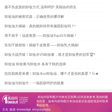
最不伤皮肤的卸妆方式 温和呵护 美丽由内而生
卸妆油的秘密武器：正确使用步骤详解
卸妆油大揭秘：真的能卸掉所有顽固彩妆吗？!
滑不留手！油皮救星——卸妆油Top10大揭秘！
告别干燥烦恼！揭秘干皮救星——卸妆乳大揭秘!
卸妆大战升级！卸妆水VS卸妆膏，谁才是卸妆界的冠军🏆?
卸妆油 卸妆膏与卸妆水 各有千秋的选择
痘痘肌救星来袭！卸妆水or卸妆油，哪个才是你的真爱？💦🔥
卸妆油与卸妆巾：一场肌肤呵护的较量
本站内容和图片均来自互联网,仅供读者参考,请勿转载
与分享，如有内容和图片有误或者涉及侵权请及时联系
本站处理。
文化
旅游
knowedge
encyclopedia