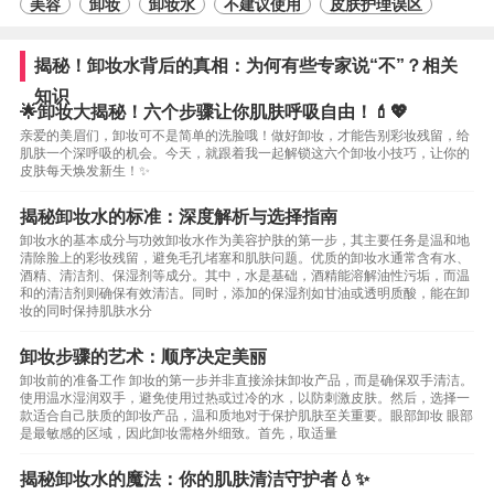
美容
卸妆
卸妆水
不建议使用
皮肤护理误区
揭秘！卸妆水背后的真相：为何有些专家说“不”？相关
知识
🌟卸妆大揭秘！六个步骤让你肌肤呼吸自由！💄💖
亲爱的美眉们，卸妆可不是简单的洗脸哦！做好卸妆，才能告别彩妆残留，给
肌肤一个深呼吸的机会。今天，就跟着我一起解锁这六个卸妆小技巧，让你的
皮肤每天焕发新生！✨
揭秘卸妆水的标准：深度解析与选择指南
卸妆水的基本成分与功效卸妆水作为美容护肤的第一步，其主要任务是温和地
清除脸上的彩妆残留，避免毛孔堵塞和肌肤问题。优质的卸妆水通常含有水、
酒精、清洁剂、保湿剂等成分。其中，水是基础，酒精能溶解油性污垢，而温
和的清洁剂则确保有效清洁。同时，添加的保湿剂如甘油或透明质酸，能在卸
妆的同时保持肌肤水分
卸妆步骤的艺术：顺序决定美丽
卸妆前的准备工作 卸妆的第一步并非直接涂抹卸妆产品，而是确保双手清洁。
使用温水湿润双手，避免使用过热或过冷的水，以防刺激皮肤。然后，选择一
款适合自己肤质的卸妆产品，温和质地对于保护肌肤至关重要。眼部卸妆 眼部
是最敏感的区域，因此卸妆需格外细致。首先，取适量
揭秘卸妆水的魔法：你的肌肤清洁守护者💧✨