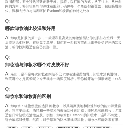
湿润面部，避免过热导致皮肤干燥。接着，以打圈的方式，从下往上、从外向
内的方向，将卸妆膏均匀涂抹在脸部，确保每一个角落都被覆盖，包括眼唇部
位。温和去污力与滋养呵护 Evelom卸妆膏的独特之处在
Q:
哪款卸妆油比较温和好用
A:
卸妆是护肤的第一步，一款温和且高效的卸妆油能让你的肌肤在忙碌一天
后得到温柔呵护。在这篇文章里，我们将一起探索市面上那些备受好评的卸妆
油，帮你找到最适合自己的那一瓶。
Q:
卸妆油与卸妆水哪个对皮肤不好
A:
亲们，是不是每次卸妆都纠结不已？卸妆油温柔如乳，卸妆水清爽透彻，
到底哪个才是真爱呢？今天就来一场深度解析，帮你解开这个肌肤迷思！👀💪
Q:
卸妆水和卸妆膏的区别
A:
卸妆水：轻盈便捷的选择 卸妆水，以其清爽质地和快速卸妆的能力深受喜
爱。它主要由水、酒精和一些温和的表面活性剂组成，能轻易溶解彩妆，尤其
适合日常轻妆或油性皮肤。例如，卸妆水如Cetaphil的卸妆水，温和不刺激，
适合敏感肌使用。然而，对于厚重的防水眼线或浓妆，卸妆水可能效果有限。