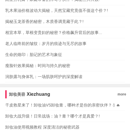
乳木果油价格波动大揭秘，天然宝藏究竟值不值这个价？!
揭秘玉龙茶香的秘密，木质香调竟藏于此？!
相宜本草，草根变贵妇的秘密？价格飙升背后的故事...
老人临终前的皱纹：岁月的痕迹与无尽的故事
生命的烙印：胎记的艺术与象征
瘦脸针效果揭秘：时间与持久的秘密
润肤露与身体乳：一场肌肤呵护的深度解读
Xiezhuang
卸妆美容
more
干皮救星来了！卸妆油VS卸妆膏，哪种才是你的亲密伙伴？💧🔥
卸妆大战升级！日常战场：油？膏？哪个才是真爱？!
卸妆油使用视频教程 深度清洁的秘密武器