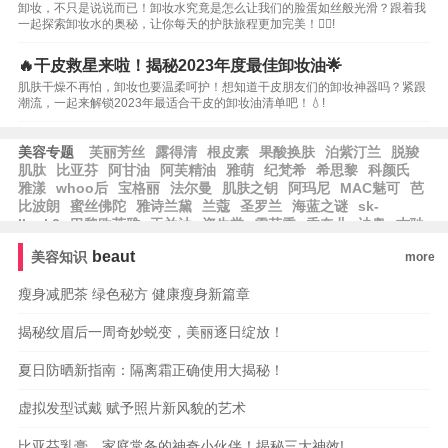
卸妆，不只是说说而已！卸妆水究竟是怎么让我们的脸蛋如丝般光滑？跟着我
一起探索卸妆水的奥秘，让你每天的护肤旅程更加完美！💆‍♀️!
🔥干皮救星来啦！揭秘2023年度最佳卸妆油🌟
肌肤干燥不再怕，卸妆也要温柔呵护！想知道干皮朋友们的卸妆神器吗？紧跟
潮流，一起来解锁2023年最适合干皮的卸妆油清单吧！💧!
美容专题
芙丽芳丝
露得清
根皮素
果酸换肤
泊紫汀兰
脱羧
肌肽
比亚芬
阿甘油
阿芙精油
雅萌
纪梵希
希思黎
科颜氏
雅漾
whoo后
宝格丽
法尔曼
肌肤之钥
阿玛尼
MAC魅可
芭
比波朗
蜜丝佛陀
雅诗兰黛
兰蔻
圣罗兰
海蓝之谜
sk-
II
sk2
巴黎欧莱雅
玉兰油
资生堂
雪花秀
香奈儿
迪奥
古驰
美妆
植村秀
赫莲娜
娇兰
汤姆福特
倩碧
碧欧泉
欧莱雅
莱
beaut
美容知识
more
珀妮
伊丽莎白雅顿
珀莱雅
韩束
瘦身减肥茶 绿色秘方 健康瘦身新篇章
揭秘纹眉后一周奇妙蜕变，美丽逐日绽放！
夏日防晒新指南：隔离霜正确使用大揭秘！
虚拟发型试戴 赋予照片新风貌的艺术
比亚芬乳膏，家庭常备的神奇小伙伴！揭秘三大神效!