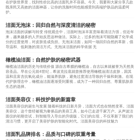
在护肤世界里，找到性价比高的洁面乳并不容易。今天，我要和大家分享几款
既亲民又高效的洁面神器，让你的洗脸时间也能感受到高端护肤品的温柔呵
护。
洁面无泡沫：回归自然与深度清洁的秘密
泡沫洁面的误解与转变 传统观念中，洁面时泡沫丰富意味着清洁力强，但近年
来，越来越多的人开始反思这种做法。实际上，过多的泡沫可能隐藏了化学成
分的过度使用，对皮肤造成负担。无泡沫洁面，如同一场回归自然的革新，倡
导温和、低刺激的清洁方式。无泡沫洁面的科学依据 无
橄榄油洁面：自然护肤的秘密武器
橄榄油洁面的历史与传统价值 源自古希腊的橄榄油，自古以来就被誉为天然美
容圣品。早在公元前4世纪，希波克拉底就曾推荐使用橄榄油清洁皮肤，因其
温和且富含抗氧化成分，能滋养肌肤，避免过度清洁导致的干燥和刺激。在现
代护肤理念中，橄榄油洁面逐渐受到重视，成为了一种回归自然、尊重肌肤原
生态的选择。
洁面美容仪：科技护肤的新篇章
洁面美容仪的诞生与发展 随着科技的日新月异，洁面方式也在悄然变革。洁面
美容仪，这个曾经被视为奢侈品的美容工具，如今已走进千家万户。从声波洁
面仪的初期尝试，到智能导入导出的升级版，它们的出现，不仅革新了我们的
清洁习惯，更开启了美容护肤的智能化时代。洁面美容仪的科技魅力
洁面乳品牌排名：品质与口碑的双重考量