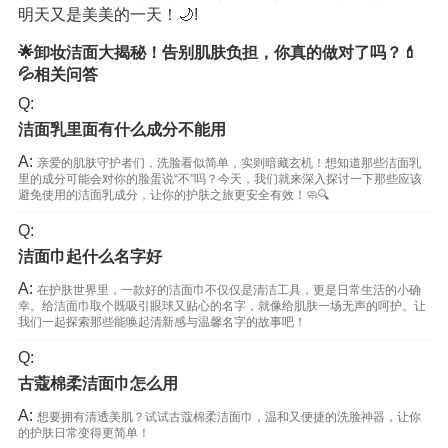
明天又是美美的一天！🌙!
🌟卸妆洁面大揭秘！告别肌肤负担，你真的做对了吗？💄
💦相关问答
Q:
洁面乳里面有什么成分不能用
A:
亲爱的肌肤守护者们，洗脸看似简单，实则暗藏玄机！想知道那些洁面乳
里的成分可能会对你的脸蛋说“不”吗？今天，我们就来深入探讨一下那些应该
避免使用的洁面乳成分，让你的护肤之旅更安全有效！🧼🔍
Q:
洁面巾起什么名字好
A:
在护肤世界里，一款好的洁面巾不仅仅是清洁工具，更是日常生活的小确
幸。给洁面巾取个既吸引眼球又贴心的名字，就像给肌肤一场无声的呵护。让
我们一起探索那些能唤起清新感与温馨名字的故事吧！
Q:
古蔻棉柔洁面巾怎么用
A:
想要拥有清透美肌？试试古蔻棉柔洁面巾，温和又便捷的洗脸神器，让你
的护肤日常变得更简单！