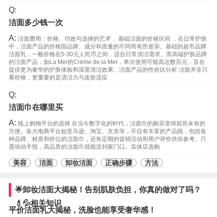
Q:
洁面多少钱一次
A:
洁面费用：价格、功效与选择的艺术， 基础洁面的价格区间 ，在日常护肤
中，洁面产品的价格因品牌、成分和质量的不同而有所差异。基础的超市品牌
洁面乳，一般价格在5-30元人民币之间，适合日常清洁需求。而高端护肤品牌
的洁面产品，如La Mer的Crème de la Mer，单次使用可能高达数百元，旨在
提供更为奢华的护肤体验和深度清洁效果。洁面产品的性价比分析 洁面并非只
看价格，更重要的是清洁力与皮肤适应
Q:
洁面巾在哪里买
A:
线上购物平台的选择 在当今数字化的时代，洁面巾的购买变得前所未有的
方便。各大电商平台如亚马逊、淘宝、京东等，不仅有丰富的产品线，包括各
种品牌、材质和价位的洁面巾，还有定期的促销活动和用户评价供你参考。只
需动动手指，高品质的洁面巾就能送到家门口。实体店选购
美容
洁面
卸妆洁面
正确步骤
方法
🌟卸妆洁面大揭秘！告别肌肤负担，你真的做对了吗？
💄💦相关知识
平价洁面乳大揭秘，洗脸也能享受奢华感！