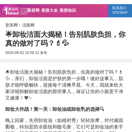
联系我们
美容网
美容大全
美容知识
SITEMAP
壹美网
洁面网
》
🌟卸妆洁面大揭秘！告别肌肤负担，你
真的做对了吗？💄💦
2026-06-02 16:58:12
发布
🌟卸妆洁面大揭秘！告别肌肤负担，你真的做对了吗？💄
💦，亲们，卸妆洁面是护肤的第一步哦！做好这事儿，肌
肤才能呼吸畅快，迎接每个清爽早晨。今天，我就来给大
家详细拆解卸妆洁面的那些事儿，保证让你的小脸蛋干净
又健康！💖✨
卸妆大作战！第一关：卸妆油或卸妆乳的选择🔍
晚上回家，先用卸妆油（如植村秀）轻轻按摩，对付顽固
彩妆
，特别是防水眼线和睫毛膏，它们可是卸妆油的拿手