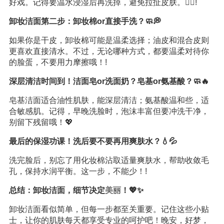
好戏。记得要温水浸湿后再洗掉，避免拉扯皮肤。💆‍♀️!
卸妆洁面第二步：卸妆棉or直接手洗？🧼💭
如果你是干皮，卸妆棉可能是温柔选择；油皮和混合皮则
更喜欢直接清水。不过，无论哪种方式，都要温柔对待你
的脸蛋，不要用力摩擦哦！!
深层清洁时间到！洁面皂or洗面奶？皂基or氨基酸？🧼🔥
皂基洁面适合油性肌肤，能深层清洁；氨基酸温和些，适
合敏感肌。记得，早晚洗脸时，泡沫丰富但要冲洗干净，
别留下残留哦！💖
最后的保湿功课！洗后要不要再用爽肤水？💧💦
洗完脸后，别忘了用化妆棉沾取适量爽肤水，帮助收敛毛
孔，保持水润平衡。这一步，不能少！!
总结：卸妆洁面，细节决定
美丽
！💖✨
卸妆洁面看似简单，但每一步都至关重要。记住这些小贴
士，让你的肌肤每天都享受专业的呵护吧！晚安，好梦，