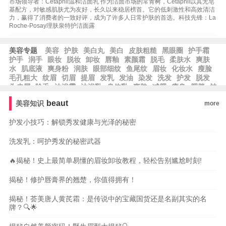
市场领导者：Cetaphil温和洁面乳 作为洁面市场的常青树，Cetaphil以其无皂
基配方，对敏感肌肤尤为友好，长久以来稳居榜首。它的低刺激性和高效清洁
力，赢得了消费者的一致好评，成为了许多人日常护肤的首选。科技先锋：La
Roche-Posay理肤泉特护洁面露
美容专题
美容
护肤
美白丸
美白
皮肤粗糙
黑眼圈
护手霜
护手
润手
眼妆
脱妆
卸妆
唇釉
素颜霜
脱毛
柔肤水
爽肤
水
肌底液
爽身粉
润肤
眼部细纹
鱼尾纹
眉妆
化妆水
瘦脸
毛孔粗大
纹眉
切眉
提眉
发乳
发油
染发
洗发
护发
脱发
头皮屑
除毛
沐浴露
沐浴乳
身体乳
爽肤
减肥
瘦身
肥胖
祛
皱
祛斑
beaut
美容知识
more
护发小技巧：解锁秀发健康与光泽的秘密
洗发乳：呵护秀发的秘密武器
🔥揭秘！史上最简单易懂的眉妆卸妆教程，轻松告别尴尬时刻!
揭秘！修护唇膏界的翘楚，你值得拥有！
揭秘！荟美唐人黄芪霜：是传说中的宝藏国货还是名副其实的名
牌？🔍🌟