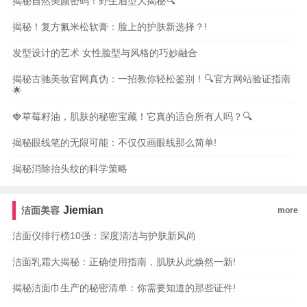
揭秘自然美颜密码！野生眉型大揭秘🔍
揭秘！复方氟米松软膏：脸上的护肤新选择？!
发型设计的艺术 女性脸型与风格的巧妙融合
揭秘古驰美妆官网真伪：一招教你轻松鉴别！🔍官方网站验证指南
🌟
🍓草莓籽油，肌肤的秘密宝藏！它真的适合所有人吗？🔍
揭秘眼线笔的无限可能：不仅仅画眼线那么简单!
揭秘消除抬头纹的科学策略
Jiemian
洁面美容
more
洁面仪排行榜10强：深度清洁与护肤新风尚
洁面乳霜大揭秘：正确使用指南，肌肤从此焕然一新!
揭秘洁面巾生产的秘密清单：你需要知道的那些证件!