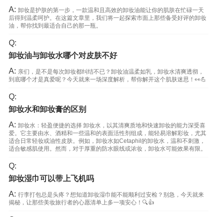
A:
卸妆是护肤的第一步，一款温和且高效的卸妆油能让你的肌肤在忙碌一天
后得到温柔呵护。在这篇文章里，我们将一起探索市面上那些备受好评的卸妆
油，帮你找到最适合自己的那一瓶。
Q:
卸妆油与卸妆水哪个对皮肤不好
A:
亲们，是不是每次卸妆都纠结不已？卸妆油温柔如乳，卸妆水清爽透彻，
到底哪个才是真爱呢？今天就来一场深度解析，帮你解开这个肌肤迷思！👀💪
Q:
卸妆水和卸妆膏的区别
A:
卸妆水：轻盈便捷的选择 卸妆水，以其清爽质地和快速卸妆的能力深受喜
爱。它主要由水、酒精和一些温和的表面活性剂组成，能轻易溶解彩妆，尤其
适合日常轻妆或油性皮肤。例如，卸妆水如Cetaphil的卸妆水，温和不刺激，
适合敏感肌使用。然而，对于厚重的防水眼线或浓妆，卸妆水可能效果有限。
Q:
卸妆湿巾可以带上飞机吗
A:
行李打包总是头疼？想知道卸妆湿巾能不能顺利过安检？别急，今天就来
揭秘，让那些美妆旅行者的心愿清单上多一项安心！🔍👍