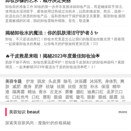
卸妆步骤的艺术：顺序决定美丽
卸妆前的准备工作 卸妆的第一步并非直接涂抹卸妆产品，而是确保双手清洁。
使用温水湿润双手，避免使用过热或过冷的水，以防刺激皮肤。然后，选择一
款适合自己肤质的卸妆产品，温和质地对于保护肌肤至关重要。眼部卸妆 眼部
是最敏感的区域，因此卸妆需格外细致。首先，取适量
揭秘卸妆水的魔法：你的肌肤清洁守护者💧✨
卸妆，不只是说说而已！卸妆水究竟是怎么让我们的脸蛋如丝般光滑？跟着我
一起探索卸妆水的奥秘，让你每天的护肤旅程更加完美！💆‍♀️!
🔥干皮救星来啦！揭秘2023年度最佳卸妆油🌟
肌肤干燥不再怕，卸妆也要温柔呵护！想知道干皮朋友们的卸妆神器吗？紧跟
潮流，一起来解锁2023年最适合干皮的卸妆油清单吧！💧!
美容专题
护发
脱发
头皮屑
除毛
沐浴露
沐浴乳
身体乳
爽
肤
减肥
瘦身
肥胖
祛皱
祛斑
祛痘
发型
补水
保湿
精华
液
隔离霜
精油
香水
古龙水
唇膏
腮红
迪奥口红
圣罗兰口
红
口红色号
口红
唇彩
眼袋
眉笔
睫毛
眼影
眼线
眼霜
法
式美甲
美甲
指甲油
洁面
面膜
面霜
洗面奶
香皂
洗手液
牙
膏
乳液
beaut
美容知识
more
探索美容新风尚：瘦脸针的价格揭秘