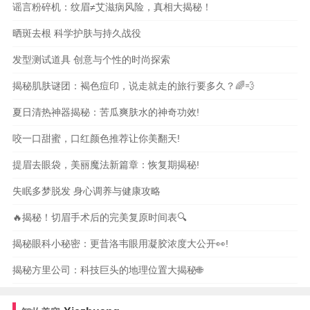
谣言粉碎机：纹眉≠艾滋病风险，真相大揭秘！
晒斑去根 科学护肤与持久战役
发型测试道具 创意与个性的时尚探索
揭秘肌肤谜团：褐色痘印，说走就走的旅行要多久？🌈💨
夏日清热神器揭秘：苦瓜爽肤水的神奇功效!
咬一口甜蜜，口红颜色推荐让你美翻天!
提眉去眼袋，美丽魔法新篇章：恢复期揭秘!
失眠多梦脱发 身心调养与健康攻略
🔥揭秘！切眉手术后的完美复原时间表🔍
揭秘眼科小秘密：更昔洛韦眼用凝胶浓度大公开👀!
揭秘方里公司：科技巨头的地理位置大揭秘🌐