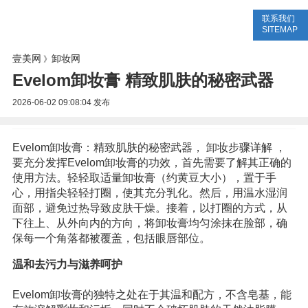
联系我们
美容网
美容大全
美容知识
SITEMAP
壹美网
卸妆网
》
Evelom卸妆膏 精致肌肤的秘密武器
2026-06-02 09:08:04
发布
Evelom卸妆膏：精致肌肤的秘密武器， 卸妆步骤详解 ，
要充分发挥Evelom卸妆膏的功效，首先需要了解其正确的
使用方法。轻轻取适量卸妆膏（约黄豆大小），置于手
心，用指尖轻轻打圈，使其充分乳化。然后，用温水湿润
面部，避免过热导致皮肤干燥。接着，以打圈的方式，从
下往上、从外向内的方向，将卸妆膏均匀涂抹在脸部，确
保每一个角落都被覆盖，包括眼唇部位。
温和去污力与滋养呵护
Evelom卸妆膏的独特之处在于其温和配方，不含皂基，能