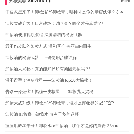
Xiezhuang
卸妆美容
more
干皮救星来了！卸妆油VS卸妆膏，哪种才是你的亲密伙伴？💧🔥
卸妆大战升级！日常战场：油？膏？哪个才是真爱？!
卸妆油使用视频教程 深度清洁的秘密武器
最不伤皮肤的卸妆方式 温和呵护 美丽由内而生
卸妆油的秘密武器：正确使用步骤详解
卸妆油大揭秘：真的能卸掉所有顽固彩妆吗？!
滑不留手！油皮救星——卸妆油Top10大揭秘！
告别干燥烦恼！揭秘干皮救星——卸妆乳大揭秘!
卸妆大战升级！卸妆水VS卸妆膏，谁才是卸妆界的冠军🏆?
卸妆油 卸妆膏与卸妆水 各有千秋的选择
痘痘肌救星来袭！卸妆水or卸妆油，哪个才是你的真爱？💦🔥