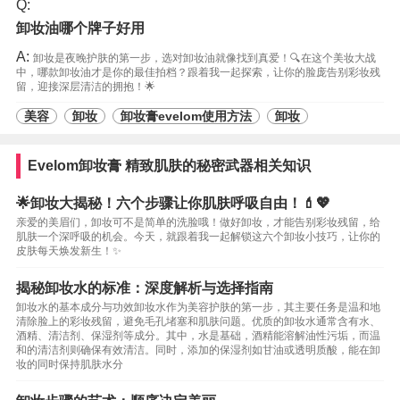
Q:
卸妆油哪个牌子好用
A:
卸妆是夜晚护肤的第一步，选对卸妆油就像找到真爱！🔍在这个美妆大战
中，哪款卸妆油才是你的最佳拍档？跟着我一起探索，让你的脸庞告别彩妆残
留，迎接深层清洁的拥抱！🌟
美容
卸妆
卸妆膏evelom使用方法
卸妆
Evelom卸妆膏 精致肌肤的秘密武器相关知识
🌟卸妆大揭秘！六个步骤让你肌肤呼吸自由！💄💖
亲爱的美眉们，卸妆可不是简单的洗脸哦！做好卸妆，才能告别彩妆残留，给
肌肤一个深呼吸的机会。今天，就跟着我一起解锁这六个卸妆小技巧，让你的
皮肤每天焕发新生！✨
揭秘卸妆水的标准：深度解析与选择指南
卸妆水的基本成分与功效卸妆水作为美容护肤的第一步，其主要任务是温和地
清除脸上的彩妆残留，避免毛孔堵塞和肌肤问题。优质的卸妆水通常含有水、
酒精、清洁剂、保湿剂等成分。其中，水是基础，酒精能溶解油性污垢，而温
和的清洁剂则确保有效清洁。同时，添加的保湿剂如甘油或透明质酸，能在卸
妆的同时保持肌肤水分