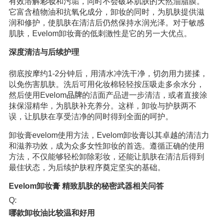
有效溶解
彩妆
和污垢，同时不会破坏肌肤的天然油脂膜。
它富含植物油和抗氧化成分，卸妆的同时，为肌肤提供滋
润和修护，使肌肤在清洁后仍然保持水润光泽。对于敏感
肌肤，Evelom卸妆膏的低刺激性是它的另一大优点。
深度清洁与后续护理
彻底按摩约1-2分钟后，用清水冲洗干净，切勿用力搓揉，
以免伤害肌肤。洗后可用化妆棉轻轻按压吸走多余水分，
然后使用Evelom
品牌
的洁面产品进一步清洁，或者直接涂
抹保湿精华，为肌肤补充养分。这样，卸妆与护肤两不
误，让肌肤在享受洁净的同时得到全面的呵护。
卸妆膏evelom使用方法，Evelom卸妆膏以其卓越的清洁力
和滋养功效，成为众多女性卸妆的首选。遵循正确的使用
方法，不仅能够轻松卸除彩妆，还能让肌肤在清洁后得到
最佳状态，为后续护肤程序奠定坚实的基础。
Evelom卸妆膏 精致肌肤的秘密武器相关问答
Q:
哪款卸妆油比较温和好用