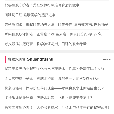
揭秘肌肤守护者：柔肤水执行标准号背后的故事!
唇釉与口红 健康美学的选择之争
告别熊猫眼，揭秘眼袋消失大法！眼袋去除, 最有效方法, 图片揭秘
🌟揭秘肌肤守护者：正常痣VS黑色素瘤，你真的分得清吗？🔍
寻找最佳祛疤药膏：科学验证与用户口碑的双重考量
Shuangfushui
爽肤水美容
more
揭秘美妆界的小秘密：化妆水与爽肤水，你真的分清了吗？💧💦
💧日常护肤小秘密：爽肤水湿敷，真的是一天两次OK吗？💦
抗衰老秘籍：探寻护肤界的瑰宝——哪款爽肤水让你逆龄生长？
飞行旅途护肤秘籍！爽肤水乳液，飞机上也能美美哒！?
探索国货新势力！十大必买爽肤水，性价比与品质并存的秘密武器!