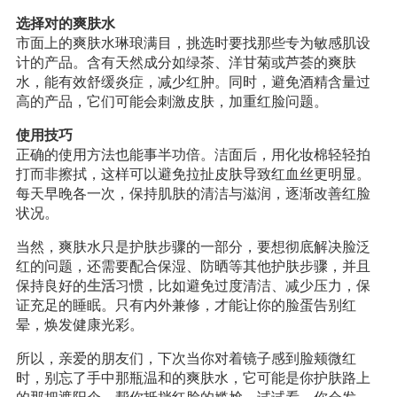
选择对的爽肤水
市面上的爽肤水琳琅满目，挑选时要找那些专为敏感肌设
计的产品。含有天然成分如绿茶、洋甘菊或芦荟的爽肤
水，能有效舒缓炎症，减少红肿。同时，避免酒精含量过
高的产品，它们可能会刺激皮肤，加重红脸问题。
使用技巧
正确的使用方法也能事半功倍。洁面后，用化妆棉轻轻拍
打而非擦拭，这样可以避免拉扯皮肤导致红血丝更明显。
每天早晚各一次，保持肌肤的清洁与滋润，逐渐改善红脸
状况。
当然，爽肤水只是护肤步骤的一部分，要想彻底解决脸泛
红的问题，还需要配合保湿、防晒等其他护肤步骤，并且
保持良好的
生活
习惯，比如避免过度清洁、减少压力，保
证充足的睡眠。只有内外兼修，才能让你的脸蛋告别红
晕，焕发健康光彩。
所以，亲爱的朋友们，下次当你对着镜子感到脸颊微红
时，别忘了手中那瓶温和的爽肤水，它可能是你护肤路上