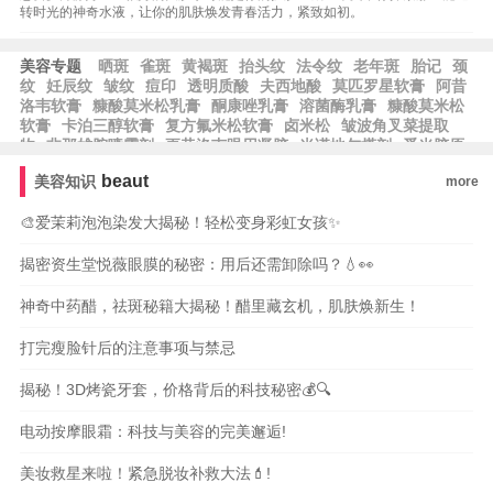
转时光的神奇水液，让你的肌肤焕发青春活力，紧致如初。
美容专题
晒斑
雀斑
黄褐斑
抬头纹
法令纹
老年斑
胎记
颈
纹
妊辰纹
皱纹
痘印
透明质酸
夫西地酸
莫匹罗星软膏
阿昔
洛韦软膏
糠酸莫米松乳膏
酮康唑乳膏
溶菌酶乳膏
糠酸莫米松
软膏
卡泊三醇软膏
复方氟米松软膏
卤米松
皱波角叉菜提取
物
非那雄胺喷雾剂
更昔洛韦眼用凝胶
米诺地尔搽剂
觅光胶原
炮
熊果苷
黄芪霜
皂基
乳木果
且初
乳木果油
果冻胶
修丽
beaut
美容知识
more
可
草莓籽油
玉龙茶香
霍霍巴油
蓝铜胜肽
芙丽芳丝
露得清
根皮素
果酸换肤
泊紫汀兰
脱羧肌肽
比亚芬
🎨爱茉莉泡泡染发大揭秘！轻松变身彩虹女孩✨
揭密资生堂悦薇眼膜的秘密：用后还需卸除吗？💧👀
神奇中药醋，祛斑秘籍大揭秘！醋里藏玄机，肌肤焕新生！
打完瘦脸针后的注意事项与禁忌
揭秘！3D烤瓷牙套，价格背后的科技秘密💰🔍
电动按摩眼霜：科技与美容的完美邂逅!
美妆救星来啦！紧急脱妆补救大法💄!