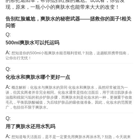
的那把遮阳伞，帮你抵挡红脸的尴尬。试试看，你会发
现，原来，一瓶小小的爽肤水也能带来大大的改变！
告别红脸尴尬，爽肤水的秘密武器——拯救你的面子!相关
问答
Q:
500ml爽肤水可以托运吗
A:
想知道你的500ml小瓶爽肤水能否顺利登机？别急，这趟航班携带指南，
让你出行无忧！
Q:
化妆水和爽肤水哪个更好一点
A:
概念解析：化妆水与爽肤水的异同 化妆水和爽肤水，虽然经常被混为一
谈，但其实两者并非完全相同。化妆水通常是指在洁面后，用于清洁肌肤多余
油脂和残留污垢的初步护肤步骤，而爽肤水则是化妆水的一种，更侧重于收敛
毛孔，平衡肌肤酸碱值，为后续护肤品的吸收做准备。因此，化妆水的范围更
广，包括但不限于爽肤水。
Q:
用了爽肤水还用水乳吗
A:
想知道每天洁面后，是不是一定要先用爽肤水再涂水乳？别急，今天就来