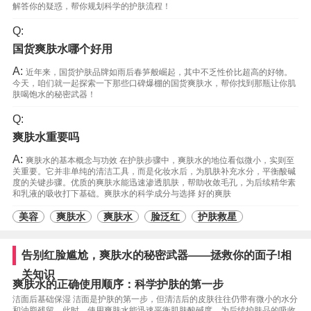
解答你的疑惑，帮你规划科学的护肤流程！
Q:
国货爽肤水哪个好用
A:
近年来，国货护肤品牌如雨后春笋般崛起，其中不乏性价比超高的好物。
今天，咱们就一起探索一下那些口碑爆棚的国货爽肤水，帮你找到那瓶让你肌
肤喝饱水的秘密武器！
Q:
爽肤水重要吗
A:
爽肤水的基本概念与功效 在护肤步骤中，爽肤水的地位看似微小，实则至
关重要。它并非单纯的清洁工具，而是化妆水后，为肌肤补充水分，平衡酸碱
度的关键步骤。优质的爽肤水能迅速渗透肌肤，帮助收敛毛孔，为后续精华素
和乳液的吸收打下基础。爽肤水的科学成分与选择 好的爽肤
美容
爽肤水
爽肤水
脸泛红
护肤救星
告别红脸尴尬，爽肤水的秘密武器——拯救你的面子!相
关知识
爽肤水的正确使用顺序：科学护肤的第一步
洁面后基础保湿 洁面是护肤的第一步，但清洁后的皮肤往往仍带有微小的水分
和油脂残留。此时，使用爽肤水能迅速平衡肌肤酸碱度，为后续护肤品的吸收