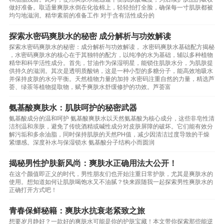
做好准备。取适量爽肤水倒在化妆棉上，轻轻拍打全脸，确保每一寸肌肤都被
均匀地滋润。精华素前的准备工作 对于含有活性成分的
探索水密码爽肤水的秘密 成分解析与功效解读
探索水密码爽肤水的秘密：成分解析与功效解读， 水密码爽肤水基础配方揭秘
，水密码爽肤水的核心在于其独特的配方，以纯净的水为基础，辅以多种植物
精华和科学活性成分。首先，甘油作为保湿明星，能锁住肌肤水分，为肌肤提
供持久的滋润。其次是透明质酸钠，这是一种小型的多糖分子，能高效地吸水
并保持皮肤的水分平衡。天然植物力量的加持 水密码注重自然的力量，精选芦
荟、绿茶等植物提取物，赋予爽肤水舒缓修护的功效。芦荟富
氨基酸爽肤水：肌肤呵护的秘密武器
氨基酸成分的温和呵护 氨基酸爽肤水以天然氨基酸为核心成分，这些非皂性清
洁剂温和亲肤，避免了传统酒精或碱性成分对皮肤屏障的破坏。它们能有效分
解污垢和多余油脂，同时保持肌肤的天然PH值，减少因清洁过度导致的干燥
紧绷感。深度补水与保湿锁水 氨基酸分子结构小而圆润
揭秘男性护肤新风尚：爽肤水正确用法大公开！
在这个颜值即正义的时代，男性朋友们也开始注重日常护肤，尤其是爽肤水的
使用。想知道如何让肌肤喝饱水又不油腻？快来跟随我一起探索男性爽肤水的
正确打开方式吧！
青春保鲜秘籍：爽肤水抗衰老紧致之旅
想要岁月静好？一款好的爽肤水可能是你的护肤宝藏！本文带你探索那些能逆