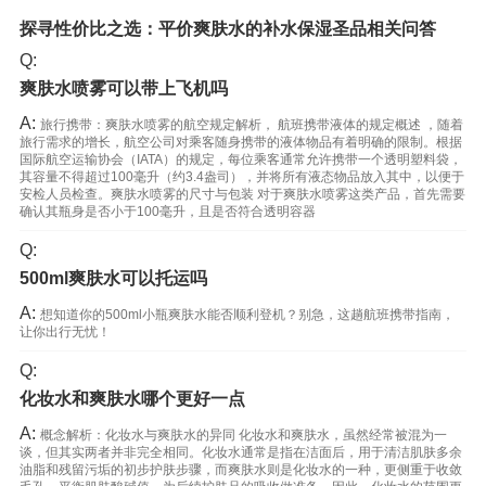
探寻性价比之选：平价爽肤水的补水保湿圣品相关问答
Q:
爽肤水喷雾可以带上飞机吗
A:
旅行携带：爽肤水喷雾的航空规定解析， 航班携带液体的规定概述 ，随着
旅行需求的增长，航空公司对乘客随身携带的液体物品有着明确的限制。根据
国际航空运输协会（IATA）的规定，每位乘客通常允许携带一个透明塑料袋，
其容量不得超过100毫升（约3.4盎司），并将所有液态物品放入其中，以便于
安检人员检查。爽肤水喷雾的尺寸与包装 对于爽肤水喷雾这类产品，首先需要
确认其瓶身是否小于100毫升，且是否符合透明容器
Q:
500ml爽肤水可以托运吗
A:
想知道你的500ml小瓶爽肤水能否顺利登机？别急，这趟航班携带指南，
让你出行无忧！
Q:
化妆水和爽肤水哪个更好一点
A:
概念解析：化妆水与爽肤水的异同 化妆水和爽肤水，虽然经常被混为一
谈，但其实两者并非完全相同。化妆水通常是指在洁面后，用于清洁肌肤多余
油脂和残留污垢的初步护肤步骤，而爽肤水则是化妆水的一种，更侧重于收敛