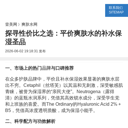
联系我们
美容网
美容大全
美容知识
SITEMAP
壹美网
爽肤水网
》
探寻性价比之选：平价爽肤水的补水保
湿圣品
2026-06-02 19:18:31
发布
一、市场上的热门
品牌
与口碑推荐
在众多护肤品牌中，平价且补水保湿效果显著的爽肤水层
出不穷。Cetaphil（丝塔芙）以其温和无刺激，深受敏感肌
青睐，被誉为保湿界的“亲民大使”。Neutrogena（露得
清）的蓝瓶水润系列，凭借其高效锁水成分，深受学生党
和上班族的喜爱。而The Ordinary的Hyaluronic Acid 2% +
B5，凭借高浓度透明质酸，成为保湿小能手。
二、科学配方与功效解析