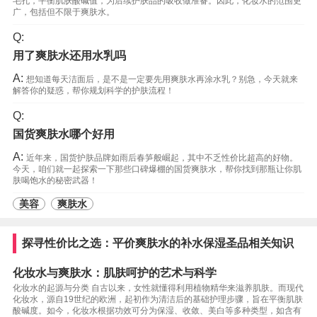
毛孔，平衡肌肤酸碱值，为后续护肤品的吸收做准备。因此，化妆水的范围更
广，包括但不限于爽肤水。
Q:
用了爽肤水还用水乳吗
A:
想知道每天洁面后，是不是一定要先用爽肤水再涂水乳？别急，今天就来
解答你的疑惑，帮你规划科学的护肤流程！
Q:
国货爽肤水哪个好用
A:
近年来，国货护肤品牌如雨后春笋般崛起，其中不乏性价比超高的好物。
今天，咱们就一起探索一下那些口碑爆棚的国货爽肤水，帮你找到那瓶让你肌
肤喝饱水的秘密武器！
美容
爽肤水
探寻性价比之选：平价爽肤水的补水保湿圣品相关知识
化妆水与爽肤水：肌肤呵护的艺术与科学
化妆水的起源与分类 自古以来，女性就懂得利用植物精华来滋养肌肤。而现代
化妆水，源自19世纪的欧洲，起初作为清洁后的基础护理步骤，旨在平衡肌肤
酸碱度。如今，化妆水根据功效可分为保湿、收敛、美白等多种类型，如含有