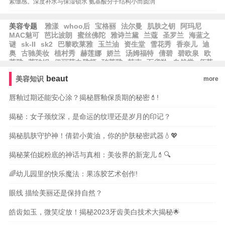
紧绷感。深度补水与保湿锁水 氨基酸分子结构小而圆润
美容专题
雅漾
whoo后
宝格丽
法尔曼
肌肤之钥
阿玛尼
MAC魅可
芭比波朗
蜜丝佛陀
雅诗兰黛
兰蔻
圣罗兰
海蓝之
谜
sk-II
sk2
巴黎欧莱雅
玉兰油
资生堂
雪花秀
香奈儿
迪
奥
古驰美妆
植村秀
赫莲娜
娇兰
汤姆福特
倩碧
碧欧泉
欧
莱雅
莱珀妮
伊丽莎白雅顿
珀莱雅
韩束
百雀羚
自然堂
佰草
集
相宜本草
大宝
水密码
郁美净
隆力奇
卡姿兰
纽西之谜
beaut
美容知识
more
方里
兰芝
爱茉莉
唇釉过期还能安心涂？揭秘唇釉保质期的秘密💄!
揭秘：女子颈纹深，是命运的纹理还是岁月的印记？
揭秘肌肤守护神！倩碧小黄油，你的护肤秘密武器💧💖
揭秘莱伯妮粉底的神话与真相：美妆界的新宠儿💄🔍
🌈幼儿园里的快乐魔法：果冻胶艺术创作!
眼线 描绘美丽还是保持自然？
皓齿如玉，微笑绽放！揭秘2023牙齿美白技术大揭秘🌟