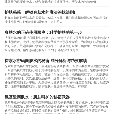
玻尿酸的保湿化妆水，或含有酒精的控油爽肤水。爽肤水的独特价值
护肤秘籍：解锁爽肤水的魔法涂抹法则!
想知道如何让爽肤水发挥最大功效吗？今天，我们就来揭秘那些你可能忽视的
涂抹小技巧，让你的肌肤喝饱水，光彩照人！
爽肤水的正确使用顺序：科学护肤的第一步
洁面后基础保湿 洁面是护肤的第一步，但清洁后的皮肤往往仍带有微小的水分
和油脂残留。此时，使用爽肤水能迅速平衡肌肤酸碱度，为后续护肤品的吸收
做好准备。取适量爽肤水倒在化妆棉上，轻轻拍打全脸，确保每一寸肌肤都被
均匀地滋润。精华素前的准备工作 对于含有活性成分的
探索水密码爽肤水的秘密 成分解析与功效解读
探索水密码爽肤水的秘密：成分解析与功效解读， 水密码爽肤水基础配方揭秘
，水密码爽肤水的核心在于其独特的配方，以纯净的水为基础，辅以多种植物
精华和科学活性成分。首先，甘油作为保湿明星，能锁住肌肤水分，为肌肤提
供持久的滋润。其次是透明质酸钠，这是一种小型的多糖分子，能高效地吸水
并保持皮肤的水分平衡。天然植物力量的加持 水密码注重自然的力量，精选芦
荟、绿茶等植物提取物，赋予爽肤水舒缓修护的功效。芦荟富
氨基酸爽肤水：肌肤呵护的秘密武器
氨基酸成分的温和呵护 氨基酸爽肤水以天然氨基酸为核心成分，这些非皂性清
洁剂温和亲肤，避免了传统酒精或碱性成分对皮肤屏障的破坏。它们能有效分
解污垢和多余油脂，同时保持肌肤的天然PH值，减少因清洁过度导致的干燥