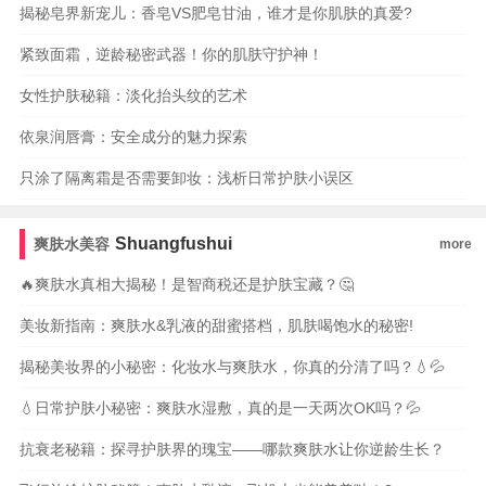
揭秘皂界新宠儿：香皂VS肥皂甘油，谁才是你肌肤的真爱?
紧致面霜，逆龄秘密武器！你的肌肤守护神！
女性护肤秘籍：淡化抬头纹的艺术
依泉润唇膏：安全成分的魅力探索
只涂了隔离霜是否需要卸妆：浅析日常护肤小误区
Shuangfushui
爽肤水美容
more
🔥爽肤水真相大揭秘！是智商税还是护肤宝藏？🤔
美妆新指南：爽肤水&乳液的甜蜜搭档，肌肤喝饱水的秘密!
揭秘美妆界的小秘密：化妆水与爽肤水，你真的分清了吗？💧💦
💧日常护肤小秘密：爽肤水湿敷，真的是一天两次OK吗？💦
抗衰老秘籍：探寻护肤界的瑰宝——哪款爽肤水让你逆龄生长？