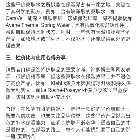
这些平价爽肤水之所以能在保湿界占有一席之地，关键在
于其科学的配方。例如，含有玻尿酸的爽肤水，如
CeraVe，能深入肌肤底层，形成保湿屏障；绿茶提取物如
Avene Thermal Spring Water，具有抗氧化和舒缓作用，
帮助肌肤保持水润状态。同时，一些含有天然植物精华的
产品，如玫瑰水或甘菊水，不仅补水，还能提供额外的舒
缓效果。
三、性价比与使用心得分享
消费者口碑是选择护肤品的重要参考。许多博主和网友表
示，虽然价格亲民，但这些爽肤水在保湿效果上并不逊色
于高价产品。比如，Kiehl s黄瓜水因其清凉舒缓和持久保
湿受到赞誉，而La Roche-Posay的小黄瓜喷雾，轻盈便
捷，随时随地为肌肤补充水分。
总结：在预算有限的情况下，选择一款好的平价爽肤水，
既要考虑功效，也要关注品牌信誉。这些平价产品以其出
色的补水保湿能力，证明了护肤不必奢华，适合自己的才
是最好的。在保湿的路上，每个人都能找到属于自己的那
一瓶“宝藏水”。