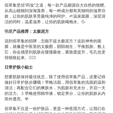
佰草集坚信“药妆”之道，每一款产品都源自大自然的馈赠。
从高山植物到深海藻类，每一种成分都有其独特的滋养功
效，让你的肌肤享受最纯净的呵护。🌱温泉面膜，深层清
洁的同时，温柔滋养，让你的肌肤喝饱水。💦
明星
产品推荐：太极泥方
说到佰草集的招牌，怎能不提太极泥方？这款神奇的面
膜，就像是中医里的太极图，阴阳相生，平衡肌肤。敷上
它，你会感受到肌肤在慢慢吸收，紧致度提升，毛孔也变
得细致起来。🧘‍♀️✨
日常护肤小贴士
想要肌肤保持最佳状态，除了使用佰草集产品，还要记得
做好日常护肤步骤哦！早晚洁面，用佰草集的洗面奶温和
清洁；再配合它们的爽肤水，为肌肤补充水分，开启一天
的活力。💧早晚使用精华液，锁定养分，让你的肌肤从内
而外透亮。🌹
佰草集不仅是一份护肤品，更是一种
生活
方式，让我们在