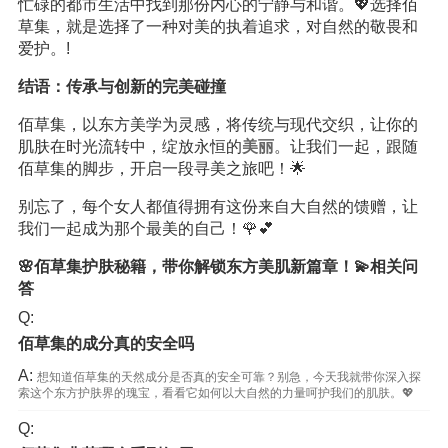
忙碌的都市生活中找到那份内心的宁静与和谐。💖选择佰
草集，就是选择了一种对美的执着追求，对自然的敬畏和
爱护。!
结语：传承与创新的完美碰撞
佰草集，以东方美学为灵感，将传统与现代交织，让你的
肌肤在时光流转中，绽放永恒的
美丽
。让我们一起，跟随
佰草集的脚步，开启一段寻美之旅吧！🌟
别忘了，每个女人都值得拥有这份来自大自然的馈赠，让
我们一起成为那个最美的自己！🌹💕
🌸佰草集护肤秘籍，带你解锁东方美肌新篇章！💫相关问
答
Q:
佰草集的成分真的安全吗
A:
想知道佰草集的天然成分是否真的安全可靠？别急，今天我就带你深入探
索这个东方护肤界的瑰宝，看看它如何以大自然的力量呵护我们的肌肤。💖
Q: