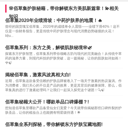
🌸佰草集护肤秘籍，带你解锁东方美肌新篇章！💫相关
知识
佰草集2020年业绩滑坡：中药护肤界的地震！🔥
曾经的国货瑰宝佰草集，2020年的成绩单令人震惊——业绩下滑40%！这不
仅是一份财务报告，更是传统中药护肤理念与现代消费趋势碰撞的火花！
liệu...
佰草集系列：东方之美，解锁肌肤秘境🌸🌿
探索东方护肤智慧，佰草集系列带你领略古韵与现代的完美融合！从传统中草
药的滋养力量，到现代科技的护肤突破，这一篇揭秘，让你的肌肤如诗如画！
🌹🍃
揭秘佰草集，激素风波真相大白!
近期，佰草集这款备受信赖的护肤品牌被卷入了一场关于激素的热议漩涡。作
为消费者，我们关心的不仅是产品的效果，更是其背后的健康保障。那么，佰
草集真的进行了激素处理吗？让我们一起深入探究这个谜团！🔍🍃
佰草集秘籍大公开！哪款单品口碑爆棚？!
想知道佰草集里哪款产品备受仙女们宠爱？今天就带你揭秘那些口碑炸裂的护
肤圣品，让你的梳妆台上也能拥有明星级待遇！🌟
佰草集全系列探秘，带你解锁东方护肤宝藏地图!