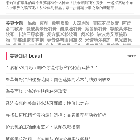
想知道佰草集的每个角落都有什么神奇？快来跟随我的脚步，一起探索这个东
方护肤界的瑰宝吧！从经典到新品，每一步都是护肤之旅的新篇章。
美容专题
皱纹
痘印
透明质酸
夫西地酸
莫匹罗星软膏
阿昔
洛韦软膏
糠酸莫米松乳膏
酮康唑乳膏
溶菌酶乳膏
糠酸莫米松
软膏
卡泊三醇软膏
复方氟米松软膏
卤米松
皱波角叉菜提取
物
非那雄胺喷雾剂
更昔洛韦眼用凝胶
米诺地尔搽剂
觅光胶原
炮
熊果苷
黄芪霜
皂基
乳木果
且初
乳木果油
果冻胶
修丽
可
草莓籽油
玉龙茶香
霍霍巴油
蓝铜胜肽
芙丽芳丝
露得清
beaut
美容知识
more
根皮素
果酸换肤
泊紫汀兰
脱羧肌肽
比亚芬
阿甘油
阿芙精
油
雅萌
纪梵希
希思黎
科颜氏
雅漾
whoo后
宝格丽
💄唇釉VS唇彩：哪个才是你妆容的秘密武器？💄
🍓草莓籽油的秘密花园：颜色选择的艺术与功效图解💖
海藻面膜：海洋护肤的秘密瑰宝
经济实惠的美白补水淡斑面膜：性价比之选
寻找祛痘印精华液的最佳选择：品牌推荐与功效解析
护发乳的正确使用艺术：视频教程指南
破解美妆秘籍：眉妆画法的理论与实战解析!