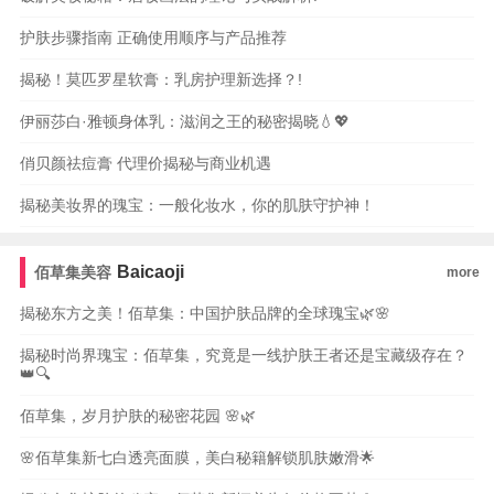
护肤步骤指南 正确使用顺序与产品推荐
揭秘！莫匹罗星软膏：乳房护理新选择？!
伊丽莎白·雅顿身体乳：滋润之王的秘密揭晓💧💖
俏贝颜祛痘膏 代理价揭秘与商业机遇
揭秘美妆界的瑰宝：一般化妆水，你的肌肤守护神！
Baicaoji
佰草集美容
more
揭秘东方之美！佰草集：中国护肤品牌的全球瑰宝🌿🌸
揭秘时尚界瑰宝：佰草集，究竟是一线护肤王者还是宝藏级存在？
👑🔍
佰草集，岁月护肤的秘密花园 🌸🌿
🌸佰草集新七白透亮面膜，美白秘籍解锁肌肤嫩滑🌟