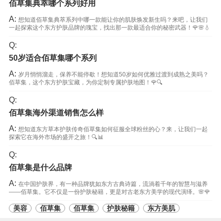
佰草集典萃哪个系列好用
A:
想知道佰草集典萃系列中哪一款能让你的肌肤焕发新生吗？来吧，让我们
一起探索这个东方护肤品牌的瑰宝，找出那一款最适合你的秘密武器！🌹🌸💧
Q:
50岁适合佰草集哪个系列
A:
岁月悄悄溜走，保养不能停歇！想知道50岁如何优雅过渡到成熟之美吗？
佰草集，这个东方护肤宝藏，为你定制专属护肤地图！🌹🔍
Q:
佰草集海外渠道销售怎么样
A:
想知道东方草本护肤传奇佰草集如何征服全球粉丝的心？来，让我们一起
探索它在海外市场的盛开之旅！🔍📊
Q:
佰草集是什么品牌
A:
在中国护肤界，有一种品牌犹如东方古典诗篇，流淌着千年的智慧与滋养
——佰草集。它不仅是一份护肤秘籍，更是对古老东方美学的现代演绎。🌸🌹
美容
佰草集
佰草集
护肤秘籍
东方美肌