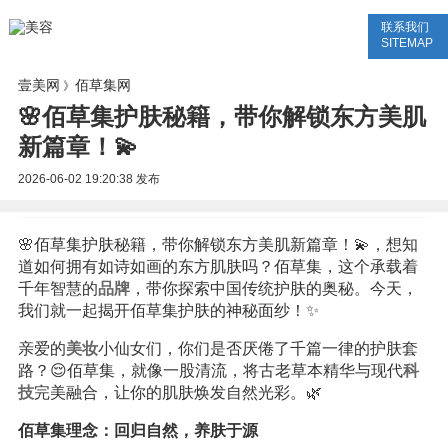
联系我们
美容网
美容大全
美容知识
SITEMAP
壹美网
佰草集网
》
🌸佰草集护肤秘籍，带你解锁东方美肌
新篇章！💫
2026-06-02 19:20:38
发布
🌸佰草集护肤秘籍，带你解锁东方美肌新篇章！💫，想知
道如何拥有如诗如画的东方肌肤吗？佰草集，这个承载着
千年智慧的
品牌
，带你探索中国传统护肤的奥秘。今天，
我们就一起揭开佰草集护肤的神秘面纱！✨
亲爱的
美妆
小仙女们，你们是否厌倦了千篇一律的护肤套
路？😌佰草集，就像一股清流，将古老草本精华与现代
科
技
完美融合，让你的肌肤焕发自然光彩。🌿
佰草集理念：回归自然，养肤于源