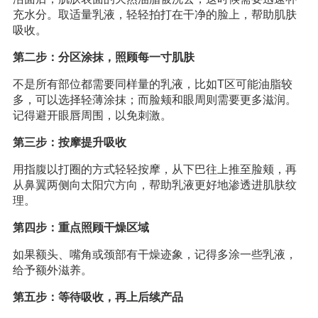
充水分。取适量乳液，轻轻拍打在干净的脸上，帮助肌肤
吸收。
第二步：分区涂抹，照顾每一寸肌肤
不是所有部位都需要同样量的乳液，比如T区可能油脂较
多，可以选择轻薄涂抹；而脸颊和眼周则需要更多滋润。
记得避开眼唇周围，以免刺激。
第三步：按摩提升吸收
用指腹以打圈的方式轻轻按摩，从下巴往上推至脸颊，再
从鼻翼两侧向太阳穴方向，帮助乳液更好地渗透进肌肤纹
理。
第四步：重点照顾干燥区域
如果额头、嘴角或颈部有干燥迹象，记得多涂一些乳液，
给予额外滋养。
第五步：等待吸收，再上后续产品