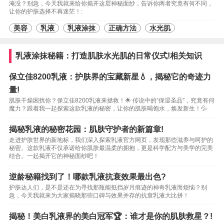
淹没？别急，今天我就来给你揭开这层神秘面纱，告诉你两者究竟有何不同，
让你的护肤选择不再迷茫！:
美容
乳液
乳液涂抹
正确方法
水光肌
乳液涂抹秘籍：打造肌肤水光肌的日常仪式!相关知识
保立佳8200乳液：护肤界的宝藏新星💧，揭秘它的奇迹力
量!
肌肤干燥困扰你？保立佳8200乳液来拯救！🌟 传说中的“保湿圣品”，究竟有何
魔力？跟着我一起探索这款乳液的秘密，让你的肌肤喝饱水，焕发新生！💦
揭秘乳液的秘密花园：肌肤守护者的新篇章!
走进护肤世界的新地标，我们深入探索乳液官方网页，发现那些滋养与呵护的
秘密。这款乳液不仅承诺给你肌肤最温柔的拥抱，更是科学配方与美学的完美
结合。一起揭开它的神秘面纱吧！
逆龄秘籍找到了！哪款乳液抗衰效果最出色?
护肤达人们，是不是还在为寻找那瓶能抵挡岁月痕迹的神奇乳液而烦恼？别
急，今天我就来为大家揭晓那些口碑与效果并存的抗衰乳液大比拼！
揭秘！美白乳液界的美白冠军🏆：谁才是你的肌肤救星？!