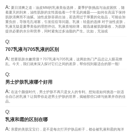
A:
夏日清爽之道：油皮MM的乳液美妆选择， 夏季护肤挑战与油皮困扰 ，随
着夏天的到来，油性肌肤的女性面临着一个常见的难题——如何在高温下保持
肌肤清爽而不油腻。油性皮肤容易出油，若选用过于厚重的化妆品，可能会加
重负担，导致毛孔堵塞，引发痘痘等问题。乳液：轻盈的选择 对于油性皮肤，
乳液无疑是夏季美妆的理想伴侣。乳液质地轻薄，能迅速被肌肤吸收，为肌肤
提供必要的水分和营养，同时避免过多油脂的产生。比如，无油或
Q:
707乳液与705乳液的区别
A:
想要肌肤水嫩滑溜？707乳液与705乳液，这两款热门产品总让人眼花缭
乱。今天，我们就来深入探讨它们之间的差异，帮你找到最适合的那一瓶!
Q:
男士护肤乳液哪个好用
A:
在这个颜值时代，男士护肤不再只是女人的专利。想知道如何挑选一款适
合自己的乳液？让我带你走进男士护肤的世界，揭秘那些口碑与效果并存的佳
品。
Q:
乳液和霜的区别在哪
A:
亲爱的美肌宝宝们，是不是每次打开护肤品柜子，都会被乳液和霜的海洋