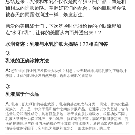
总结起来，乳液和水乳不仅仅是两个独立的产品，而是相
辅相成的护肤策略。掌握好它们的配合，你的肌肤就会像
被春天的雨露滋润过一样，焕发新生。!
亲爱的美肌战士们，下次洗脸时记得给你的护肤流程加
点“水”和“乳”，让你的
美丽
从内而外透出来！?
水润奇迹：乳液与水乳护肤大揭秘！??相关问答
Q:
乳液的正确涂抹方法
A:
想知道如何让乳液发挥最大功效？别急，今天我就来揭秘乳液的正确涂抹
步骤，让你的肌肤焕发自然光彩，迈向水光肌的新篇章！
Q:
乳液属于什么品
A:
乳液：肌肤呵护的秘密武器， 乳液的基础概念与分类 ，乳液，作为化妆品
家族的一员，是一种介于霜和精华之间的护肤产品。它通常以水为基础，含有
适量油分和活性成分，具有轻盈质地，易于被皮肤快速吸收。根据功效不同，
乳液大致可分为保湿乳液、美白乳液、抗衰老乳液等，满足不同肌肤需求。乳
液的护肤原理与作用 乳液的核心在于其保湿锁水能力。通过添加透明质酸、甘
油等高效保湿因子，它可以为肌肤补充水分，形成保护膜，防止水