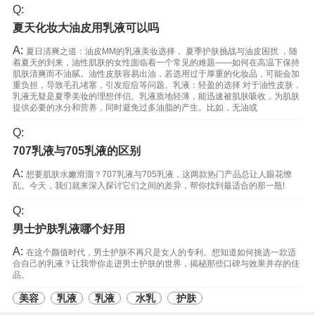
Q:
夏天化妆大油皮用乳液可以吗
A:
夏日清爽之道：油皮MM的乳液美妆选择， 夏季护肤挑战与油皮困扰 ，随
着夏天的到来，油性肌肤的女性面临着一个常见的难题——如何在高温下保持
肌肤清爽而不油腻。油性皮肤容易出油，若选用过于厚重的化妆品，可能会加
重负担，导致毛孔堵塞，引发痘痘等问题。乳液：轻盈的选择 对于油性皮肤，
乳液无疑是夏季美妆的理想伴侣。乳液质地轻薄，能迅速被肌肤吸收，为肌肤
提供必要的水分和营养，同时避免过多油脂的产生。比如，无油或
Q:
707乳液与705乳液的区别
A:
想要肌肤水嫩滑溜？707乳液与705乳液，这两款热门产品总让人眼花缭
乱。今天，我们就来深入探讨它们之间的差异，帮你找到最适合的那一瓶!
Q:
男士护肤乳液哪个好用
A:
在这个颜值时代，男士护肤不再只是女人的专利。想知道如何挑选一款适
合自己的乳液？让我带你走进男士护肤的世界，揭秘那些口碑与效果并存的佳
品。
美容
乳液
乳液
水乳
护肤