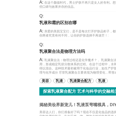
A:
在这个颜值时代，男士护肤不再只是女人的专利。想
些口碑与效果并存的佳品。
Q:
乳液和霜的区别在哪
A:
亲爱的美肌宝宝们，是不是每次打开护肤品柜子，都
你两者究竟有何不同，让你的护肤选择不再迷茫！:
Q:
乳液聚合法是物理方法吗
A:
乳液聚合法：物理过程还是化学魔术？， 乳液聚合
用，形成稳定乳状分散体系的过程。在这个过程中，水
得以混合。这种技术最初被用于化妆品行业，如生产护
理与化学成分 尽管乳液聚合主要表现为物理变化，即形
美容
乳液
乳液聚合配方
乳液
探索乳液聚合配方 艺术与科学的交融相
揭秘美妆界新宠儿！乳液泵弯嘴模具，DIY
美容达人们，你们准备好了吗？现在不仅是化妆品的选