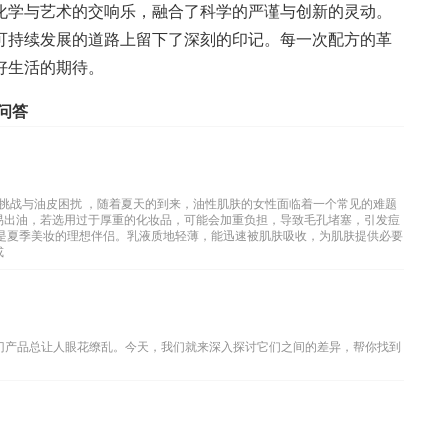
化学与艺术的交响乐，融合了科学的严谨与创新的灵动。
可持续发展的道路上留下了深刻的印记。每一次配方的革
好生活的期待。
问答
肤挑战与油皮困扰 ，随着夏天的到来，油性肌肤的女性面临着一个常见的难题
易出油，若选用过于厚重的化妆品，可能会加重负担，导致毛孔堵塞，引发痘
疑是夏季美妆的理想伴侣。乳液质地轻薄，能迅速被肌肤吸收，为肌肤提供必要
或
热门产品总让人眼花缭乱。今天，我们就来深入探讨它们之间的差异，帮你找到