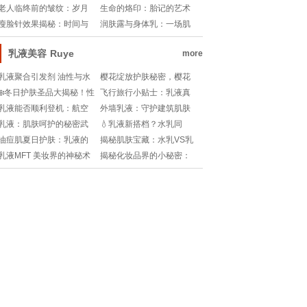
效!
这个价？!
质香调竟藏于此？!
秘密？价格飙升背后的故
老人临终前的皱纹：岁月
生命的烙印：胎记的艺术
事...
的痕迹与无尽的故事
与象征
瘦脸针效果揭秘：时间与
润肤露与身体乳：一场肌
持久的秘密
肤呵护的深度解读
乳液美容
Ruye
more
乳液聚合引发剂 油性与水
樱花绽放护肤秘密，樱花
性的探索
微精华乳液6带你领略美肌
❄️冬日护肤圣品大揭秘！性
飞行旅行小贴士：乳液真
奇迹！
价比之王乳液盘点🌟
的能带上飞机吗？航规揭
乳液能否顺利登机：航空
外墙乳液：守护建筑肌肤
秘!
携带规定解析
的秘密武器！
乳液：肌肤呵护的秘密武
💧乳液新搭档？水乳同
器
框，肌肤喝饱水的秘密!
油痘肌夏日护肤：乳液的
揭秘肌肤宝藏：水乳VS乳
选择与使用指南
液，真的是一回事吗💧?
乳液MFT 美妆界的神秘术
揭秘化妆品界的小秘密：
语解析
乳液聚合恒速期的神秘转
折点!