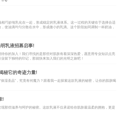
🍃
相和油相巧妙地乳化在一起，形成稳定的乳液体系。这一过程的关键在于选择合适
力，使油滴均匀分散在水中，形成微小的乳滴。这个阶段如同调制一杯奶油，
明乳液招募启事!
期待你的加入！我们寻找的是那些对肌肤有着深深热爱，愿意用专业知识点亮
行业留下独特的印记，那就快来加入我们的光明之旅吧！
，揭秘它的奇迹力量!
中的“保湿圣品”，究竟有何魔力？跟着我一起探索这款乳液的秘密，让你的肌肤喝
!
发现那些滋养与呵护的秘密。这款乳液不仅承诺给你肌肤最温柔的拥抱，更是
！