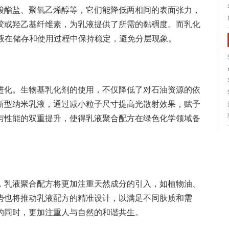
酸酯盐、聚氧乙烯醇等，它们能降低两相间的表面张力，
胶或羟乙基纤维素，为乳液提供了所需的黏稠度。而乳化
乳液在储存和使用过程中保持稳定，避免分层现象。
进化。生物基乳化剂的使用，不仅降低了对石油资源的依
新型纳米乳液，通过减小粒子尺寸提高光散射效果，赋予
与性能的双重提升，使得乳液聚合配方在绿色化学领域备
，乳液聚合配方将更加注重天然成分的引入，如植物油、
势也将推动乳液配方的精准设计，以满足不同肤质和需
的同时，更加注重人与自然的和谐共生。