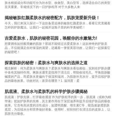
肤水根据成分和功能可分为补水型、收敛型、美白型等，选择适合自己的类型
至关重要。常规情况下的一日护肤程序 对于大多数人来
揭秘敏肽红颜柔肤水的秘密配方，肌肤宠爱新升级！
今天，我们来深入探讨一下这款备受追捧的敏肽红颜柔肤水，看看它究竟藏着
怎样的护肤魔法。让我们一起揭开这瓶子里的科学奥秘吧！
吉爱柔肤水，肌肤的秘密花园，唤醒你的水嫩魅力!
想要拥有如丝般滑嫩的肌肤？那就不能错过吉爱柔肤水！这款神奇的护肤圣
品，不仅能满足你对保湿的渴望，还藏着一箩筐美容功效，让我们一起探索它
的秘密吧！
探索肌肤的秘密：柔肤水与爽肤水的选择之道
概念解析：何为柔肤水与爽肤水？柔肤水与爽肤水看似相似，实则在护肤步骤
中各有其独特作用。爽肤水通常是指用于清洁后，帮助收缩毛孔、平衡肌肤酸
碱度的产品，而柔肤水更偏向于保湿和滋润，为肌肤补充水分，提升后续护肤
品的吸收效果。功效对比：差异在哪里？1. 滋润度：柔
肌底液、柔肤水与柔肤乳的科学护肤步骤揭秘
肌底液：护肤先驱，打开吸收通道 作为护肤程序的第一步，肌底液（或称为精
华液）犹如护肤界的先锋，其主要作用在于深层滋养和提升后续护肤品的吸收
效果。它含有高浓度的活性成分，如透明质酸、维生素C等，能迅速渗透肌肤
底层，为后续水分和营养做好准备。使用时，轻轻拍打在清洁后的皮肤上，让
肌肤充分吸收。