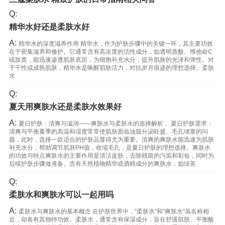
Q:
精华水好还是柔肤水好
A:
精华水的深度滋养作用 精华水，作为护肤步骤中的关键一环，其主要功效
在于密集滋养和修护。它通常含有高浓度的活性成分，如透明质酸、维他命C
或肽类，能迅速渗透肌肤底层，为细胞补充水分，提升肌肤的光泽和弹性。对
于干性或成熟肌肤，精华水是唤醒肌肤活力，对抗岁月痕迹的理想选择。柔肤
水
Q:
夏天用爽肤水还是柔肤水效果好
A:
夏日护肤：清爽与滋润——爽肤水与柔肤水的选择解析， 夏日护肤需求：
清爽与平衡夏季的高温和湿度常常使肌肤面临油脂分泌旺盛、毛孔堵塞的问
题，此时，选择一款适合的护肤品显得尤为重要。清爽的爽肤水能迅速为肌肤
补充水分，帮助调节肌肤PH值，收缩毛孔，是夏日护肤的理想选择。爽肤水
的功效与特点爽肤水的主要作用是清洁皮肤，去除残留的污垢和彩妆，同时为
后续护肤步骤做准备。含有天然植物精华或酒精成分的爽肤水，如绿茶、
Q:
柔肤水和爽肤水可以一起用吗
A:
柔肤水与爽肤水的基本概念 在护肤世界中，"柔肤水"和"爽肤水"虽名称相
近，却各有其独特功效。柔肤水，通常含有保湿成分，旨在舒缓肌肤、平衡酸