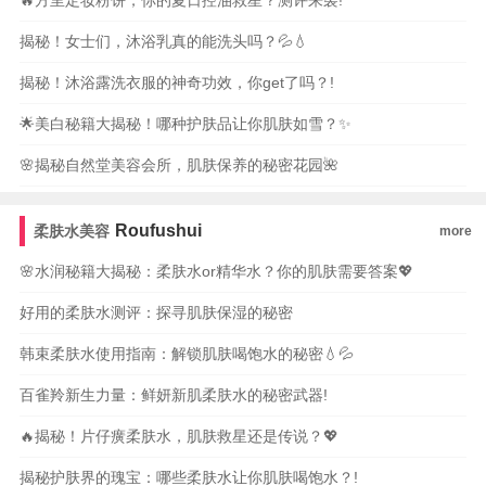
🔥方里定妆粉饼，你的夏日控油救星？测评来袭!
揭秘！女士们，沐浴乳真的能洗头吗？💦💧
揭秘！沐浴露洗衣服的神奇功效，你get了吗？!
🌟美白秘籍大揭秘！哪种护肤品让你肌肤如雪？✨
🌸揭秘自然堂美容会所，肌肤保养的秘密花园🌺
Roufushui
柔肤水美容
more
🌸水润秘籍大揭秘：柔肤水or精华水？你的肌肤需要答案💖
好用的柔肤水测评：探寻肌肤保湿的秘密
韩束柔肤水使用指南：解锁肌肤喝饱水的秘密💧💦
百雀羚新生力量：鲜妍新肌柔肤水的秘密武器!
🔥揭秘！片仔癀柔肤水，肌肤救星还是传说？💖
揭秘护肤界的瑰宝：哪些柔肤水让你肌肤喝饱水？!