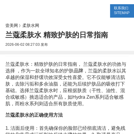
联系我们
美容网
美容大全
美容知识
SITEMAP
壹美网
柔肤水网
》
兰蔻柔肤水 精致护肤的日常指南
2026-06-02 08:27:03
发布
兰蔻柔肤水：精致护肤的日常指南， 兰蔻柔肤水的功效与
选择 ，作为一款全球知名的护肤
品牌
，兰蔻的柔肤水以其
卓越的保湿和舒缓功效深受女性喜爱。它不仅能够清洁肌
肤，去除污垢和多余油脂，还能为后续护肤品的吸收打下
基础。选择兰蔻柔肤水时，应根据肤质（干性、油性、混
合或敏感）挑选适合的产品，如Hydra Zen系列适合敏感
肌，而粉水系列则适合所有肤质使用。
兰蔻柔肤水的正确使用方法
1. 洁面后使用：首先确保你的脸部已经彻底清洁，避免残