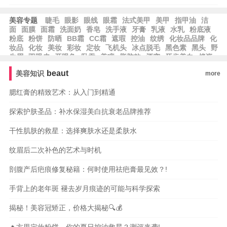
美容专题
睫毛
眼影
眼线
眼霜
法式美甲
美甲
指甲油
洁
面
面膜
面霜
洗面奶
香皂
洗手液
牙膏
乳液
水乳
粉底液
粉底
粉饼
防晒
BB霜
CC霜
遮瑕
控油
纹绣
化妆品品牌
化
妆品
化妆
美妆
彩妆
定妆
飞机头
冰点脱毛
黑色素
黑头
野
生眉
双眼皮
开眼角
卧蚕
美瞳
脂肪粒
酒窝
牙齿美白
烤瓷
牙
美容冠
种植牙
beaut
美容知识
more
腮红膏的精致艺术：从入门到精通
探索护肤圣品：补水保湿美白抗衰老品牌推荐
干性肌肤的救星：选择爽肤水还是柔肤水
纹眉后二次补色的艺术与时机
剖腹产后疤痕修复秘籍：何时使用祛疤膏最见效？!
手背上的老年斑 褪去岁月痕迹的可能与科学探索
揭秘！美容冠矫正，价格大揭秘🔍💰