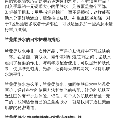
留的
化妆品
或污垢影响后续步骤的效果。2. 取适量产品：
倒入手掌约一元硬币大小的柔肤水，足够覆盖整个面部。
3. 轻拍于肌肤：用手指轻轻拍打，而不是擦拭，这样能帮
助水分更好地渗透，避免拉扯皮肤。4. 重点区域加强：对
于T区出油较多或者干燥部位，可以适当多加一些柔肤水进
行重点滋润。
兰蔻柔肤水的日常护理与搭配
兰蔻柔肤水并非一次性产品，而是护肤流程中不可或缺的
一环。在洁面、爽肤水、精华液和乳液/面霜之间，柔肤水
起到了桥梁的作用。与精华液配合使用，可以提升护肤效
果，使肌肤更饱满、光滑。记得每天早晚两次，保持肌肤
水润平衡。
兰蔻柔肤水怎么用，兰蔻柔肤水，如同护肤日常中的温柔
呵护，通过科学的使用方法和恰当的搭配，让你的肌肤享
受法国的奢华护肤体验。记住，每个人的肌肤都是独一无
二的，找到适合自己的兰蔻柔肤水，就是找到了通往
美丽
肌肤的秘密通道。
兰蔻柔肤水 精致护肤的日常指南相关问答