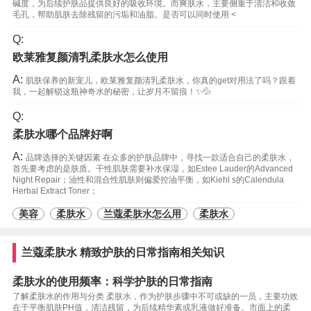
碱度，为后续护肤品提供良好的吸收环境。而爽肤水，主要侧重于清洁和收敛
毛孔，帮助肌肤去除残留的污垢和油脂。是否可以同时使用 <
Q:
欧莱雅复颜清乳柔肤水怎么使用
A:
肌肤保养的新宠儿，欧莱雅复颜清乳柔肤水，你真的get对用法了吗？跟着
我，一起解锁这瓶神奇水的秘密，让岁月不留痕！✨💦
Q:
柔肤水哪个品牌好啊
A:
品牌选择的关键因素 在众多的护肤品牌中，寻找一款适合自己的柔肤水，
首先要考虑的是肤质。干性肌肤需要补水保湿，如Estee Lauder的Advanced
Night Repair；油性和混合性肌肤则偏爱控油平衡，如Kiehl s的Calendula
Herbal Extract Toner；
美容
柔肤水
兰蔻柔肤水怎么用
柔肤水
兰蔻柔肤水 精致护肤的日常指南相关知识
柔肤水的使用频率：科学护肤的日常指南
了解柔肤水的作用与分类 柔肤水，作为护肤步骤中不可或缺的一员，主要功效
在于平衡肌肤PH值，清洁残留，为后续精华素或乳液做好准备。市面上的柔