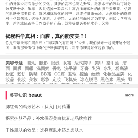
性的身体经历着微妙的变化，肌肤的需求也随之升级。激素水平的波动可能导
致皮肤干燥、敏感，因此选择一款温和且富含滋养成分的面膜至关重要。孕妇
的肌肤更需要保湿、舒缓和抗氧化的呵护，以维持健康光泽。天然成分的选择
对于孕妇来说，选择无刺激、无香精、无酒精的面膜尤为重要。例如，含有燕
麦、芦荟或绿茶等天然成分的产品，既能提供必要的水分，又能
揭秘科学真相：面膜，真的能变美？!
你是否每天都在问自己：“面膜真的有用吗？”今天，我们就来一起揭开这个谜
团，看看那些看似神奇的护肤步骤背后，科学原理是如何起作用的。
美容专题
睫毛
眼影
眼线
眼霜
法式美甲
美甲
指甲油
洁
面
面膜
面霜
洗面奶
香皂
洗手液
牙膏
乳液
水乳
粉底液
粉底
粉饼
防晒
BB霜
CC霜
遮瑕
控油
纹绣
化妆品品牌
化
妆品
化妆
美妆
彩妆
定妆
飞机头
冰点脱毛
黑色素
黑头
野
生眉
双眼皮
开眼角
卧蚕
美瞳
脂肪粒
酒窝
牙齿美白
烤瓷
牙
美容冠
种植牙
beaut
美容知识
more
腮红膏的精致艺术：从入门到精通
探索护肤圣品：补水保湿美白抗衰老品牌推荐
干性肌肤的救星：选择爽肤水还是柔肤水