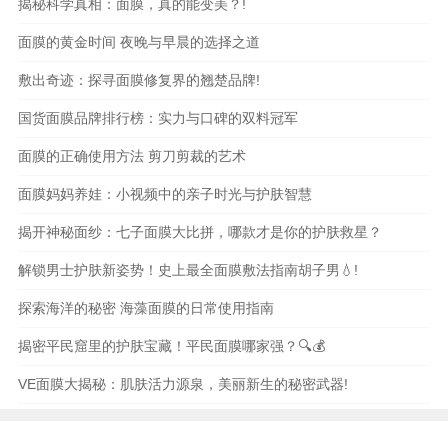
揭秘科学真相：面膜，真的能变美？!
面膜的黄金时间 夜晚与早晨的选择之道
敷出奇迹：探寻面膜修复界的翘楚品牌!
国货面膜品牌排行榜：实力与口碑的双料冠军
面膜的正确使用方法 剪刀剪裁的艺术
面膜妈妈养娃：小视频中的亲子时光与护肤智慧
揭开神秘面纱：七子面膜大比拼，哪款才是你的护肤救星？
解锁男士护肤新姿势！史上最全面膜敷法指南胡子男💧!
探索海洋的秘密 海藻面膜的日常使用指南
揭密平民窟里的护肤宝藏！平民面膜哪家强？🔍💰
VE面膜大揭秘：肌肤活力源泉，美丽新生的秘密武器!
本站内容和图片均来自互联网,仅供读者参考,请勿转载