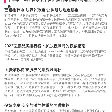
识
面膜推荐 护肤界的瑰宝 让你肌肤焕发新生
面膜推荐：护肤界的瑰宝，让你肌肤焕发新生， 深层清洁面膜——温和去污力
的秘密武器 ， 清洁是护肤的第一步，选择一款温和而有效的面膜至关重要。
如La Mer的海蓝之谜面膜，蕴含奇迹酵母精华，能深入毛孔，吸附多余油脂和
杂质，为肌肤打造洁净基础。保湿滋养面膜——补水锁水，润泽透亮 水分是肌
肤的生命线，如Fresh玫瑰保湿面膜，富含玫瑰花瓣精华，为干燥肌肤提供持
久的水分锁定，让肌肤如丝般光滑细腻。抗衰老
2023面膜品牌排行榜：护肤新风尚的权威指南
口碑与品质并重：顶级面膜品牌Estée Lauder 雅诗兰黛: 以其高端奢华的护肤
体验，如小棕瓶修护面膜，深受消费者喜爱，凭借卓越的修复效果名列前茅。
Sulwhasoo 雪花秀: 亚洲护肤
面膜爆款榜 护肤界的潮流风向标
面膜爆款榜：护肤界的潮流风向标， 面膜品类的多元化与市场趋势 ，在护肤
世界里，面膜作为日常护理的重要环节，其爆款榜单的变化反映了消费者需求
的多样化。从深层清洁到保湿滋养，从抗衰老到舒缓修复，各种功效的面膜百
花齐放，满足了不同肤质和季节的需求。比如，补水面膜如兰蔻小黑瓶水光精
华面膜，凭借其高效锁水深受喜爱；而Kiehls白泥面膜，以其深层清洁能力赢
得口碑。科技面膜的崛起与创新 科技进步为面膜带来了革
孕妇专享 安全与滋养并重的面膜推荐
孕妇专享：安全与滋养并重的面膜推荐， 孕期肌肤需求解析 ，怀孕期间，女