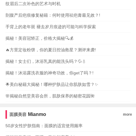
纹眉后二次补色的艺术与时机
剖腹产后疤痕修复秘籍：何时使用祛疤膏最见效？!
手背上的老年斑 褪去岁月痕迹的可能与科学探索
揭秘！美容冠矫正，价格大揭秘🔍💰
🔥方里定妆粉饼，你的夏日控油救星？测评来袭!
揭秘！女士们，沐浴乳真的能洗头吗？💦💧
揭秘！沐浴露洗衣服的神奇功效，你get了吗？!
🌟美白秘籍大揭秘！哪种护肤品让你肌肤如雪？✨
🌸揭秘自然堂美容会所，肌肤保养的秘密花园🌺
Mianmo
面膜美容
more
50岁女性护肤指南：面膜的适宜使用频率