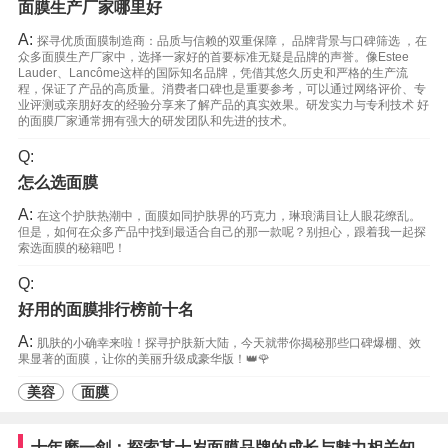
面膜生产厂家哪里好
A:
探寻优质面膜制造商：品质与信赖的双重保障， 品牌背景与口碑筛选 ，在
众多面膜生产厂家中，选择一家好的首要标准无疑是品牌的声誉。像Estee
Lauder、Lancôme这样的国际知名品牌，凭借其悠久历史和严格的生产流
程，保证了产品的高质量。消费者口碑也是重要参考，可以通过网络评价、专
业评测或亲朋好友的经验分享来了解产品的真实效果。研发实力与专利技术 好
的面膜厂家通常拥有强大的研发团队和先进的技术。
Q:
怎么选面膜
A:
在这个护肤热潮中，面膜如同护肤界的巧克力，琳琅满目让人眼花缭乱。
但是，如何在众多产品中找到最适合自己的那一款呢？别担心，跟着我一起探
索选面膜的秘籍吧！
Q:
好用的面膜排行榜前十名
A:
肌肤的小确幸来啦！探寻护肤新大陆，今天就带你揭秘那些口碑爆棚、效
果显著的面膜，让你的美丽升级成豪华版！👑🌹
美容
面膜
十年磨一剑：探索某十岁面膜品牌的成长与魅力相关知