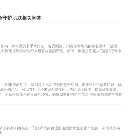
！
全守护肌肤相关问答
膏作为一种常见的非手术疗法，备受瞩目。消费者对疤痕的修复需求日益增
人都渴望找到那款能带来显著改善的产品。然而，市面上五花八门的祛疤膏令
段 ，刚形成的疤痕，特别是手术后或创伤愈合初期，皮肤正处于修复阶段。此
等成分的产品，可以在疤痕还未完全硬化时，帮助淡化痕迹，提高修复效果。
润，为新生肌肤创造良好的环境。疤痕成熟期的护理重点 疤痕成熟期通常在伤
许多妈妈们都关心：剖腹产后如何让那道疤痕快速淡化？别急，今天就来揭
!