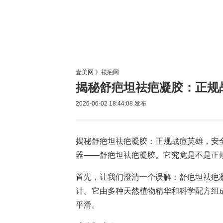
美容网
美
壹美网
》
祛疤网
揭秘舒疤坦祛疤凝胶：正规
2026-06-02 18:44:08
发布
揭秘舒疤坦祛疤凝胶：正规战痘英雄，安
器——舒疤坦祛疤凝胶。它究竟是不是正
首先，让我们澄清一个误解：舒疤坦祛疤
计。它由多种天然植物精华和科学配方组
平滑。