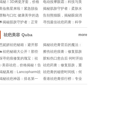
揭秘！醋里藏玄机，肌肤
与禁忌
揭秘！3D烤瓷牙套，价格
电动按摩眼霜：科技与美
焕新生！
背后的科技秘密💰🔍
容的完美邂逅!
美妆救星来啦！紧急脱妆
揭秘肌肤守护者：柔肤水
补救大法💄!
执行标准号背后的故事!
唇釉与口红 健康美学的选
告别熊猫眼，揭秘眼袋消
择之争
失大法！眼袋去除, 最有效
🌟揭秘肌肤守护者：正常
寻找最佳祛疤药膏：科学
方法, 图片揭秘
痣VS黑色素瘤，你真的分
验证与用户口碑的双重考
得清吗？🔍
量
祛疤美容
Quba
more
芭妮妍祛疤秘籍：避开那
揭秘祛疤膏背后的魔法：
些隐藏的美丽陷阱!
科学与疗效的神奇碰撞!
🔥祛疤秘籍大公开！那些
擦伤祛疤痕膏：修复肌肤
年你错过的疤痕救星🔍
的秘密武器
探寻疤痕修复的瑰宝：祛
胶粘伤口愈合后 何时开始
疤药膏品牌推荐
使用祛疤膏
✨美容祛疤，价格揭秘！告
祛疤药膏：修复肌肤，重
别瑕疵不再贵💰✨
塑自信的秘密武器
揭秘真相：Lancopharm祛
祛疤膏的秘密时间线：何
疤膏，是神药还是“智商
时说再见？
揭秘祛疤神器：排名第一
香港祛疤膏排行榜：专业
税”？
的伤疤修复圣品
修复，焕发新生