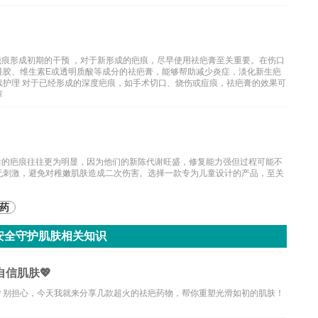
疤痕形成初期的干预 ，对于新形成的疤痕，尽早使用祛疤膏至关重要。在伤口
硅胶、维生素E或透明质酸等成分的祛疤膏，能够帮助减少炎症，淡化新生疤
续护理 对于已经形成的深度疤痕，如手术切口、烧伤或痘痕，祛疤膏的效果可
荐
后的疤痕往往更为明显，因为他们的新陈代谢旺盛，修复能力强但过程可能不
无刺激，避免对稚嫩肌肤造成二次伤害。选择一款专为儿童设计的产品，至关
药
安全守护肌肤相关知识
信肌肤💖
？别担心，今天我就来分享几款超火的祛疤药物，帮你重塑光滑如初的肌肤！