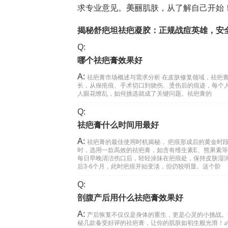
求专业意见。
美丽
肌肤，从了解自己开始
揭秘舒疤坦祛疤凝胶：正规战痘英雄，安
Q:
哪个祛疤膏效果好
A:
祛疤膏市场概述与需求分析 在皮肤修复领域，祛疤
长，从痤疮痕、手术切口到烧伤、烫伤后的痕迹，每个
人眼花缭乱，如何挑选就成了关键问题。祛疤膏的
Q:
祛疤膏什么时间用最好
A:
祛疤膏的最佳使用时机揭秘， 疤痕形成后的黄金时
时，选用一款高效的祛疤膏，如含有维生素E、熊果素
每日早晚清洁伤口后，轻轻涂抹在疤痕处，保持皮肤湿
后3-6个月，此时疤痕开始变淡，但仍较明显。这个阶
Q:
剖腹产后用什么祛疤膏效果好
A:
产后恢复不仅仅是身体的重生，更是心灵的小挑战。
秘几款备受好评的祛疤膏，让你的肌肤如初生般光滑！👶