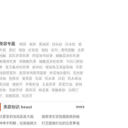
联系我们
SITEMAP
美容专题
晒斑
雀斑
黄褐斑
抬头纹
法令纹
老
年斑
胎记
颈纹
妊辰纹
皱纹
痘印
透明质酸
夫西
地酸
莫匹罗星软膏
阿昔洛韦软膏
糠酸莫米松乳膏
酮康唑乳膏
溶菌酶乳膏
糠酸莫米松软膏
卡泊三醇软
膏
复方氟米松软膏
卤米松
皱波角叉菜提取物
非那
雄胺喷雾剂
更昔洛韦眼用凝胶
米诺地尔搽剂
觅光胶
原炮
熊果苷
黄芪霜
皂基
乳木果
且初
乳木果油
果冻胶
修丽可
草莓籽油
玉龙茶香
霍霍巴油
蓝铜
胜肽
芙丽芳丝
露得清
根皮素
果酸换肤
泊紫汀
兰
脱羧肌肽
比亚芬
美容知识
beaut
more
🎨爱茉莉泡泡染发大揭
揭密资生堂悦薇眼膜的秘
秘！轻松变身彩虹女孩✨
密：用后还需卸除吗？💧
神奇中药醋，祛斑秘籍大
打完瘦脸针后的注意事项
👀