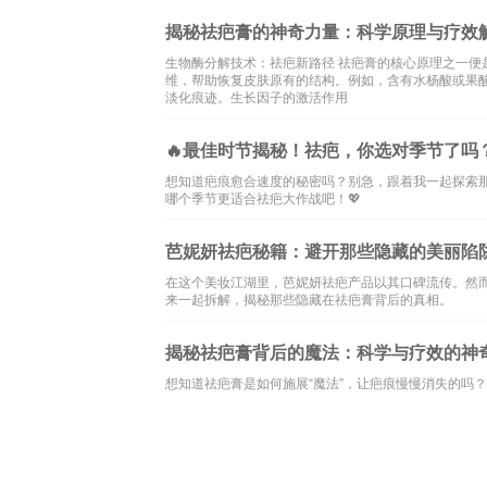
揭秘祛疤膏的神奇力量：科学原理与疗效
生物酶分解技术：祛疤新路径 祛疤膏的核心原理之一
维，帮助恢复皮肤原有的结构。例如，含有水杨酸或果
淡化痕迹。生长因子的激活作用
🔥最佳时节揭秘！祛疤，你选对季节了吗？
想知道疤痕愈合速度的秘密吗？别急，跟着我一起探索
哪个季节更适合祛疤大作战吧！💖
芭妮妍祛疤秘籍：避开那些隐藏的美丽陷阱
在这个美妆江湖里，芭妮妍祛疤产品以其口碑流传。然
来一起拆解，揭秘那些隐藏在祛疤膏背后的真相。
揭秘祛疤膏背后的魔法：科学与疗效的神奇
想知道祛疤膏是如何施展“魔法”，让疤痕慢慢消失的吗
本站内容和图片均来自互联网,仅