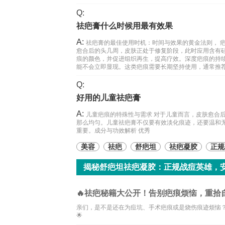
Q:
祛疤膏什么时候用最有效果
A:
祛疤膏的最佳使用时机：时间与效果的黄金法则， 
愈合后的头几周，皮肤正处于修复阶段，此时应用含有
痕的颜色，并促进组织再生，提高疗效。深度疤痕的持
能不会立即显现。这类疤痕需要长期坚持使用，通常推
Q:
好用的儿童祛疤膏
A:
儿童疤痕的特殊性与需求 对于儿童而言，皮肤愈合
那么均匀。儿童祛疤膏不仅要有效淡化痕迹，还要温和
重要。成分与功效解析 优秀
美容
祛疤
舒疤坦
祛疤凝胶
正规
揭秘舒疤坦祛疤凝胶：正规战痘英雄，
🔥祛疤秘籍大公开！告别疤痕烦恼，重拾自
亲们，是不是还在为痘坑、手术疤痕或是烧伤痕迹烦恼
🌟