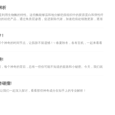
解析
便是利用生物酶的特性。这些酶能够温和地分解疤痕组织中的胶原蛋白和弹性纤
酸的祛疤产品，通过角质层渗透，促进新陈代谢，加速疤痕处细胞更新，逐渐
!
那个神奇的时间节点，让肌肤不留遗憾！✨春夏秋冬，各有玄机，一起来看看
!
而，每个神奇的背后，总有一些你可能不知道的套路和小秘密。今天，我们就
碰撞!
？让我们一起深入探讨，看看那些神奇成分在知乎上的专业解析！
供读者参考,请勿转载与分享，如有内容和图片有误或者涉及侵权请及时联系本站处理