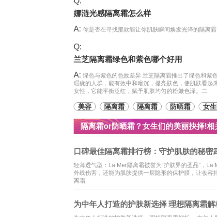
Q:
娜涟光感隔离霜怎么样
A:
你是否在寻找那款能让你肌肤瞬间焕发光泽的隔离霜？
Q:
兰芝隔离霜绿色和紫色哪个好用
A:
绿色与紫色的色效差异 兰芝隔离霜推出了绿色和紫
瑕疵的人群，能有效中和暗沉，提亮肤色，使肌肤看起
女性，它能平衡泛红，赋予肌肤均匀的粉嫩色泽。二
美容
隔离霜
隔离霜
防晒霜
女生
隔离霜or防晒霜？女生们的美丽抉择!相
口碑最佳隔离霜排行榜：守护肌肤的秘密
轻薄透气型：La Mer隔离霜被誉为“护肤界的圣品”，
外线伤害，还能为肌肤提供一层隐形的保护膜，让妆容持久
离霜
为中年人打造的护肤新选择 理想隔离霜解