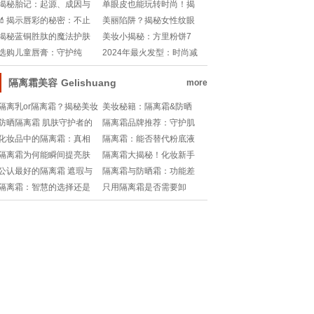
漂白，哪款让你笑得更灿
你塑造V脸吗？
揭秘胎记：起源、成因与
单眼皮也能玩转时尚！揭
烂？✨!
神秘遗产
秘眼妆魔法——一步到位
💄揭示唇彩的秘密：不止
美丽陷阱？揭秘女性纹眼
教程!
是颜色，它是魅力的魔法
线背后的真相
揭秘蓝铜胜肽的魔法护肤
美妆小揭秘：方里粉饼7
棒!
秘密，肌肤焕发新生力量!
克，到底能撑多久？!
选购儿童唇膏：守护纯
2024年最火发型：时尚减
真，关注成分
龄的艺术
隔离霜美容
Gelishuang
more
隔离乳or隔离霜？揭秘美妆
美妆秘籍：隔离霜&防晒
界的迷思!
霜，夏日护肤双重奏!
防晒隔离霜 肌肤守护者的
隔离霜品牌推荐：守护肌
隐形屏障
肤的秘密武器
化妆品中的隔离霜：真相
隔离霜：能否替代粉底液
与功效解析
的秘密揭晓
隔离霜为何能瞬间提亮肤
隔离霜大揭秘！化妆新手
色：科学揭秘与美学秘密
必看的正确步骤啦!
公认最好的隔离霜 遮瑕与
隔离霜与防晒霜：功能差
护肤的双重守护
异与双重保护
隔离霜：智慧的选择还是
只用隔离霜是否需要卸
营销策略？
妆：深度解析与护肤指南