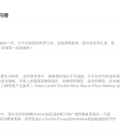
问答
缺的一环。它不仅能抵挡外界污染，还能调整肤色，提升妆容持久度。那
？跟着我一起探索吧！
必要性与种类 ，在护肤世界中，隔离霜的地位不可或缺。它不仅作为彩妆的第
妆更加服帖。市面上的隔离霜琳琅满目，有物理防晒型、化学防晒型，还有侧
. Estee Lauder Double Wear Stay-in-Place Makeup 这
中，资生堂的安耐晒(Avene)因其温和配方和广谱防晒备受推崇；兰蔻
得消费者青睐；而理肤泉(La Roche-Posay)的Anthelios则是敏感肌的守护