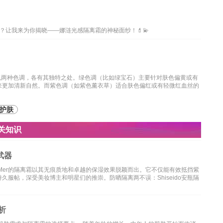
让我来为你揭晓——娜涟光感隔离霜的神秘面纱！💄💫
色两种色调，各有其独特之处。绿色调（比如绿宝石）主要针对肤色偏黄或有
来更加清新自然。而紫色调（如紫色薰衣草）适合肤色偏红或有轻微红血丝的
护肤
关知识
武器
La Mer的隔离霜以其无痕质地和卓越的保湿效果脱颖而出。它不仅能有效抵挡紫
服帖，深受美妆博主和明星们的推崇。防晒隔离两不误：Shiseido安瓶隔
析