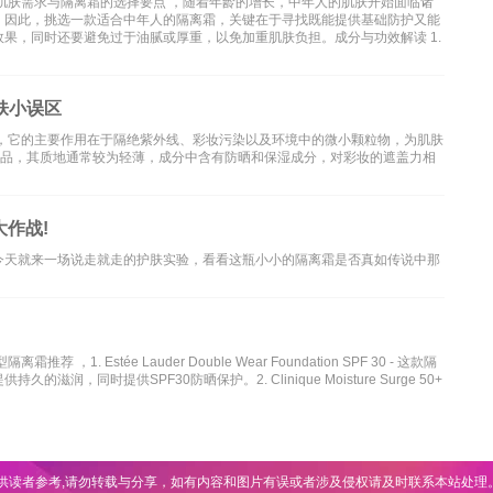
肌肤需求与隔离霜的选择要点 ，随着年龄的增长，中年人的肌肤开始面临诸
。因此，挑选一款适合中年人的隔离霜，关键在于寻找既能提供基础防护又能
果，同时还要避免过于油腻或厚重，以免加重肌肤负担。成分与功效解读 1.
肤小误区
流，它的主要作用在于隔绝紫外线、彩妆污染以及环境中的微小颗粒物，为肌肤
产品，其质地通常较为轻薄，成分中含有防晒和保湿成分，对彩妆的遮盖力相
作战!
今天就来一场说走就走的护肤实验，看看这瓶小小的隔离霜是否真如传说中那
 Estée Lauder Double Wear Foundation SPF 30 - 这款隔
同时提供SPF30防晒保护。2. Clinique Moisture Surge 50+
供读者参考,请勿转载与分享，如有内容和图片有误或者涉及侵权请及时联系本站处理