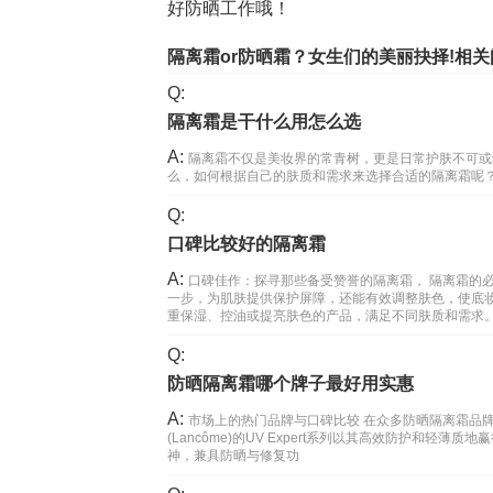
好防晒工作哦！
隔离霜or防晒霜？女生们的美丽抉择!相关
Q:
隔离霜是干什么用怎么选
A:
隔离霜不仅是美妆界的常青树，更是日常护肤不可或
么，如何根据自己的肤质和需求来选择合适的隔离霜呢
Q:
口碑比较好的隔离霜
A:
口碑佳作：探寻那些备受赞誉的隔离霜， 隔离霜的
一步，为肌肤提供保护屏障，还能有效调整肤色，使底
重保湿、控油或提亮肤色的产品，满足不同肤质和需求。口碑明星产品推荐 1
Q:
防晒隔离霜哪个牌子最好用实惠
A:
市场上的热门品牌与口碑比较 在众多防晒隔离霜品牌
(Lancôme)的UV Expert系列以其高效防护和轻薄质地赢
神，兼具防晒与修复功