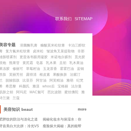
联系我们
SITEMAP
美容专题
溶菌酶乳膏
糠酸莫米松软膏
卡泊三醇软
膏
复方氟米松软膏
卤米松
皱波角叉菜提取物
非那
雄胺喷雾剂
更昔洛韦眼用凝胶
米诺地尔搽剂
觅光胶
原炮
熊果苷
黄芪霜
皂基
乳木果
且初
乳木果油
果冻胶
修丽可
草莓籽油
玉龙茶香
霍霍巴油
蓝铜
胜肽
芙丽芳丝
露得清
根皮素
果酸换肤
泊紫汀
兰
脱羧肌肽
比亚芬
阿甘油
阿芙精油
雅萌
纪梵
希
希思黎
科颜氏
雅漾
whoo后
宝格丽
法尔曼
肌肤之钥
阿玛尼
MAC魅可
芭比波朗
蜜丝佛陀
雅
诗兰黛
兰蔻
美容知识
beaut
more
肥胖纹的防治与淡化之道
揭秘化妆水与保湿水：你
真的分清了吗？
牙齿美白大比拼：冷光VS
瘦脸操大揭秘：真的能帮