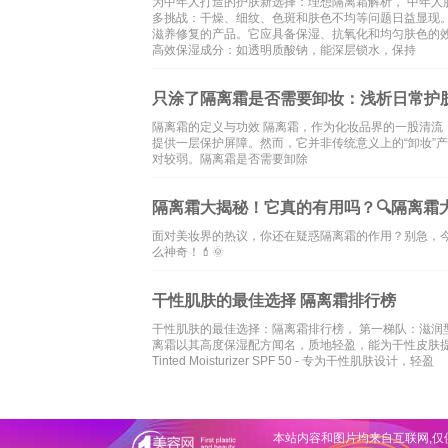
为中年人打造的护肤新选择：理想隔离霜解析， 中年人
多挑战：干燥、细纹、色斑和肤色不均等问题日益显现
滋养修复的产品。它应具备保湿、抗氧化和均匀肤色的效
高效保湿成分：如透明质酸钠，能深层锁水，保持
只涂了隔离霜是否需要卸妆：浅析日常护
隔离霜的定义与功效 隔离霜，作为化妆品界的一股清
提供一层保护屏障。然而，它并非传统意义上的“卸妆”
对较弱。隔离霜是否需要卸除
隔离霜大揭秘！它真的有用吗？🔍隔离霜大
面对美妆界的热议，你还在疑惑隔离霜的作用？别急，
么神奇！💄🌞
干性肌肤的最佳选择 隔离霜排行榜
干性肌肤的最佳选择：隔离霜排行榜， 第一梯队：滋润型隔离霜推荐 ，1.
离霜以其高度保湿配方闻名，质地轻盈，能为干性皮肤提供持久的滋润，
Tinted Moisturizer SPF 50 - 专为干性肌肤设计，轻盈
本站内容和图片均来自互联网,仅