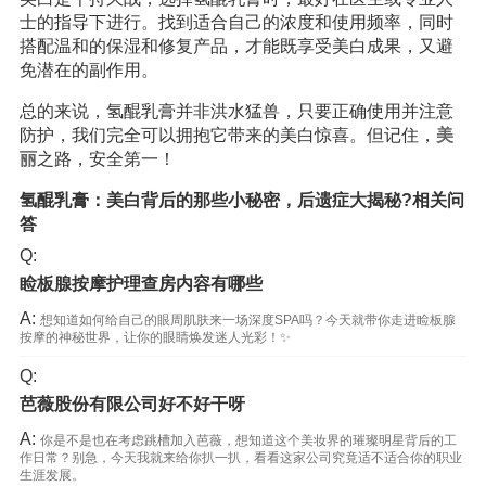
士的指导下进行。找到适合自己的浓度和使用频率，同时
搭配温和的保湿和修复产品，才能既享受美白成果，又避
免潜在的副作用。
总的来说，氢醌乳膏并非洪水猛兽，只要正确使用并注意
防护，我们完全可以拥抱它带来的美白惊喜。但记住，
美
丽
之路，安全第一！
氢醌乳膏：美白背后的那些小秘密，后遗症大揭秘?相关问
答
Q:
睑板腺按摩护理查房内容有哪些
A:
想知道如何给自己的眼周肌肤来一场深度SPA吗？今天就带你走进睑板腺
按摩的神秘世界，让你的眼睛焕发迷人光彩！✨
Q:
芭薇股份有限公司好不好干呀
A:
你是不是也在考虑跳槽加入芭薇，想知道这个美妆界的璀璨明星背后的工
作日常？别急，今天我就来给你扒一扒，看看这家公司究竟适不适合你的职业
生涯发展。