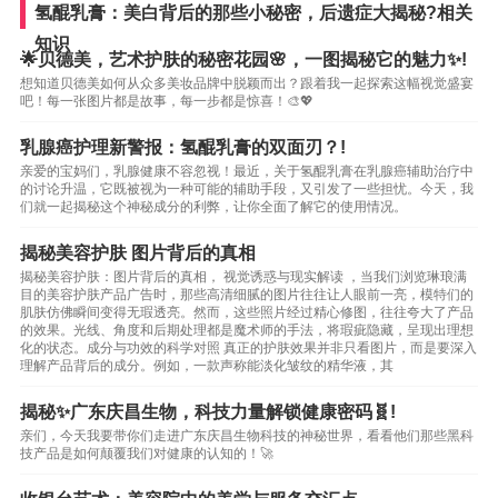
氢醌乳膏：美白背后的那些小秘密，后遗症大揭秘?相关
知识
🌟贝德美，艺术护肤的秘密花园🌸，一图揭秘它的魅力✨!
想知道贝德美如何从众多美妆品牌中脱颖而出？跟着我一起探索这幅视觉盛宴
吧！每一张图片都是故事，每一步都是惊喜！🎨💖
乳腺癌护理新警报：氢醌乳膏的双面刃？!
亲爱的宝妈们，乳腺健康不容忽视！最近，关于氢醌乳膏在乳腺癌辅助治疗中
的讨论升温，它既被视为一种可能的辅助手段，又引发了一些担忧。今天，我
们就一起揭秘这个神秘成分的利弊，让你全面了解它的使用情况。
揭秘美容护肤 图片背后的真相
揭秘美容护肤：图片背后的真相， 视觉诱惑与现实解读 ，当我们浏览琳琅满
目的美容护肤产品广告时，那些高清细腻的图片往往让人眼前一亮，模特们的
肌肤仿佛瞬间变得无瑕透亮。然而，这些照片经过精心修图，往往夸大了产品
的效果。光线、角度和后期处理都是魔术师的手法，将瑕疵隐藏，呈现出理想
化的状态。成分与功效的科学对照 真正的护肤效果并非只看图片，而是要深入
理解产品背后的成分。例如，一款声称能淡化皱纹的精华液，其
揭秘✨广东庆昌生物，科技力量解锁健康密码🧬!
亲们，今天我要带你们走进广东庆昌生物科技的神秘世界，看看他们那些黑科
技产品是如何颠覆我们对健康的认知的！🚀