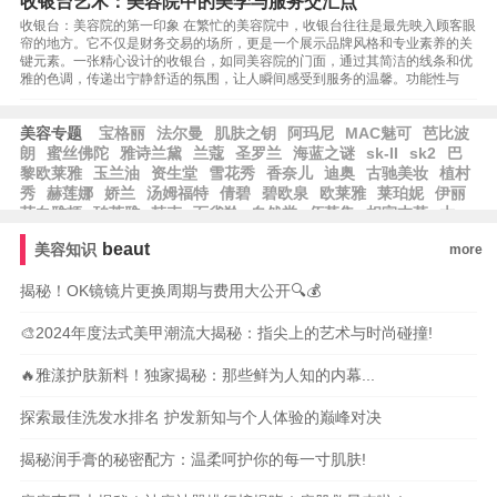
收银台艺术：美容院中的美学与服务交汇点
收银台：美容院的第一印象 在繁忙的美容院中，收银台往往是最先映入顾客眼
帘的地方。它不仅是财务交易的场所，更是一个展示品牌风格和专业素养的关
键元素。一张精心设计的收银台，如同美容院的门面，通过其简洁的线条和优
雅的色调，传递出宁静舒适的氛围，让人瞬间感受到服务的温馨。功能性与
美容专题
宝格丽
法尔曼
肌肤之钥
阿玛尼
MAC魅可
芭比波
朗
蜜丝佛陀
雅诗兰黛
兰蔻
圣罗兰
海蓝之谜
sk-II
sk2
巴
黎欧莱雅
玉兰油
资生堂
雪花秀
香奈儿
迪奥
古驰美妆
植村
秀
赫莲娜
娇兰
汤姆福特
倩碧
碧欧泉
欧莱雅
莱珀妮
伊丽
莎白雅顿
珀莱雅
韩束
百雀羚
自然堂
佰草集
相宜本草
大
宝
水密码
郁美净
隆力奇
卡姿兰
纽西之谜
方里
兰芝
爱茉
beaut
美容知识
more
莉
尔木萄
无人区玫瑰
揭秘！OK镜镜片更换周期与费用大公开🔍💰
🎨2024年度法式美甲潮流大揭秘：指尖上的艺术与时尚碰撞!
🔥雅漾护肤新料！独家揭秘：那些鲜为人知的内幕...
探索最佳洗发水排名 护发新知与个人体验的巅峰对决
揭秘润手膏的秘密配方：温柔呵护你的每一寸肌肤!