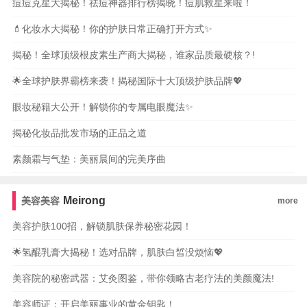
痘痘克星大揭秘！祛痘神器排行榜揭晓！痘肌救星来啦！
💄化妆水大揭秘！你的护肤日常正确打开方式✨
揭秘！全球顶级根皮素生产商大揭秘，谁家品质最硬核？!
🌟全球护肤界霸榜来袭！揭秘国际十大顶级护肤品牌💖
眼妆秘籍大公开！解锁你的专属电眼魔法✨
揭秘化妆品批发市场的正品之道
素颜霜与气垫：美丽晨间的完美序曲
Meirong
美容美容
more
美容护肤100招，解锁肌肤保养秘密花园！
🌟氢醌乳膏大揭秘！选对品牌，肌肤白皙没烦恼💖
美容院的秘密武器：艾灸图鉴，带你领略古老疗法的美颜魔法!
美容师证：开启美丽事业的黄金钥匙！