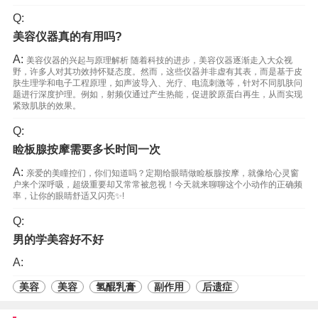
Q:
美容仪器真的有用吗?
A:
美容仪器的兴起与原理解析 随着科技的进步，美容仪器逐渐走入大众视
野，许多人对其功效持怀疑态度。然而，这些仪器并非虚有其表，而是基于皮
肤生理学和电子工程原理，如声波导入、光疗、电流刺激等，针对不同肌肤问
题进行深度护理。例如，射频仪通过产生热能，促进胶原蛋白再生，从而实现
紧致肌肤的效果。
Q:
睑板腺按摩需要多长时间一次
A:
亲爱的美瞳控们，你们知道吗？定期给眼睛做睑板腺按摩，就像给心灵窗
户来个深呼吸，超级重要却又常常被忽视！今天就来聊聊这个小动作的正确频
率，让你的眼睛舒适又闪亮✨!
Q:
男的学美容好不好
A:
美容
美容
氢醌乳膏
副作用
后遗症