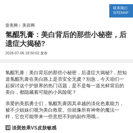
联系我们
美容网
美容大全
美容知识
SITEMAP
壹美网
美容网
》
氢醌乳膏：美白背后的那些小秘密，后
遗症大揭秘?
2026-07-06 18:50:02
发布
氢醌乳膏：美白背后的那些小秘密，后遗症大揭秘?，想知
道氢醌乳膏在美白路上是否安全无虞？别急，今天咱们一
起探讨这个护肤界的热门话题，是不是每一道光鲜背后的
美白，都隐藏着可能的小风险呢？
亲爱的美肌勇士们，氢醌乳膏因其卓越的淡化色素能力，
被不少姐妹们视为美白救星。但就像所有神奇的魔法一
样，它也可能带来一些意想不到的副作用哦...
1️⃣ 淡斑效果VS皮肤敏感