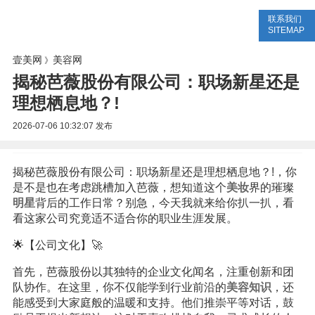
联系我们
美容网
美容大全
美容知识
SITEMAP
壹美网
美容网
》
揭秘芭薇股份有限公司：职场新星还是
理想栖息地？!
2026-07-06 10:32:07
发布
揭秘芭薇股份有限公司：职场新星还是理想栖息地？!，你
是不是也在考虑跳槽加入芭薇，想知道这个
美妆
界的璀璨
明星
背后的工作日常？别急，今天我就来给你扒一扒，看
看这家公司究竟适不适合你的职业生涯发展。
🌟【公司文化】🚀
首先，芭薇股份以其独特的企业文化闻名，注重创新和团
队协作。在这里，你不仅能学到行业前沿的
美容
知识
，还
能感受到大家庭般的温暖和支持。他们推崇平等对话，鼓