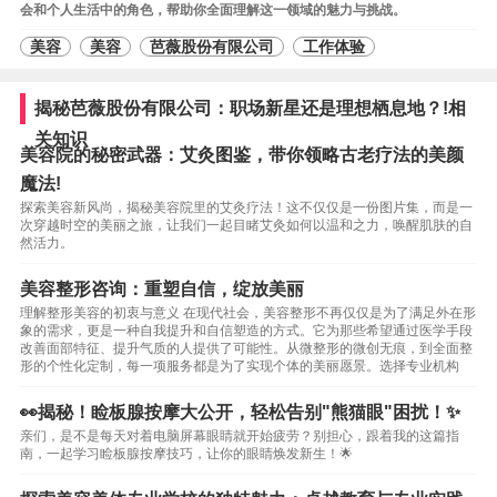
会和个人生活中的角色，帮助你全面理解这一领域的魅力与挑战。
美容
美容
芭薇股份有限公司
工作体验
揭秘芭薇股份有限公司：职场新星还是理想栖息地？!相
关知识
美容院的秘密武器：艾灸图鉴，带你领略古老疗法的美颜
魔法!
探索美容新风尚，揭秘美容院里的艾灸疗法！这不仅仅是一份图片集，而是一
次穿越时空的美丽之旅，让我们一起目睹艾灸如何以温和之力，唤醒肌肤的自
然活力。
美容整形咨询：重塑自信，绽放美丽
理解整形美容的初衷与意义 在现代社会，美容整形不再仅仅是为了满足外在形
象的需求，更是一种自我提升和自信塑造的方式。它为那些希望通过医学手段
改善面部特征、提升气质的人提供了可能性。从微整形的微创无痕，到全面整
形的个性化定制，每一项服务都是为了实现个体的美丽愿景。选择专业机构
👀揭秘！睑板腺按摩大公开，轻松告别"熊猫眼"困扰！✨
亲们，是不是每天对着电脑屏幕眼睛就开始疲劳？别担心，跟着我的这篇指
南，一起学习睑板腺按摩技巧，让你的眼睛焕发新生！🌟