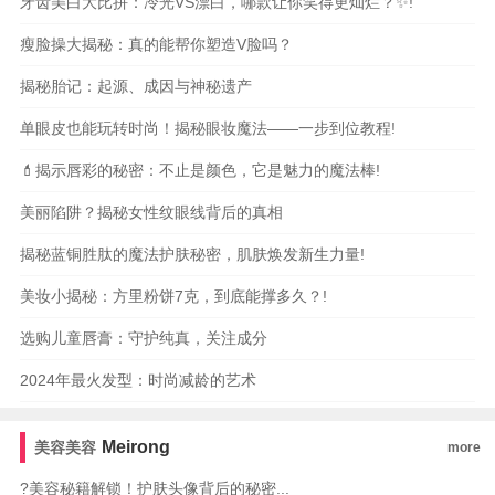
牙齿美白大比拼：冷光VS漂白，哪款让你笑得更灿烂？✨!
瘦脸操大揭秘：真的能帮你塑造V脸吗？
揭秘胎记：起源、成因与神秘遗产
单眼皮也能玩转时尚！揭秘眼妆魔法——一步到位教程!
💄揭示唇彩的秘密：不止是颜色，它是魅力的魔法棒!
美丽陷阱？揭秘女性纹眼线背后的真相
揭秘蓝铜胜肽的魔法护肤秘密，肌肤焕发新生力量!
美妆小揭秘：方里粉饼7克，到底能撑多久？!
选购儿童唇膏：守护纯真，关注成分
2024年最火发型：时尚减龄的艺术
Meirong
美容美容
more
?美容秘籍解锁！护肤头像背后的秘密...