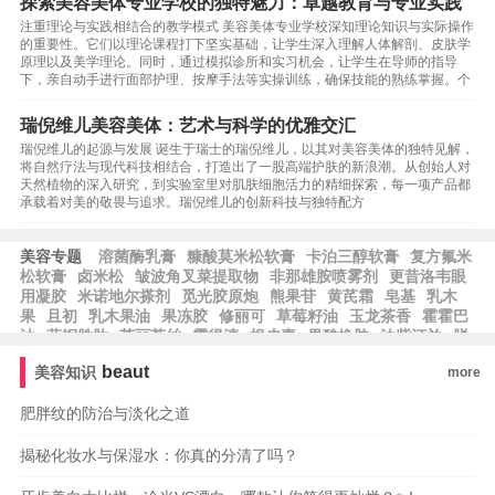
探索美容美体专业学校的独特魅力：卓越教育与专业实践
注重理论与实践相结合的教学模式 美容美体专业学校深知理论知识与实际操作
的重要性。它们以理论课程打下坚实基础，让学生深入理解人体解剖、皮肤学
原理以及美学理论。同时，通过模拟诊所和实习机会，让学生在导师的指导
下，亲自动手进行面部护理、按摩手法等实操训练，确保技能的熟练掌握。个
瑞倪维儿美容美体：艺术与科学的优雅交汇
瑞倪维儿的起源与发展 诞生于瑞士的瑞倪维儿，以其对美容美体的独特见解，
将自然疗法与现代科技相结合，打造出了一股高端护肤的新浪潮。从创始人对
天然植物的深入研究，到实验室里对肌肤细胞活力的精细探索，每一项产品都
承载着对美的敬畏与追求。瑞倪维儿的创新科技与独特配方
美容专题
溶菌酶乳膏
糠酸莫米松软膏
卡泊三醇软膏
复方氟米
松软膏
卤米松
皱波角叉菜提取物
非那雄胺喷雾剂
更昔洛韦眼
用凝胶
米诺地尔搽剂
觅光胶原炮
熊果苷
黄芪霜
皂基
乳木
果
且初
乳木果油
果冻胶
修丽可
草莓籽油
玉龙茶香
霍霍巴
油
蓝铜胜肽
芙丽芳丝
露得清
根皮素
果酸换肤
泊紫汀兰
脱
羧肌肽
比亚芬
阿甘油
阿芙精油
雅萌
纪梵希
希思黎
科颜
beaut
美容知识
more
氏
雅漾
whoo后
宝格丽
法尔曼
肌肤之钥
阿玛尼
MAC魅
可
芭比波朗
蜜丝佛陀
雅诗兰黛
兰蔻
肥胖纹的防治与淡化之道
揭秘化妆水与保湿水：你真的分清了吗？