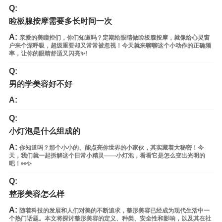
Q:
睑板腺按摩需要多长时间一次
A:
亲爱的美瞳控们，你们知道吗？定期给眼睛做睑板腺按摩，就像给心灵窗
户来个深呼吸，超级重要却又常常被忽视！今天就来聊聊这个小动作的正确频
率，让你的眼睛舒适又闪亮✨!
Q:
男的学美容好不好
A:
Q:
小灯泡是什么组成的
A:
你知道吗？那个小小的、能点亮你世界的小家伙，其实藏着大秘密！今
天，我们就一起拆解这个日常小精灵——小灯泡，看看它是怎么变出光明的
吧！👀✨
Q:
整形美容怎么样
A:
随着科技的发展和人们对美的不断追求，整形美容已经成为现代生活中一
个热门话题。本文将探讨整形美容的定义、种类、安全性和影响，以及其在社