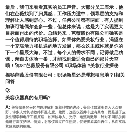
最后，我们来看看真实的员工声音。大部分员工表示，他
们在芭薇找到了归属感，工作压力适中，领导层的支持和
理解让人感到舒心。不过，任何公司都有两面，有人提到
加班可能偶尔会多一些，但总体来说，这是为了实现更大
目标而付出的代价。总结起来，芭薇股份有限公司确实是
一个值得期待的职场选择。如果你热爱美妆行业，渴望在
一个充满活力和机遇的地方发展，那么这里或许就是你的
下一个星辰大海。不过，每个人的需求不同，记得做足功
课，亲自去体验一番，才能找到最适合自己的那片天空
哦！🚀✨#芭薇股份有限公司 #职场体验 #美妆行业探秘
揭秘芭薇股份有限公司：职场新星还是理想栖息地？!相关
问答
Q:
美容仪器真的有用吗?
A:
美容仪器的兴起与原理解析 随着科技的进步，美容仪器逐渐走入大众视
野，许多人对其功效持怀疑态度。然而，这些仪器并非虚有其表，而是基于皮
肤生理学和电子工程原理，如声波导入、光疗、电流刺激等，针对不同肌肤问
题进行深度护理。例如，射频仪通过产生热能，促进胶原蛋白再生，从而实现
紧致肌肤的效果。