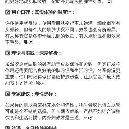
能更好地被肌肤吸收，帮助补充流失的弹性纤维。🔬!
2️⃣ 用户口碑：真实体验的温度计：
许多使用者反馈，使用后肌肤变得更加饱满，细纹似乎有
所减轻。但每个人的肌肤状况不同，效果也会有所差异。
有人称赞它是冬季干燥肌肤的救星，有人则说温和但效果
不明显。🗣️🤔
3️⃣ 理论与实践：深度解析：
虽然胶原蛋白肽的确有助于皮肤保湿和紧致，但真正发挥
作用还需要配合良好的护肤习惯和生活习惯。冬季保湿更
重要，使用时记得做好基础护肤步骤，让肽管发挥最大效
能哦！💧洗脸+涂抹
4️⃣ 专家建议：理性选择：
如果你的肌肤急需补充水分和弹性，牦牛骨胶原蛋白肽管
可能是个不错的选择。但长期依赖单一产品不如综合调整
饮食和生活习惯，内外兼修才是王道。🥗🌿
5️⃣ 结语：冬日护肤新指南：