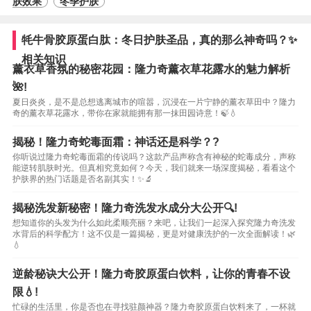
肤效果
冬季护肤
牦牛骨胶原蛋白肽：冬日护肤圣品，真的那么神奇吗？✨
相关知识
薰衣草香氛的秘密花园：隆力奇薰衣草花露水的魅力解析
🌺!
夏日炎炎，是不是总想逃离城市的喧嚣，沉浸在一片宁静的薰衣草田中？隆力
奇的薰衣草花露水，带你在家就能拥有那一抹田园诗意！🍃💧
揭秘！隆力奇蛇毒面霜：神话还是科学？?
你听说过隆力奇蛇毒面霜的传说吗？这款产品声称含有神秘的蛇毒成分，声称
能逆转肌肤时光。但真相究竟如何？今天，我们就来一场深度揭秘，看看这个
护肤界的热门话题是否名副其实！✨🔬
揭秘洗发新秘密！隆力奇洗发水成分大公开🔍!
想知道你的头发为什么如此柔顺亮丽？来吧，让我们一起深入探究隆力奇洗发
水背后的科学配方！这不仅是一篇揭秘，更是对健康洗护的一次全面解读！🌿
💧
逆龄秘诀大公开！隆力奇胶原蛋白饮料，让你的青春不设
限💧!
忙碌的生活里，你是否也在寻找驻颜神器？隆力奇胶原蛋白饮料来了，一杯就