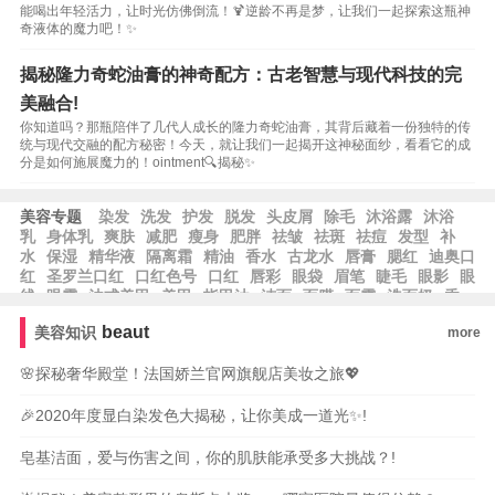
能喝出年轻活力，让时光仿佛倒流！🍹逆龄不再是梦，让我们一起探索这瓶神
奇液体的魔力吧！✨
揭秘隆力奇蛇油膏的神奇配方：古老智慧与现代科技的完
美融合!
你知道吗？那瓶陪伴了几代人成长的隆力奇蛇油膏，其背后藏着一份独特的传
统与现代交融的配方秘密！今天，就让我们一起揭开这神秘面纱，看看它的成
分是如何施展魔力的！ointment🔍揭秘✨
美容专题
染发
洗发
护发
脱发
头皮屑
除毛
沐浴露
沐浴
乳
身体乳
爽肤
减肥
瘦身
肥胖
祛皱
祛斑
祛痘
发型
补
水
保湿
精华液
隔离霜
精油
香水
古龙水
唇膏
腮红
迪奥口
红
圣罗兰口红
口红色号
口红
唇彩
眼袋
眉笔
睫毛
眼影
眼
线
眼霜
法式美甲
美甲
指甲油
洁面
面膜
面霜
洗面奶
香
皂
洗手液
beaut
美容知识
more
🌸探秘奢华殿堂！法国娇兰官网旗舰店美妆之旅💖
🎉2020年度显白染发色大揭秘，让你美成一道光✨!
皂基洁面，爱与伤害之间，你的肌肤能承受多大挑战？!