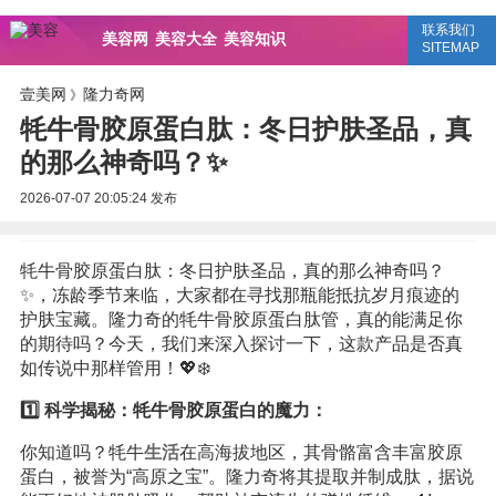
联系我们
美容网
美容大全
美容知识
SITEMAP
壹美网
隆力奇网
》
牦牛骨胶原蛋白肽：冬日护肤圣品，真
的那么神奇吗？✨
2026-07-07 20:05:24
发布
牦牛骨胶原蛋白肽：冬日护肤圣品，真的那么神奇吗？
✨，冻龄季节来临，大家都在寻找那瓶能抵抗岁月痕迹的
护肤宝藏。隆力奇的牦牛骨胶原蛋白肽管，真的能满足你
的期待吗？今天，我们来深入探讨一下，这款产品是否真
如传说中那样管用！💖❄️
1️⃣ 科学揭秘：牦牛骨胶原蛋白的魔力：
你知道吗？牦牛
生活
在高海拔地区，其骨骼富含丰富胶原
蛋白，被誉为“高原之宝”。隆力奇将其提取并制成肽，据说