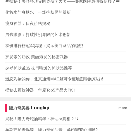
🌟揭秘！美容整形界的奥斯卡大奖——哪家医院最值得信赖？👑
化妆水与爽肤水：一场护肤界的辨析
瘦身神器：日夜价格揭秘
男孩眼影：打破性别界限的艺术创新
祛斑排行榜冠军揭秘：揭示美白圣品的秘密
护发素的功效 美丽秀发的秘密武器
探寻护肤圣品 祛日晒斑的护肤品推荐
迷恋彩妆的你，北京通州MAC魅可专柜地图导航来啦💄!
揭秘去颈纹神器：年度Top5产品大PK！
Longliqi
隆力奇美容
more
揭秘！隆力奇蛇油精华：神话or真相？🔍
孕期守护者揭秘：隆力奇蛇油膏，孕妇能安心用吗?