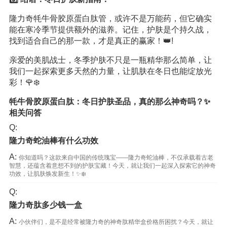
隆力奇牦牛骨胶原蛋白肽管，或许不是万能药，但它确实
能在寒冷季节提供额外的滋养。记住，护肤是个持久战，
找到适合自己的那一款，才是真正的赢家！👑!
亲爱的美肌战士，冬季护肤不只是一瓶精华那么简单，让
我们一起探索更多天然的力量，让肌肤在冬日也能绽放光
彩！🌹❄️
牦牛骨胶原蛋白肽：冬日护肤圣品，真的那么神奇吗？✨
相关问答
Q:
隆力奇蛇油棒有什么功效
A:
你知道吗？这款来自中国的传统瑰宝——隆力奇蛇油棒，不仅承载着古老
智慧，还蕴含着意想不到的护肤宝藏！今天，就让我们一起深入探索它的神奇
功效，让肌肤焕发新生！✨❄️
Q:
隆力奇肽多少钱一盒
A:
小伙伴们，是不是经常被隆力奇的神奇肽精华盒价格所困扰？今天，就让