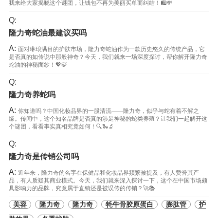
我来给大家揭晓这个谜团，让钱包不再为美丽买单而纠结！🛍️💸
Q:
隆力奇蛇油最建议买吗
A:
面对琳琅满目的护肤市场，隆力奇蛇油作为一款历史悠久的传统产品，它
是否真的如传说中那般神奇？今天，我们就来一场深度探讨，帮你解开隆力奇
蛇油的神秘面纱！💖🍃
Q:
隆力奇养蛇吗
A:
你知道吗？中国化妆品界的一股清流——隆力奇，似乎与蛇有着不解之
缘。传闻中，这个知名品牌是否真的涉足神秘的蛇类养殖？让我们一起解开这
个谜团，看看事实真相究竟如何！🔍🐍🔬
Q:
隆力奇是传销公司吗
A:
近年来，隆力奇的名字在保健品和化妆品界频繁被提及，有人赞誉其产
品，有人质疑其商业模式。今天，我们就来深入探讨一下，这个在中国市场颇
具影响力的品牌，究竟属于直销还是被误传的传销？🚀📚
美容
隆力奇
隆力奇
牦牛骨胶原蛋白
膨肽管
护