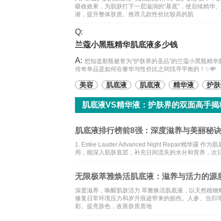
吸收效果，为肌肤打下一层滋润的“基底”，使后续精华
谢，提升整体肤质。推荐几款性价比较高的肌
Q:
兰蔻小黑瓶精华肌底液多少钱
A:
想知道那瓶被誉为“护肤界的圣品”的兰蔻小黑瓶精
传奇单品是如何在奢华与性价比之间找寻平衡的！✨💸
美容
肌底液
肌底液
精华液
护肤
肌底液VS精华液：护肤界的双面高手揭
肌底液排行榜前8强：深度滋养与美丽秘
1. Estée Lauder Advanced Night Repa
用，能深入肌肤底层，补充日间流失的水分和营养，次日肌肤焕
无限极萃雅焕活肌底液：滋养与活力的源
深度滋养，唤醒肌肤活力 萃雅焕活肌底液，以天然植
修复日常环境压力和岁月痕迹带来的损伤。人参、当归
彩。提亮肤色，改善肤质质地