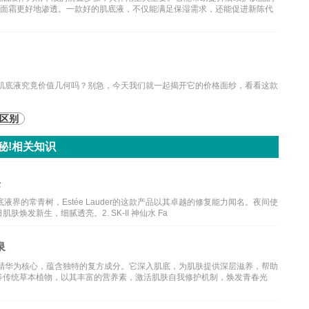
、面霜更好地渗透。一款好的肌底液，不仅能满足保湿需求，还能促进新陈代
华肌底液究竟价值几何吗？别急，今天我们就一起揭开它的价格面纱，看看这款
区别
秘!相关知识
诀
ir精华露 作为肌底液界的常青树，Estée Lauder的这款产品以其卓越的修复能力闻名。夜间使
发新生，细腻透亮。2. SK-II 神仙水 Fa
泉
物精华为核心，蕴含独特的复方成分。它深入肌底，为肌肤提供深层滋养，帮助
等传统草本植物，以其丰富的营养素，激活肌肤自我修护机制，焕发青春光