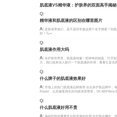
肌底液VS精华液：护肤界的双面高手揭秘
Q:
精华液和肌底液的区别在哪里图片
A:
皮肤保养迷们，是不是经常被这两个名字绕晕？别急
纱！🔍👀
Q:
肌底液作用大吗
A:
在护肤世界里，肌底液就像一把神奇的钥匙，打开肌
天，我们就来深入探讨一下肌底液的作用，看看它是否
Q:
什么牌子的肌底液效果好
A:
市场上的热门肌底液品牌推荐 在众多护肤品牌中，有一些凭借
Repair，以其修复再生的功效深受赞誉；SK-II的Pite
Q:
什么肌底液好用不贵
A:
基础护肤的重要性与肌底液的作用 在护肤步骤中，