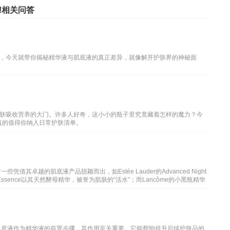
!相关问答
，今天就带你揭秘精华液与肌底液的真正差异，就像解开护肤界的神秘面
肤吸收营养的大门。许多人好奇，这小小的瓶子里究竟藏着怎样的魔力？今
真的值得你纳入日常护肤清单。
其卓越的肌底液产品脱颖而出，如Estée Lauder的Advanced Night
ra Essence以其天然酵母精华，被誉为肌肤的“活水”；而Lancôme的小黑瓶精华
肌底液作为精华液的前置步骤，其作用至关重要。它能帮助提升后续护肤品的