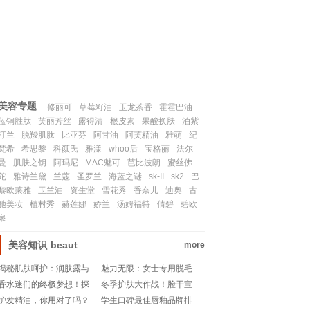
联系我们
SITEMAP
美容专题
修丽可
草莓籽油
玉龙茶香
霍霍巴油
蓝铜胜肽
芙丽芳丝
露得清
根皮素
果酸换肤
泊紫
汀兰
脱羧肌肽
比亚芬
阿甘油
阿芙精油
雅萌
纪
梵希
希思黎
科颜氏
雅漾
whoo后
宝格丽
法尔
曼
肌肤之钥
阿玛尼
MAC魅可
芭比波朗
蜜丝佛
陀
雅诗兰黛
兰蔻
圣罗兰
海蓝之谜
sk-II
sk2
巴
黎欧莱雅
玉兰油
资生堂
雪花秀
香奈儿
迪奥
古
驰美妆
植村秀
赫莲娜
娇兰
汤姆福特
倩碧
碧欧
泉
美容知识
beaut
more
揭秘肌肤呵护：润肤露与
魅力无限：女士专用脱毛
润肤乳的差异解析
膏的优雅选择
香水迷们的终极梦想！探
冬季护肤大作战！脸干宝
寻汤姆福特的最佳香味宝
宝们的补水秘籍💧❄️
护发精油，你用对了吗？
学生口碑最佳唇釉品牌排