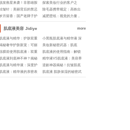
藏💎香水地图🔍
🌿✨
行榜 魅力与持久并重
脱发救星来袭！非那雄胺
探索美妆行业的客户之
喷雾剂，意大利的秘密武
道：精准定位与创新策略
祛皱针：美丽背后的禁忌
除毛器携带规定：高铁出
器🌟
与考量
行新指南
岁月留香：国产老牌子护
减肥壁纸：视觉的力量，
手霜的温情记忆
心灵的激励
肌底液美容
Jidiye
more
肌底液与精华：护肤双重
小黑瓶肌底液与精华液 深
保障的关键
度解析与选择之道
揭秘奢华护肤新宠：可丽
美妆新秘密武器：肌底
金肌底液&紫水使用大公开!
液，真的能打开肌肤潘多
冻膜前使用肌底液：双重
肌底液的使用指南：解锁
拉盒子吗？
护肤新策略
护肤新里程
肌底液到底神不神？揭秘
精华液VS肌底液：美容界
护肤新宠的秘密武器！✨
的双子星，你选对了吗?💧
肌底液与精华液：深度护
逆龄神器揭秘！抗皱肌底
💦
肤的秘密武器
液的神奇魔力💧
肌底液：精华液的亲密表
肌底液 肌肤保湿的秘密武
亲还是独立存在？
器