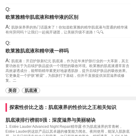
Q:
欧莱雅精华肌底液和精华液的区别
A:
肌肤保养界的热门话题来了！你知道欧莱雅的精华肌底液与普通的精华液
有何异同吗？让我们一起揭开谜团，让美丽升级不迷路！🔍🔍
Q:
欧莱雅肌底液和精华液一样吗
A:
肌底液：开启护肤新纪元 肌底液，作为近年来护肤行业的一大革新，其主
要功效在于为后续护肤品提供一个理想的吸收环境。欧莱雅的肌底液通常富含
高效渗透成分，能帮助精华素更好地渗透肌肤，提升后续护肤品的吸收效果。
它更像是一个护肤“桥梁”，为肌肤打下基础，但并不直接提供深层滋养或修
复。二
美容
肌底液
探索性价比之选：肌底液界的性价比之王相关知识
肌底液排行榜前8强：深度滋养与美丽秘诀
1. Estée Lauder Advanced Night Repair精华露 作为肌底液界的常青树，
Estée Lauder的这款产品以其卓越的修复能力闻名。夜间使用，能深入肌肤底