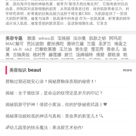
素，源自海洋生物的神秘色素，被誉为“最强天然抗氧化剂”。它能有效对抗自
由基，抑制其对皮肤细胞的损害，从而延缓衰老过程，保持肌肤青春活力。科
学研究表明，虾青素的抗氧化能力远胜于维生素C和E，为肌肤提供了一层强
大的防护屏障。修复与滋养：肌底液中的奇迹 作为一款肌底液，虾青素的精华
成分深入肌底，修复受损的胶原蛋白，促进新细胞生成。它富含
美容专题
雅漾
whoo后
宝格丽
法尔曼
肌肤之钥
阿玛尼
MAC魅可
芭比波朗
蜜丝佛陀
雅诗兰黛
兰蔻
圣罗兰
海蓝之
谜
sk-II
sk2
巴黎欧莱雅
玉兰油
资生堂
雪花秀
香奈儿
迪
奥
古驰美妆
植村秀
赫莲娜
娇兰
汤姆福特
倩碧
碧欧泉
欧
莱雅
莱珀妮
伊丽莎白雅顿
珀莱雅
韩束
百雀羚
自然堂
佰草
集
相宜本草
大宝
水密码
郁美净
隆力奇
卡姿兰
纽西之谜
beaut
美容知识
more
方里
兰芝
爱茉莉
唇釉过期还能安心涂？揭秘唇釉保质期的秘密💄!
揭秘：女子颈纹深，是命运的纹理还是岁月的印记？
揭秘肌肤守护神！倩碧小黄油，你的护肤秘密武器💧💖
揭秘莱伯妮粉底的神话与真相：美妆界的新宠儿💄🔍
🌈幼儿园里的快乐魔法：果冻胶艺术创作!