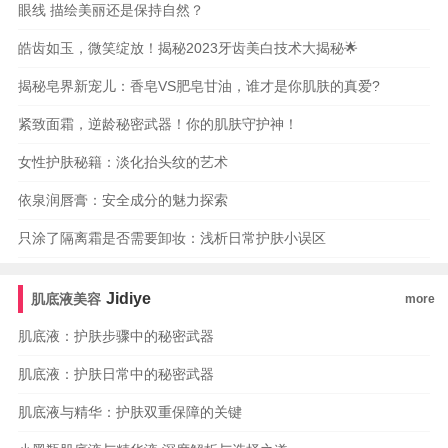
眼线 描绘美丽还是保持自然？
皓齿如玉，微笑绽放！揭秘2023牙齿美白技术大揭秘🌟
揭秘皂界新宠儿：香皂VS肥皂甘油，谁才是你肌肤的真爱?
紧致面霜，逆龄秘密武器！你的肌肤守护神！
女性护肤秘籍：淡化抬头纹的艺术
依泉润唇膏：安全成分的魅力探索
只涂了隔离霜是否需要卸妆：浅析日常护肤小误区
Jidiye
肌底液美容
more
肌底液：护肤步骤中的秘密武器
肌底液：护肤日常中的秘密武器
肌底液与精华：护肤双重保障的关键