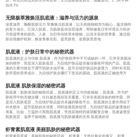
层，补充日间流失的水分和营养，次日肌肤焕发新生，细腻透亮。2. SK-II 神
仙水 Fa
无限极萃雅焕活肌底液：滋养与活力的源泉
深度滋养，唤醒肌肤活力 萃雅焕活肌底液，以天然植物精华为核心，蕴含独特
的复方成分。它深入肌底，为肌肤提供深层滋养，帮助修复日常环境压力和岁
月痕迹带来的损伤。人参、当归等传统草本植物，以其丰富的营养素，激活肌
肤自我修护机制，焕发青春光彩。提亮肤色，改善肤质质地
肌底液：护肤日常中的秘密武器
肌底液的定义与功效 肌底液，作为护肤程序中不可或缺的一环，它并非表面涂
抹的精华，而是深入肌肤底层，为后续护肤品提供最佳吸收环境的产品。肌底
液的主要功效在于调节肌肤水油平衡，提升后续护肤品的渗透力，同时补充肌
肤所需的营养成分，为后续护肤步骤打下坚实的基础。肌底液的正确使用方
肌底液 肌肤保湿的秘密武器
肌底液：肌肤保湿的秘密武器， 肌底液的定义与功效揭秘 ，肌底液，作为护
肤程序中的关键步骤，往往被忽视却至关重要。它并非表面涂抹的精华霜，而
是深入肌肤底层，为后续护肤品提供卓越的吸收平台。肌底液的主要作用在于
补水锁水，提升肌肤的水润度，同时改善肌肤纹理，为后续护肤品的渗透做好
准备。比如，兰蔻的小黑瓶肌底液，凭借其独特的玻尿酸复合物，迅速渗透至
肌肤底层，滋养干燥细胞。肌底液与肌肤健康的关系 肌底液的存
虾青素肌底液 美丽肌肤的秘密武器
虾青素肌底液：美丽肌肤的秘密武器， 虾青素：天然抗氧化的瑰宝 ，虾青