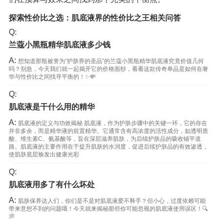
探索性价比之选：肌底液界的性价比之王相关问答
Q:
兰蔻小黑瓶精华肌底液多少钱
A:
想知道那瓶被誉为“护肤界的圣品”的兰蔻小黑瓶精华肌底液究竟价值几何
吗？别急，今天我们就一起揭开它的价格面纱，看看这款传奇单品是如何在奢
华与性价比之间找寻平衡的！✨💸
Q:
肌底液是干什么用的精华
A:
肌底液的定义与功效揭秘 肌底液，作为护肤步骤中的关键一环，它的存在
并非多余，而是精华液的前置精华。它通常含有高浓度的活性成分，如透明质
酸、维生素C、氨基酸等，旨在深层滋养肌肤，为后续护肤品的吸收铺平道
路。肌底液的主要作用在于提升肌肤的水润度，促进后续护肤品的有效渗透，
使肌肤底层焕发出健康光彩
Q:
肌底液用多了有什么坏处
A:
肌肤保养达人们，你们是不是对肌底液爱不释手？但小心，过度依赖可能
带来意想不到的问题哦！今天就来揭秘那些你可能忽视的肌底液使用误区！🔍
💭