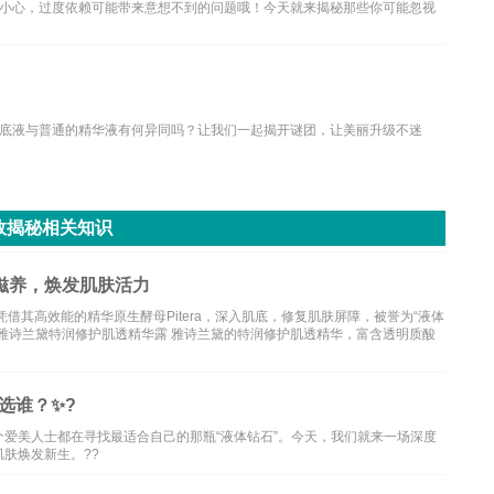
小心，过度依赖可能带来意想不到的问题哦！今天就来揭秘那些你可能忽视
底液与普通的精华液有何异同吗？让我们一起揭开谜团，让美丽升级不迷
效揭秘相关知识
滋养，焕发肌肤活力
借其高效能的精华原生酵母Pitera，深入肌底，修复肌肤屏障，被誉为“液体
雅诗兰黛特润修护肌透精华露 雅诗兰黛的特润修护肌透精华，富含透明质酸
选谁？✨?
爱美人士都在寻找最适合自己的那瓶“液体钻石”。今天，我们就来一场深度
肤焕发新生。??