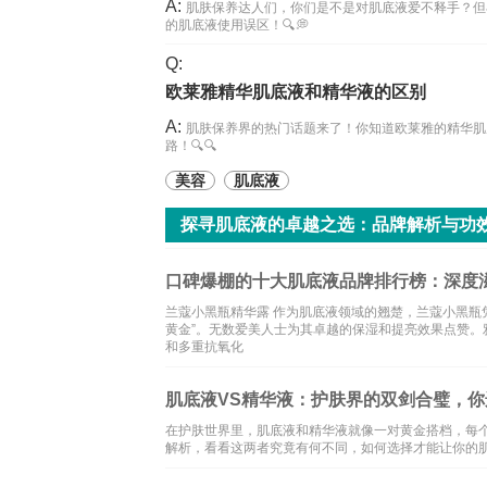
A:
肌肤保养达人们，你们是不是对肌底液爱不释手？但
的肌底液使用误区！🔍💭
Q:
欧莱雅精华肌底液和精华液的区别
A:
肌肤保养界的热门话题来了！你知道欧莱雅的精华肌
路！🔍🔍
美容
肌底液
探寻肌底液的卓越之选：品牌解析与功
口碑爆棚的十大肌底液品牌排行榜：深度
兰蔻小黑瓶精华露 作为肌底液领域的翘楚，兰蔻小黑瓶凭
黄金”。无数爱美人士为其卓越的保湿和提亮效果点赞。
和多重抗氧化
肌底液VS精华液：护肤界的双剑合璧，你
在护肤世界里，肌底液和精华液就像一对黄金搭档，每个
解析，看看这两者究竟有何不同，如何选择才能让你的肌