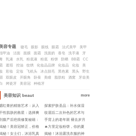
联系我们
SITEMAP
美容专题
睫毛
眼影
眼线
眼霜
法式美甲
美甲
指甲油
洁面
面膜
面霜
洗面奶
香皂
洗手液
牙
膏
乳液
水乳
粉底液
粉底
粉饼
防晒
BB霜
CC
霜
遮瑕
控油
纹绣
化妆品品牌
化妆品
化妆
美
妆
彩妆
定妆
飞机头
冰点脱毛
黑色素
黑头
野生
眉
双眼皮
开眼角
卧蚕
美瞳
脂肪粒
酒窝
牙齿美
白
烤瓷牙
美容冠
种植牙
美容知识
beaut
more
腮红膏的精致艺术：从入
探索护肤圣品：补水保湿
门到精通
美白抗衰老品牌推荐
干性肌肤的救星：选择爽
纹眉后二次补色的艺术与
肤水还是柔肤水
时机
剖腹产后疤痕修复秘籍：
手背上的老年斑 褪去岁月
何时使用祛疤膏最见效？!
痕迹的可能与科学探索
揭秘！美容冠矫正，价格
🔥方里定妆粉饼，你的夏
大揭秘🔍💰
日控油救星？测评来袭!
揭秘！女士们，沐浴乳真
揭秘！沐浴露洗衣服的神