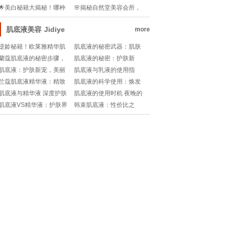
的能洗头吗？💦💧
奇功效，你get了吗？!
🌟美白秘籍大揭秘！哪种
🌸揭秘自然堂美容会所，
护肤品让你肌肤如雪？✨
肌肤保养的秘密花园🌺
肌底液美容
Jidiye
more
逆龄秘籍！欧莱雅精华肌
肌底液的秘密武器：肌肤
底液使用大揭秘💧🔍
重生的关键步骤!
蘭蔻肌底液的秘密步骤，
肌底液的秘密：护肤新
你的护肤日常升级指南!
宠，你用对了吗？
肌底液：护肤新宠，美丽
肌底液与乳液的使用指
肌底的秘密武器
南：时间的艺术
兰蔻肌底液精华液：精致
肌底液的科学使用：焕发
护肤的优雅指南
肌肤新生的秘密武器
肌底液与精华液 深度护肤
肌底液的使用时机 夜晚的
的秘密武器
秘密武器还是白天的护肤
肌底液VS精华液：护肤界
韩束肌底液：性价比之
精华？
的双剑合璧，你get了吗？
王，价格揭秘！???