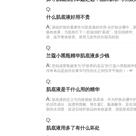
Q:
什么肌底液好用不贵
A:
基础护肤的重要性与肌底液的作用 在护肤步骤中，
吸收效果，为肌肤打下一层滋润的“基底”，使后续精华
谢，提升整体肤质。推荐几款性价比较高的肌
Q:
兰蔻小黑瓶精华肌底液多少钱
A:
想知道那瓶被誉为“护肤界的圣品”的兰蔻小黑瓶精
传奇单品是如何在奢华与性价比之间找寻平衡的！✨💸
Q:
肌底液是干什么用的精华
A:
肌底液的定义与功效揭秘 肌底液，作为护肤步骤中
的活性成分，如透明质酸、维生素C、氨基酸等，旨在
肤的水润度，促进后续护肤品的有效渗透，使肌肤底层
Q:
肌底液用多了有什么坏处