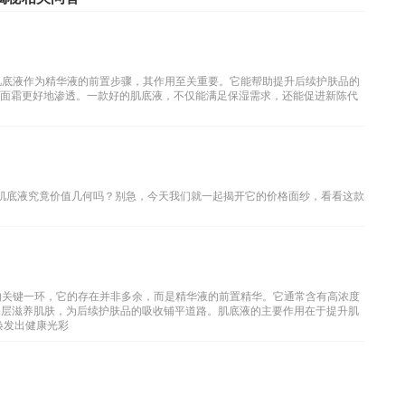
肌底液作为精华液的前置步骤，其作用至关重要。它能帮助提升后续护肤品的
、面霜更好地渗透。一款好的肌底液，不仅能满足保湿需求，还能促进新陈代
华肌底液究竟价值几何吗？别急，今天我们就一起揭开它的价格面纱，看看这款
的关键一环，它的存在并非多余，而是精华液的前置精华。它通常含有高浓度
深层滋养肌肤，为后续护肤品的吸收铺平道路。肌底液的主要作用在于提升肌
焕发出健康光彩