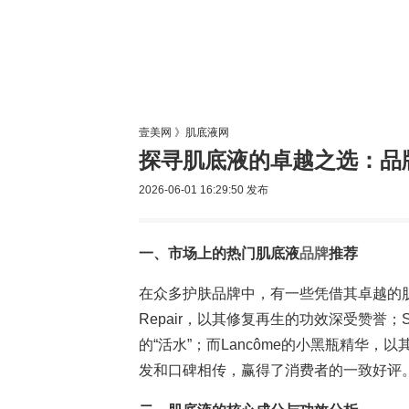
美容网
美
壹美网
》
肌底液网
探寻肌底液的卓越之选：品
2026-06-01 16:29:50
发布
一、市场上的热门肌底液
品牌
推荐
在众多护肤品牌中，有一些凭借其卓越的肌底液产品脱
Repair，以其修复再生的功效深受赞誉；SK-
的“活水”；而Lancôme的小黑瓶精华
发和口碑相传，赢得了消费者的一致好评