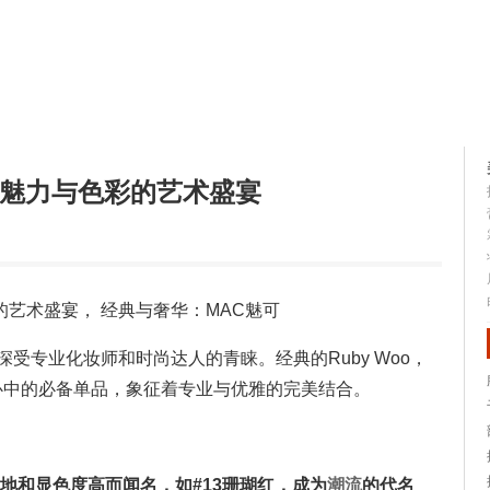
容大全
美容知识
 魅力与色彩的艺术盛宴
艺术盛宴， 经典与奢华：MAC魅可
受专业化妆师和时尚达人的青睐。经典的Ruby Woo，
数女性心中的必备单品，象征着专业与优雅的完美结合。
以其丝滑质地和显色度高而闻名，如#13珊瑚红，成为
潮流
的代名