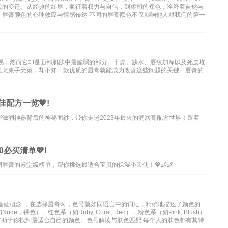
代的变迁。从经典的红唇，象征着权力与自信，到柔和的裸色，诠释着自然与
。唇膏颜色的心理效应与情感传达 不同的唇膏颜色不仅影响他人对我们的第一
忽视，然而它却是面部肌肤中最脆弱的部分。干燥、缺水、唇纹加深以及死皮堆
对此束手无策，却不知一款优质的唇膏就能成为改善这些问题的关键。唇膏的
配方一览💖!
滋润神器背后的神秘面纱，带你走进2023年最火的润唇膏配方世界！跟着
0必买清单💖!
膏的殿堂级榜单，帮你挑选最适合宝贝的保湿小天使！💖👶👶
基础概念 ，在选择唇膏时，色号就如同语言中的词汇，精确地描述了颜色的
色）、红色系（如Ruby, Coral, Red），粉色系（如Pink, Blush）
分类，有助于你找到最适合自己的颜色。色号解读与肤色匹配 每个人的肤色都有其特