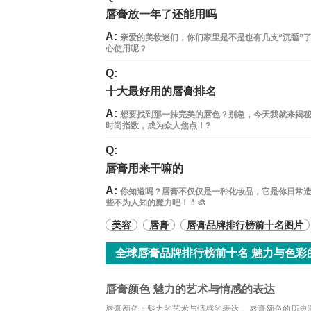
唇膏放一年了还能用吗
A:
亲爱的美妆迷们，你们家里是不是也有几支“沉睡”
心使用呢？
Q:
十大最好用的唇膏排名
A:
想要找到那一抹完美的唇色？别急，今天我就来揭
时尚指数，成为众人焦点！?
Q:
唇膏用来干嘛的
A:
你知道吗？唇膏不仅仅是一种化妆品，它是你日常
些不为人知的魔力吧！💄🎨
美容
唇膏
唇膏品牌排行榜前十名图片
全球唇膏品牌排行榜前十名 魅力与色彩
唇膏颜色 魅力的艺术与情感的表达
唇膏颜色：魅力的艺术与情感的表达， 唇膏颜色的历史