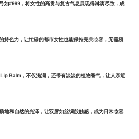
包装和经典色号如#999，将女性的高贵与复古气息展现得淋漓尽致，成
其超长持久的持色力，让忙碌的都市女性也能保持完
美妆
容，无需频
ted Lip Balm，不仅滋润，还带有淡淡的植物香气，让人亲近
loss，轻薄的质地和自然的光泽，让双唇如丝绸般触感，成为日常妆容