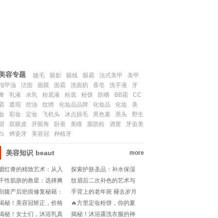
联系我们
SITEMAP
美容专题
睫毛
眼影
眼线
眼霜
法式美甲
美甲
指甲油
洁面
面膜
面霜
洗面奶
香皂
洗手液
牙
膏
乳液
水乳
粉底液
粉底
粉饼
防晒
BB霜
CC
霜
遮瑕
控油
纹绣
化妆品品牌
化妆品
化妆
美
妆
彩妆
定妆
飞机头
冰点脱毛
黑色素
黑头
野生
眉
双眼皮
开眼角
卧蚕
美瞳
脂肪粒
酒窝
牙齿美
白
烤瓷牙
美容冠
种植牙
美容知识
beaut
more
腮红膏的精致艺术：从入
探索护肤圣品：补水保湿
门到精通
美白抗衰老品牌推荐
干性肌肤的救星：选择爽
纹眉后二次补色的艺术与
肤水还是柔肤水
时机
剖腹产后疤痕修复秘籍：
手背上的老年斑 褪去岁月
何时使用祛疤膏最见效？!
痕迹的可能与科学探索
揭秘！美容冠矫正，价格
🔥方里定妆粉饼，你的夏
大揭秘🔍💰
日控油救星？测评来袭!
揭秘！女士们，沐浴乳真
揭秘！沐浴露洗衣服的神