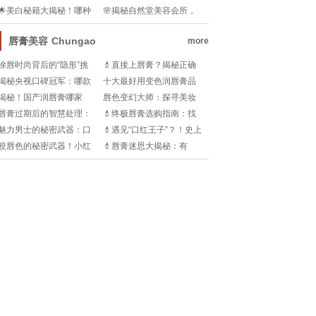
的能洗头吗？💦💧
奇功效，你get了吗？!
🌟美白秘籍大揭秘！哪种
🌸揭秘自然堂美容会所，
护肤品让你肌肤如雪？✨
肌肤保养的秘密花园🌺
唇膏美容
Chungao
more
涂唇时尚背后的“隐形”挑
💄直接上唇膏？揭秘正确
战：唇膏副作用揭秘
涂抹步骤让你美翻天!
揭秘央视口碑冠军：哪款
十大最好用变色润唇膏品
唇膏安全又迷人？!
牌：魅力与滋润的双重享
揭秘！国产润唇膏哪家
唇色变幻大师：探寻美妆
受
强？健康与美丽并存的秘
界变色唇膏的top榜单!
唇膏过期后的智慧处理：
💄终极唇膏选购指南：找
密武器!
呵护双唇与环保并重
到你的完美一抹!
魅力男士的秘密武器：口
💄遇见“口红王子”？！史上
碑爆棚的唇膏大揭秘!
最迷你的唇膏世界大揭秘
咬唇色的秘密武器！小红
💄唇膏迷思大揭秘：有
💖
书唇膏大揭秘
毒？亲吻前必读!