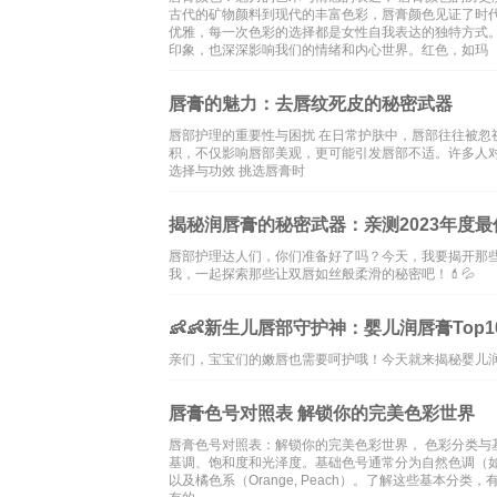
古代的矿物颜料到现代的丰富色彩，唇膏颜色见证了时
优雅，每一次色彩的选择都是女性自我表达的独特方式
印象，也深深影响我们的情绪和内心世界。红色，如玛
唇膏的魅力：去唇纹死皮的秘密武器
唇部护理的重要性与困扰 在日常护肤中，唇部往往被
积，不仅影响唇部美观，更可能引发唇部不适。许多人
选择与功效 挑选唇膏时
揭秘润唇膏的秘密武器：亲测2023年度最佳
唇部护理达人们，你们准备好了吗？今天，我要揭开那些
我，一起探索那些让双唇如丝般柔滑的秘密吧！💄💦
👶👶新生儿唇部守护神：婴儿润唇膏Top1
亲们，宝宝们的嫩唇也需要呵护哦！今天就来揭秘婴儿润唇
唇膏色号对照表 解锁你的完美色彩世界
唇膏色号对照表：解锁你的完美色彩世界， 色彩分类与
基调、饱和度和光泽度。基础色号通常分为自然色调（如Nude，裸
以及橘色系（Orange, Peach）。了解这些基本