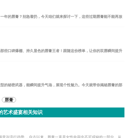
了一年的唇膏？别急着扔，今天咱们就来探讨一下，这些过期唇膏能不能再放
秘那些口碑爆棚、持久显色的唇膏王者！跟随这份榜单，让你的双唇瞬间提升
造型的秘密武器，能瞬间提升气场，展现个性魅力。今天就带你揭秘唇膏的那
唇膏
的艺术盛宴相关知识
演变与流行趋势 ，自古以来，唇膏一直是女性妆容中不可或缺的一部分。从