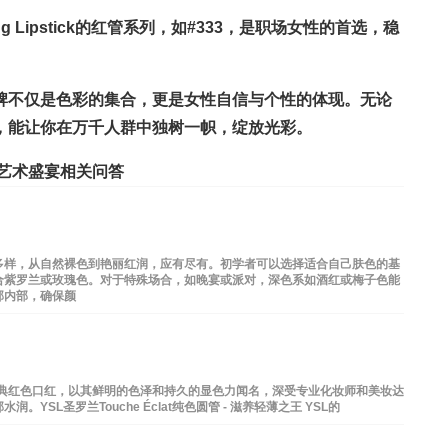
Sculpting Lipstick的红管系列，如#333，是职场女性的首选，稳
牌不仅是色彩的集合，更是女性自信与个性的体现。无论
，能让你在万千人群中独树一帜，绽放光彩。
艺术盛宴相关问答
多样，从自然裸色到艳丽红润，应有尽有。初学者可以选择适合自己肤色的基
合紫罗兰或玫瑰色。对于特殊场合，如晚宴或派对，深色系如酒红或梅子色能
部内部，确保颜
MAC的经典红色口红，以其鲜明的色泽和持久的显色力闻名，深受专业化妆师和美妆达
SL圣罗兰Touche Éclat纯色圆管 - 滋养轻薄之王 YSL的