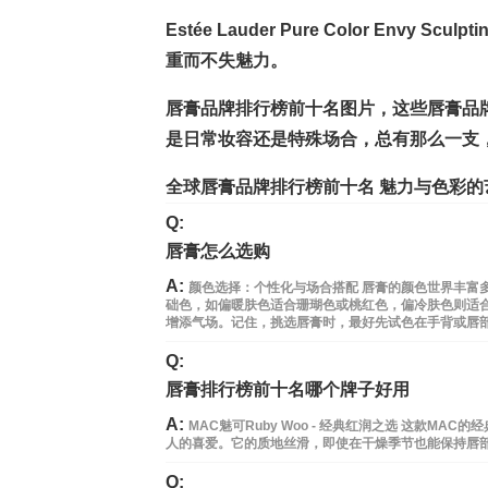
Estée Lauder Pure Color Envy 
重而不失魅力。
唇膏品牌排行榜前十名图片，这些唇膏品
是日常妆容还是特殊场合，总有那么一支
全球唇膏品牌排行榜前十名 魅力与色彩的
Q:
唇膏怎么选购
A:
颜色选择：个性化与场合搭配 唇膏的颜色世界丰富
础色，如偏暖肤色适合珊瑚色或桃红色，偏冷肤色则适
增添气场。记住，挑选唇膏时，最好先试色在手背或唇
Q:
唇膏排行榜前十名哪个牌子好用
A:
MAC魅可Ruby Woo - 经典红润之选 这款
人的喜爱。它的质地丝滑，即使在干燥季节也能保持唇部水润。Y
Q: