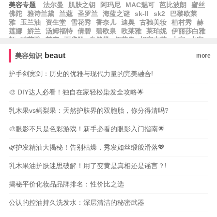
美容专题
法尔曼
肌肤之钥
阿玛尼
MAC魅可
芭比波朗
蜜丝
佛陀
雅诗兰黛
兰蔻
圣罗兰
海蓝之谜
sk-II
sk2
巴黎欧莱
雅
玉兰油
资生堂
雪花秀
香奈儿
迪奥
古驰美妆
植村秀
赫
莲娜
娇兰
汤姆福特
倩碧
碧欧泉
欧莱雅
莱珀妮
伊丽莎白雅
顿
珀莱雅
韩束
百雀羚
自然堂
佰草集
相宜本草
大宝
水密
码
郁美净
隆力奇
卡姿兰
纽西之谜
方里
兰芝
爱茉莉
尔木
beaut
美容知识
more
萄
无人区玫瑰
观夏
护手剑宽剑：历史的优雅与现代力量的完美融合!
🎨 DIY达人必看！独自在家轻松染发全攻略🌟
乳木果vs鳄梨果：天然护肤界的双胞胎，你分得清吗?
🎨眼影不只是色彩游戏！新手必看的眼影入门指南🌟
🌿护发精油大揭秘！告别枯燥，秀发如丝缎般滑落💖
乳木果油护肤迷思破解！用了变黄是真相还是谣言？!
揭秘平价化妆品品牌排名：性价比之选
公认的控油持久洗发水：深层清洁的秘密武器