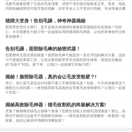
毛刷可能被积累了过多的毛发堵塞，清理干净后或许能恢复正常。再者，电机
内部机械故障也可能导致此现象，但非专业人士不宜自行拆解。专业维修步骤
猪蹄大变身！告别毛躁，神奇神器揭秘
厨房里的烹饪大师们，是不是每次炖猪蹄时都被那层顽固的毛发烦恼？别担
心，今天我要给大家介绍一款超级实用的猪蹄除毛神器，让你的美食制作过程
更加顺滑！
告别毛躁，面部除毛棒的秘密武器！
想要拥有无瑕光滑的脸庞？面部除毛棒可能是你一直在寻找的解决方案。这款
小巧便捷的美容工具，让你在家就能享受专业级的脱毛体验，彻底告别尴尬
的“毛孩子”时刻。接下来，让我们一起探索它的魅力吧！
揭秘！脸部除毛器，真的会让毛发变粗硬？!
亲们，你们是不是也在纠结要不要入手脸部除毛器？别急，今天就来解答这个
困扰已久的问题——使用脸部除毛器真的会导致毛发变粗硬吗？让我们一起探
个究竟！
揭秘高效除毛神器：猫毛收割机的终极解决方案!
厌倦了被猫咪的绒毛占领每个角落？想要告别恼人的猫毛清理难题？那么，你
绝对不能错过这篇关于高效除毛神器——猫毛收割机的深度解析！跟着我一起
探索，如何让家居环境瞬间清爽如初！