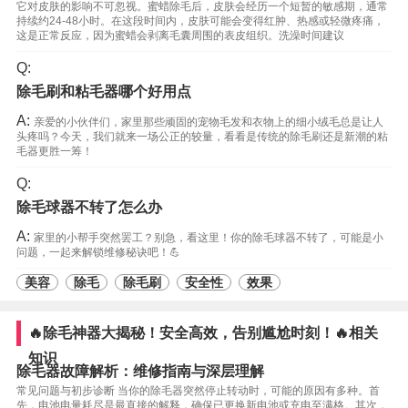
它对皮肤的影响不可忽视。蜜蜡除毛后，皮肤会经历一个短暂的敏感期，通常
持续约24-48小时。在这段时间内，皮肤可能会变得红肿、热感或轻微疼痛，
这是正常反应，因为蜜蜡会剥离毛囊周围的表皮组织。洗澡时间建议
Q:
除毛刷和粘毛器哪个好用点
A:
亲爱的小伙伴们，家里那些顽固的宠物毛发和衣物上的细小绒毛总是让人
头疼吗？今天，我们就来一场公正的较量，看看是传统的除毛刷还是新潮的粘
毛器更胜一筹！
Q:
除毛球器不转了怎么办
A:
家里的小帮手突然罢工？别急，看这里！你的除毛球器不转了，可能是小
问题，一起来解锁维修秘诀吧！💪
美容
除毛
除毛刷
安全性
效果
🔥除毛神器大揭秘！安全高效，告别尴尬时刻！🔥相关
知识
除毛器故障解析：维修指南与深层理解
常见问题与初步诊断 当你的除毛器突然停止转动时，可能的原因有多种。首
先，电池电量耗尽是最直接的解释，确保已更换新电池或充电至满格。其次，