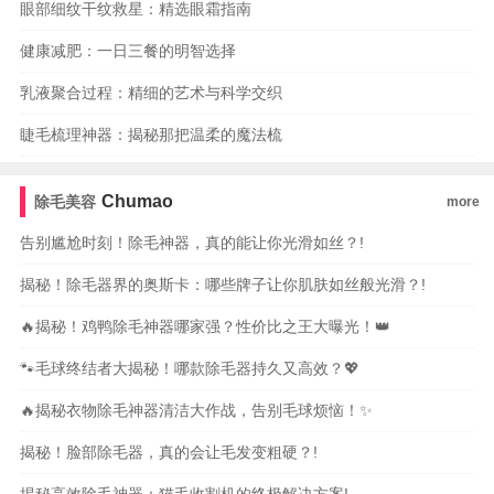
眼部细纹干纹救星：精选眼霜指南
健康减肥：一日三餐的明智选择
乳液聚合过程：精细的艺术与科学交织
睫毛梳理神器：揭秘那把温柔的魔法梳
Chumao
除毛美容
more
告别尴尬时刻！除毛神器，真的能让你光滑如丝？!
揭秘！除毛器界的奥斯卡：哪些牌子让你肌肤如丝般光滑？!
🔥揭秘！鸡鸭除毛神器哪家强？性价比之王大曝光！👑
🐾毛球终结者大揭秘！哪款除毛器持久又高效？💖
🔥揭秘衣物除毛神器清洁大作战，告别毛球烦恼！✨
揭秘！脸部除毛器，真的会让毛发变粗硬？!