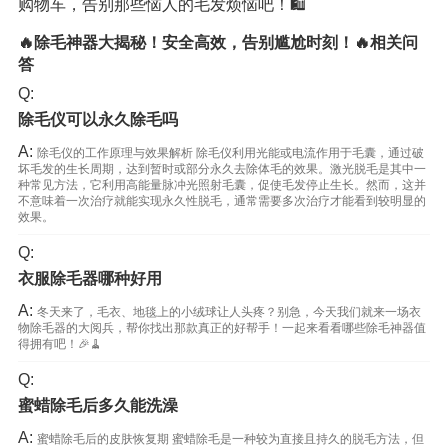
购物车，告别那些恼人的毛发烦恼吧！🛍️
🔥除毛神器大揭秘！安全高效，告别尴尬时刻！🔥相关问
答
Q:
除毛仪可以永久除毛吗
A:
除毛仪的工作原理与效果解析 除毛仪利用光能或电流作用于毛囊，通过破
坏毛发的生长周期，达到暂时或部分永久去除体毛的效果。激光脱毛是其中一
种常见方法，它利用高能量脉冲光照射毛囊，促使毛发停止生长。然而，这并
不意味着一次治疗就能实现永久性脱毛，通常需要多次治疗才能看到较明显的
效果。
Q:
衣服除毛器哪种好用
A:
冬天来了，毛衣、地毯上的小绒球让人头疼？别急，今天我们就来一场衣
物除毛器的大阅兵，帮你找出那款真正的好帮手！一起来看看哪些除毛神器值
得拥有吧！🎉🧹
Q:
蜜蜡除毛后多久能洗澡
A:
蜜蜡除毛后的皮肤恢复期 蜜蜡除毛是一种较为直接且持久的脱毛方法，但