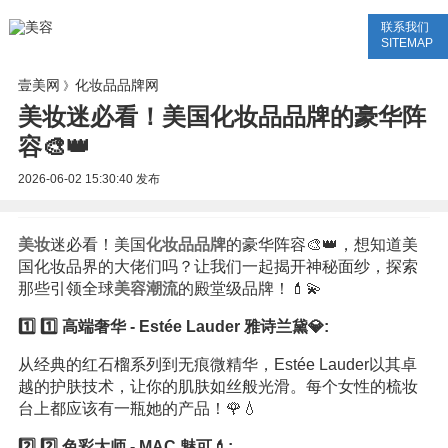
联系我们
美容网
美容大全
美容知识
SITEMAP
壹美网
化妆品品牌网
》
美妆迷必看！美国化妆品品牌的豪华阵
容🎨👑
2026-06-02 15:30:40
发布
美妆
迷必看！美国
化妆品
品牌
的豪华阵容🎨👑，想知道美
国化妆品界的大佬们吗？让我们一起揭开神秘面纱，探索
那些引领全球
美容
潮流
的殿堂级品牌！💄💫
1️⃣ 1️⃣ 高端奢华 - Estée Lauder 雅诗兰黛💎:
从经典的红石榴系列到无痕微精华，Estée Lauder以其卓
越的护肤技术，让你的肌肤如丝般光滑。每个女性的梳妆
台上都应该有一瓶她的产品！🌹💧
2️⃣ 2️⃣ 色彩大师 - MAC 魅可💄: