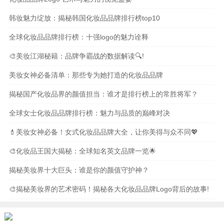
韩妆魅力绽放：揭秘韩国化妆品品牌排行榜top10
全球化妆品品牌排行榜：十强logo的魅力诠释
🎨美妆江湖秘籍：品牌争霸战的数据解读🔍!
美妆女神必备清单：那些专为她打造的化妆品品牌
揭秘国产化妆品界的颜值担当：谁才是排行榜上的常胜将军？
全球女士化妆品品牌排行榜：魅力与品质的巅峰对决
💄美妆女神必备！女式化妆品品牌大全，让你美得与众不同💖
🎨化妆品王国大揭秘：全球知名英文品牌一览🌟
揭秘美妆界十大巨头：谁是你的颜值守护神？
🎨揭秘美妆界的艺术密码！揭秘各大化妆品品牌Logo背后的故事!
本站内容和图片均来自互联网,仅供读者参考,请勿转载与分享，如有