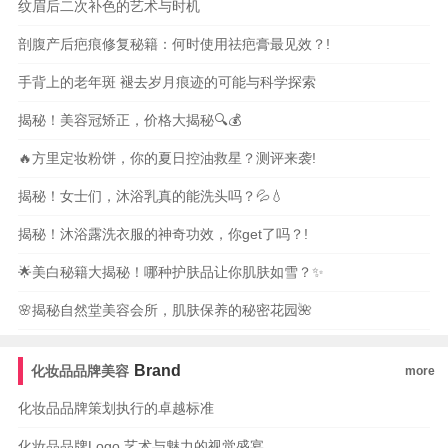
纹眉后二次补色的艺术与时机
剖腹产后疤痕修复秘籍：何时使用祛疤膏最见效？!
手背上的老年斑 褪去岁月痕迹的可能与科学探索
揭秘！美容冠矫正，价格大揭秘🔍💰
🔥方里定妆粉饼，你的夏日控油救星？测评来袭!
揭秘！女士们，沐浴乳真的能洗头吗？💦💧
揭秘！沐浴露洗衣服的神奇功效，你get了吗？!
🌟美白秘籍大揭秘！哪种护肤品让你肌肤如雪？✨
🌸揭秘自然堂美容会所，肌肤保养的秘密花园🌺
Brand
化妆品品牌美容
more
化妆品品牌策划执行的卓越标准
化妆品品牌Logo 艺术与魅力的视觉盛宴