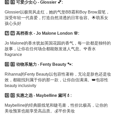
6️⃣ 6️⃣ 可爱少女心 - Glossier 💕:
Glossier以极简风走红，她的气垫BB霜和Boy Brow眉笔，
深受年轻一代喜爱，打造自然清透的日常妆容。🌟萌系女
孩心头好
7️⃣ 7️⃣ 高档香水 - Jo Malone London 🌸:
Jo Malone的香水犹如英国花园的香气，每一款都是独特的
故事，让你在任何场合都能散发迷人气息。🌹香水
fragrance
8️⃣ 8️⃣ 动物系魅力 - Fenty Beauty 🐾:
Rihanna的Fenty Beauty以包容性著称，无论是肤色还是妆
效，都能找到属于你的那一款，让你自信满满。👑包容性
beauty inclusivity
9️⃣ 9️⃣ 实惠之选 - Maybelline 黛珂💄:
Maybelline的经典眼线笔和睫毛膏，性价比极高，让你的
美妆预算也能享受高品质。💰平价美妆