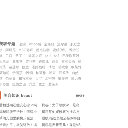
联系我们
SITEMAP
美容专题
雅漾
whoo后
宝格丽
法尔曼
肌肤之
钥
阿玛尼
MAC魅可
芭比波朗
蜜丝佛陀
雅诗兰
黛
兰蔻
圣罗兰
海蓝之谜
sk-II
sk2
巴黎欧莱雅
玉兰油
资生堂
雪花秀
香奈儿
迪奥
古驰美妆
植
村秀
赫莲娜
娇兰
汤姆福特
倩碧
碧欧泉
欧莱雅
莱珀妮
伊丽莎白雅顿
珀莱雅
韩束
百雀羚
自然
堂
佰草集
相宜本草
大宝
水密码
郁美净
隆力奇
卡姿兰
纽西之谜
方里
兰芝
爱茉莉
美容知识
beaut
more
唇釉过期还能安心涂？揭
揭秘：女子颈纹深，是命
秘唇釉保质期的秘密💄!
运的纹理还是岁月的印
揭秘肌肤守护神！倩碧小
揭秘莱伯妮粉底的神话与
记？
黄油，你的护肤秘密武器
真相：美妆界的新宠儿💄
🌈幼儿园里的快乐魔法：
眼线 描绘美丽还是保持自
💧💖
🔍
果冻胶艺术创作!
然？
皓齿如玉，微笑绽放！揭
揭秘皂界新宠儿：香皂VS