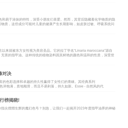
颜色和易于涂抹的特性，深受小朋友们喜爱。然而，其背后隐藏着化学物质的隐
害物质，这些成分可能对儿童的健康产生长期影响，如皮肤过敏、呼吸系统问
被东方女性视为美容圣品。它的拉丁学名“Linaria maroccana”源自
、无害的指甲油。这种传统的植物染料因其鲜艳的颜色和温和的性质，深受世
峰对决
以其丰富的色彩选择和卓越的持久性赢得了女性们的青睐。其经典系列
”深受追捧，不仅色泽饱满，质地顺滑，而且不易剥落，持久如新。Essie - 自然风的代
排行榜揭晓!
指尖熠熠生辉的魔幻色号？别急，让我们一起揭开2023年度指甲油界的神秘