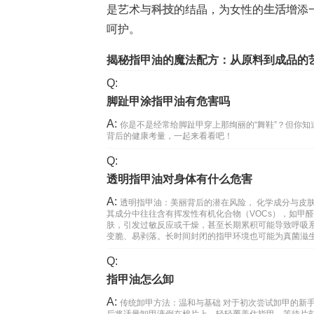
是艺术与
科技
的结晶，为女性的
生活
增添
呵护。
揭秘指甲油的魔法配方：从原料到成品的
Q:
脚趾甲涂指甲油有危害吗
A:
你是不是经常给脚趾甲穿上那绚丽的“舞鞋”？但你
背后的健康考量，一起来看看吧！
Q:
透明指甲油对身体有什么危害
A:
透明指甲油：美丽背后的潜在风险， 化学成分与皮
其成分中往往含有挥发性有机化合物（VOCs），如甲
肤，引发过敏反应或干燥，甚至长期累积可能导致呼吸
变脆、易剥落。长时间封闭的指甲环境也可能为真菌滋
Q:
指甲油怎么卸
A:
传统卸甲方法：温和与基础 对于初次尝试卸甲的新