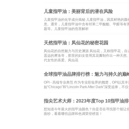
儿童指甲油：美丽背后的潜在风险
儿童指甲油的化学成分揭秘 儿童指甲油，因其鲜艳的
患。通常，儿童指甲油中含有邻苯二甲酸酯、甲醛等有
题等。儿童指甲油的危害解析
天然指甲油：凤仙花的秘密花园
凤仙花的自然魅力与历史渊源 凤仙花，又称指甲花，自古以来就
遥远的摩洛哥，那里的妇女曾用其花瓣制作出一种天然
代女性的喜爱。凤仙花
全球指甲油品牌排行榜：魅力与持久的巅
OPI - 高端专业典范 作为专业彩妆界的翘楚，OPI
如“Chicago”和“Lincoln Park After Dark
指尖艺术大师：2023年度Top 10指甲油
想知道今年最火的指甲油颜色？你是否在寻找那个能让你
面纱，看看哪些品牌和色调荣登榜首！