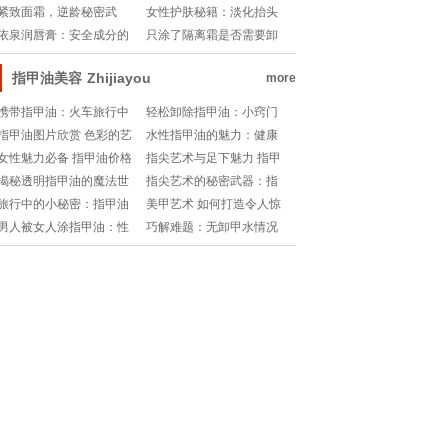
秘2023牙齿美白技术大揭
肥皂甘油，谁才是你肌肤
紧致面霜，逆龄秘密武
女性护肤秘籍：淡化抬头
秘🌟
的真爱?
器！你的肌肤守护神！
纹的艺术
依泉润唇膏：安全成分的
只涂了隔离霜是否需要卸
魅力探索
妆：浅析日常护肤小误区
指甲油美容
Zhijiayou
more
携带指甲油：火车旅行中
轻松卸除指甲油：小窍门
的美妆小贴士
带你告别繁琐
指甲油图片欣赏 色彩的艺
水性指甲油的魅力：健康
术与女性魅力
与时尚的双重享受
女性魅力必备 指甲油价格
指尖艺术与足下魅力 指甲
一览表
油的脚部新风尚
揭秘透明指甲油的魔法世
指尖艺术的秘密武器：指
界：不止于美甲的艺术!
甲油十大品牌探秘之旅!
旅行中的小秘密：指甲油
美甲艺术 如何打造令人惊
分开装过安检解析
艳的指甲油效果
男人被女人涂指甲油：性
巧解难题：无卸甲水情况
别角色的微妙转变与新时
下如何去除衣物上的指甲
尚探索
油