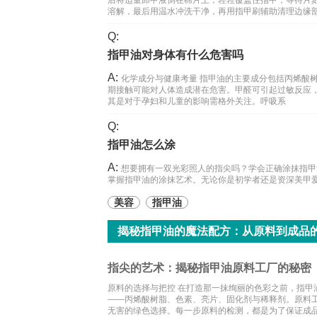
后将适量卸甲液倒在棉片上，轻轻覆盖住指甲，等待片
溶解，最后用温水冲洗干净，再用指甲刷辅助清理边缘
Q:
指甲油对身体有什么危害吗
A:
化学成分与健康考量 指甲油的主要成分包括丙烯酸
期接触可能对人体造成潜在危害。甲醛可引起过敏反应
其是对于孕妇和儿童的影响需格外关注。呼吸系
Q:
指甲油怎么涂
A:
想要拥有一双光彩照人的指尖吗？学会正确涂抹指甲
掌握指甲油的涂抹艺术。无论你是初学者还是资深美甲
美容
指甲油
揭秘指甲油的魔法配方：从原料到成品
指尖的艺术：揭秘指甲油原料工厂的秘密
原料的选择与把控 在打造那一抹绚丽的色彩之前，指
——丙烯酸树脂、色素、亮片、固化剂与稀释剂。原料
无害的绿色选择。每一步原料的检测，都是为了保证成