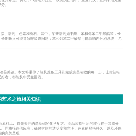
刻让其渗透。切记，不要用力拉扯，以免损伤指甲。重复几次，直到甲油完全
部分。
树脂、溶剂、色素和香料。其中，某些溶剂如甲醛、苯和邻苯二甲酸酯等，长
，长期吸入可能导致呼吸道问题；苯和邻苯二甲酸酯可能影响内分泌系统，尤
油是关键。本文将带你了解从准备工具到完成完美妆效的每一步，让你轻松
爱好者，都能从中受益匪浅。
的艺术之旅相关知识
甲油原料工厂首先关注的是基础的化学配方。高品质指甲油的核心在于其成分
工厂严格筛选供应商，确保树脂的透明度和光泽，色素的鲜艳持久，以及环保
品的完美呈现