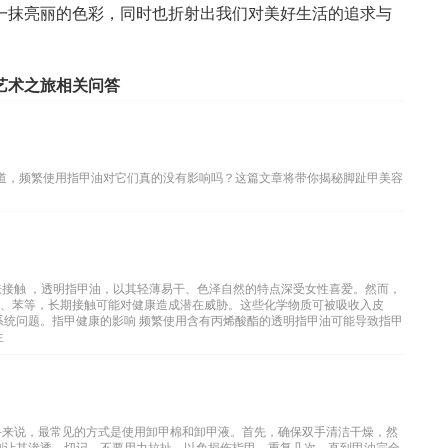
一抹亮丽的色彩，同时也折射出我们对美好生活的追求与
艺术之旅相关问答
知道，频繁使用指甲油对它们真的没有影响吗？这篇文章将带你揭秘脚趾甲美容
肤接触 ，透明指甲油，以其轻薄易干、色泽自然的特点深受女性喜爱。然而，
醛、苯等，长期接触可能对健康造成潜在威胁。这些化学物质可被吸收入皮
系统问题。指甲健康的影响 频繁使用含有丙烯酸酯的透明指甲油可能导致指甲
生
手来说，最常见的方式是使用卸甲棉和卸甲液。首先，确保双手清洁干燥，然