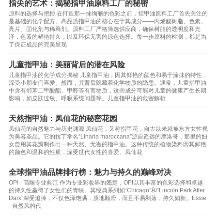
指尖的艺术：揭秘指甲油原料工厂的秘密
原料的选择与把控 在打造那一抹绚丽的色彩之前，指甲油原料工厂首先关注的
是基础的化学配方。高品质指甲油的核心在于其成分——丙烯酸树脂、色素、
亮片、固化剂与稀释剂。原料工厂严格筛选供应商，确保树脂的透明度和光
泽，色素的鲜艳持久，以及环保无害的绿色选择。每一步原料的检测，都是为
了保证成品的完美呈现
儿童指甲油：美丽背后的潜在风险
儿童指甲油的化学成分揭秘 儿童指甲油，因其鲜艳的颜色和易于涂抹的特性，
深受小朋友们喜爱。然而，其背后隐藏着化学物质的隐患。通常，儿童指甲油
中含有邻苯二甲酸酯、甲醛等有害物质，这些成分可能对儿童的健康产生长期
影响，如皮肤过敏、呼吸系统问题等。儿童指甲油的危害解析
天然指甲油：凤仙花的秘密花园
凤仙花的自然魅力与历史渊源 凤仙花，又称指甲花，自古以来就被东方女性视
为美容圣品。它的拉丁学名“Linaria maroccana”源自遥远的摩洛哥，那里的妇
女曾用其花瓣制作出一种天然、无害的指甲油。这种传统的植物染料因其鲜艳
的颜色和温和的性质，深受世代女性的喜爱。凤仙花
全球指甲油品牌排行榜：魅力与持久的巅峰对决
OPI - 高端专业典范 作为专业彩妆界的翘楚，OPI以其丰富的色彩选择和卓越
的持久性赢得了女性们的青睐。其经典系列如“Chicago”和“Lincoln Park After
Dark”深受追捧，不仅色泽饱满，质地顺滑，而且不易剥落，持久如新。Essie
- 自然风的代