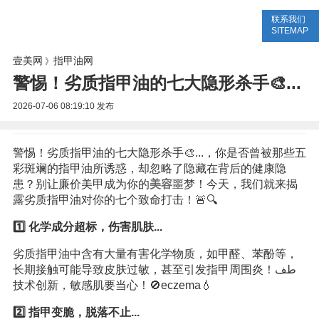
联系我们
美容网
美容大全
美容知识
SITEMAP
壹美网
指甲油网
》
警惕！劣质指甲油的七大隐形杀手🎨...
2026-07-06 08:19:10
发布
警惕！劣质指甲油的七大隐形杀手🎨...，你是否曾被那些五
彩斑斓的指甲油所诱惑，却忽略了隐藏在背后的健康隐
患？别让廉价美甲成为你的
美容
噩梦！今天，我们就来揭
露劣质指甲油对你的七个致命打击！🚨🔍
1️⃣ 化学成分超标，伤害肌肤...
劣质指甲油中含有大量有害化学物质，如甲醛、苯酚等，
长期接触可能导致皮肤过敏，甚至引发指甲周围炎！طف
技术创新，敏感肌要当心！🚫eczema💧
2️⃣ 指甲变脆，脱落不止...