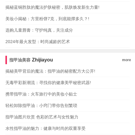
揭秘蓝铜胜肽的魔法护肤秘密，肌肤焕发新生力量!
美妆小揭秘：方里粉饼7克，到底能撑多久？!
选购儿童唇膏：守护纯真，关注成分
2024年最火发型：时尚减龄的艺术
Zhijiayou
指甲油美容
more
揭秘美甲背后的魔法：指甲油的秘密配方大公开!
无毒甲彩新潮流：寻找你的健康美甲秘密武器!
携带指甲油：火车旅行中的美妆小贴士
轻松卸除指甲油：小窍门带你告别繁琐
指甲油图片欣赏 色彩的艺术与女性魅力
水性指甲油的魅力：健康与时尚的双重享受