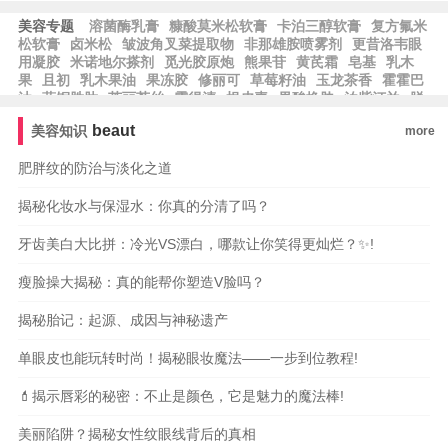
美容专题
溶菌酶乳膏
糠酸莫米松软膏
卡泊三醇软膏
复方氟米
松软膏
卤米松
皱波角叉菜提取物
非那雄胺喷雾剂
更昔洛韦眼
用凝胶
米诺地尔搽剂
觅光胶原炮
熊果苷
黄芪霜
皂基
乳木
果
且初
乳木果油
果冻胶
修丽可
草莓籽油
玉龙茶香
霍霍巴
油
蓝铜胜肽
芙丽芳丝
露得清
根皮素
果酸换肤
泊紫汀兰
脱
羧肌肽
比亚芬
阿甘油
阿芙精油
雅萌
纪梵希
希思黎
科颜
beaut
美容知识
more
氏
雅漾
whoo后
宝格丽
法尔曼
肌肤之钥
阿玛尼
MAC魅
可
芭比波朗
蜜丝佛陀
雅诗兰黛
兰蔻
肥胖纹的防治与淡化之道
揭秘化妆水与保湿水：你真的分清了吗？
牙齿美白大比拼：冷光VS漂白，哪款让你笑得更灿烂？✨!
瘦脸操大揭秘：真的能帮你塑造V脸吗？
揭秘胎记：起源、成因与神秘遗产
单眼皮也能玩转时尚！揭秘眼妆魔法——一步到位教程!
💄揭示唇彩的秘密：不止是颜色，它是魅力的魔法棒!
美丽陷阱？揭秘女性纹眼线背后的真相