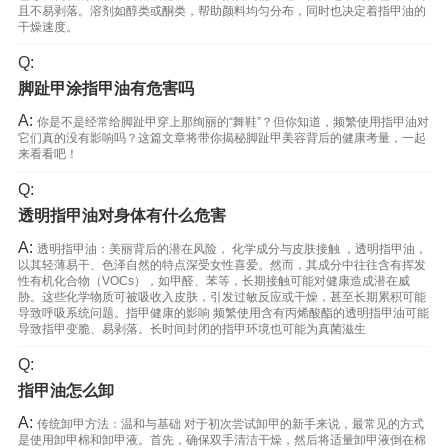
且不易剥落。溶剂如醇类或酮类，帮助颜料均匀分布，同时也决定着指甲油的
干燥速度。
Q:
脚趾甲涂指甲油有危害吗
A:
你是不是经常给脚趾甲穿上那绚丽的“舞鞋”？但你知道，频繁使用指甲油对
它们真的没有影响吗？这篇文章将带你揭秘脚趾甲美容背后的健康考量，一起
来看看吧！
Q:
透明指甲油对身体有什么危害
A:
透明指甲油：美丽背后的潜在风险， 化学成分与皮肤接触 ，透明指甲油，
以其轻薄易干、色泽自然的特点深受女性喜爱。然而，其成分中往往含有挥发
性有机化合物（VOCs），如甲醛、苯等，长期接触可能对健康造成潜在威
胁。这些化学物质可被吸收入皮肤，引发过敏反应或干燥，甚至长期累积可能
导致呼吸系统问题。指甲健康的影响 频繁使用含有丙烯酸酯的透明指甲油可能
导致指甲变脆、易剥落。长时间封闭的指甲环境也可能为真菌滋生
Q:
指甲油怎么卸
A:
传统卸甲方法：温和与基础 对于初次尝试卸甲的新手来说，最常见的方式
是使用卸甲棉和卸甲液。首先，确保双手清洁干燥，然后将适量卸甲液倒在棉