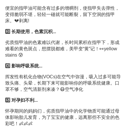
便宜的指甲油可能含有过多的增稠剂，使指甲失去弹性，
变得脆弱不堪，轻轻一碰就可能断裂，留下空洞的指甲
床。💔剥离!
3️⃣ 长期使用，色素沉积...
劣质指甲油的色素难以代谢，长时间累积在指甲下，形成
难看的黄色斑点，想摆脱都难，美甲变“黄”记！👀yellow
stains 😰
4️⃣ 影响呼吸系统...
挥发性有机化合物(VOCs)在空气中弥漫，吸入过多可能导
致头痛、头晕，长期下来可能影响你的呼吸系统健康。口
罩不够，空气清新剂来凑？😷空气净化
5️⃣ 对孕妇不利...
怀孕期间的妈妈们，劣质指甲油中的化学物质可能通过母
体影响胎儿发育，为了宝宝的健康，远离那些不安全的色
彩吧！👶👶👶