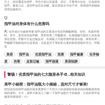
片上，轻轻覆盖住指甲，等待片刻让其渗透。切记，不要用力拉扯，以免损伤
指甲。重复几次，直到甲油完全溶解，最后用温水冲洗干净，再用指甲刷辅助
清理边缘部分。
Q:
指甲油对身体有什么危害吗
A:
化学成分与健康考量 指甲油的主要成分包括丙烯酸树脂、溶剂、色素和香
料。其中，某些溶剂如甲醛、苯和邻苯二甲酸酯等，长期接触可能对人体造成
潜在危害。甲醛可引起过敏反应，长期吸入可能导致呼吸道问题；苯和邻苯二
甲酸酯可能影响内分泌系统，尤其是对于孕妇和儿童的影响需格外关注。呼吸
系
美容
指甲油
劣质指甲油
危害
指甲健康
化学物
质
伤害
皮肤过敏
指甲脱落
美容陷阱
警惕！劣质指甲油的七大隐形杀手🎨...相关知识
美甲小秘密：指甲油瓶大小揭秘，选对尺寸才够美!
想知道你的指甲油瓶到底多重要吗？不同大小的选择影响着涂抹的顺畅度和收
纳的便利。今天，就带大家深入了解一下指甲油瓶尺寸的秘密，让你的美甲收
藏变得更聪明！🎨✨