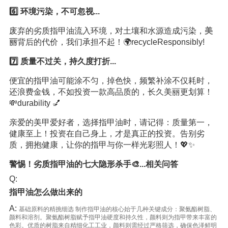
6️⃣ 环境污染，不可忽视...
废弃的劣质指甲油流入环境，对土壤和水源造成污染，
美
丽
背后的代价，我们承担不起！🌍recycleResponsibly!
7️⃣ 质量不过关，持久度打折...
便宜的指甲油可能涂不匀，掉色快，频繁补涂不仅耗时，
还浪费金钱，不如投资一款高品质的，长久美丽更划算！
💸durability 💅
亲爱的美甲爱好者，选择指甲油时，请记得：质量第一，
健康至上！投资在自己身上，才是真正的投资。告别劣
质，拥抱健康，让你的指甲与你一样光彩照人！💖✨
警惕！劣质指甲油的七大隐形杀手🎨...相关问答
Q:
指甲油怎么做出来的
A:
基础原料的精挑细选 制作指甲油的核心始于几种关键成分：聚氨酯树脂、
颜料和溶剂。聚氨酯树脂赋予指甲油硬度和持久性，颜料则为指甲带来丰富的
色彩。优质的树脂来自精细化工工业，颜料则需经过严格筛选，确保色泽鲜明