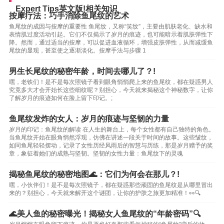
Expert Tips英文版!相关知识
按摩疗法：巧手消除鱼尾纹的艺术
鱼尾纹的成因与按摩的重要性 鱼尾纹，又称“笑纹”，主要由肌肤老化、缺水和
表情肌过度活动引起。它们不仅揭示了岁月的痕迹，也可能暗示着肌肤弹性下
降。然而，通过适当的按摩，可以促进血液循环，增强皮肤弹性，从而减缓鱼
尾纹的显现，甚至使之逐渐淡化。按摩手法与步骤 1
男生长尾纹的秘密年龄，时间去哪儿了？!
嘿，老铁们！是不是每次照镜子看到眼角悄悄爬上来的鱼尾纹，都在疑惑男人
究竟多大才会开始长这些细纹呢？别担心，今天就来揭秘这个神秘数字，让你
了解岁月的痕迹如何在脸上留下印记。;
鱼尾纹发炸的女人：岁月的痕迹与坚韧的力量
岁月的印记：鱼尾纹的解读 在人生的舞台上，每个女性都有自己独特的角色。
当鱼尾纹开始在眼角悄然浮现，仿佛在讲述一段关于时间的故事。这些皱纹，
如同鱼尾轻轻摆动，记录了女性历经风雨后的智慧与历练，那是岁月赠予的奖
章，象征着她们的成熟与坚韧。坚韧的女性力量：鱼尾纹下的灵魂
揭秘鱼尾纹的秘密地图🌊：它们为何会在那儿？!
嘿，小伙伴们！是不是每次照镜子，都在疑惑那些顽固的鱼尾纹是从哪里冒出
来的？别担心，今天就来解开这个谜团，让你的护肤之旅更加精准！👀🔍
🌊美人鱼的秘密曝光！揭秘女人鱼尾纹的“年龄密码”🔍