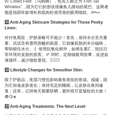
叫"Crows Feet"（乌鸦脚），也有人称之为"Fish Tail
Wrinkles"，因为它们的形状很像鱼儿摆动的尾巴。这两者
都是指因年龄增长和肌肉松弛导致的眼周细纹。🐟👀
2️⃣ Anti-Aging Skincare Strategies for Those Pesky
Lines:
对付鱼尾纹，护肤策略可不能少！首先，保持水分至关重
要。试试含有透明质酸的面霜，它就像肌肤的水分磁铁，
帮助锁住水分。💧 使用抗氧化精华，如维生素C，抵抗日
常环境对皮肤的损害。🌱 同时，定期做眼周按摩，促进血
液循环，减少细纹显现。💆‍♀️💆‍♂️
3️⃣ Lifestyle Changes for Smoother Skin:
除了护肤品，
生活
习惯也影响着鱼尾纹的形成。戒烟，因
为它加速皮肤老化；保持充足的睡眠，让皮肤在夜间修
复；还有，记得每天都要防晒，紫外线可是皱纹的大敌！
🚫😴☀️
4️⃣ Anti-Aging Treatments: The Next Level