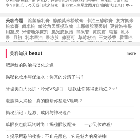
岁月悄悄在眼角留下痕迹，你是否也好奇那些看似神秘的“鱼尾纹”背后的故
事？别担心，今天我们就来解密，那些女人鱼尾纹图片背后的护肤真相！💖👀
美容专题
溶菌酶乳膏
糠酸莫米松软膏
卡泊三醇软膏
复方氟米
松软膏
卤米松
皱波角叉菜提取物
非那雄胺喷雾剂
更昔洛韦眼
用凝胶
米诺地尔搽剂
觅光胶原炮
熊果苷
黄芪霜
皂基
乳木
果
且初
乳木果油
果冻胶
修丽可
草莓籽油
玉龙茶香
霍霍巴
油
蓝铜胜肽
芙丽芳丝
露得清
根皮素
果酸换肤
泊紫汀兰
脱
羧肌肽
比亚芬
阿甘油
阿芙精油
雅萌
纪梵希
希思黎
科颜
beaut
美容知识
more
氏
雅漾
whoo后
宝格丽
法尔曼
肌肤之钥
阿玛尼
MAC魅
可
芭比波朗
蜜丝佛陀
雅诗兰黛
兰蔻
肥胖纹的防治与淡化之道
揭秘化妆水与保湿水：你真的分清了吗？
牙齿美白大比拼：冷光VS漂白，哪款让你笑得更灿烂？✨!
瘦脸操大揭秘：真的能帮你塑造V脸吗？
揭秘胎记：起源、成因与神秘遗产
单眼皮也能玩转时尚！揭秘眼妆魔法——一步到位教程!
💄揭示唇彩的秘密：不止是颜色，它是魅力的魔法棒!