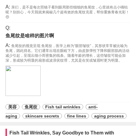
A:
亲们，是不是每次照镜子看到眼周那些细细的鱼尾纹，心里就有点小嘀咕
呢？别担心，今天我就来揭秘几个超有效的鱼尾纹克星，帮你重焕青春光彩！
😍
Q:
鱼尾纹是啥样的图片啊
A:
鱼尾纹的视觉呈现 鱼尾纹，医学上称为“眼部皱纹”，其形状常常被比喻为
鱼尾，因此得名。它们通常出现在眼睑下方，由皮肤弹性下降和眼部肌肉活动
减少引起，呈现出细小而密集的线条。随着年龄的增长，这些皱纹可能会加
深，形成较为明显的扇形或波浪状纹理，尤其是在笑或皱眉时更为明显。
美容
鱼尾纹
Fish tail wrinkles
anti-
aging
skincare secrets
fine lines
aging process
Fish Tail Wrinkles, Say Goodbye to Them with