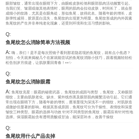
眼部皱纹，通常出现在眼睛下方，由眼睑皮肤松弛和眼部肌肉活动频繁引起。
当我们笑、皱眉或做其他表情时，眼周的肌肉会拉动皮肤，时间长了，就会形
成细小的纹路，尤其是在眼角处，形似鱼尾，故得此名。随着年龄的增长，皮
肤弹性减弱，胶原蛋白流失，鱼尾纹的出现更为明显。鱼尾纹形成的内外因素
鱼尾纹的产生并非单纯老化现象，还受到环境和生活习惯的影响。
Q:
鱼尾纹怎么消除简单方法视频
A:
嗨，亲们！是不是每次照镜子看到那若隐若现的鱼尾纹，就有点小焦虑？
别怕，今天就来揭秘几个在家就能尝试的鱼尾纹消除小技巧，跟着视频轻轻松
松告别岁月痕迹，让肌肤重回青春！👀✨
Q:
鱼尾纹怎么消除眼霜
A:
鱼尾纹克星：眼霜的秘密武器， 鱼尾纹的成因与类型 ，鱼尾纹，又称眼部
细纹，主要由肌肤老化、缺水、紫外线伤害及眼部肌肉频繁活动引起。它们通
常出现在眼睛下方，随着年龄的增长，逐渐显现为深浅不一的细纹，对肌肤造
成微妙但显著的影响。根据其形成原因，鱼尾纹可分为干燥性、表情纹和深度
皱纹三种类型。眼霜的选择与功效 针对不同类型的鱼尾纹，眼霜应有针对性地
选择。保湿眼霜如含有透明质酸或甘油，能深层补水，改善干燥纹
Q:
鱼尾纹用什么产品去掉