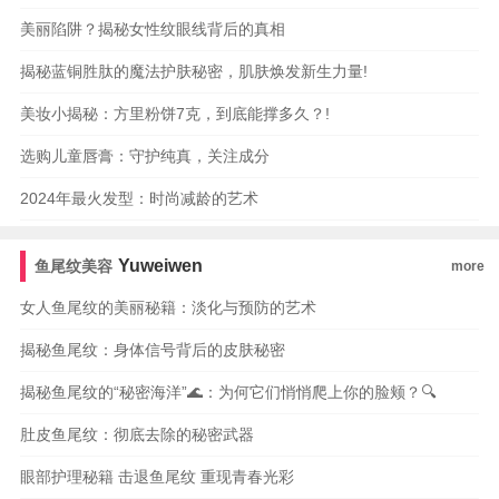
美丽陷阱？揭秘女性纹眼线背后的真相
揭秘蓝铜胜肽的魔法护肤秘密，肌肤焕发新生力量!
美妆小揭秘：方里粉饼7克，到底能撑多久？!
选购儿童唇膏：守护纯真，关注成分
2024年最火发型：时尚减龄的艺术
Yuweiwen
鱼尾纹美容
more
女人鱼尾纹的美丽秘籍：淡化与预防的艺术
揭秘鱼尾纹：身体信号背后的皮肤秘密
揭秘鱼尾纹的“秘密海洋”🌊：为何它们悄悄爬上你的脸颊？🔍
肚皮鱼尾纹：彻底去除的秘密武器
眼部护理秘籍 击退鱼尾纹 重现青春光彩