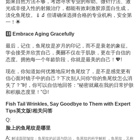
如果自然方法不够，考虑寻求专业的帮助。微针疗法、激
光或非侵入性的射频治疗，都能有效刺激胶原蛋白生成，
淡化鱼尾纹。💉🔬 但请确保选择合格的专业机构，安全第
一！🌟
5️⃣ Embrace Aging Gracefully
最后，记住，鱼尾纹是岁月的印记，而不是衰老的象征。
学会接受并欣赏自己，
美丽
不仅在于肌肤，更在于自信的
态度。拥抱每一个年龄阶段，你就是最美的自己！💖!
现在，你知道如何优雅地应对鱼尾纹了，是不是感觉更有
信心面对镜子中的自己？下次别人问你“你的鱼尾纹怎么消
失了？”时，你可以自信地回答：“秘密就藏在我的日常护肤
和积极态度里！”😉!
Fish Tail Wrinkles, Say Goodbye to Them with Expert
Tips英文版!相关问答
Q:
脸上的鱼尾纹是哪里
A:
解读面部皱纹：鱼尾纹的起源与防治， 鱼尾纹的科学解析 ，鱼尾纹，又称