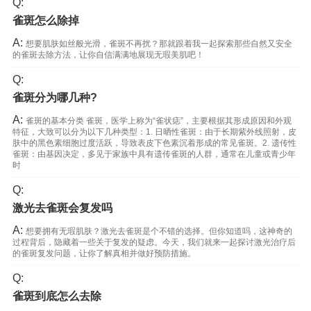
Q:
雀斑怎么除掉
A:
想要肌肤如丝般光滑，雀斑不再扰？那就跟着我一起探索那些自然又安全
的雀斑去除方法，让你自信满满地展现无瑕美肌吧！
Q:
雀斑分为哪几种?
A:
雀斑的基本分类 雀斑，医学上称为“雀状痣”，主要根据其形成原因和外观
特征，大致可以分为以下几种类型：1. 日晒性雀斑：由于长期紫外线照射，皮
肤中的黑色素细胞过度活跃，导致表皮下色素沉着形成的常见雀斑。2. 遗传性
雀斑：由基因决定，多见于家族中具有遗传雀斑的人群，通常在儿童或青少年
时
Q:
激光去雀斑会复发吗
A:
想要拥有无瑕肌肤？激光去雀斑是个不错的选择。但你知道吗，这神奇的
过程背后，隐藏着一些关于复发的疑虑。今天，我们就来一起探讨激光治疗后
的雀斑复发问题，让你了解真相并做好预防措施。
Q:
雀斑到底怎么去除