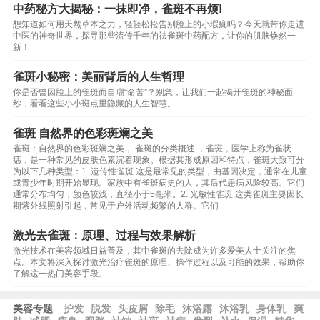
中药秘方大揭秘：一抹即净，雀斑不再烦!
想知道如何用天然草本之力，轻轻松松告别脸上的小瑕疵吗？今天就带你走进
中医的神奇世界，探寻那些流传千年的祛雀斑中药配方，让你的肌肤焕然一
新！
雀斑小秘密：美丽背后的人生哲理
你是否曾因脸上的雀斑而自嘲“命苦”？别急，让我们一起揭开雀斑的神秘面
纱，看看这些小小斑点里隐藏的人生智慧。
雀斑 自然界的色彩斑斓之美
雀斑：自然界的色彩斑斓之美， 雀斑的分类概述 ，雀斑，医学上称为雀状
痣，是一种常见的皮肤色素沉着现象。根据其形成原因和特点，雀斑大致可分
为以下几种类型：1. 遗传性雀斑 这是最常见的类型，由基因决定，通常在儿童
或青少年时期开始显现。家族中有雀斑病史的人，其后代患病风险较高。它们
通常分布均匀，颜色较浅，直径小于5毫米。2. 光敏性雀斑 这类雀斑主要因长
期紫外线照射引起，常见于户外活动频繁的人群。它们
激光去雀斑：原理、过程与效果解析
激光技术在美容领域日益普及，其中雀斑的去除成为许多爱美人士关注的焦
点。本文将深入探讨激光治疗雀斑的原理、操作过程以及可能的效果，帮助你
了解这一热门美容手段。
美容专题
护发
脱发
头皮屑
除毛
沐浴露
沐浴乳
身体乳
爽