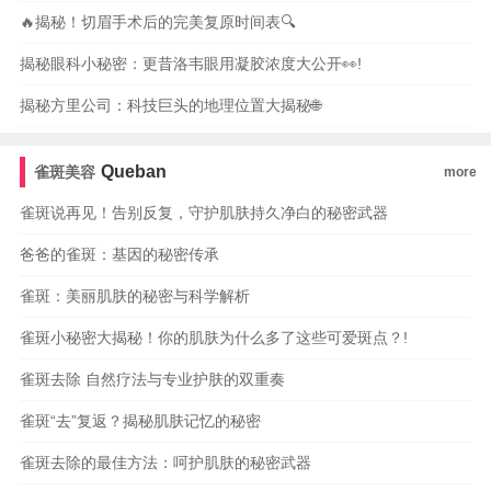
🔥揭秘！切眉手术后的完美复原时间表🔍
揭秘眼科小秘密：更昔洛韦眼用凝胶浓度大公开👀!
揭秘方里公司：科技巨头的地理位置大揭秘🌐
Queban
雀斑美容
more
雀斑说再见！告别反复，守护肌肤持久净白的秘密武器
爸爸的雀斑：基因的秘密传承
雀斑：美丽肌肤的秘密与科学解析
雀斑小秘密大揭秘！你的肌肤为什么多了这些可爱斑点？!
雀斑去除 自然疗法与专业护肤的双重奏
雀斑“去”复返？揭秘肌肤记忆的秘密
雀斑去除的最佳方法：呵护肌肤的秘密武器