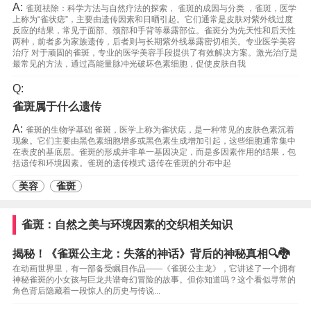
A:
雀斑祛除：科学方法与自然疗法的探索， 雀斑的成因与分类 ，雀斑，医学
上称为“雀状痣”，主要由遗传因素和日晒引起。它们通常是皮肤对紫外线过度
反应的结果，常见于面部、颈部和手背等暴露部位。雀斑分为先天性和后天性
两种，前者多为家族遗传，后者则与长期紫外线暴露密切相关。专业医学美容
治疗 对于顽固的雀斑，专业的医学美容手段提供了有效解决方案。激光治疗是
最常见的方法，通过高能量脉冲光破坏色素细胞，促使皮肤自我
Q:
雀斑属于什么遗传
A:
雀斑的生物学基础 雀斑，医学上称为雀状痣，是一种常见的皮肤色素沉着
现象。它们主要由黑色素细胞增多或黑色素生成增加引起，这些细胞通常集中
在表皮的基底层。雀斑的形成并非单一基因决定，而是多因素作用的结果，包
括遗传和环境因素。雀斑的遗传模式 遗传在雀斑的分布中起
美容
雀斑
雀斑：自然之美与环境因素的交织相关知识
揭秘！《雀斑公主龙：失落的神话》背后的神秘真相🔍🐉
在动画世界里，有一部备受瞩目作品——《雀斑公主龙》，它讲述了一个拥有
神秘雀斑的小女孩与巨龙共谱奇幻冒险的故事。但你知道吗？这个看似寻常的
角色背后隐藏着一段惊人的历史与传说...