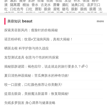
肤
减肥
瘦身
肥胖
祛皱
祛斑
祛痘
发型
补水
保湿
精华
液
隔离霜
精油
香水
古龙水
唇膏
腮红
迪奥口红
圣罗兰口
红
口红色号
口红
唇彩
眼袋
眉笔
睫毛
眼影
眼线
眼霜
法
式美甲
美甲
指甲油
洁面
面膜
面霜
洗面奶
香皂
洗手液
牙
膏
乳液
beaut
美容知识
more
探索美容新风尚：瘦脸针的价格揭秘
谣言粉碎机：纹眉≠艾滋病风险，真相大揭秘！
晒斑去根 科学护肤与持久战役
发型测试道具 创意与个性的时尚探索
揭秘肌肤谜团：褐色痘印，说走就走的旅行要多久？🌈💨
夏日清热神器揭秘：苦瓜爽肤水的神奇功效!
咬一口甜蜜，口红颜色推荐让你美翻天!
提眉去眼袋，美丽魔法新篇章：恢复期揭秘!
失眠多梦脱发 身心调养与健康攻略