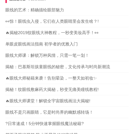
眼线的艺术：精确描绘眼部魅力
👀惊！眼线虫入侵，它们在人类眼睛里会发生啥？!
🔥揭秘2019纹眼线大神教程，一秒变美妆高手！👀
单眼皮眼线画法指南 初学者的优雅入门
眼线大师课：解锁万种风情，只需一笔一划！
揭秘：巴基斯坦孩童眼线的秘密，文化传承与时尚新潮流
🔥眼线大师秘籍来袭！告别晕染，一整天如初妆✨
揭秘！纹眼线敷麻药大揭秘，秒变无痛美瞳线教程!
🔥眼线大师课堂！解锁全宇宙眼线画法大揭秘!
眼线不是只画眼睛，它是时尚界的幽默感转场！
?日常速成！5分钟快速掌握眼线魔法秘籍?