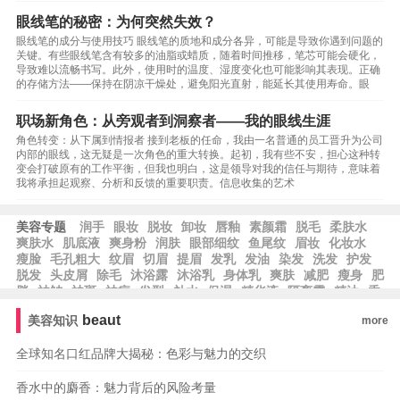
眼线笔的秘密：为何突然失效？
眼线笔的成分与使用技巧 眼线笔的质地和成分各异，可能是导致你遇到问题的
关键。有些眼线笔含有较多的油脂或蜡质，随着时间推移，笔芯可能会硬化，
导致难以流畅书写。此外，使用时的温度、湿度变化也可能影响其表现。正确
的存储方法——保持在阴凉干燥处，避免阳光直射，能延长其使用寿命。眼
职场新角色：从旁观者到洞察者——我的眼线生涯
角色转变：从下属到情报者 接到老板的任命，我由一名普通的员工晋升为公司
内部的眼线，这无疑是一次角色的重大转换。起初，我有些不安，担心这种转
变会打破原有的工作平衡，但我也明白，这是领导对我的信任与期待，意味着
我将承担起观察、分析和反馈的重要职责。信息收集的艺术
美容专题
润手
眼妆
脱妆
卸妆
唇釉
素颜霜
脱毛
柔肤水
爽肤水
肌底液
爽身粉
润肤
眼部细纹
鱼尾纹
眉妆
化妆水
瘦脸
毛孔粗大
纹眉
切眉
提眉
发乳
发油
染发
洗发
护发
脱发
头皮屑
除毛
沐浴露
沐浴乳
身体乳
爽肤
减肥
瘦身
肥
胖
祛皱
祛斑
祛痘
发型
补水
保湿
精华液
隔离霜
精油
香
水
beaut
美容知识
more
全球知名口红品牌大揭秘：色彩与魅力的交织
香水中的麝香：魅力背后的风险考量