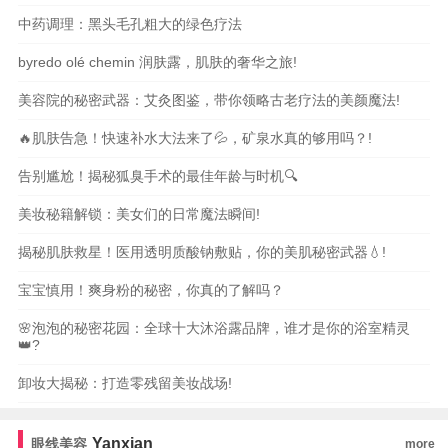
中药调理：黑头毛孔粗大的绿色疗法
byredo olé chemin 润肤露，肌肤的奢华之旅!
美容院的秘密武器：艾灸图鉴，带你领略古老疗法的美颜魔法!
🔥肌肤告急！快速补水大法来了💦，矿泉水真的够用吗？!
告别尴尬！揭秘狐臭手术的最佳年龄与时机🔍
美妆秘籍解锁：美女们的日常魔法瞬间!
揭秘肌肤救星！医用透明质酸钠敷贴，你的美肌秘密武器💧!
宝宝慎用！爽身粉的秘密，你真的了解吗？
🌸泡泡的秘密花园：全球十大沐浴露品牌，谁才是你的浴室精灵
👑?
卸妆大揭秘：打造零残留美妆战场!
Yanxian
眼线美容
more