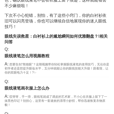
色，确认眼线液笔不会在衣服上留下痕迹，这样就能省去
不少麻烦啦！
下次不小心犯错，别怕，有了这些小窍门，你的白衬衫依
旧可以闪亮登场，你也可以继续自信地展现你的迷人眼线
技巧！
眼线失误救星：白衬衫上的尴尬瞬间如何优雅翻盘？!相关
问答
Q:
眼线液笔怎么用视频教程
A:
想要告别“熊猫眼”？这期视频带你轻松掌握眼线液笔的使用技巧，无论你是
初学者还是想提升眼妆水平，五分钟就能让你的眼线技能大升级！跟着我，让
你的双眼电力十足！?✨
Q:
眼线液笔画衣服上怎么办
A:
哎呀呀，手一滑，眼线笔就成了调皮的艺术家，不小心在衣服上留下了一
抹黑色印记？别担心，这里有一套速效的清理小妙招，帮你迅速恢复衣物原
貌！
Q: