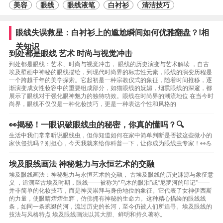
美容
眼线
眼线液笔
白衬衫
清洁技巧
眼线失误救星：白衬衫上的尴尬瞬间如何优雅翻盘？!相
关知识
到处都是眼线 艺术 时尚与视觉冲击
到处都是眼线：艺术、时尚与视觉冲击， 眼线的历史演变与艺术解读 ，自古
埃及壁画中神秘的眼线描绘，到现代时尚界的标志性元素，眼线的演变历程是
一个跨越千年的美学探索。它起初是一种宗教仪式的象征，随着时间推移，逐
渐演变成女性妆容中的重要组成部分，如猫眼线的妩媚，烟熏眼线的深邃，都
展示了眼线对于强化眼神魅力的独特功效。眼线在时尚界的潮流地位 在当今时
尚界，眼线不仅仅是一种化妆技巧，更是一种表达个性和风格的
👀揭秘！一眼识破眼线虫的秘密，你真的懂吗？🔍
生活中我们常常听说眼线虫，但你知道如何在家中简单判断是否被这些微小的
家伙侵扰吗？别担心，今天我就来给你科普一下，让你成为眼线虫专家！👀💪
埃及眼线画法 神秘魅力与永恒艺术的交融
埃及眼线画法：神秘魅力与永恒艺术的交融， 古埃及眼线的历史渊源与象征意
义 ，追溯至古埃及时期，眼线——被称为“乌木的眼泪”或“尼罗河的印记”——
并非简单的化妆技巧，而是神灵崇拜与身份地位的象征。它代表了女神伊西斯
的力量，使眼睛熠熠生辉，仿佛拥有神秘的生命力。这种精心描绘的眼线线
条，如同一条蜿蜒的河，流过历史的长河，至今仍被人们所追寻。埃及眼线的
技法与风格特点 埃及眼线画法以其大胆、鲜明和持久著称。