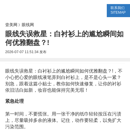
联系我们
美容网
美容大全
美容知识
SITEMAP
壹美网
眼线网
》
眼线失误救星：白衬衫上的尴尬瞬间如
何优雅翻盘？!
2026-07-07 11:51:34
发布
眼线失误救星：白衬衫上的尴尬瞬间如何优雅翻盘？!，不
小心把心爱的眼线液笔弄到白衬衫上，是不是心头一紧？
别急，跟着这篇小贴士，教你如何快速修复，让你的衬衫
依旧洁白如新，妆容也能保持完美无瑕！
紧急处理
第一时间，不要慌张。用一张干净的纸巾轻轻按压在污渍
上，尽量吸掉多余的液体。记住，动作要轻柔，以免扩大
污染范围。