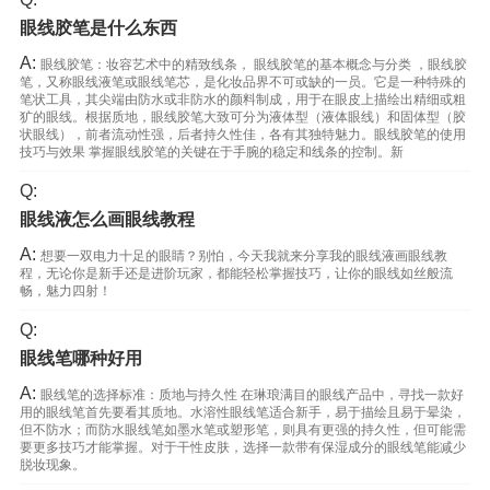
眼线胶笔是什么东西
A:
眼线胶笔：妆容艺术中的精致线条， 眼线胶笔的基本概念与分类 ，眼线胶
笔，又称眼线液笔或眼线笔芯，是化妆品界不可或缺的一员。它是一种特殊的
笔状工具，其尖端由防水或非防水的颜料制成，用于在眼皮上描绘出精细或粗
犷的眼线。根据质地，眼线胶笔大致可分为液体型（液体眼线）和固体型（胶
状眼线），前者流动性强，后者持久性佳，各有其独特魅力。眼线胶笔的使用
技巧与效果 掌握眼线胶笔的关键在于手腕的稳定和线条的控制。新
Q:
眼线液怎么画眼线教程
A:
想要一双电力十足的眼睛？别怕，今天我就来分享我的眼线液画眼线教
程，无论你是新手还是进阶玩家，都能轻松掌握技巧，让你的眼线如丝般流
畅，魅力四射！
Q:
眼线笔哪种好用
A:
眼线笔的选择标准：质地与持久性 在琳琅满目的眼线产品中，寻找一款好
用的眼线笔首先要看其质地。水溶性眼线笔适合新手，易于描绘且易于晕染，
但不防水；而防水眼线笔如墨水笔或塑形笔，则具有更强的持久性，但可能需
要更多技巧才能掌握。对于干性皮肤，选择一款带有保湿成分的眼线笔能减少
脱妆现象。