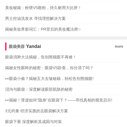
美妆秘籍：粉饼VS散粉，持久耐用大比拼！
男士控油洗发水 寻找理想解决方案
揭秘美妆界新词汇：PR背后的美妆魔法师✨
Yandai
眼袋美容
more
眼袋消肿大法揭秘，告别熊猫眼不再难！
揭秘女性眼眸的秘密：眼袋VS卧蚕，你分清了吗？
👀眼袋小偷？揭秘五大去皱秘籍，轻松告别熊猫眼!
泪沟与眼袋：深度解读眼部肌肤的秘密
👀揭秘！肾虚如何“隐身”在眼袋下？——寻找真相的视觉启示!
3元药膏 经济实惠的去眼袋解决方案
眼袋下垂 深度解析其成因与对策