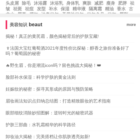
头皮屑
除毛
沐浴露
沐浴乳
身体乳
爽肤
减肥
瘦身
肥胖
祛
皱
祛斑
祛痘
发型
补水
保湿
精华液
隔离霜
精油
香水
古
龙水
唇膏
腮红
迪奥口红
圣罗兰口红
口红色号
口红
唇彩
眼袋
眉笔
beaut
美容知识
more
揭秘！真正的黄芪霜，颜色揭秘背后的护肤宝藏!
🍷法国大宝红葡萄酒2021年度性价比探秘：醇香之旅你准备好了
吗？葡萄园的秘密
🔥野生眉，你是潮流icon吗？留色挑战大揭秘！👑
脸部补水保湿：科学护肤的黄金法则
妊娠纹的秘密：探寻其形成的原因与预防策略
眉妆画法知识点归纳总结图：打造精致眼妆的艺术指南
眼部细纹消除妙招图解：逆转时光的秘密武器
护肤三部曲：水乳霜精华的科学路径
卸妆油大揭秘：完美搭档让你肌肤透亮如新!