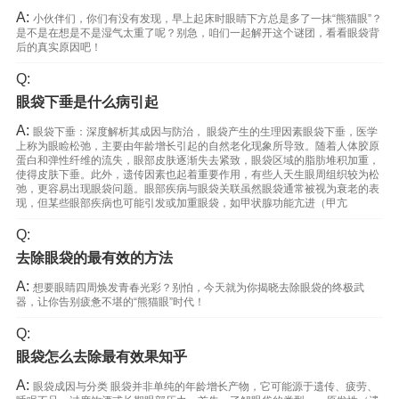
A:
小伙伴们，你们有没有发现，早上起床时眼睛下方总是多了一抹“熊猫眼”？
是不是在想是不是湿气太重了呢？别急，咱们一起解开这个谜团，看看眼袋背
后的真实原因吧！
Q:
眼袋下垂是什么病引起
A:
眼袋下垂：深度解析其成因与防治， 眼袋产生的生理因素眼袋下垂，医学
上称为眼睑松弛，主要由年龄增长引起的自然老化现象所导致。随着人体胶原
蛋白和弹性纤维的流失，眼部皮肤逐渐失去紧致，眼袋区域的脂肪堆积加重，
使得皮肤下垂。此外，遗传因素也起着重要作用，有些人天生眼周组织较为松
弛，更容易出现眼袋问题。眼部疾病与眼袋关联虽然眼袋通常被视为衰老的表
现，但某些眼部疾病也可能引发或加重眼袋，如甲状腺功能亢进（甲亢
Q:
去除眼袋的最有效的方法
A:
想要眼睛四周焕发青春光彩？别怕，今天就为你揭晓去除眼袋的终极武
器，让你告别疲惫不堪的“熊猫眼”时代！
Q:
眼袋怎么去除最有效果知乎
A:
眼袋成因与分类 眼袋并非单纯的年龄增长产物，它可能源于遗传、疲劳、