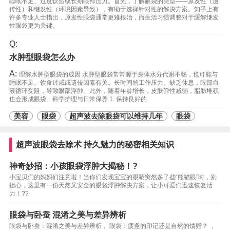
睡眠不足、过度饮酒或长期眼部压力。首先，了解眼袋的类型——原发性（遗
传性）和继发性（环境因素导致），有助于选择针对性的解决方案。知乎上有
许多专业人士指出，原发性眼袋通常更难根治，而生活习惯调整对于缓解继发
性眼袋更为关键。
Q:
水肿型眼袋怎么办
A:
理解水肿型眼袋的成因 水肿型眼袋常常源于身体水分代谢不畅，也可能与
睡眠不足、饮食过咸或遗传因素有关。长时间的工作压力、缺乏休息，眼部血
液循环受阻，导致眼部浮肿。此外，随着年龄增长，皮肤弹性减弱，脂肪堆积
也会形成眼袋。科学护理与日常保养 1. 保持良好的
美容
眼袋
超声波去除眼袋可以维持几年
眼袋
超声波眼袋去除术 持久魅力的秘密相关知识
神奇妙招：小孩眼袋浮肿大揭秘！?
小宝贝们的妈妈们注意啦！当你们发现宝宝的眼睛突然多了些“熊猫眼”时，别
担心，这里有一份天然又安全的眼袋浮肿解决方案，让小可爱们迅速恢复活
力！??
眼袋与卧蚕 混淆之美与差异辨析
眼袋与卧蚕：混淆之美与差异辨析， 眼袋：疲惫的印记还是自然的馈赠？ ，