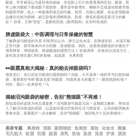
眼袋，常常被误认为是卧蚕的姐妹，但实际上它们有着显著的区别。眼袋，医
学上称为眼睑下垂或眼下脂肪垫，通常是年龄增长、睡眠不足或遗传因素导致
的眼部浮肿，给人一种疲倦和老态的印象。然而，当细心观察，你会发现眼袋
边缘往往较为模糊，缺乏卧蚕的清晰线条。卧蚕：微笑的弧线还是活力的象
征？ 卧蚕，又称“笑纹”，是眼轮匝肌（眼周肌肉）在笑时形成的
脾虚眼袋大：中医调理与日常保健的智慧
了解脾虚与眼袋的关系 中医理论认为，脾主运化水湿，若脾虚失职，水湿不能
正常代谢，易导致体内水分积聚，形成眼袋。因此，改善脾虚眼袋的关键在于
调养脾胃，增强体质。脾虚眼袋的调理方法 1. 饮食调养：饮食应以清淡为主，
多吃富含维生素C和E的食物，如蔬菜、水果和坚
👀眼霜真相大揭秘：真的能去掉眼袋吗?
熬夜党们，你们还在为眼袋问题烦恼吗？别急，今天就来一场科学与幻想的碰
撞，看看那些号称“眼袋克星”的眼霜，到底有多大的魔力！✨眼部肌肤松弛？
别怕，我们一起来探究！🔍
揭秘泪沟眼袋的秘密，告别“熊猫眼”不再难！
想知道你的皮肤为何总显疲惫？泪沟眼袋可能是元凶！这期图文解析，带你深
入了解泪沟形成的原因，以及如何通过护肤和生活习惯改变，让你的眼周焕发
青春光彩。跟着图片一步步解析，告别“熊猫眼”，做回电力十足的美瞳控！
美容专题
爽身粉
润肤
眼部细纹
鱼尾纹
眉妆
化妆水
瘦脸
毛孔粗大
纹眉
切眉
提眉
发乳
发油
染发
洗发
护发
脱发