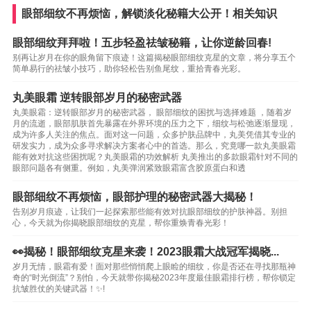
眼部细纹不再烦恼，解锁淡化秘籍大公开！相关知识
眼部细纹拜拜啦！五步轻盈祛皱秘籍，让你逆龄回春!
别再让岁月在你的眼角留下痕迹！这篇揭秘眼部细纹克星的文章，将分享五个
简单易行的祛皱小技巧，助你轻松告别鱼尾纹，重拾青春光彩。
丸美眼霜 逆转眼部岁月的秘密武器
丸美眼霜：逆转眼部岁月的秘密武器， 眼部细纹的困扰与选择难题 ，随着岁
月的流逝，眼部肌肤首先暴露在外界环境的压力之下，细纹与松弛逐渐显现，
成为许多人关注的焦点。面对这一问题，众多护肤品牌中，丸美凭借其专业的
研发实力，成为众多寻求解决方案者心中的首选。那么，究竟哪一款丸美眼霜
能有效对抗这些困扰呢？丸美眼霜的功效解析 丸美推出的多款眼霜针对不同的
眼部问题各有侧重。例如，丸美弹润紧致眼霜富含胶原蛋白和透
眼部细纹不再烦恼，眼部护理的秘密武器大揭秘！
告别岁月痕迹，让我们一起探索那些能有效对抗眼部细纹的护肤神器。别担
心，今天就为你揭晓眼部细纹的克星，帮你重焕青春光彩！
👀揭秘！眼部细纹克星来袭！2023眼霜大战冠军揭晓...
岁月无情，眼霜有爱！面对那些悄悄爬上眼睑的细纹，你是否还在寻找那瓶神
奇的“时光倒流”？别怕，今天就带你揭秘2023年度最佳眼霜排行榜，帮你锁定
抗皱胜仗的关键武器！✨!