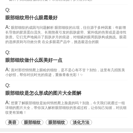
Q:
眼部细纹用什么眼霜最好
A:
眼部细纹的成因与问题解析 眼部细纹的出现，往往源于多种因素：年龄增
长导致的胶原蛋白流失、长期熬夜引发的肌肤疲劳、紫外线的伤害或是遗传性
肤质。它们无声地揭示了肌肤岁月的痕迹，对细腻的眼周肌肤构成挑战。眼霜
的选择原则与功效分类 在众多眼霜产品中，挑选最适合的眼
Q:
眼部细纹做什么医美好一点
A:
面对那些悄悄爬上眼睑的细纹，是不是心有不甘？别怕，这里有几招医美
小妙招，帮你对抗时光的痕迹，重焕青春光彩！✨
Q:
眼部细纹是怎么形成的图片大全图解
A:
想要了解眼部细纹是如何悄然爬上脸庞的吗？别急，今天我们就通过一组
详细的图片大全，带你深入解析眼部细纹的形成过程，让你知己知彼，对抗细
纹更有策略！
美容
眼部细纹
眼部细纹
淡化方法