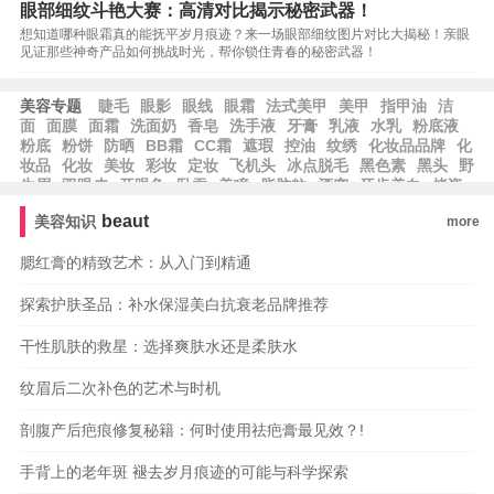
眼部细纹斗艳大赛：高清对比揭示秘密武器！
想知道哪种眼霜真的能抚平岁月痕迹？来一场眼部细纹图片对比大揭秘！亲眼
见证那些神奇产品如何挑战时光，帮你锁住青春的秘密武器！
美容专题
睫毛
眼影
眼线
眼霜
法式美甲
美甲
指甲油
洁
面
面膜
面霜
洗面奶
香皂
洗手液
牙膏
乳液
水乳
粉底液
粉底
粉饼
防晒
BB霜
CC霜
遮瑕
控油
纹绣
化妆品品牌
化
妆品
化妆
美妆
彩妆
定妆
飞机头
冰点脱毛
黑色素
黑头
野
生眉
双眼皮
开眼角
卧蚕
美瞳
脂肪粒
酒窝
牙齿美白
烤瓷
牙
美容冠
种植牙
beaut
美容知识
more
腮红膏的精致艺术：从入门到精通
探索护肤圣品：补水保湿美白抗衰老品牌推荐
干性肌肤的救星：选择爽肤水还是柔肤水
纹眉后二次补色的艺术与时机
剖腹产后疤痕修复秘籍：何时使用祛疤膏最见效？!
手背上的老年斑 褪去岁月痕迹的可能与科学探索