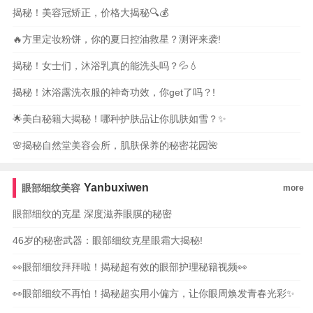
揭秘！美容冠矫正，价格大揭秘🔍💰
🔥方里定妆粉饼，你的夏日控油救星？测评来袭!
揭秘！女士们，沐浴乳真的能洗头吗？💦💧
揭秘！沐浴露洗衣服的神奇功效，你get了吗？!
🌟美白秘籍大揭秘！哪种护肤品让你肌肤如雪？✨
🌸揭秘自然堂美容会所，肌肤保养的秘密花园🌺
Yanbuxiwen
眼部细纹美容
more
眼部细纹的克星 深度滋养眼膜的秘密
46岁的秘密武器：眼部细纹克星眼霜大揭秘!
👀眼部细纹拜拜啦！揭秘超有效的眼部护理秘籍视频👀
👀眼部细纹不再怕！揭秘超实用小偏方，让你眼周焕发青春光彩✨