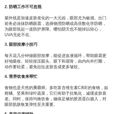
2. 防晒工作不可忽视
紫外线是加速皮肤老化的一大元凶，眼部尤为敏感。出门
前务必涂抹防晒眼霜，选择物理防晒或高倍数化学防晒，
为眼部筑起一道防护屏障。哪怕阴天也不能掉以轻心，
UVA无处不在。
3. 眼部按摩小技巧
每天花几分钟做眼部按摩，能促进血液循环，帮助眼霜更
好地吸收。轻轻按压眼头、眼下和眉骨，由内向外打圈，
动作要轻柔，避免拉扯皮肤造成更多皱纹。
4. 营养饮食来帮忙
食物也是天然的
美容
师。多吃富含维生素C和E的食物，如
柑橘、坚果和绿叶蔬菜，它们有助于抗氧化，减缓皮肤衰
老。同时，保持均衡饮食，确保足够的胶原蛋白摄入，对
眼部肌肤恢复弹性至关重要。