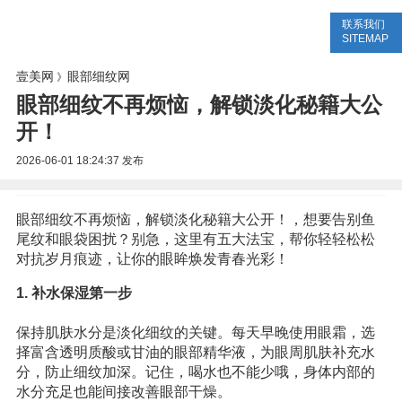
联系我们
美容网
美容大全
美容知识
SITEMAP
壹美网
眼部细纹网
》
眼部细纹不再烦恼，解锁淡化秘籍大公
开！
2026-06-01 18:24:37
发布
眼部细纹不再烦恼，解锁淡化秘籍大公开！，想要告别鱼
尾纹和眼袋困扰？别急，这里有五大法宝，帮你轻轻松松
对抗岁月痕迹，让你的眼眸焕发青春光彩！
1. 补水保湿第一步
保持肌肤水分是淡化细纹的关键。每天早晚使用眼霜，选
择富含透明质酸或甘油的眼部精华液，为眼周肌肤补充水
分，防止细纹加深。记住，喝水也不能少哦，身体内部的
水分充足也能间接改善眼部干燥。