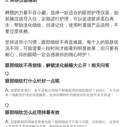
5. 美容仪器辅助
科技
的力量不容小觑。选择一款适合的眼部护理仪器，如
射频仪或导入仪，定期进行护理，可以促进胶原蛋白再
生，帮助淡化细纹。但请记住，使用时遵循产品说明，不
要过度依赖。
坚持这些小习惯，眼部细纹不再是难题。每个人的肌肤状
况不同，可能需要一段时间才能看到明显效果，但只要有
耐心，你的眼睛一定会感谢你的细心呵护！
眼部细纹不再烦恼，解锁淡化秘籍大公开！相关问答
Q:
眼部细纹打什么针好一点呢
A:
亲爱的美眉们，是不是每次照镜子都被眼周的细纹困扰？别担心，今天就
来一场眼部护理的深度解析，告诉你哪种针剂能轻轻松松抚平岁月痕迹！
Q:
眼部细纹怎么处理掉最有效
A:
想要眼睛四周焕发青春光彩？眼部细纹可不是小问题，但别担心，这里有
一套科学又高效的解决方案，帮你轻松抚平岁月的印记。