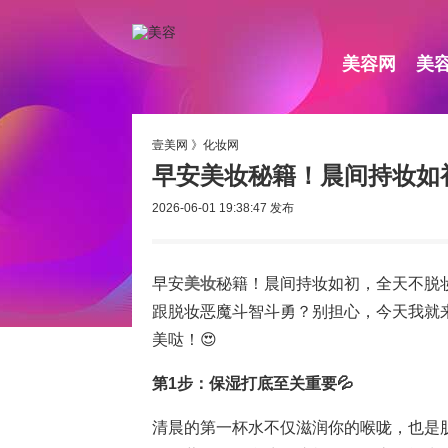
美容网
美
壹美网
》
化妆网
早安美妆秘籍！晨间持妆如
2026-06-01 19:38:47
发布
早安
美妆
秘籍！晨间持妆如初，全天不脱
跟脱妆恶魔斗智斗勇？别担心，今天我就
美哒！😍
第1步：保湿打底至关重要💦
清晨的第一杯水不仅滋润你的喉咙，也是