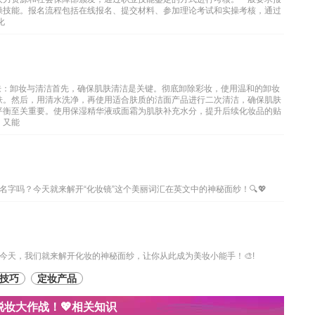
操技能。报名流程包括在线报名、提交材料、参加理论考试和实操考核，通过
化
肤：卸妆与清洁首先，确保肌肤清洁是关键。彻底卸除彩妆，使用温和的卸妆
肤。然后，用清水洗净，再使用适合肤质的洁面产品进行二次清洁，确保肌肤
平衡至关重要。使用保湿精华液或面霜为肌肤补充水分，提升后续化妆品的贴
，又能
字吗？今天就来解开“化妆镜”这个美丽词汇在英文中的神秘面纱！🔍💖
今天，我们就来解开化妆的神秘面纱，让你从此成为美妆小能手！🎨!
技巧
定妆产品
妆大作战！💖相关知识