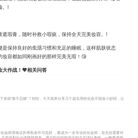
。!
量遮瑕膏，随时补救小瑕疵，保持全天完美妆容。!
键是保持良好的
生活
习惯和充足的睡眠，这样肌肤状态
的妆容都如同刚画好的那样完美无瑕！😘
大作战！💖相关问答
下来就“惨不忍睹”？别怕，今天就来分享几个超实用的化妆不脱妆小妙招，让
解化妆师资格证的考取条件与流程 ，要成为一名专业的化妆师，首先你需要对
人力资源和社会保障部颁发，通过职业技能鉴定的方式进行考核。一般要求报