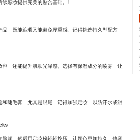
后续
彩妆
提供完美的贴合基础。!
产品，既能遮瑕又能避免厚重感。记得挑选持久型配方，
妆容，还能提升肌肤光泽感。选择有保湿成分的喷雾，让
笔和睫毛膏，尤其是眼尾，记得加强定妆，以防汗水或泪
eks
在脸颊，然后用定妆粉轻轻按压，让颜色更加持久。修容