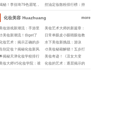
女的秘密大公开！👑
手霜能让你的双手滑如丝
膏，呵护肌肤的天使还是
揭秘！李佳琦79色眉笔，
控油定妆散粉排行榜：持
绸？💖
隐形恶魔？?
如何打造完美“网红”眉妆？!
久魅力的美妆秘密
化妆美容
Huazhuang
more
美妆游戏新潮流：手游里
美妆艺术大师的新篇章：
的美丽魔法师
化妆与绘画的跨界融合🎨
🎨美妆新潮流！你get了
日常单眼皮小眼睛眼妆教
🖌️
吗？化妆&装扮秘籍大公
程 点亮你的迷人风采
化妆艺术：揭示正确的步
水下美妆新挑战：游泳
开！💄👗💖
骤序列
时，化妆还能hold住吗？!
告别定妆？揭秘化妆新风
🎨美妆秘籍解锁！五步打
尚：无定妆也能美美哒！
造完美妆容，功效大揭秘
🌟揭秘天津化妆学校排行
美妆奇迹！《丑女大变
💖
榜，选对学校就是妆容赢
身》：化妆视频教你逆袭
美妆大师VS化妆学院：谁
化妆的艺术：逐层揭示的
家！👑
成美仙子!
才是你的美丽投资？高等
美丽秘诀
美颜秘籍学费大揭秘!