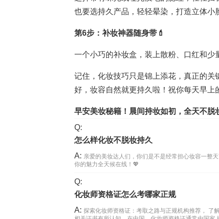
也要选持久产品，轻轻晕染，打造立体小脸
第6步：补妆神器随身带💄
一个小巧的补妆盒，装上散粉、口红和少
记住，化妆技巧只是锦上添花，真正的关
好，妆容自然就更持久啦！祝你每天早上
早安美妆秘籍！晨间持妆如初，全天不脱妆
Q:
怎么样化妆不脱妆持久
A:
亲爱的美妆达人们，你们是不是经常担心妆容一整天
你的魅力全天候在线！💖
Q:
化妆师资格证怎么考哪家正规
A:
探索化妆师资格证：考取之路与正规机构推荐， 了
相关证书有所认知。在中国，化妆师资格证通常由国家