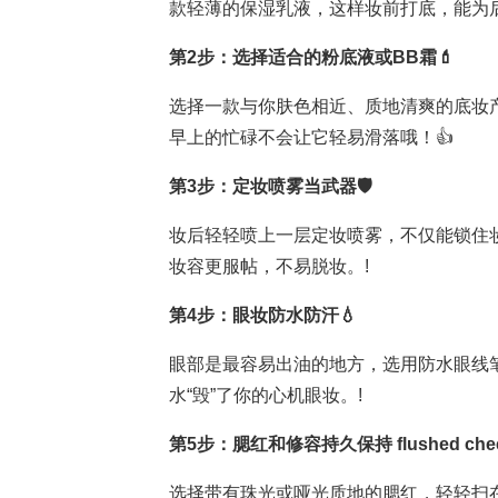
款轻薄的保湿乳液，这样妆前打底，能为
第2步：选择适合的粉底液或BB霜💄
选择一款与你肤色相近、质地清爽的底妆
早上的忙碌不会让它轻易滑落哦！👍
第3步：定妆喷雾当武器🛡️
妆后轻轻喷上一层定妆喷雾，不仅能锁住
妆容更服帖，不易脱妆。!
第4步：眼妆防水防汗💧
眼部是最容易出油的地方，选用防水眼线
水“毁”了你的心机眼妆。!
第5步：腮红和修容持久保持 flushed che
选择带有珠光或哑光质地的腮红，轻轻扫