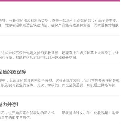
是关键。根据你的肤质和彩妆类型，选择一款温和且高效的卸妆产品至关重要。
肌，而卸妆湿巾则适合快速清洁。确保产品能有效溶解彩妆，同时避免对肌肤
！这些游戏不仅带你进入梦幻美妆世界，还能直接在虚拟屏幕上大显身手，让
业彩妆师，都能在这款游戏中找到乐趣和成长空间。
品质的双保障
学校中，石家庄的教育机构竞争激烈。选择正规学校时，我们首先要关注的是教
，以及实习就业的保障。其次，学校的口碑也至关重要，可以通过网络评价、
力并存!
学习，也开始探索自我表达的新方式——那就是通过女小学生化妆视频！这些
抹童年的俏皮与自信。