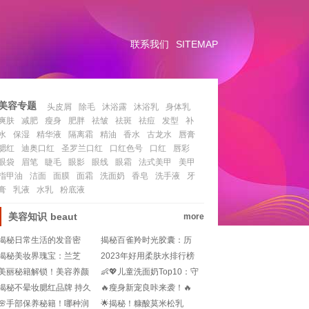
联系我们
SITEMAP
美容专题
头皮屑
除毛
沐浴露
沐浴乳
身体乳
爽肤
减肥
瘦身
肥胖
祛皱
祛斑
祛痘
发型
补
水
保湿
精华液
隔离霜
精油
香水
古龙水
唇膏
腮红
迪奥口红
圣罗兰口红
口红色号
口红
唇彩
眼袋
眉笔
睫毛
眼影
眼线
眼霜
法式美甲
美甲
指甲油
洁面
面膜
面霜
洗面奶
香皂
洗手液
牙
膏
乳液
水乳
粉底液
美容知识
beaut
more
揭秘日常生活的发音密
揭秘百雀羚时光胶囊：历
码：沐浴露，它到底怎么
代代言人的美丽传说!
揭秘美妆界瑰宝：兰芝
2023年好用柔肤水排行榜
念？💧!
(Laneige)——护肤界的传
深度滋养与清爽平衡的双
美丽秘籍解锁！美容养颜
👶💖儿童洗面奶Top10：守
奇故事!
重享受
汤大揭秘，一碗喝出好气
护天使的秘密武器！🌟
揭秘不晕妆腮红品牌 持久
🔥瘦身新宠良咔来袭！🔥
色！
魅力的首选
加入良咔，变身轻盈小仙
🌸手部保养秘籍！哪种润
🌟揭秘！糠酸莫米松乳