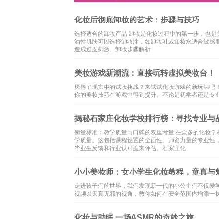
化妆后彻底卸妆的艺术：步骤与技巧
选择适合的卸妆产品 卸妆是化妆过程中的第一步，也
油性肌肤可以选择卸妆油，如卸妆乳或卸妆水适合敏感
造成过度刺激。卸妆步骤解析
美妆游戏新潮流：直接玩转虚拟美妆台！
厌倦了现实中的试妆挑战？来试试化妆游戏的新玩法吧
你的美妆技巧在游戏中得到提升。不论是初学者还是专
揭秘石家庄化妆学校排行榜：寻找专业与
衡量标准：教学质量与口碑的双重考量 在众多的化妆
学质量。这包括课程设置的全面性、师资力量的专业性
毕业生反馈和行业认可度来评估。石家庄化
小小美妆师：女小学生化妆教程，童真与魅
走进孩子们的世界，我们发现新一代的小公主们不仅爱
视频以天真无邪的视角，教你如何在安全范围内增添一
化妆与助眠 一场ASMR的奇妙之旅