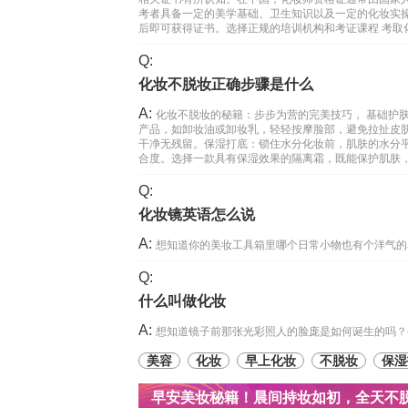
考者具备一定的美学基础、卫生知识以及一定的化妆实
后即可获得证书。选择正规的培训机构和考证课程 考取
Q:
化妆不脱妆正确步骤是什么
A:
化妆不脱妆的秘籍：步步为营的完美技巧， 基础护
产品，如卸妆油或卸妆乳，轻轻按摩脸部，避免拉扯皮
干净无残留。保湿打底：锁住水分化妆前，肌肤的水分
合度。选择一款具有保湿效果的隔离霜，既能保护肌肤
Q:
化妆镜英语怎么说
A:
想知道你的美妆工具箱里哪个日常小物也有个洋气的名
Q:
什么叫做化妆
A:
想知道镜子前那张光彩照人的脸庞是如何诞生的吗？
美容
化妆
早上化妆
不脱妆
保湿
早安美妆秘籍！晨间持妆如初，全天不脱