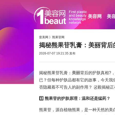
美容网
美
壹美网
》
熊果苷网
揭秘熊果苷乳膏：美丽背后
2026-07-07 19:21:35
发布
揭秘熊果苷乳膏：
美丽
背后的护肤真相?
已？但每种护肤品都有它的故事，今天我
否隐藏着不可告人的副作用？ 궁殿揭秘正在
1️⃣ 熊果苷的护肤原理：温和还是猛药？
熊果苷，源自植物熊果，是一种天然的美