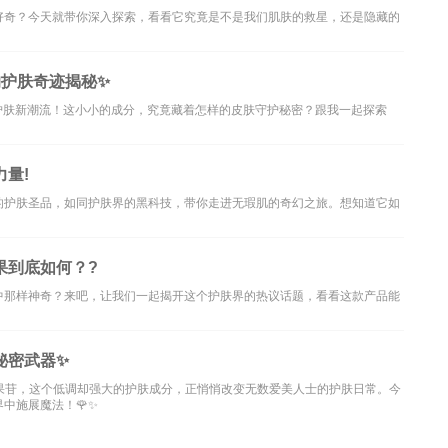
好奇？今天就带你深入探索，看看它究竟是不是我们肌肤的救星，还是隐藏的
-熊果苷的护肤奇迹揭秘✨
护肤新潮流！这小小的成分，究竟藏着怎样的皮肤守护秘密？跟我一起探索
量!
的护肤圣品，如同护肤界的黑科技，带你走进无瑕肌的奇幻之旅。想知道它如
果到底如何？?
中那样神奇？来吧，让我们一起揭开这个护肤界的热议话题，看看这款产品能
秘密武器✨
？熊果苷，这个低调却强大的护肤成分，正悄悄改变无数爱美人士的护肤日常。今
中施展魔法！🌹✨