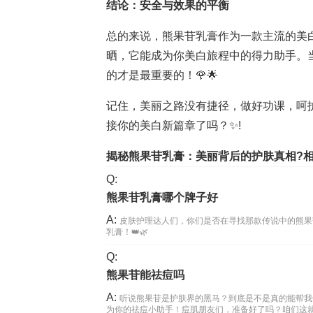
结论：安全与效果的平衡
总的来说，熊果苷乳膏作为一款主流的美
晒，它能成为你美白旅程中的得力助手。
的才是最重要的！🌹🌟
记住，美丽之路没有捷径，做好功课，呵
接你的美白新篇章了吗？✨!
揭秘熊果苷乳膏：美丽背后的护肤真相?
Q:
熊果苷乳膏哪个牌子好
A:
皮肤护理达人们，你们是否在寻找那款传说中的熊果
乳膏！👑🌿
Q:
熊果苷能祛痘吗
A:
听说熊果苷是护肤界的黑马？到底是不是真的能帮我
为你的祛痘小助手！痘肌朋友们，准备好了吗？咱们这就