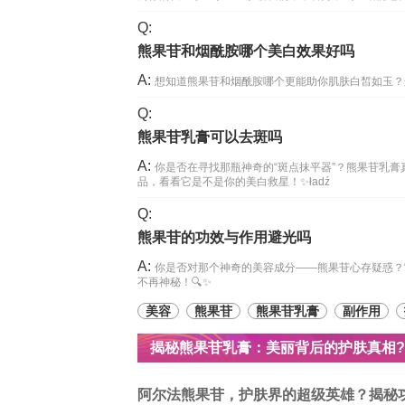
Q:
熊果苷和烟酰胺哪个美白效果好吗
A:
想知道熊果苷和烟酰胺哪个更能助你肌肤白皙如玉？
Q:
熊果苷乳膏可以去斑吗
A:
你是否在寻找那瓶神奇的“斑点抹平器”？熊果苷乳
品，看看它是不是你的美白救星！✨ładź
Q:
熊果苷的功效与作用避光吗
A:
你是否对那个神奇的美容成分——熊果苷心存疑惑？
不再神秘！🔍✨
美容
熊果苷
熊果苷乳膏
副作用
揭秘熊果苷乳膏：美丽背后的护肤真相
阿尔法熊果苷，护肤界的超级英雄？揭秘功效