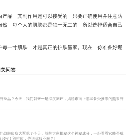
白产品，其副作用是可以接受的，只要正确使用并注意防
当然，每个人的肌肤都是独一无二的，所以选择适合自己
护每一寸肌肤，才是真正的护肤赢家。现在，你准备好迎
相关问答
苷圣品？今天，我们就来一场深度测评，揭秘市面上那些备受推崇的熊果苷
们战胜痘痘大军呢？今天，就带大家揭秘这个神秘成分，一起看看它能否成
启程！🚀痘痘，你说你服不服？!