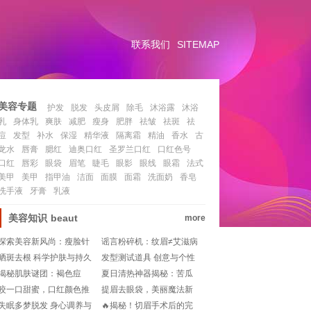
联系我们
SITEMAP
美容专题
护发
脱发
头皮屑
除毛
沐浴露
沐浴
乳
身体乳
爽肤
减肥
瘦身
肥胖
祛皱
祛斑
祛
痘
发型
补水
保湿
精华液
隔离霜
精油
香水
古
龙水
唇膏
腮红
迪奥口红
圣罗兰口红
口红色号
口红
唇彩
眼袋
眉笔
睫毛
眼影
眼线
眼霜
法式
美甲
美甲
指甲油
洁面
面膜
面霜
洗面奶
香皂
洗手液
牙膏
乳液
美容知识
beaut
more
探索美容新风尚：瘦脸针
谣言粉碎机：纹眉≠艾滋病
的价格揭秘
风险，真相大揭秘！
晒斑去根 科学护肤与持久
发型测试道具 创意与个性
战役
的时尚探索
揭秘肌肤谜团：褐色痘
夏日清热神器揭秘：苦瓜
印，说走就走的旅行要多
爽肤水的神奇功效!
咬一口甜蜜，口红颜色推
提眉去眼袋，美丽魔法新
久？🌈💨
荐让你美翻天!
篇章：恢复期揭秘!
失眠多梦脱发 身心调养与
🔥揭秘！切眉手术后的完