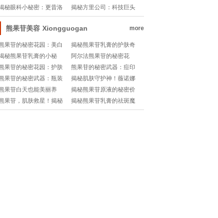
健康攻略
美复原时间表🔍
揭秘眼科小秘密：更昔洛
揭秘方里公司：科技巨头
韦眼用凝胶浓度大公开👀!
的地理位置大揭秘🌐
熊果苷美容
Xiongguogan
more
熊果苷的秘密花园：美白
揭秘熊果苷乳膏的护肤奇
神器，肌肤救星！✨
迹：美丽肌肤的秘密武器
揭秘熊果苷乳膏的小秘
阿尔法熊果苷的秘密花
✨!
密：美丽背后的安全考量
园，肌肤焕然新生🌟
熊果苷的秘密花园：护肤
熊果苷的秘密武器：痘印
💖
界的美白圣品你get√了
淡化大师班!
熊果苷的秘密武器：瓶装
揭秘肌肤守护神！薇诺娜
吗？✨
精华，肌肤焕然新生💧!
熊果苷的神奇魔力✨
熊果苷白天也能美丽养
揭秘熊果苷原液的秘密价
肤，白天护肤新指南!
格：你真的了解吗？💰🔍
熊果苷，肌肤救星！揭秘
揭秘熊果苷乳膏的祛斑魔
它如何轻松祛斑✨
力：是真的有效还是期待
的幻觉？✨🔍