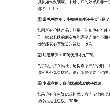
肌肤如丝般细腻。不过，它的效果并非一
健将。🏃‍♀️💨
2️⃣ 常见副作用：小概率事件还是大问题？
如同所有护肤产品，熊果苷乳膏也有可能
异，敏感肌肤的朋友可能需要先做个小面
者都能安心享受它的益处。🌿🔍
3️⃣ 注意事项：正确使用才是王道
为了减少潜在风险，记得遵循产品说明，
肤对紫外线更敏感。别让阳光偷走了你的努力
4️⃣ 专业意见：咨询医生或皮肤科医师
如果你有任何疑虑或担忧，咨询专业的皮
况给出最佳建议。👩‍⚕️🗣️