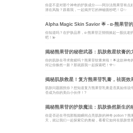
你是不是对那个神奇的护肤成分——阿尔法熊果苷有点
潜在风险？跟着我，一起揭开它的神秘面纱吧！😉✨
Alpha Magic Skin Savior 🌟 - α
你知道吗？在护肤品界，α-熊果苷正悄悄掀起一股抗老
吧！💫
揭秘熊果苷的秘密武器：肌肤救星软膏的力
你的肌肤在寻求救赎吗？熊果苷软膏来啦！🌟这款神奇
何让你焕然一新？那就跟我一起探索吧！🌹✨
揭秘肌肤救星！复方熊果苷乳膏，祛斑效
肌肤问题困扰你？想知道复方熊果苷乳膏是否真如传说
否成为你的美白小伙伴！?
揭秘熊果苷的护肤魔法：肌肤焕然新生的
你是否还在寻找那瓶能瞬间点亮肌肤的神奇 potion
天，就让我们一起探索它的奥秘，看看它如何在肌肤世界