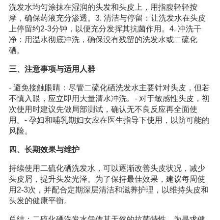
洗发水均匀涂抹在湿润的头发和头皮上，用指腹轻轻按
摩，确保药液充分渗透。3. 清洁与停留：让洗发水在头皮
上停留约2-3分钟，以便充分发挥其抗菌作用。4. 冲洗干
净：用温水彻底冲洗，确保没有残留的洗发水或二硫化
硒。
三、注意事项与适用人群
- 避免接触眼睛：尽管二硫化硒洗发水主要针对头皮，但若
不慎入眼，应立即用大量清水冲洗。- 对于敏感性头皮，初
次使用时建议先做局部测试，确认无不良反应再全面使
用。- 孕妇和哺乳期妇女应在医生指导下使用，以防可能的
风险。
四、长期效果与维护
持续使用二硫化硒洗发水，可以逐渐改善头皮状况，减少
头皮屑，提升头发光泽。为了保持最佳效果，建议每周使
用2-3次，并配合定期深层清洁和滋养护理，以维持头皮和
头发的健康平衡。
总结：二硫化硒洗发水凭借其天然的抗菌特性，为寻求健