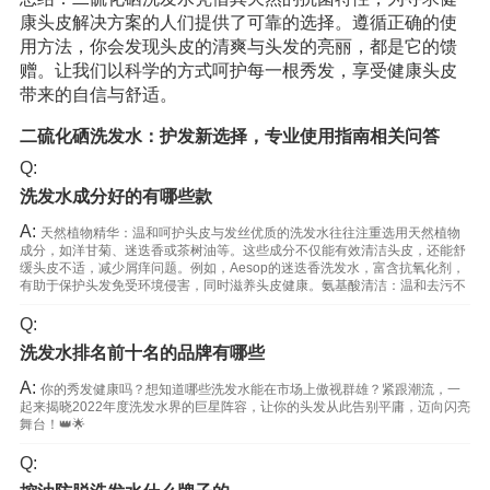
康头皮解决方案的人们提供了可靠的选择。遵循正确的使
用方法，你会发现头皮的清爽与头发的亮丽，都是它的馈
赠。让我们以科学的方式呵护每一根秀发，享受健康头皮
带来的自信与舒适。
二硫化硒洗发水：护发新选择，专业使用指南相关问答
Q:
洗发水成分好的有哪些款
A:
天然植物精华：温和呵护头皮与发丝优质的洗发水往往注重选用天然植物
成分，如洋甘菊、迷迭香或茶树油等。这些成分不仅能有效清洁头皮，还能舒
缓头皮不适，减少屑痒问题。例如，Aesop的迷迭香洗发水，富含抗氧化剂，
有助于保护头发免受环境侵害，同时滋养头皮健康。氨基酸清洁：温和去污不
Q:
洗发水排名前十名的品牌有哪些
A:
你的秀发健康吗？想知道哪些洗发水能在市场上傲视群雄？紧跟潮流，一
起来揭晓2022年度洗发水界的巨星阵容，让你的头发从此告别平庸，迈向闪亮
舞台！👑🌟
Q: