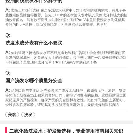
控油防脱洗发水什么牌子的
A:
市场上的热门选择 在众多洗发水品牌中，对于控油防脱的需求，有几个备
受推崇的品牌值得推荐。首先，Lush的茶树油洗发水以其天然成分和强大的控
油效果闻名，能有效平衡头皮油脂分泌；潘婷Pro-V丰盈防脱洗发水则凭借其
专利的Pro-V科技，帮助预防脱发，为头皮提供营养滋养。科学配
Q:
洗发水成分表有什么不要买
A:
你知道吗？挑选洗发水可不只是看包装和广告哦！学会辨认那些可能伤害
头发的隐藏成分，才是爱发人士的必修课。接下来，我们一起揭开那些你绝对
不想在瓶子里发现的成分名单！💖HairSavvy时刻到来！📚
Q:
国产洗发水哪个质量好安全
A:
品牌口碑与专业认证 在众多国产洗发水品牌中，诸如海飞丝、潘婷、飘柔
等凭借长期在市场上积累的良好口碑，赢得了消费者的信赖。这些品牌经过国
家药监局的严格检测，确保产品的安全性和有效性。比如海飞丝的去屑配方，
经过多次临床试验，证明其对头皮健康有显著效果。天然成分与温和配方
美容
洗发
二硫化硒洗发水：护发新选择，专业使用指南相关知识