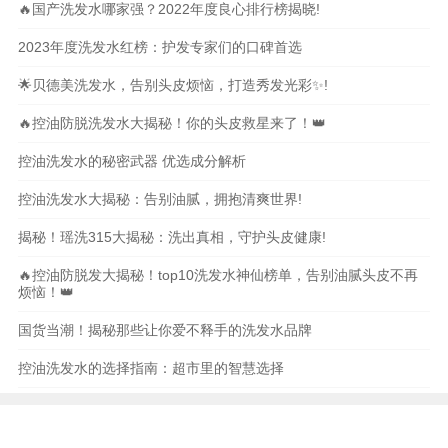
🔥国产洗发水哪家强？2022年度良心排行榜揭晓!
2023年度洗发水红榜：护发专家们的口碑首选
🌟贝德美洗发水，告别头皮烦恼，打造秀发光彩✨!
🔥控油防脱洗发水大揭秘！你的头皮救星来了！👑
控油洗发水的秘密武器 优选成分解析
控油洗发水大揭秘：告别油腻，拥抱清爽世界!
揭秘！瑶洗315大揭秘：洗出真相，守护头皮健康!
🔥控油防脱发大揭秘！top10洗发水神仙榜单，告别油腻头皮不再
烦恼！👑
国货当潮！揭秘那些让你爱不释手的洗发水品牌
控油洗发水的选择指南：超市里的智慧选择
本站内容和图片均来自互联网,仅供读者参考,请勿转载
与分享，如有内容和图片有误或者涉及侵权请及时联系