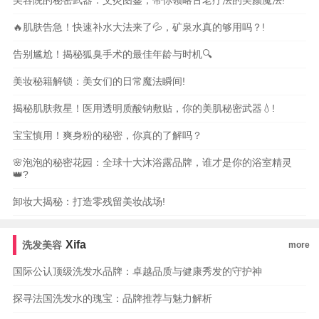
美容院的秘密武器：艾灸图鉴，带你领略古老疗法的美颜魔法!
🔥肌肤告急！快速补水大法来了💦，矿泉水真的够用吗？!
告别尴尬！揭秘狐臭手术的最佳年龄与时机🔍
美妆秘籍解锁：美女们的日常魔法瞬间!
揭秘肌肤救星！医用透明质酸钠敷贴，你的美肌秘密武器💧!
宝宝慎用！爽身粉的秘密，你真的了解吗？
🌸泡泡的秘密花园：全球十大沐浴露品牌，谁才是你的浴室精灵
👑?
卸妆大揭秘：打造零残留美妆战场!
Xifa
洗发美容
more
国际公认顶级洗发水品牌：卓越品质与健康秀发的守护神
探寻法国洗发水的瑰宝：品牌推荐与魅力解析