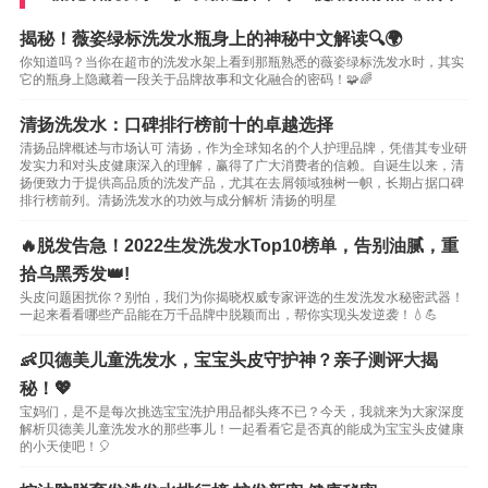
揭秘！薇姿绿标洗发水瓶身上的神秘中文解读🔍🌍
你知道吗？当你在超市的洗发水架上看到那瓶熟悉的薇姿绿标洗发水时，其实
它的瓶身上隐藏着一段关于品牌故事和文化融合的密码！🧩🌈
清扬洗发水：口碑排行榜前十的卓越选择
清扬品牌概述与市场认可 清扬，作为全球知名的个人护理品牌，凭借其专业研
发实力和对头皮健康深入的理解，赢得了广大消费者的信赖。自诞生以来，清
扬便致力于提供高品质的洗发产品，尤其在去屑领域独树一帜，长期占据口碑
排行榜前列。清扬洗发水的功效与成分解析 清扬的明星
🔥脱发告急！2022生发洗发水Top10榜单，告别油腻，重
拾乌黑秀发👑!
头皮问题困扰你？别怕，我们为你揭晓权威专家评选的生发洗发水秘密武器！
一起来看看哪些产品能在万千品牌中脱颖而出，帮你实现头发逆袭！💧💪
👶贝德美儿童洗发水，宝宝头皮守护神？亲子测评大揭
秘！💖
宝妈们，是不是每次挑选宝宝洗护用品都头疼不已？今天，我就来为大家深度
解析贝德美儿童洗发水的那些事儿！一起看看它是否真的能成为宝宝头皮健康
的小天使吧！🎈