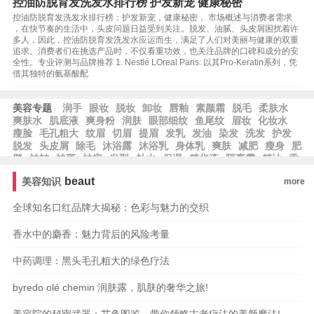
控油防脱育发洗发水排行榜 护发新宠 健康秘密
控油防脱育发洗发水排行榜：护发新宠，健康秘密， 市场概述与消费者需求
，在快节奏的生活中，头皮问题日益受到关注。脱发、油腻、头皮屑困扰着许
多人，因此，控油防脱育发洗发水应运而生，满足了人们对美丽与健康的双重
追求。消费者们在挑选产品时，不仅看重功效，也关注品牌的口碑和成分的安
全性。专业评测与品牌推荐 1. Nestlé LOreal Paris: 以其Pro-Keratin系列，凭
借其独特的氨基酸配
美容专题
润手
眼妆
脱妆
卸妆
唇釉
素颜霜
脱毛
柔肤水
爽肤水
肌底液
爽身粉
润肤
眼部细纹
鱼尾纹
眉妆
化妆水
瘦脸
毛孔粗大
纹眉
切眉
提眉
发乳
发油
染发
洗发
护发
脱发
头皮屑
除毛
沐浴露
沐浴乳
身体乳
爽肤
减肥
瘦身
肥
胖
祛皱
祛斑
祛痘
发型
补水
保湿
精华液
隔离霜
精油
香
水
beaut
美容知识
more
全球知名口红品牌大揭秘：色彩与魅力的交织
香水中的麝香：魅力背后的风险考量
中药调理：黑头毛孔粗大的绿色疗法
byredo olé chemin 润肤露，肌肤的奢华之旅!