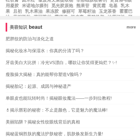
松软膏
卤米松
皱波角叉菜提取物
非那雄胺喷雾剂
更昔洛韦眼
用凝胶
米诺地尔搽剂
觅光胶原炮
熊果苷
黄芪霜
皂基
乳木
果
且初
乳木果油
果冻胶
修丽可
草莓籽油
玉龙茶香
霍霍巴
油
蓝铜胜肽
芙丽芳丝
露得清
根皮素
果酸换肤
泊紫汀兰
脱
羧肌肽
比亚芬
阿甘油
阿芙精油
雅萌
纪梵希
希思黎
科颜
beaut
美容知识
more
氏
雅漾
whoo后
宝格丽
法尔曼
肌肤之钥
阿玛尼
MAC魅
可
芭比波朗
蜜丝佛陀
雅诗兰黛
兰蔻
肥胖纹的防治与淡化之道
揭秘化妆水与保湿水：你真的分清了吗？
牙齿美白大比拼：冷光VS漂白，哪款让你笑得更灿烂？✨!
瘦脸操大揭秘：真的能帮你塑造V脸吗？
揭秘胎记：起源、成因与神秘遗产
单眼皮也能玩转时尚！揭秘眼妆魔法——一步到位教程!
💄揭示唇彩的秘密：不止是颜色，它是魅力的魔法棒!
美丽陷阱？揭秘女性纹眼线背后的真相
揭秘蓝铜胜肽的魔法护肤秘密，肌肤焕发新生力量!