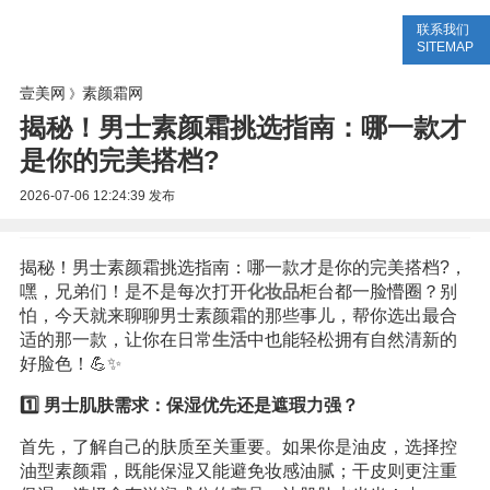
联系我们
美容网
美容大全
美容知识
SITEMAP
壹美网
素颜霜网
》
揭秘！男士素颜霜挑选指南：哪一款才
是你的完美搭档?
2026-07-06 12:24:39
发布
揭秘！男士素颜霜挑选指南：哪一款才是你的完美搭档?，
嘿，兄弟们！是不是每次打开
化妆品
柜台都一脸懵圈？别
怕，今天就来聊聊男士素颜霜的那些事儿，帮你选出最合
适的那一款，让你在日常
生活
中也能轻松拥有自然清新的
好脸色！💪✨
1️⃣ 男士肌肤需求：保湿优先还是遮瑕力强？
首先，了解自己的肤质至关重要。如果你是油皮，选择控
油型素颜霜，既能保湿又能避免妆感油腻；干皮则更注重