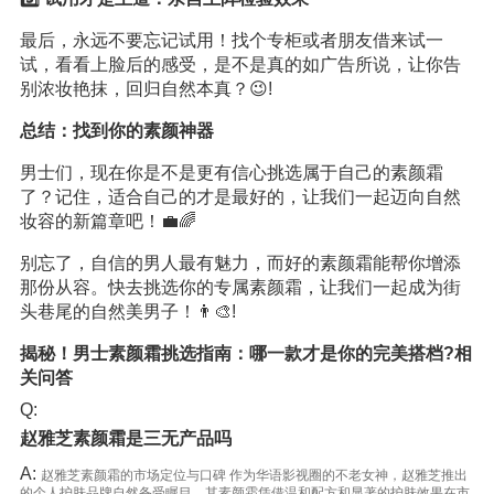
最后，永远不要忘记试用！找个专柜或者朋友借来试一
试，看看上脸后的感受，是不是真的如广告所说，让你告
别浓妆艳抹，回归自然本真？😉!
总结：找到你的素颜神器
男士们，现在你是不是更有信心挑选属于自己的素颜霜
了？记住，适合自己的才是最好的，让我们一起迈向自然
妆容的新篇章吧！💼🌈
别忘了，自信的男人最有魅力，而好的素颜霜能帮你增添
那份从容。快去挑选你的专属素颜霜，让我们一起成为街
头巷尾的自然美男子！👨‍🎨!
揭秘！男士素颜霜挑选指南：哪一款才是你的完美搭档?相
关问答
Q:
赵雅芝素颜霜是三无产品吗
A:
赵雅芝素颜霜的市场定位与口碑 作为华语影视圈的不老女神，赵雅芝推出
的个人护肤品牌自然备受瞩目。其素颜霜凭借温和配方和显著的护肤效果在市