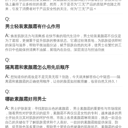
场上赢得了众多粉丝的喜爱。然而，关于是否为“三无”产品的质疑声也随之而
来，引发了消费者对于产品安全性的关注。何为“三无”产品 <
Q:
男士轻装素颜霜有什么作用
A:
焕发肌肤活力与清爽感 在快节奏的现代生活中，男士轻装素颜霜不仅仅是
为了遮瑕，更侧重于提升肌肤的整体状态。它通过轻薄质地，为肌肤提供即时
的保湿与滋养，帮助平衡油脂分泌，赋予肌肤自然的光泽，使男士在繁忙的工
作日中也能保持清爽不油腻，展现内在自信。深层清洁与控油功效
Q:
隔离霜和素颜霜怎么用先后顺序
A:
想知道你的底妆是不是完美无瑕？别急，今天就来解答你心中疑惑——隔
离霜和素颜霜的正确使用顺序，让你的脸蛋如丝般滑嫩，妆容自然又持久！
Q:
哪款素颜霜好用男士
A:
男士护肤新宠：寻找那款出色的素颜霜， 男士素颜霜的重要性与市场现状
，随着男性对护肤意识的提升，素颜霜不再仅仅是女性的专利，越来越多的男
士开始关注其对肌肤的呵护作用。市面上各类素颜霜琳琅满目，挑选一款适合
自己的关键在于了解肌肤需求和个人喜好。一款好的素颜霜能提供保湿、防
晒、提亮肤色等多重功效，帮助男士塑造自然健康的肌肤状态。素颜霜的成分