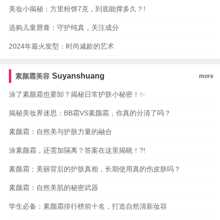
美妆小揭秘：方里粉饼7克，到底能撑多久？!
选购儿童唇膏：守护纯真，关注成分
2024年最火发型：时尚减龄的艺术
Suyanshuang
素颜霜美容
more
涂了素颜霜也要卸？揭秘日常护肤小秘密！✨
揭秘美妆界迷思：BB霜VS素颜霜，你真的分清了吗？
素颜霜：自然美与护肤力量的融合
涂素颜霜，还需加隔离？答案在这里揭晓！?!
素颜霜：美丽背后的护肤真相，长期使用真的伤皮肤吗？
素颜霜：自然美肌的秘密武器
学生必备：素颜霜排行榜前十名，打造自然清新妆容