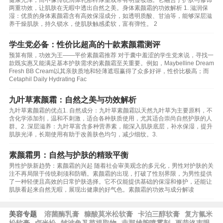
健康光泽，而不像传统润体乳那样厚重或带有明显妆感。它融合了护肤与修饰
两重功效，让肌肤在无暇中透出自然之美。身体素颜霜的功效解析 1. 滋润保
湿：优质的身体素颜霜含有高效保湿成分，如透明质酸、甘油等，能够深层滋
养干燥肌肤，持久锁水，使肌肤触感柔软，富有弹性。 2
学生党必备：性价比超高的十款素颜霜测评
预算有限，功效为王——平价素颜霜推荐 对于囊中羞涩的学生党来说，寻找一
款既实惠又能满足基本护肤需求的素颜霜至关重要。例如，Maybelline Dream
Fresh BB Cream以其亲肤质地和轻薄遮瑕赢得了众多好评，性价比极高；而
Cetaphil Daily Hydrating Fac
九叶草素颜霜：自然之美与功效解析
九叶草素颜霜的优点1. 自然成分：九叶草素颜霜以天然九叶草为主要原料，不
含化学添加剂，温和不刺激，适合各种肤质使用，尤其适合崇尚自然护肤的人
群。2. 深层滋养：九叶草富含多种营养素，能深入肌肤底层，补水保湿，提升
肌肤光泽，长期使用有助于改善肤色均匀，减少细纹。3.
素颜霜男：自然与护肤的精致平衡
男性护肤新趋势：素颜霜的兴起 随着社会审美观念的多元化，男性对护肤的关
注不再局限于传统剃须和防晒。素颜霜的出现，打破了性别界限，为男性提供
了一种轻便且高效的日常护肤选择。它不仅能提供基础的保湿和修护，还能让
肌肤看起来自然无暇，展现出健康的好气色。素颜霜的功效与成分解读
美容专题
溶菌酶乳膏
糠酸莫米松软膏
卡泊三醇软膏
复方氟米