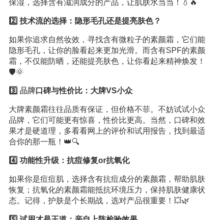
保湿，选择含有滋润成分的产品，让肌肤水当当！💧🔥
2️⃣ 技术流的选择：隐形毛孔还是提亮肤色？
如果你追求自然妆效，寻找含有微粒子的素颜霜，它们能
隐形毛孔，让你的脸看起来更加光滑。而含有SPF的素颜
霜，不仅能防晒，还能提亮肤色，让你看起来精神焕发！
🛡️🌞
3️⃣
品牌
口碑与性价比：大牌VS小众
大牌素颜霜往往品质有保证，但价格不菲。不妨试试小众
品牌，它们可能更有惊喜，性价比更高。当然，口碑和效
果才是硬道理，多看看网上的评价和试用报告，找到最适
合你的那一瓶！👑🔍
4️⃣ 功能性升级：抗痘修复or抗氧化
如果你是痘痘肌，选择含有抗痘成分的素颜霜，帮助肌肤
恢复；抗氧化的素颜霜能抵抗环境压力，保持肌肤健康状
态。记得，护肤是个长期战，选对产品很重要！💥🌿
5️⃣ 试用才是王道：亲自上阵检验效果