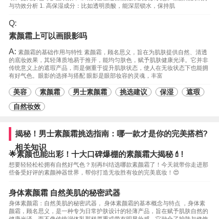
与功效分析 1. 高保湿成分：比如透明质酸，能深层锁水，保持肌
Q:
素颜霜上可以画眼影吗
A:
素颜霜的基础作用与特性 素颜霜，顾名思义，旨在为肌肤提供自然、清透
的底妆效果，其轻薄质地易于推开，能均匀肤色，赋予肌肤健康光泽。它并非
传统意义上的遮瑕产品，而是侧重于提升肌肤状态，使人在无妆状态下也能拥
有好气色。眼影的选择与搭配 眼影是眼部妆容的灵魂，丰富
美容
素颜霜
男士素颜霜
挑选建议
保湿
遮瑕
自然妆效
揭秘！男士素颜霜挑选指南：哪一款才是你的完美搭档?
相关知识
🌟素颜也能出彩！十大口碑爆棚的素颜霜大揭秘💄!
想要轻轻松松拥有自然好气色？别再纠结选哪款素颜霜了！今天就带你走进那
些备受好评的素颜神器世界，帮你打造无妆胜有妆的完美底妆！😍
身体素颜霜 自然美肌的秘密武器
身体素颜霜：自然美肌的秘密武器， 身体素颜霜的基本概念与特点 ，身体素
颜霜，顾名思义，是一种专为日常护肤设计的轻薄产品，旨在赋予肌肤自然的