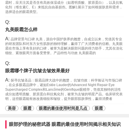
霜时，应关注其是否含有高效保湿成分（如透明质酸、胶原蛋白），以及抗氧
化剂（维生素C、E）来抵抗自由基损伤。图解1展示了如何根据肤质和需求，
选择适合的眼霜类型。
Q:
丸美眼霜怎么样
A:
品牌背景与口碑 丸美，源自中国护肤界的翘楚，自成立以来，凭借其专业
的研发团队和对东方女性肌肤的独特理解，赢得了广大消费者的信赖。丸美眼
霜在市场上享有良好的口碑，被誉为是解决眼部问题的得力助手，尤其在淡化
细纹、紧致眼周方面备受赞誉。产品特性与功效 丸美眼霜的
Q:
眼霜哪个牌子抗皱去皱效果最好
A:
探寻抗皱圣品：眼霜品牌大战中的翘楚， 抗皱功效：科学验证与市场口碑
，在众多眼霜品牌中，诸如Estée Lauder的Advanced Night Repair Eye
Supercharged Complex和Lancôme的Genifique眼精华，凭借其独特的活性
成分如透明质酸、胶原蛋白和抗氧化剂，被誉为去皱的明星产品。临床研究表
明，这些眼霜能有效改善细纹和皱纹，提升眼部肌肤弹性，赢得消费者
美容
眼霜
眼霜的最佳使用时间是几点
眼霜
眼部护理的秘密武器 眼霜的最佳使用时间揭示相关知识