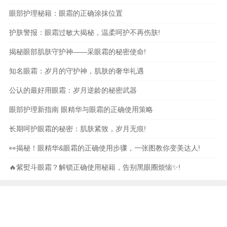
眼部护理秘籍：眼霜的正确涂抹位置
护肤警报：眼霜过敏大揭秘，温柔呵护不再伤肤!
揭秘眼部肌肤守护神——采眼霜的秘密使命!
知名眼霜：岁月的守护神，肌肤的奢华礼遇
公认的最好用眼霜：岁月逆龄的秘密武器
眼部护理新指南 眼精华与眼霜的正确使用策略
长期呵护眼霜的秘密：肌肤紧致，岁月无痕!
👀揭秘！眼精华&眼霜的正确使用步骤，一张图教你变美达人!
🔥紫熨斗眼霜？解锁正确使用秘籍，告别黑眼圈烦恼✨!
本站内容和图片均来自互联网,仅供读者参考,请勿转载
与分享，如有内容和图片有误或者涉及侵权请及时联系
本站处理。
文化
旅游
knowedge
encyclopedia