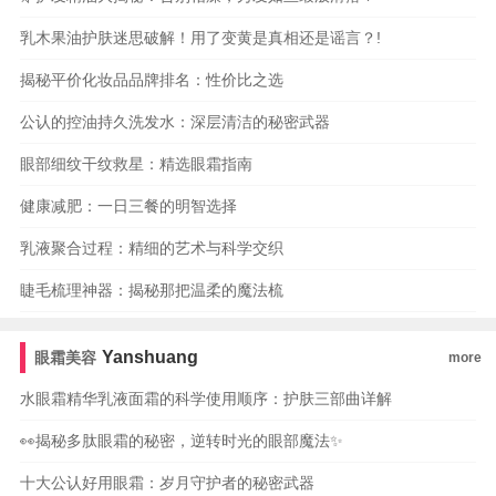
乳木果油护肤迷思破解！用了变黄是真相还是谣言？!
揭秘平价化妆品品牌排名：性价比之选
公认的控油持久洗发水：深层清洁的秘密武器
眼部细纹干纹救星：精选眼霜指南
健康减肥：一日三餐的明智选择
乳液聚合过程：精细的艺术与科学交织
睫毛梳理神器：揭秘那把温柔的魔法梳
Yanshuang
眼霜美容
more
水眼霜精华乳液面霜的科学使用顺序：护肤三部曲详解
👀揭秘多肽眼霜的秘密，逆转时光的眼部魔法✨
十大公认好用眼霜：岁月守护者的秘密武器