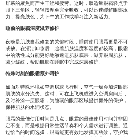
屏幕的聚焦而产生干涩和疲劳。这时，取适量眼霜轻点于
眼下三角区，轻轻按摩至完全吸收，可以迅速缓解眼部压
力，提亮肤色，为下午的工作或学习注入新活力。
睡前的眼霜深度滋养修护
夜晚是肌肤自我修复的关键时段，睡前使用眼霜更是不可
或缺。在清洁卸妆后，趁着肌肤温度和湿度都较高，眼霜
中的活性成分能更好地渗透进肌肤底层，滋养眼周肌肤，
减少皱纹，帮助肌肤在睡眠中完成深层修护。
特殊时刻的眼霜额外呵护
如面对特殊环境如空调房或飞行时，空气干燥会加速眼部
肌肤的水分流失。这时，可在上飞机或进入空调房间后，
及时补涂一层眼霜，为脆弱的眼部区域提供额外的保护，
保持肌肤的水润状态。
眼霜的最佳使用时间是几点，眼霜的最佳使用时间并非固
定不变，而是根据日常
生活
节奏和个人需求进行调整。通
过恰当的时间选择，眼霜能更有效地发挥其功效，守护我