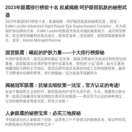
2023年眼霜排行榜前十名 权威揭晓 呵护眼部肌肤的秘密武
器
2023年眼霜排行榜前十名：权威揭晓，呵护眼部肌肤的秘密武器， 榜首：
Estée Lauder Advanced Night Repair Eye Supercharged Complex ，作为高
端护肤品牌的代表，Estée Lauder的眼霜凭借其卓越的修复能力，成功荣登榜
首。富含透明质酸和抗氧化成分，能深层滋养，淡化细纹，使眼部肌肤焕发新
生。亚军：Kiehls Midnight Recove
国货眼霜：崛起的护肤力量——十大排行榜探秘
中国护肤新风尚：国货品牌的崛起 近年来，随着消费者对天然成分和性价比的
重视，国货眼霜在全球护肤市场中崭露头角。曾经的“小众”选择，如今正逐渐
颠覆国际大牌的主导地位。国货品牌凭借其深厚的传统工艺和创新研发，赢得
了消费者的信赖和赞誉。排行榜揭秘：实力派选手脱颖而出
揭秘冠军眼霜：抗皱去细纹第一法宝，官方认证的奇迹!
在这个颜值即正义的时代，眼部肌肤的护理可马虎不得。今天，我要跟大家分
享一款真正能赢得抗皱去细纹比赛冠军的眼霜——来自官方认证的神奇瑰宝，
让你的眼睛焕发青春光彩，秒变少女眼！
人参眼霜的秘密宝库：必买三地探秘
寻找最适合的人参眼霜？别急，这里有三个不容错过的购物圣地，保证帮你找
到那瓶能点亮双眸的神奇之水！