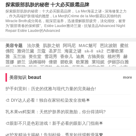
探索眼部肌肤的秘密 十大必买眼霜品牌
探索眼部肌肤的秘密：十大必买眼霜品牌， La Mer海蓝之谜 - 深海修复之力
，作为高端护肤领域的翘楚，La Mer的Crème de la Mer眼霜以其独特的
Miracle Broth成分闻名，能深层滋养，迅速缓解眼部疲劳，淡化细纹，被誉
为“眼部青春的保鲜膜”。Estée Lauder雅诗兰黛 - 抗皱圣品Advanced Night
Repair Estée Lauder的Advanced
美容专题
法尔曼
肌肤之钥
阿玛尼
MAC魅可
芭比波朗
蜜丝
佛陀
雅诗兰黛
兰蔻
圣罗兰
海蓝之谜
sk-II
sk2
巴黎欧莱
雅
玉兰油
资生堂
雪花秀
香奈儿
迪奥
古驰美妆
植村秀
赫
莲娜
娇兰
汤姆福特
倩碧
碧欧泉
欧莱雅
莱珀妮
伊丽莎白雅
顿
珀莱雅
韩束
百雀羚
自然堂
佰草集
相宜本草
大宝
水密
码
郁美净
隆力奇
卡姿兰
纽西之谜
方里
兰芝
爱茉莉
尔木
beaut
美容知识
more
萄
无人区玫瑰
观夏
护手剑宽剑：历史的优雅与现代力量的完美融合!
🎨 DIY达人必看！独自在家轻松染发全攻略🌟
乳木果vs鳄梨果：天然护肤界的双胞胎，你分得清吗?
🎨眼影不只是色彩游戏！新手必看的眼影入门指南🌟
🌿护发精油大揭秘！告别枯燥，秀发如丝缎般滑落💖