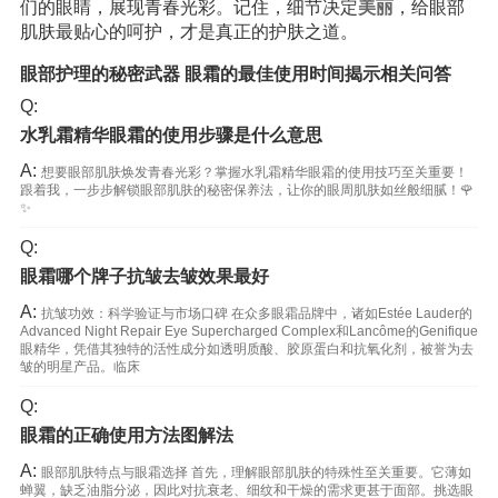
们的眼睛，展现青春光彩。记住，细节决定
美丽
，给眼部
肌肤最贴心的呵护，才是真正的护肤之道。
眼部护理的秘密武器 眼霜的最佳使用时间揭示相关问答
Q:
水乳霜精华眼霜的使用步骤是什么意思
A:
想要眼部肌肤焕发青春光彩？掌握水乳霜精华眼霜的使用技巧至关重要！
跟着我，一步步解锁眼部肌肤的秘密保养法，让你的眼周肌肤如丝般细腻！🌹
✨
Q:
眼霜哪个牌子抗皱去皱效果最好
A:
抗皱功效：科学验证与市场口碑 在众多眼霜品牌中，诸如Estée Lauder的
Advanced Night Repair Eye Supercharged Complex和Lancôme的Genifique
眼精华，凭借其独特的活性成分如透明质酸、胶原蛋白和抗氧化剂，被誉为去
皱的明星产品。临床
Q:
眼霜的正确使用方法图解法
A:
眼部肌肤特点与眼霜选择 首先，理解眼部肌肤的特殊性至关重要。它薄如
蝉翼，缺乏油脂分泌，因此对抗衰老、细纹和干燥的需求更甚于面部。挑选眼