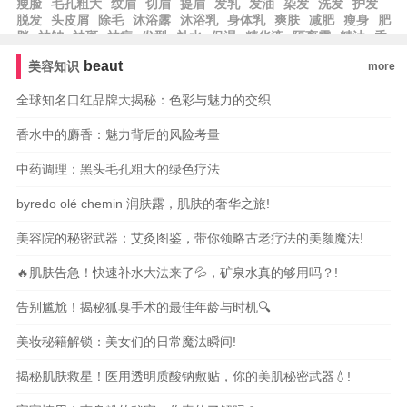
瘦脸
毛孔粗大
纹眉
切眉
提眉
发乳
发油
染发
洗发
护发
脱发
头皮屑
除毛
沐浴露
沐浴乳
身体乳
爽肤
减肥
瘦身
肥
胖
祛皱
祛斑
祛痘
发型
补水
保湿
精华液
隔离霜
精油
香
水
beaut
美容知识
more
全球知名口红品牌大揭秘：色彩与魅力的交织
香水中的麝香：魅力背后的风险考量
中药调理：黑头毛孔粗大的绿色疗法
byredo olé chemin 润肤露，肌肤的奢华之旅!
美容院的秘密武器：艾灸图鉴，带你领略古老疗法的美颜魔法!
🔥肌肤告急！快速补水大法来了💦，矿泉水真的够用吗？!
告别尴尬！揭秘狐臭手术的最佳年龄与时机🔍
美妆秘籍解锁：美女们的日常魔法瞬间!
揭秘肌肤救星！医用透明质酸钠敷贴，你的美肌秘密武器💧!