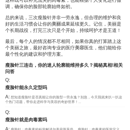
这样既可以补充流失的肉毒素，也能根据个人变化进行微
调，确保你的脸部轮廓始终如初。
总的来说，三次瘦脸针并非一劳永逸，但合理的维护和良
好的生活习惯会让你的
美丽
成果延续更久。记住，美丽是
个长期战役，打完三次只是个开始，持续呵护才是王道！
最后，每个人的情况都不尽相同，如果你真的打算踏上这
个美丽之旅，最好咨询专业的医疗
美容
医生，他们能给你
最个性化的建议和护理方案。
瘦脸针三连击，你的迷人轮廓能维持多久？揭秘真相!相关
问答
Q:
瘦脸针能永久定型吗
A:
想知道瘦脸针是否真能让你的脸型一劳永逸？别急，今天我就来扒一扒这
个热门话题，带你走进科学与美容的奇妙世界！...
Q:
瘦脸针就是肉毒素吗
A:
瘦脸针：肉毒素的科学解读与美容新风尚， 瘦脸针：肉毒素的医学定义 ，