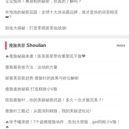
宝宝慎用！爽身粉的秘密，你真的了解吗？
🌸泡泡的秘密花园：全球十大沐浴露品牌，谁才是你的浴室精灵
👑?
卸妆大揭秘：打造零残留美妆战场!
Shoulian
瘦脸美容
more
🔥瘦脸秘籍来袭！医美新星带你重塑瓜子脸💖
瘦脸最有效方法：运动的力量
探索美容新趋势 瘦脸针的效果与价位解析
瘦脸速效秘籍 打造精致小V脸
咬肌瘦脸针，你的美丽秘密武器！多久一次才最完美？!
瘦脸针三载记：从圆润到精致，我的美丽进化论!
🔥张予曦亲授！7个超燃瘦脸动作，告别大饼脸，get同框小V脸！
🔥