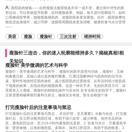
A:
面部肌肉锻炼——自然瘦脸法脸部线条并非一成不变，通过有针对性的面
部运动，可以有效提升轮廓，达到瘦脸效果。例如，每天进行咀嚼练习，如吃
口香糖或咬苹果，能锻炼脸颊肌肉，使脸部线条更加紧致。此外，眼部按摩也
能促进血液循环，减少浮肿，使眼睛周围线条更加清晰。健康饮食与水分管理
——
美容
瘦脸
瘦脸针
三次注射
维持时间
瘦脸针三连击，你的迷人轮廓能维持多久？揭秘真相!相
关知识
瘦脸针 美学微调的艺术与科学
瘦脸针：美学微调的艺术与科学， 瘦脸针的医学原理与功效 ，瘦脸针，又称
肉毒素注射，其核心成分是肉毒杆菌素。它通过阻断神经与肌肉间的信号传
递，暂时性地使特定肌肉放松，减少面部肌肉过度收缩，从而达到缩小咬肌或
下颌角的效果，实现自然的瘦脸效果。这是一种非手术、无创的美容方式，深
受爱美人士青睐。瘦脸针的精细化操作与安全性 在专业医生的指导下，瘦脸针
注射需要精确掌握剂量和注射点，确保安全有效。医生会根据个体
打完瘦脸针后的注意事项与禁忌
打完瘦脸针后的注意事项与禁忌， 术后护理：至关重要1. 冷敷与休息：打完瘦
脸针后，应立即冰敷局部区域，有助于缩小血管，减少肿胀。保持充足的休
息，避免剧烈运动，至少24小时内避免阳光直射。2. 饮食与水分：尽量避免辛
辣、硬质食物，以免刺激咬肌。多喝水，保持口腔湿润，有助于肌肉恢复。3.