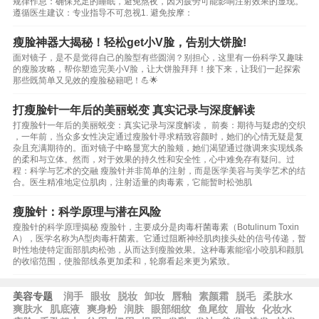
规律作息：确保充足的睡眠，避免熬夜，因为疲劳可能影响注射效果的显现。
遵循医生建议：专业指导不可忽视1. 避免按摩：
瘦脸神器大揭秘！轻松get小V脸，告别大饼脸!
面对镜子，是不是觉得自己的脸型有些圆润？别担心，这里有一份科学又趣味
的瘦脸攻略，帮你塑造完美小V脸，让大饼脸拜拜！接下来，让我们一起探索
那些既简单又见效的瘦脸秘籍吧！💪🌟
打瘦脸针一年后的美丽蜕变 真实记录与深度解读
打瘦脸针一年后的美丽蜕变：真实记录与深度解读， 前奏：期待与疑虑的交织
，一年前，当众多女性决定通过瘦脸针寻求精致容颜时，她们的心情无疑是复
杂且充满期待的。面对镜子中略显宽大的脸颊，她们渴望通过微调来实现线条
的柔和与立体。然而，对于效果的持久性和安全性，心中难免存有疑问。过
程：科学与艺术的交融 瘦脸针并非简单的注射，而是医学美容与美学艺术的结
合。医生精准地定位肌肉，注射适量的肉毒素，它能暂时松弛肌
瘦脸针：科学原理与潜在风险
瘦脸针的科学原理揭秘 瘦脸针，主要成分是肉毒杆菌毒素（Botulinum Toxin
A），医学名称为A型肉毒杆菌素。它通过阻断神经肌肉接头处的信号传递，暂
时性地使特定面部肌肉松弛，从而达到瘦脸效果。这种毒素能缩小咬肌和颧肌
的收缩范围，使脸部线条更加柔和，轮廓看起来更为紧致。
美容专题
润手
眼妆
脱妆
卸妆
唇釉
素颜霜
脱毛
柔肤水
爽肤水
肌底液
爽身粉
润肤
眼部细纹
鱼尾纹
眉妆
化妆水