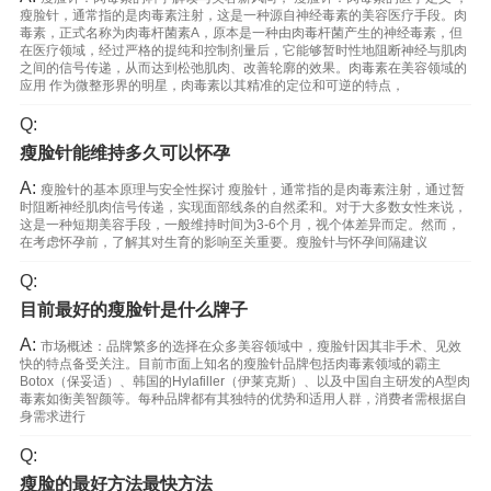
瘦脸针，通常指的是肉毒素注射，这是一种源自神经毒素的美容医疗手段。肉
毒素，正式名称为肉毒杆菌素A，原本是一种由肉毒杆菌产生的神经毒素，但
在医疗领域，经过严格的提纯和控制剂量后，它能够暂时性地阻断神经与肌肉
之间的信号传递，从而达到松弛肌肉、改善轮廓的效果。肉毒素在美容领域的
应用 作为微整形界的明星，肉毒素以其精准的定位和可逆的特点，
Q:
瘦脸针能维持多久可以怀孕
A:
瘦脸针的基本原理与安全性探讨 瘦脸针，通常指的是肉毒素注射，通过暂
时阻断神经肌肉信号传递，实现面部线条的自然柔和。对于大多数女性来说，
这是一种短期美容手段，一般维持时间为3-6个月，视个体差异而定。然而，
在考虑怀孕前，了解其对生育的影响至关重要。瘦脸针与怀孕间隔建议
Q:
目前最好的瘦脸针是什么牌子
A:
市场概述：品牌繁多的选择在众多美容领域中，瘦脸针因其非手术、见效
快的特点备受关注。目前市面上知名的瘦脸针品牌包括肉毒素领域的霸主
Botox（保妥适）、韩国的Hylafiller（伊莱克斯）、以及中国自主研发的A型肉
毒素如衡美智颜等。每种品牌都有其独特的优势和适用人群，消费者需根据自
身需求进行
Q:
瘦脸的最好方法最快方法