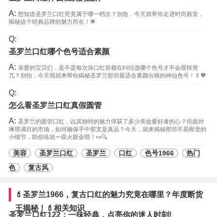
A:
想知道圣罗兰口红究竟属于哪一档次？别急，今天就带你走进时尚殿堂，
揭秘这个经典品牌的魅力所在！🌟
Q:
圣罗兰口红哪个色号适合素颜
A:
亲爱的宝贝们，是不是每次涂口红前都在纠结选哪个色号才不会显得突
兀？别怕，今天我就来帮你揭秘圣罗兰那些最适合素颜出镜的神仙色号！💄💖
Q:
怎么看圣罗兰口红真假圆管
A:
圣罗兰的圆管口红，以其独特的魅力俘获了多少美妆爱好者的心？但面对
琳琅满目的市场，如何确保手中那支是真品？今天，就来揭秘那些不易察觉的
小细节，助你练就一双火眼金睛！👀🔍
美容
圣罗兰口红
圣罗兰
口红
色号1966
热门
色
复古风
💄圣罗兰1966，复古口红的魅力究竟在哪里？年度断货
王揭秘！💄相关知识
圣罗兰口红122：一抹经典，点亮你的迷人时刻!