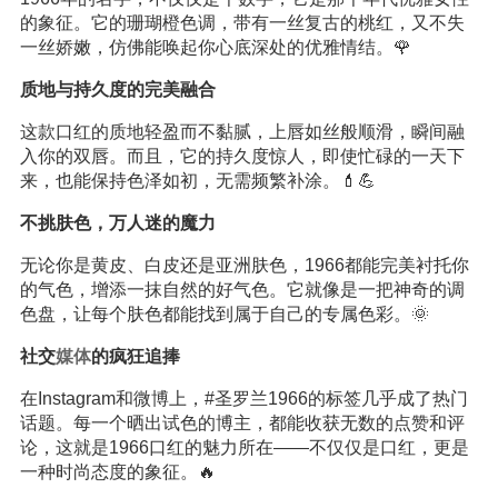
的象征。它的珊瑚橙色调，带有一丝复古的桃红，又不失
一丝娇嫩，仿佛能唤起你心底深处的优雅情结。🌹
质地与持久度的完美融合
这款口红的质地轻盈而不黏腻，上唇如丝般顺滑，瞬间融
入你的双唇。而且，它的持久度惊人，即使忙碌的一天下
来，也能保持色泽如初，无需频繁补涂。💄💪
不挑肤色，万人迷的魔力
无论你是黄皮、白皮还是亚洲肤色，1966都能完美衬托你
的气色，增添一抹自然的好气色。它就像是一把神奇的调
色盘，让每个肤色都能找到属于自己的专属色彩。🌞
社交
媒体
的疯狂追捧
在Instagram和微博上，#圣罗兰1966的标签几乎成了热门
话题。每一个晒出试色的博主，都能收获无数的点赞和评
论，这就是1966口红的魅力所在——不仅仅是口红，更是
一种时尚态度的象征。🔥