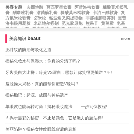
美容专题
夫西地酸
莫匹罗星软膏
阿昔洛韦软膏
糠酸莫米松乳
膏
酮康唑乳膏
溶菌酶乳膏
糠酸莫米松软膏
卡泊三醇软膏
复
方氟米松软膏
卤米松
皱波角叉菜提取物
非那雄胺喷雾剂
更昔
洛韦眼用凝胶
米诺地尔搽剂
觅光胶原炮
熊果苷
黄芪霜
皂基
乳木果
且初
乳木果油
果冻胶
修丽可
草莓籽油
玉龙茶香
霍
霍巴油
蓝铜胜肽
芙丽芳丝
露得清
根皮素
果酸换肤
泊紫汀
beaut
美容知识
more
兰
脱羧肌肽
比亚芬
阿甘油
阿芙精油
雅萌
纪梵希
希思黎
科颜氏
雅漾
whoo后
宝格丽
法尔曼
肌肤之钥
阿玛尼
肥胖纹的防治与淡化之道
揭秘化妆水与保湿水：你真的分清了吗？
牙齿美白大比拼：冷光VS漂白，哪款让你笑得更灿烂？✨!
瘦脸操大揭秘：真的能帮你塑造V脸吗？
揭秘胎记：起源、成因与神秘遗产
单眼皮也能玩转时尚！揭秘眼妆魔法——一步到位教程!
💄揭示唇彩的秘密：不止是颜色，它是魅力的魔法棒!
美丽陷阱？揭秘女性纹眼线背后的真相