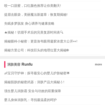
咬一口甜蜜，口红颜色推荐让你美翻天!
提眉去眼袋，美丽魔法新篇章：恢复期揭秘!
失眠多梦脱发 身心调养与健康攻略
🔥揭秘！切眉手术后的完美复原时间表🔍
揭秘眼科小秘密：更昔洛韦眼用凝胶浓度大公开👀!
揭秘方里公司：科技巨头的地理位置大揭秘🌐
Runfu
润肤美容
more
👶宝贝守护神：探寻最安心的婴儿护肤秘密🌟
揭秘肌肤的秘密武器：润肤产品大揭秘💧!
强生婴儿润肤霜 安全与功效的双重保障
婴儿身体润肤乳：寻找最温柔的呵护