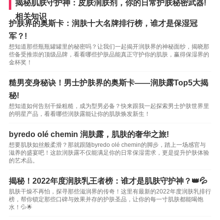
揭秘肌肤守护神：皮肤润肤剂，你的日常护肤秘密武器!
相关知识
护肤界的奥斯卡：润肤十大名牌排行榜，谁才是保湿冠
军？!
想知道那些瓶瓶罐罐里的秘密吗？让我们一起揭开润肤界的神秘面纱，揭晓那
些备受推崇的顶级品牌，看看哪些护肤品能真正守护你的肌肤，赢得保湿界的
金杯奖！
糙男变身秘诀！男士护肤界的奥斯卡——润肤露Top5大揭
秘!
想知道如何告别干燥粗糙，成为型男必备？快来跟我一起探索男士护肤世界里
的明星产品，看看哪些润肤露能让你的肌肤焕发新生！
byredo olé chemin 润肤露，肌肤的奢华之旅!
想要肌肤如丝般柔滑？那就跟随byredo olé chemin的脚步，踏上一场感官与
滋养的盛宴吧！这款润肤露不仅能满足你的日常保湿需求，更是提升护肤体验
的艺术品。
揭秘！2022年度润肤乳王者榜：谁才是肌肤守护神？👑💦
肌肤干燥不再怕，探寻那些滋润界的传奇！这里有最新的2022年度润肤乳排行
榜，帮你锁定那些口碑与效果并存的护肤圣品，让你的每一寸肌肤都能喝饱
水！💦🌟