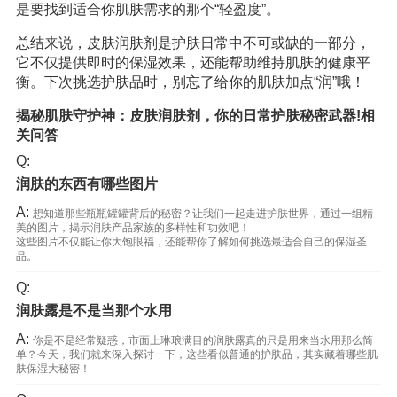
是要找到适合你肌肤需求的那个“轻盈度”。
总结来说，皮肤润肤剂是护肤日常中不可或缺的一部分，
它不仅提供即时的保湿效果，还能帮助维持肌肤的健康平
衡。下次挑选护肤品时，别忘了给你的肌肤加点“润”哦！
揭秘肌肤守护神：皮肤润肤剂，你的日常护肤秘密武器!相
关问答
Q:
润肤的东西有哪些图片
A:
想知道那些瓶瓶罐罐背后的秘密？让我们一起走进护肤世界，通过一组精
美的图片，揭示润肤产品家族的多样性和功效吧！
这些图片不仅能让你大饱眼福，还能帮你了解如何挑选最适合自己的保湿圣
品。
Q:
润肤露是不是当那个水用
A:
你是不是经常疑惑，市面上琳琅满目的润肤露真的只是用来当水用那么简
单？今天，我们就来深入探讨一下，这些看似普通的护肤品，其实藏着哪些肌
肤保湿大秘密！