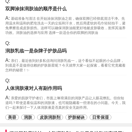
Q:
双脚涂抹润肤油的顺序是什么
A:
基础准备与清洁 在开始涂抹润肤油之前，确保双脚已经彻底清洁干净。先
用温水和温和的肥皂洗去一天的尘垢和汗水，然后用柔软的毛巾轻轻拍干，避
免摩擦造成皮肤损伤。这样可以确保润肤油能更好地被皮肤吸收，发挥其滋养
功效。润肤油的选择与应用 选择一款适合你的双脚的润肤油
Q:
润肤乳临一是杂牌子护肤品吗
A:
亲们，最近收到好多私信询问润肤乳临一，这个看似不起眼的小众品牌，
到底是不是值得信赖的护肤新星呢？今天就带大家一起探索，看看它究竟藏着
怎样的秘密！✨
Q:
人体润肤液对人有副作用吗
A:
亲爱的肌肤守护者们，市面上琳琅满目的润肤产品让人眼花缭乱。但你知
道吗？即使是看似温和的润肤液，也可能隐藏着一些潜在的小问题。今天，我
们一起来探讨一下人体润肤液是否真的安全无副作用。
美容
润肤
皮肤润肤剂
护肤秘诀
日常保湿