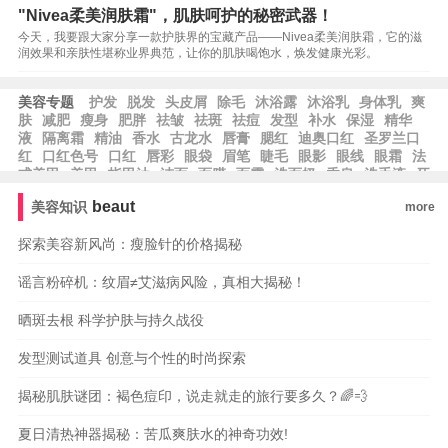
"Nivea柔美润肤霜"，肌肤呵护的秘密武器！
今天，我要跟大家分享一款护肤界的宝藏产品——Nivea柔美润肤霜，它的滋
润效果和亲肤性堪称业界典范，让你的肌肤喝饱水，焕发健康光彩。
美容专题
护发
脱发
头皮屑
除毛
沐浴露
沐浴乳
身体乳
爽
肤
减肥
瘦身
肥胖
祛皱
祛斑
祛痘
发型
补水
保湿
精华
液
隔离霜
精油
香水
古龙水
唇膏
腮红
迪奥口红
圣罗兰口
红
口红色号
口红
唇彩
眼袋
眉笔
睫毛
眼影
眼线
眼霜
法
式美甲
美甲
指甲油
洁面
面膜
面霜
洗面奶
香皂
洗手液
牙
膏
乳液
beaut
美容知识
more
探索美容新风尚：瘦脸针的价格揭秘
谣言粉碎机：纹眉≠艾滋病风险，真相大揭秘！
晒斑去根 科学护肤与持久战役
发型测试道具 创意与个性的时尚探索
揭秘肌肤谜团：褐色痘印，说走就走的旅行要多久？🌈💨
夏日清热神器揭秘：苦瓜爽肤水的神奇功效!