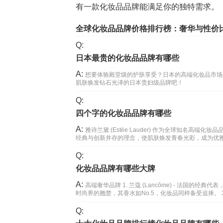
有一款化妆品品牌能满足你的独特需求。
全球化妆品品牌价格排行榜：奢华与性价
Q:
日本最贵的化妆品品牌有哪些
A:
想要体验殿堂级的护肤享受？日本的高端化妆品市场
肌肤焕发钻石光泽的日本贵妇级品牌吧！
Q:
四个字的化妆品品牌有哪些
A:
雅诗兰黛 (Estée Lauder) 作为全球知名
经典与创新并存的理念，使肌肤焕发青春光彩，成为优雅女性
Q:
化妆品品牌有哪些大牌
A:
高端奢华品牌 1. 兰蔻 (Lancôme) - 法国的经典
时尚界的翘楚，其香水如No.5，化妆品同样备受追捧。 3.
Q: