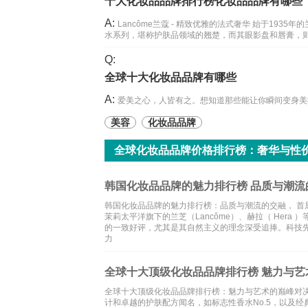
十大化妆品品牌排行榜化妆品品牌有哪些
A:
Lancôme兰蔻 - 精致优雅的法式奢华 始于19
水系列，堪称护肤品领域的翘楚，而其眼影盘和唇膏，则是时尚
Q:
全球十大化妆品品牌有哪些
A:
爱美之心，人皆有之。想知道那些能让你瞬间变身美
美容
化妆品品牌
全球化妆品品牌价格排行榜：奢华与性
韩国化妆品品牌的魅力排行榜 品质与潮流
韩国化妆品品牌的魅力排行榜：品质与潮流的交融， 首屈一
茉莉太平洋旗下的兰芝（Lancôme）、赫拉（ Her
的一致好评，尤其是其自然主义的理念深受追捧。科技先锋： I
力
全球十大顶级化妆品品牌排行榜 魅力与艺
全球十大顶级化妆品品牌排行榜：魅力与艺术的巅峰对决， 
计和卓越的护肤配方闻名，如标志性香水No.5，以及经典的N°