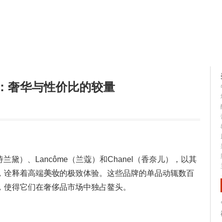
容大全
美容知识
：奢华与性价比的较量
（雅诗兰黛）、Lancôme（兰蔻）和Chanel（香奈儿），以其
，诠释着高端
美妆
的极致体验。这些品牌的单品动辄数百
，使得它们在奢侈品市场中独占鳌头。