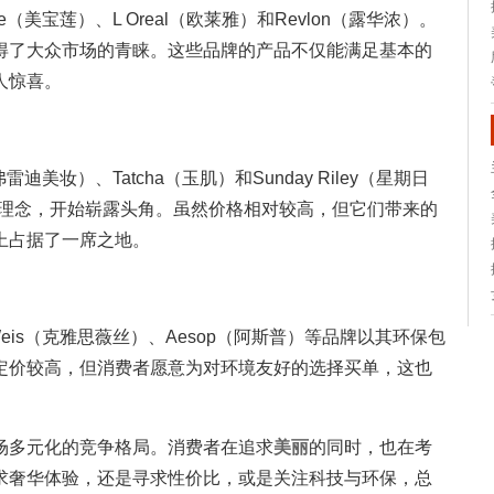
e（美宝莲）、L Oreal（欧莱雅）和Revlon（露华浓）。
得了大众市场的青睐。这些品牌的产品不仅能满足基本的
人惊喜。
雷迪美妆）、Tatcha（玉肌）和Sunday Riley（星期日
护肤理念，开始崭露头角。虽然价格相对较高，但它们带来的
上占据了一席之地。
Weis（克雅思薇丝）、Aesop（阿斯普）等品牌以其环保包
定价较高，但消费者愿意为对环境友好的选择买单，这也
场多元化的竞争格局。消费者在追求
美丽
的同时，也在考
求奢华体验，还是寻求性价比，或是关注科技与环保，总