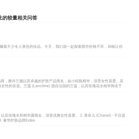
比的较量相关问答
藏着不少令人屏息的珍品。今天，我们就一起探索那些价格不菲，却能让你
高端化妆品品牌，雅诗兰黛以其卓越的护肤产品闻名，如小棕瓶精华，深受女性喜爱。其
的首选。兰蔻 (Lancôme) 源自法国的兰蔻，以其玫瑰花水精华闻名于
代表，以其玫瑰水和精华露闻名，深受优雅女性喜爱。 2. 香奈儿 (Chanel) - 不仅是
 奢华护肤品牌Estée