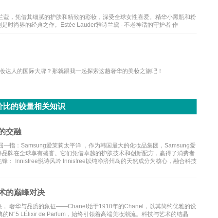
35年的兰蔻，凭借其细腻的护肤和精致的彩妆，深受全球女性喜爱。精华小黑瓶和粉
界的经典之作。Estée Lauder雅诗兰黛 - 不老神话的守护者 作
妆达人的国际大牌？那就跟我一起探索这趟奢华的美妆之旅吧！
价比的较量相关知识
的交融
指：Samsung爱茉莉太平洋 ，作为韩国最大的化妆品集团，Samsung爱
a ）等品牌在全球享有盛誉。它们凭借卓越的护肤技术和创新配方，赢得了消费者
nnisfree悦诗风吟 Innisfree以纯净济州岛的天然成分为核心，融合科技
术的巅峰对决
奢华与品质的象征——Chanel始于1910年的Chanel，以其简约优雅的设
5 LÉlixir de Parfum，始终引领着高端美妆潮流。科技与艺术的结晶