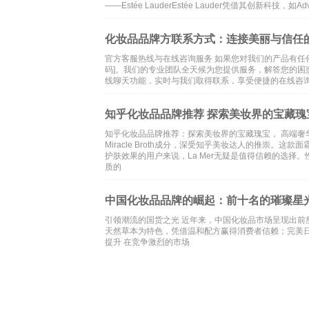
——Estée LauderEstée Lauder凭借其创新科技，如Ad
化妆品品牌方联系方式：连接美丽与信任
官方客服热线与在线咨询服务 如果您对我们的产品有任
码]。我们的专业团队全天候为您提供服务，解答您的
线聊天功能，实时与我们取得联系，享受便捷的在线咨
知乎化妆品品牌推荐 探索美妆界的宝藏瑰
知乎化妆品品牌推荐：探索美妆界的宝藏瑰宝， 高端奢华：L
Miracle Broth成分，深受知乎美妆达人的推崇
护肤效果的用户来说，La Mer无疑是值得信赖的选择。性价
质的
中国化妆品品牌的崛起：前十名的璀璨星
引领潮流的国货之光 近年来，中国化妆品市场呈现出
天然草本为特色，凭借温和配方赢得消费者信赖；完美
提升 在竞争激烈的市场
本站内容和图片均来自互联网,仅
文化
旅游
knowedge
encyclope