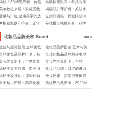
揭秘！醋里藏玄机，肌肤
与禁忌
揭秘！3D烤瓷牙套，价格
电动按摩眼霜：科技与美
焕新生！
背后的科技秘密💰🔍
容的完美邂逅!
美妆救星来啦！紧急脱妆
揭秘肌肤守护者：柔肤水
补救大法💄!
执行标准号背后的故事!
唇釉与口红 健康美学的选
告别熊猫眼，揭秘眼袋消
择之争
失大法！眼袋去除, 最有效
🌟揭秘肌肤守护者：正常
寻找最佳祛疤药膏：科学
方法, 图片揭秘
痣VS黑色素瘤，你真的分
验证与用户口碑的双重考
得清吗？🔍
量
化妆品品牌美容
Brand
more
兰蔻与雅诗兰黛 全球化妆
化妆品品牌图鉴 艺术与美
品界的双子星座
的邂逅
全球化妆品品牌排名：魅
全球化妆品品牌的璀璨瑰
力与卓越的较量
宝：国际十大排行榜
美妆界奥斯卡：年度化妆
美妆界的奥斯卡：全球
品品牌排行榜揭晓！
Top10化妆品品牌大揭
揭秘美妆界权威：知乎用
化妆品品牌：口红的魅力
秘！??
户心中的化妆品品牌排行
层次解读
揭秘美妆神话：那些触动
美妆秘籍：探索那些值得
榜
人心的品牌故事，每一滴
信赖的化妆品品牌，让你
女士魅力密码：高档化妆
美妆界的奥斯卡：2023年
都是艺术与科学的交融!
美出新高度！
品品牌TOP10奢华排行榜
度化妆品品牌排行榜揭
揭秘!
晓！??