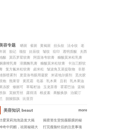
联系我们
SITEMAP
美容专题
晒斑
雀斑
黄褐斑
抬头纹
法令纹
老
年斑
胎记
颈纹
妊辰纹
皱纹
痘印
透明质酸
夫西
地酸
莫匹罗星软膏
阿昔洛韦软膏
糠酸莫米松乳膏
酮康唑乳膏
溶菌酶乳膏
糠酸莫米松软膏
卡泊三醇软
膏
复方氟米松软膏
卤米松
皱波角叉菜提取物
非那
雄胺喷雾剂
更昔洛韦眼用凝胶
米诺地尔搽剂
觅光胶
原炮
熊果苷
黄芪霜
皂基
乳木果
且初
乳木果油
果冻胶
修丽可
草莓籽油
玉龙茶香
霍霍巴油
蓝铜
胜肽
芙丽芳丝
露得清
根皮素
果酸换肤
泊紫汀
兰
脱羧肌肽
比亚芬
美容知识
beaut
more
🎨爱茉莉泡泡染发大揭
揭密资生堂悦薇眼膜的秘
秘！轻松变身彩虹女孩✨
密：用后还需卸除吗？💧
神奇中药醋，祛斑秘籍大
打完瘦脸针后的注意事项
👀