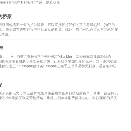
vanced Night Repair精华露，以及明星
的桥梁
何疑问或需要专业的护肤建议，可以直接拨打我们的官方客服热线：[电话号
困惑，确保您在选购过程中得到满意的指导。此外，您也可以通过官方网站的在
询体验。
宝
a Mer海蓝之谜被誉为“护肤神话”的La Mer，其经典面霜凭借独特的
。这款面霜能深度滋养肌肤，修复受损屏障，让肌肤焕发如丝般的光泽。对于追求极致
比之王：Cetaphil丝塔芙Cetaphil在知乎上以其温和无刺激、适合各种肤
光
前所未有的活力，本土品牌凭借卓越品质和创新科技崭露头角。其中，百雀羚以
日记以鲜明的互联网营销策略，迅速占领年轻消费群体的心。科技驱动的品质
供读者参考,请勿转载与分享，如有内容和图片有误或者涉及侵权请及时联系本站处理
dia