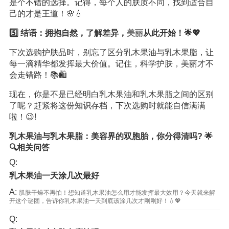
是个不错的选择。记得，每个人的肤质不同，找到适合自
己的才是王道！🌸💧
5️⃣ 结语：拥抱自然，了解差异，
美丽
从此开始！🌟💖
下次选购护肤品时，别忘了区分乳木果油与乳木果脂，让
每一滴精华都发挥最大价值。记住，科学护肤，美丽才不
会走错路！📚🛍️
现在，你是不是已经明白乳木果油和乳木果脂之间的区别
了呢？赶紧将这份
知识
存档，下次选购时就能自信满满
啦！😉!
乳木果油与乳木果脂：美容界的双胞胎，你分得清吗? 🌟
🔍相关问答
Q:
乳木果油一天涂几次最好
A:
肌肤干燥不再怕！想知道乳木果油怎么用才能发挥最大效用？今天就来解
开这个谜团，告诉你乳木果油一天到底该涂几次才刚刚好！💧💖
Q: