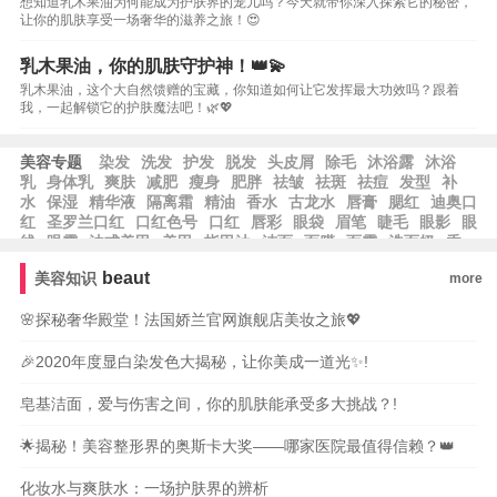
想知道乳木果油为何能成为护肤界的宠儿吗？今天就带你深入探索它的秘密，
让你的肌肤享受一场奢华的滋养之旅！😍
乳木果油，你的肌肤守护神！👑💫
乳木果油，这个大自然馈赠的宝藏，你知道如何让它发挥最大功效吗？跟着
我，一起解锁它的护肤魔法吧！🌿💖
美容专题
染发
洗发
护发
脱发
头皮屑
除毛
沐浴露
沐浴
乳
身体乳
爽肤
减肥
瘦身
肥胖
祛皱
祛斑
祛痘
发型
补
水
保湿
精华液
隔离霜
精油
香水
古龙水
唇膏
腮红
迪奥口
红
圣罗兰口红
口红色号
口红
唇彩
眼袋
眉笔
睫毛
眼影
眼
线
眼霜
法式美甲
美甲
指甲油
洁面
面膜
面霜
洗面奶
香
皂
洗手液
beaut
美容知识
more
🌸探秘奢华殿堂！法国娇兰官网旗舰店美妆之旅💖
🎉2020年度显白染发色大揭秘，让你美成一道光✨!
皂基洁面，爱与伤害之间，你的肌肤能承受多大挑战？!
🌟揭秘！美容整形界的奥斯卡大奖——哪家医院最值得信赖？👑
化妆水与爽肤水：一场护肤界的辨析