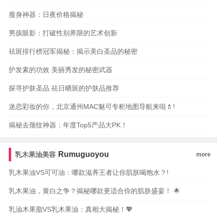
瘦身神器：日夜价格揭秘
男孩眼影：打破性别界限的艺术创新
祛斑排行榜冠军揭秘：揭示美白圣品的秘密
护发素的功效 美丽秀发的秘密武器
探寻护肤圣品 祛日晒斑的护肤品推荐
迷恋彩妆的你，北京通州MAC魅可专柜地图导航来啦💄!
揭秘去颈纹神器：年度Top5产品大PK！
Rumuguoyou
乳木果油美容
more
乳木果油VS可可油：哪款滋养王者让你肌肤喝饱水？!
乳木果油，黄白之争？揭秘哪款更适合你的肌肤盛宴！ 🌟
乳油木果脂VS乳木果油：真相大揭秘！💖