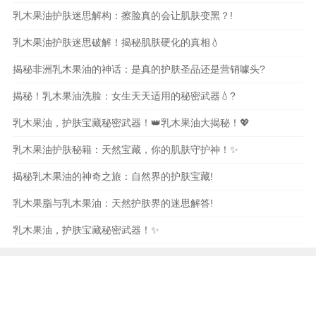
乳木果油护肤迷思解构：擦脸真的会让肌肤变黑？!
乳木果油护肤迷思破解！揭秘肌肤硬化的真相💧
揭秘非洲乳木果油的神话：是真的护肤圣品还是营销噱头?
揭秘！乳木果油洗脸：女生天天适用的秘密武器💧?
乳木果油，护肤宝藏秘密武器！👑乳木果油大揭秘！💖
乳木果油护肤秘籍：天然宝藏，你的肌肤守护神！✨
揭秘乳木果油的神奇之旅：自然界的护肤宝藏!
乳木果脂与乳木果油：天然护肤界的迷思解答!
乳木果油，护肤宝藏秘密武器！✨
本站内容和图片均来自互联网,仅供读者参考,请勿转载
与分享，如有内容和图片有误或者涉及侵权请及时联系
本站处理。
文化
旅游
knowedge
encyclopedia