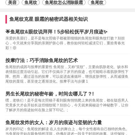
美容
鱼尾纹
鱼尾纹怎么消除眼霜
鱼尾纹
鱼尾纹克星 眼霜的秘密武器相关知识
🌟鱼尾纹&眼纹说拜拜！5步轻松抚平岁月痕迹✨
亲爱的美眉们，是不是每次照镜子都被那细细的鱼尾纹和眼角纹打败？别担
心，今天就来分享我的亲测护肤心得，教你如何轻松减淡它们，重拾青春光
彩！😍
按摩疗法：巧手消除鱼尾纹的艺术
鱼尾纹的成因与按摩的重要性 鱼尾纹，又称“笑纹”，主要由肌肤老化、缺水和
表情肌过度活动引起。它们不仅揭示了岁月的痕迹，也可能暗示着肌肤弹性下
降。然而，通过适当的按摩，可以促进血液循环，增强皮肤弹性，从而减缓鱼
尾纹的显现，甚至使之逐渐淡化。按摩手法与步骤 1
男生长尾纹的秘密年龄，时间去哪儿了？!
嘿，老铁们！是不是每次照镜子看到眼角悄悄爬上来的鱼尾纹，都在疑惑男人
究竟多大才会开始长这些细纹呢？别担心，今天就来揭秘这个神秘数字，让你
了解岁月的痕迹如何在脸上留下印记。;
鱼尾纹发炸的女人：岁月的痕迹与坚韧的力量
岁月的印记：鱼尾纹的解读 在人生的舞台上，每个女性都有自己独特的角色。
当鱼尾纹开始在眼角悄然浮现，仿佛在讲述一段关于时间的故事。这些皱纹，