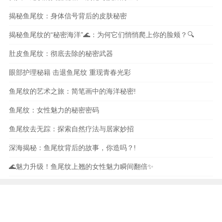
揭秘鱼尾纹：身体信号背后的皮肤秘密
揭秘鱼尾纹的“秘密海洋”🌊：为何它们悄悄爬上你的脸颊？🔍
肚皮鱼尾纹：彻底去除的秘密武器
眼部护理秘籍 击退鱼尾纹 重现青春光彩
鱼尾纹的艺术之旅：简笔画中的海洋秘密!
鱼尾纹：女性魅力的秘密密码
鱼尾纹去无踪：探索自然疗法与居家妙招
深海揭秘：鱼尾纹背后的故事，你造吗？!
🌊魅力升级！鱼尾纹上翘的女性魅力瞬间翻倍✨
本站内容和图片均来自互联网,仅供读者参考,请勿转载
与分享，如有内容和图片有误或者涉及侵权请及时联系
本站处理。
文化
旅游
knowedge
encyclopedia