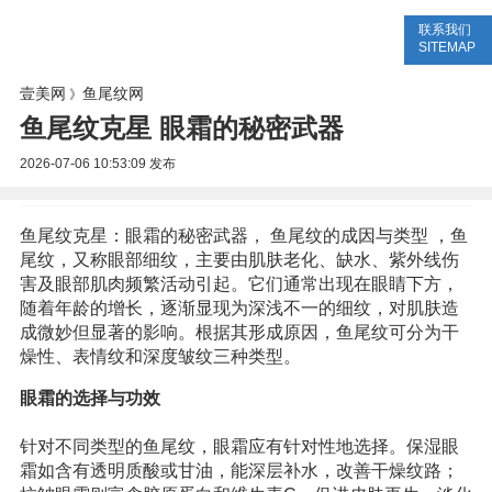
联系我们
美容网
美容大全
美容知识
SITEMAP
壹美网
鱼尾纹网
》
鱼尾纹克星 眼霜的秘密武器
2026-07-06 10:53:09
发布
鱼尾纹克星：眼霜的秘密武器， 鱼尾纹的成因与类型 ，鱼
尾纹，又称眼部细纹，主要由肌肤老化、缺水、紫外线伤
害及眼部肌肉频繁活动引起。它们通常出现在眼睛下方，
随着年龄的增长，逐渐显现为深浅不一的细纹，对肌肤造
成微妙但显著的影响。根据其形成原因，鱼尾纹可分为干
燥性、表情纹和深度皱纹三种类型。
眼霜的选择与功效
针对不同类型的鱼尾纹，眼霜应有针对性地选择。保湿眼
霜如含有透明质酸或甘油，能深层补水，改善干燥纹路；