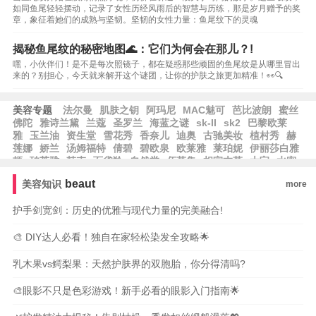
如同鱼尾轻轻摆动，记录了女性历经风雨后的智慧与历练，那是岁月赠予的奖
章，象征着她们的成熟与坚韧。坚韧的女性力量：鱼尾纹下的灵魂
揭秘鱼尾纹的秘密地图🌊：它们为何会在那儿？!
嘿，小伙伴们！是不是每次照镜子，都在疑惑那些顽固的鱼尾纹是从哪里冒出
来的？别担心，今天就来解开这个谜团，让你的护肤之旅更加精准！👀🔍
美容专题
法尔曼
肌肤之钥
阿玛尼
MAC魅可
芭比波朗
蜜丝
佛陀
雅诗兰黛
兰蔻
圣罗兰
海蓝之谜
sk-II
sk2
巴黎欧莱
雅
玉兰油
资生堂
雪花秀
香奈儿
迪奥
古驰美妆
植村秀
赫
莲娜
娇兰
汤姆福特
倩碧
碧欧泉
欧莱雅
莱珀妮
伊丽莎白雅
顿
珀莱雅
韩束
百雀羚
自然堂
佰草集
相宜本草
大宝
水密
码
郁美净
隆力奇
卡姿兰
纽西之谜
方里
兰芝
爱茉莉
尔木
beaut
美容知识
more
萄
无人区玫瑰
观夏
护手剑宽剑：历史的优雅与现代力量的完美融合!
🎨 DIY达人必看！独自在家轻松染发全攻略🌟
乳木果vs鳄梨果：天然护肤界的双胞胎，你分得清吗?
🎨眼影不只是色彩游戏！新手必看的眼影入门指南🌟