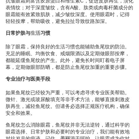
抗皱眼霜则富含胶原蛋白和维生素C，促进皮肤再生，淡化
表情纹；对于深度皱纹，含有A酸、肽类或肉毒杆菌成分的
眼霜能有效紧致肌肤，减少皱纹深度。使用眼霜时，记得
轻轻按摩，帮助吸收，避免拉扯导致纹路加深。
日常护肤与
生活
习惯
除了眼霜，保持良好的生活习惯也能辅助鱼尾纹的防治。
充足的睡眠、均衡饮食、戒烟限酒以及定期做眼部按摩，
都能延缓鱼尾纹的产生。此外，避免长时间盯着电子屏
幕，定期做眼部防晒，都是防止鱼尾纹加重的重要步骤。
专业治疗与医美手段
如果鱼尾纹已经较为严重，可以考虑寻求专业医美帮助。
微针、激光或玻尿酸填充等非手术方法，能够直接刺激皮
肤再生，减轻鱼尾纹。但请务必选择正规医疗机构，确保
安全和效果。
鱼尾纹怎么消除眼霜，鱼尾纹并非无法逆转，通过科学的
眼霜选择、日常护肤和必要时的专业治疗，我们能有效地
对抗岁月的痕迹。记住，
美丽
源于呵护，让眼霜成为你对