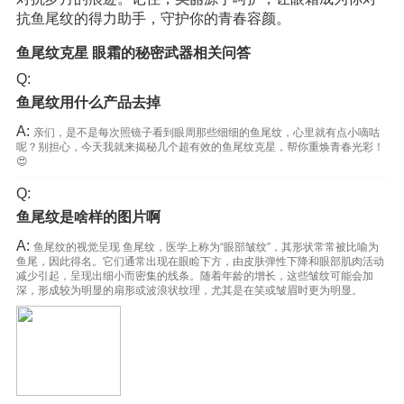
抗鱼尾纹的得力助手，守护你的青春容颜。
鱼尾纹克星 眼霜的秘密武器相关问答
Q:
鱼尾纹用什么产品去掉
A:
亲们，是不是每次照镜子看到眼周那些细细的鱼尾纹，心里就有点小嘀咕
呢？别担心，今天我就来揭秘几个超有效的鱼尾纹克星，帮你重焕青春光彩！
😍
Q:
鱼尾纹是啥样的图片啊
A:
鱼尾纹的视觉呈现 鱼尾纹，医学上称为“眼部皱纹”，其形状常常被比喻为
鱼尾，因此得名。它们通常出现在眼睑下方，由皮肤弹性下降和眼部肌肉活动
减少引起，呈现出细小而密集的线条。随着年龄的增长，这些皱纹可能会加
深，形成较为明显的扇形或波浪状纹理，尤其是在笑或皱眉时更为明显。