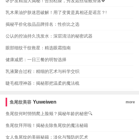
🌿护发精油大揭秘！告别枯燥，秀发如丝缎般滑落💖
乳木果油护肤迷思破解！用了变黄是真相还是谣言？!
揭秘平价化妆品品牌排名：性价比之选
公认的控油持久洗发水：深层清洁的秘密武器
眼部细纹干纹救星：精选眼霜指南
健康减肥：一日三餐的明智选择
乳液聚合过程：精细的艺术与科学交织
睫毛梳理神器：揭秘那把温柔的魔法梳
Yuweiwen
鱼尾纹美容
more
鱼尾纹何时悄悄爬上脸颊？揭秘年龄的秘密🔍
鱼尾纹拜拜啦！揭秘去除鱼尾纹的魔法秘籍
女人鱼尾纹的美丽秘籍：淡化与预防的艺术