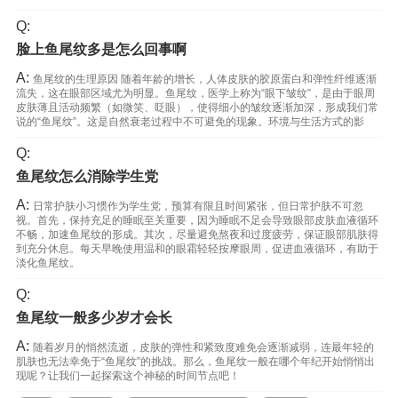
Q:
脸上鱼尾纹多是怎么回事啊
A:
鱼尾纹的生理原因 随着年龄的增长，人体皮肤的胶原蛋白和弹性纤维逐渐
流失，这在眼部区域尤为明显。鱼尾纹，医学上称为“眼下皱纹”，是由于眼周
皮肤薄且活动频繁（如微笑、眨眼），使得细小的皱纹逐渐加深，形成我们常
说的“鱼尾纹”。这是自然衰老过程中不可避免的现象。环境与生活方式的影
Q:
鱼尾纹怎么消除学生党
A:
日常护肤小习惯作为学生党，预算有限且时间紧张，但日常护肤不可忽
视。首先，保持充足的睡眠至关重要，因为睡眠不足会导致眼部皮肤血液循环
不畅，加速鱼尾纹的形成。其次，尽量避免熬夜和过度疲劳，保证眼部肌肤得
到充分休息。每天早晚使用温和的眼霜轻轻按摩眼周，促进血液循环，有助于
淡化鱼尾纹。
Q:
鱼尾纹一般多少岁才会长
A:
随着岁月的悄然流逝，皮肤的弹性和紧致度难免会逐渐减弱，连最年轻的
肌肤也无法幸免于“鱼尾纹”的挑战。那么，鱼尾纹一般在哪个年纪开始悄悄出
现呢？让我们一起探索这个神秘的时间节点吧！