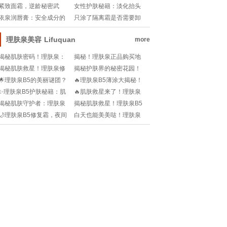
秘2023牙齿美白技术大揭
肥皂甘油，谁才是你肌肤
紧致面霜，逆龄秘密武
女性护肤秘籍：淡化抬头
秘🌟
的真爱?
器！你的肌肤守护神！
纹的艺术
依泉润唇膏：安全成分的
只涂了隔离霜是否需要卸
魅力探索
妆：浅析日常护肤小误区
理肤泉美容
Lifuquan
more
揭秘肌肤密码！理肤泉：
揭秘！理肤泉正品购买地
谁的护肤救星？💧💖
图🔍：线上&线下通途无阻!
揭秘肌肤救星！理肤泉修
揭秘护肤界的秘密花园！
复面膜深度测评💖
理肤泉官方网址大公开🔍!
🌟理肤泉B5的美丽谜团？
🔥理肤泉B5薄涂大揭秘！
用了反而痘痘大作战🔥
卸妆后还要洗吗？💦
✨理肤泉B5护肤秘籍：肌
🔥肌肤救星来了！理肤泉
肤救星，一周几次才够？
B5过敏红痒痒，真的能用
揭秘肌肤守护者：理肤泉
揭秘肌肤救星！理肤泉B5
💖
吗？💖
B5的秘密藏身之处🔍
面膜，你的护肤秘密花园
🌙理肤泉B5修复霜，夜间
白天也能美美哒！理肤泉
🌸!
守护神揭秘！💤
B5大揭秘，你的护肤新宠
儿?