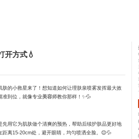
容大全
美容知识
打开方式💧
，肌肤的小救星来了！想知道如何让理肤泉喷雾发挥最大效
精准到位，就像专业
美容
师教你那样！✨💦
是先用它为肌肤做个清爽的预热，帮助后续护肤品更好地
离15-20cm处，避开眼睛，均匀喷洒全脸。😌💦