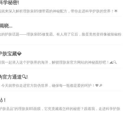
科学秘密!
就来深入解析理肤泉B5绷带霜的神秘配方，带你走进科学护肤的世界！🌟
晓...
速的护肤话题——理肤泉B5修复霜。有人用了它后，脸蛋竟然变得像被辣椒粉
肤宝藏💎
我一起潜入这个护肤界的海洋，解锁理肤泉官方网站的神秘面纱吧！🌊🔍
官方通道🔍!
今天就带你走进官方防伪世界，确保每一瓶都是爱的呵护！💖🔎
!
护肤圣品”的理肤泉B5面膜，它究竟藏着怎样的秘密？跟着我，走进科学护肤