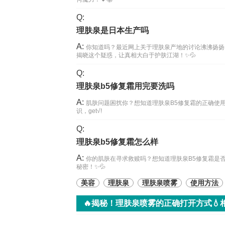
Q:
理肤泉是日本生产吗
A:
你知道吗？最近网上关于理肤泉产地的讨论沸沸扬扬
揭晓这个疑惑，让真相大白于护肤江湖！✨💦
Q:
理肤泉b5修复霜用完要洗吗
A:
肌肤问题困扰你？想知道理肤泉B5修复霜的正确使
识，get√!
Q:
理肤泉b5修复霜怎么样
A:
你的肌肤在寻求救赎吗？想知道理肤泉B5修复霜是
秘密！✨💦
美容
理肤泉
理肤泉喷雾
使用方法
🔥揭秘！理肤泉喷雾的正确打开方式💧