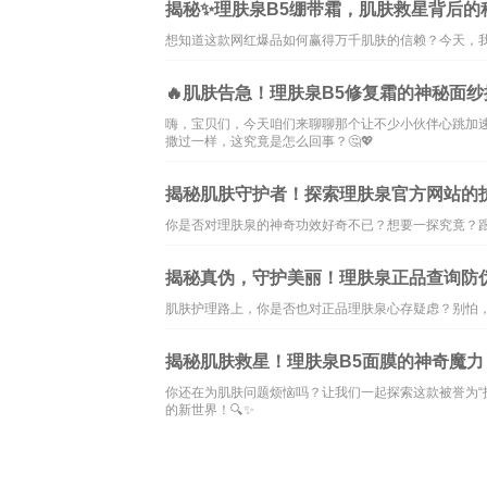
揭秘✨理肤泉B5绷带霜，肌肤救星背后的
想知道这款网红爆品如何赢得万千肌肤的信赖？今天，我
🔥肌肤告急！理肤泉B5修复霜的神秘面纱揭
嗨，宝贝们，今天咱们来聊聊那个让不少小伙伴心跳加
撒过一样，这究竟是怎么回事？🤔💖
揭秘肌肤守护者！探索理肤泉官方网站的护
你是否对理肤泉的神奇功效好奇不已？想要一探究竟？跟
揭秘真伪，守护美丽！理肤泉正品查询防伪
肌肤护理路上，你是否也对正品理肤泉心存疑虑？别怕，
揭秘肌肤救星！理肤泉B5面膜的神奇魔力
你还在为肌肤问题烦恼吗？让我们一起探索这款被誉为“
的新世界！🔍✨