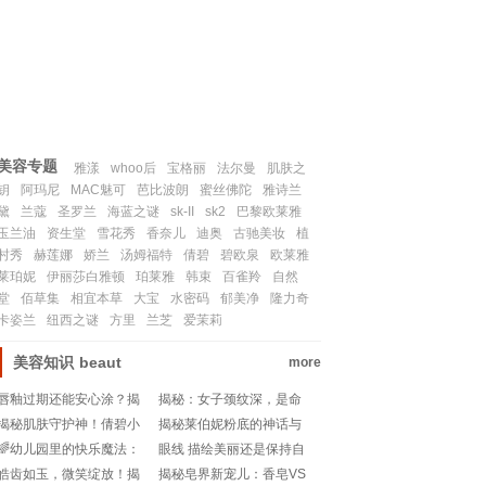
联系我们
SITEMAP
美容专题
雅漾
whoo后
宝格丽
法尔曼
肌肤之
钥
阿玛尼
MAC魅可
芭比波朗
蜜丝佛陀
雅诗兰
黛
兰蔻
圣罗兰
海蓝之谜
sk-II
sk2
巴黎欧莱雅
玉兰油
资生堂
雪花秀
香奈儿
迪奥
古驰美妆
植
村秀
赫莲娜
娇兰
汤姆福特
倩碧
碧欧泉
欧莱雅
莱珀妮
伊丽莎白雅顿
珀莱雅
韩束
百雀羚
自然
堂
佰草集
相宜本草
大宝
水密码
郁美净
隆力奇
卡姿兰
纽西之谜
方里
兰芝
爱茉莉
美容知识
beaut
more
唇釉过期还能安心涂？揭
揭秘：女子颈纹深，是命
秘唇釉保质期的秘密💄!
运的纹理还是岁月的印
揭秘肌肤守护神！倩碧小
揭秘莱伯妮粉底的神话与
记？
黄油，你的护肤秘密武器
真相：美妆界的新宠儿💄
🌈幼儿园里的快乐魔法：
眼线 描绘美丽还是保持自
💧💖
🔍
果冻胶艺术创作!
然？
皓齿如玉，微笑绽放！揭
揭秘皂界新宠儿：香皂VS