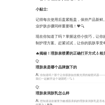
小贴士:
记得每次使用后盖紧瓶盖，保持产品新鲜
业护肤步骤同样重要哦！💖🔍
现在你知道了吗？掌握这些小技巧，让你
制护理方案。赶紧试试，让你的肌肤享受每
🔥揭秘！理肤泉喷雾的正确打开方式💧相
Q:
理肤泉是哪个品牌旗下的
A:
你知道吗？那个让你肌肤如丝般光滑的秘密武器——
我们一起解开这个谜团吧！🔍💧
Q:
理肤泉润肤乳怎么样
A:
想知道这款被誉为敏感肌亲妈的理肤泉润肤乳是否名
何魔力！💖📚