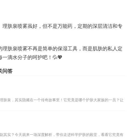
。理肤泉喷雾虽好，但不是万能药，定期的深层清洁和专
的理肤泉喷雾不再是简单的保湿工具，而是肌肤的私人定
一滴水分子的呵护吧！💦💖
关问答
理肤泉，其实隐藏在一个传奇故事里！它究竟是哪个护肤大家族的一员？让
副其实？今天就来一场深度解析，带你走进科学护肤的殿堂，看看它究竟有