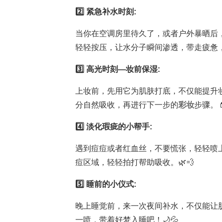
2️⃣ 紧急补水时刻:
当你在空调房里待久了，或者户外暴晒后
轻轻按压，让水分子瞬间渗透，带走疲惫，
3️⃣ 高光时刻—妆前保湿:
上妆前，先用它为肌肤打底，不仅能提升
分自然吸收，再进行下一步的
彩妆
步骤。
4️⃣ 淡化瑕疵的小帮手:
遇到痘痘或者红血丝，不要慌张，轻轻喷
痘区域，轻轻拍打帮助吸收。🌿💨
5️⃣ 睡前的小仪式:
晚上睡觉前，来一次夜间补水，不仅能让
一喷，带着好梦入睡吧！🌙💦