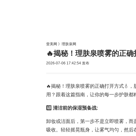
美容网
美
壹美网
》
理肤泉网
🔥揭秘！理肤泉喷雾的正确
2026-07-06 17:42:54
发布
🔥揭秘！理肤泉喷雾的正确打开方式💧
用？跟着这篇指南，让你的每一步护肤都
1️⃣ 清洁前的保湿预备战:
卸妆或洁面后，第一步不是立即喷雾，而
吸收。轻轻摇晃瓶身，让雾气均匀，然后在距