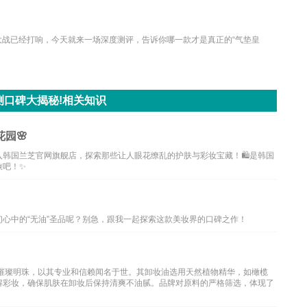
大战已经打响，今天就来一场深度测评，告诉你哪一款才是真正的“气垫皇
测口碑大揭秘!相关知识
园🌸
韩国兰芝官网旗舰店，探索那些让人眼花缭乱的护肤与彩妆宝藏！🛍️是韩国
旅吧！✨
心中的“无油”圣品呢？别急，跟我一起探索这款美妆界的口碑之作！
颗璀璨明珠，以其专业和信赖闻名于世。其卸妆油选用天然植物精华，如橄榄
解彩妆，确保肌肤在卸妆后保持清爽不油腻。品牌对原料的严格筛选，体现了