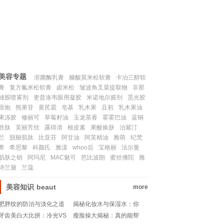
联系我们
SITEMAP
美容专题
溶菌酶乳膏
糠酸莫米松软膏
卡泊三醇软
膏
复方氟米松软膏
卤米松
皱波角叉菜提取物
非那
雄胺喷雾剂
更昔洛韦眼用凝胶
米诺地尔搽剂
觅光胶
原炮
熊果苷
黄芪霜
皂基
乳木果
且初
乳木果油
果冻胶
修丽可
草莓籽油
玉龙茶香
霍霍巴油
蓝铜
胜肽
芙丽芳丝
露得清
根皮素
果酸换肤
泊紫汀
兰
脱羧肌肽
比亚芬
阿甘油
阿芙精油
雅萌
纪梵
希
希思黎
科颜氏
雅漾
whoo后
宝格丽
法尔曼
肌肤之钥
阿玛尼
MAC魅可
芭比波朗
蜜丝佛陀
雅
诗兰黛
兰蔻
美容知识
beaut
more
肥胖纹的防治与淡化之道
揭秘化妆水与保湿水：你
真的分清了吗？
牙齿美白大比拼：冷光VS
瘦脸操大揭秘：真的能帮