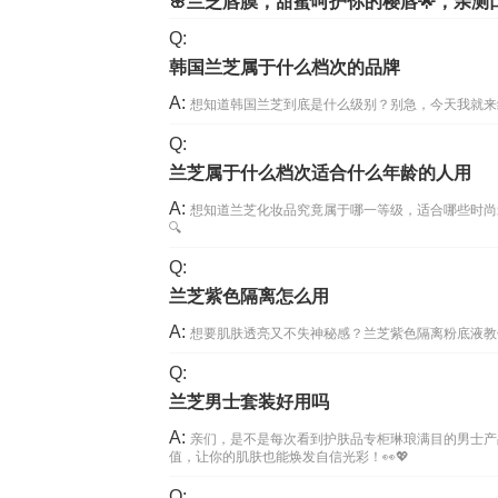
🌸兰芝唇膜，甜蜜呵护你的樱唇🌟，亲测
Q:
韩国兰芝属于什么档次的品牌
A:
想知道韩国兰芝到底是什么级别？别急，今天我就来
Q:
兰芝属于什么档次适合什么年龄的人用
A:
想知道兰芝化妆品究竟属于哪一等级，适合哪些时尚
🔍
Q:
兰芝紫色隔离怎么用
A:
想要肌肤透亮又不失神秘感？兰芝紫色隔离粉底液教
Q:
兰芝男士套装好用吗
A:
亲们，是不是每次看到护肤品专柜琳琅满目的男士产
值，让你的肌肤也能焕发自信光彩！👀💖
Q: