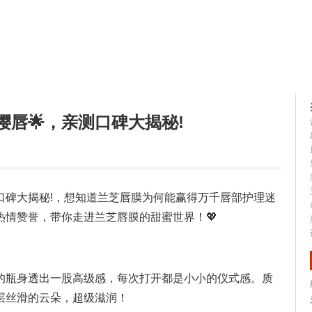
容大全
美容知识
樱唇🌟，亲测口碑大揭秘!
测口碑大揭秘!，想知道兰芝唇膜为何能赢得万千唇部护理迷
热情赞誉，带你走进兰芝唇膜的甜蜜世界！💖
的瓶身透出一股高级感，每次打开都是小小的仪式感。质
层丝滑的云朵，超级滋润！