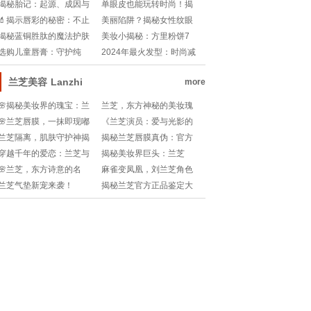
漂白，哪款让你笑得更灿
你塑造V脸吗？
揭秘胎记：起源、成因与
单眼皮也能玩转时尚！揭
烂？✨!
神秘遗产
秘眼妆魔法——一步到位
💄揭示唇彩的秘密：不止
美丽陷阱？揭秘女性纹眼
教程!
是颜色，它是魅力的魔法
线背后的真相
揭秘蓝铜胜肽的魔法护肤
美妆小揭秘：方里粉饼7
棒!
秘密，肌肤焕发新生力量!
克，到底能撑多久？!
选购儿童唇膏：守护纯
2024年最火发型：时尚减
真，关注成分
龄的艺术
兰芝美容
Lanzhi
more
🌸揭秘美妆界的瑰宝：兰
兰芝，东方神秘的美妆瑰
芝，来自韩国的秘密花园
宝，你get了吗?
🌸兰芝唇膜，一抹即现嘟
《兰芝演员：爱与光影的
🌸
嘟唇💖，告别干燥不再怕!
终章》揭秘!
兰芝隔离，肌肤守护神揭
揭秘兰芝唇膜真伪：官方
秘！隔离霜界的翘楚!
查询平台大揭秘🔍!
穿越千年的爱恋：兰芝与
揭秘美妆界巨头：兰芝
仲卿的凄美传说 이야기💖
（Lancôme）公司全名解
🌸兰芝，东方诗意的名
麻雀变凤凰，刘兰芝角色
析💖!
字，承载着何种美丽秘
再塑：揭秘谁将演绎经典
兰芝气垫新宠来袭！
揭秘兰芝官方正品鉴定大
密？🌸
重生？!
13&21色号大揭秘，你选
法！如何轻松辨别真假🔍
对了吗？!
官方网站指南💖