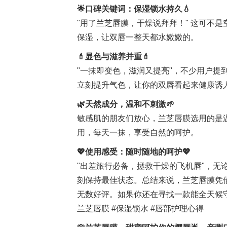
🌟口碑关键词：保湿锁水持久💧
"用了兰芝唇膜，干燥说拜拜！" 这可不
保湿，让双唇一整天都水嫩嫩的。
💄显色与滋养并重💄
"一抹即变色，滋润又提亮"，不少用户提
立刻提升气色，让你的双唇看起来健康诱
🌿天然成分，温和不刺激🌱
敏感肌的朋友们放心，兰芝唇膜选用的是
用，每天一抹，享受自然的呵护。
💖使用感受：随时随地的呵护💖
"出差旅行必备，拯救干燥的飞机唇"，无
刻保持最佳状态。总结来说，兰芝唇膜凭
无数好评。如果你还在寻找一款能全天候守
兰芝唇膜 #保湿锁水 #唇部护理心得