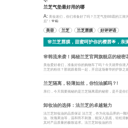
兰芝气垫最好用的哪
A:
美妆迷们，你们准备好了吗？兰芝气垫BB霜的江湖
后”！💖🛍️
美容
兰芝
兰芝唇膜
好评评语
🌸兰芝唇膜，甜蜜呵护你的樱唇🌟，亲
🌸韩流来袭！揭秘兰芝官网旗舰店的秘密花
美妆爱好者们，准备好你的购物车了吗？今天就带你潜入
兰芝的粉丝？那就跟着我一起，开启这场奢华的护肤之
兰芝隔离，轻薄如丝，你怕油腻吗？!
亲们，今天我要揭秘的是兰芝隔离霜的秘密，是不是你们
卸妆油的选择：法兰芝的卓越魅力
法兰芝卸妆油的品质保证 法兰芝，作为化妆品界的一
油、玫瑰果油等，温和而不刺激，能深入肌底，轻松溶
其对产品质量的极致追求。法兰芝卸妆油的功