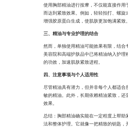
使用胸部精油进行按摩，不仅能直接作用
而达到紧致效果。例如，轻轻拍打、螺旋
增强胶原蛋白生成，使肌肤更加饱满紧致
三、精油与专业护理的结合
然而，单独使用精油可能效果有限，结合
美容院和高端护肤品中已将精油纳入护理
的功效，加速肌肤紧致进程。
四、注意事项与个人适用性
尽管精油具有潜力，但并非每个人都适合
敏的精油。此外，长期依赖精油紧致，还
效果。
总结：胸部精油确实能在一定程度上帮助
法和整体护理。它就像一把精致的钥匙，