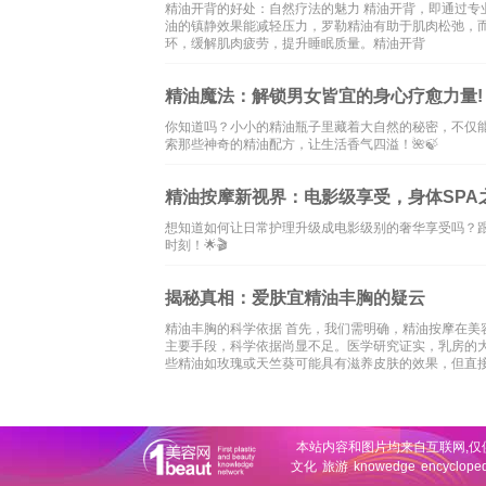
精油开背的好处：自然疗法的魅力 精油开背，即通过
油的镇静效果能减轻压力，罗勒精油有助于肌肉松弛，
环，缓解肌肉疲劳，提升睡眠质量。精油开背
精油魔法：解锁男女皆宜的身心疗愈力量!
你知道吗？小小的精油瓶子里藏着大自然的秘密，不仅
索那些神奇的精油配方，让生活香气四溢！🌺🍃
精油按摩新视界：电影级享受，身体SPA
想知道如何让日常护理升级成电影级别的奢华享受吗？
时刻！🌟🎬
揭秘真相：爱肤宜精油丰胸的疑云
精油丰胸的科学依据 首先，我们需明确，精油按摩在
主要手段，科学依据尚显不足。医学研究证实，乳房的
些精油如玫瑰或天竺葵可能具有滋养皮肤的效果，但直
本站内容和图片均来自互联网,仅
文化
旅游
knowedge
encyclope