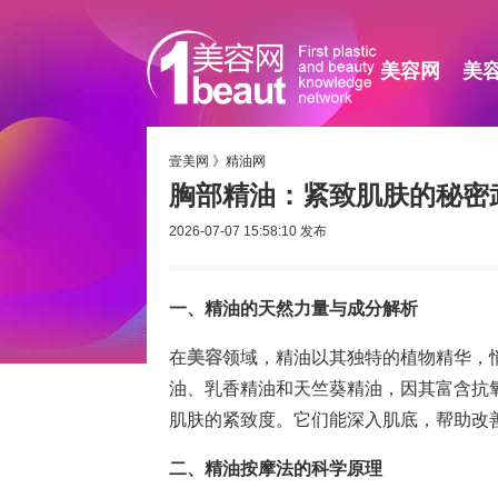
美容网
美
壹美网
》
精油网
胸部精油：紧致肌肤的秘密
2026-07-07 15:58:10
发布
一、精油的天然力量与成分解析
在
美容
领域，精油以其独特的植物精华，
油、乳香精油和天竺葵精油，因其富含抗
肌肤的紧致度。它们能深入肌底，帮助改
二、精油按摩法的科学原理