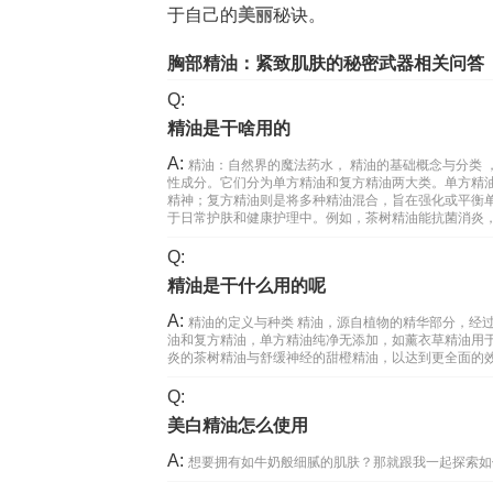
于自己的
美丽
秘诀。
胸部精油：紧致肌肤的秘密武器相关问答
Q:
精油是干啥用的
A:
精油：自然界的魔法药水， 精油的基础概念与分类
性成分。它们分为单方精油和复方精油两大类。单方精
精神；复方精油则是将多种精油混合，旨在强化或平衡
于日常护肤和健康护理中。例如，茶树精油能抗菌消炎
Q:
精油是干什么用的呢
A:
精油的定义与种类 精油，源自植物的精华部分，经
油和复方精油，单方精油纯净无添加，如薰衣草精油用
炎的茶树精油与舒缓神经的甜橙精油，以达到更全面的
Q:
美白精油怎么使用
A:
想要拥有如牛奶般细腻的肌肤？那就跟我一起探索如