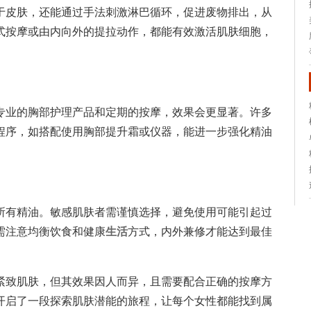
于皮肤，还能通过手法刺激淋巴循环，促进废物排出，从
式按摩或由内向外的提拉动作，都能有效激活肌肤细胞，
。
专业的胸部护理产品和定期的按摩，效果会更显著。许多
程序，如搭配使用胸部提升霜或仪器，能进一步强化精油
所有精油。敏感肌肤者需谨慎选择，避免使用可能引起过
需注意均衡饮食和健康
生活
方式，内外兼修才能达到最佳
紧致肌肤，但其效果因人而异，且需要配合正确的按摩方
开启了一段探索肌肤潜能的旅程，让每个女性都能找到属