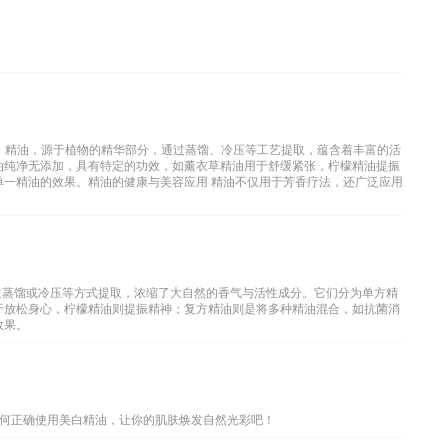
 ，精油，源于植物的精华部分，通过蒸馏、冷压等工艺提取，蕴含着丰富的活
油纯净无添加，具有特定的功效，如薰衣草精油用于舒缓紧张，柠檬精油提振
单一精油的效果。精油的健康与美容应用 精油不仅用于芳香疗法，还广泛应用
，
过蒸馏或冷压等方式提取，浓缩了大自然的香气与活性成分。它们分为单方精
于放松身心，柠檬精油则提振精神；复方精油则是将多种精油混合，如抗菌消
效果。
何正确使用美白精油，让你的肌肤焕发自然光彩吧！