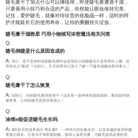
睫毛膏干了加点什么可以继续用，即使睫毛膏遭遇干涸，
只要善用小技巧和合适的产品，依然能让眼妆保持完美。
记住，爱护睫毛，就像对待珍贵的
化妆品
一样，适时的呵
护才能延长它的使用寿命，让你的
美丽
持久绽放。
睫毛膏干涸救星 巧用小物续写浓密魔法相关问答
Q:
睫毛倒睫是什么原因造成的
A:
亲们，是不是有时候刷睫毛膏时会发现自己的眼睫毛不是乖乖向上翘，反
而有点儿“叛逆”？别担心，今天就带你们深入了解一下睫毛倒睫的那些事儿！
Q:
睫毛膏干了怎么恢复
A:
别担心，你的睫毛膏突然变干？这里有一套神奇的急救指南，教你如何快
速恢复，让你的睫毛依然浓密迷人！
Q:
涂维e能促进睫毛生长吗
A:
维E的天然滋养成分 维生素E，一种强大的抗氧化剂，以其卓越的保湿和修
复能力闻名。它富含不饱和脂肪酸，能深入滋养毛囊，为睫毛提供必需的营