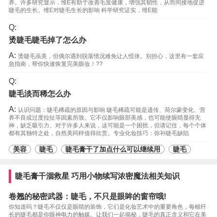
养。许多研究显示，维E有助于改善毛发健康，增强其韧性，从而间接地促进
睫毛的生长。维E对睫毛生长的影响 科学研究证实，维E能
Q:
烫睫毛睫毛掉了怎么办
A:
烫睫毛虽美，但偶尔遇到脱落情况难免让人慌张。别担心，这里有一套应
急指南，帮你快速恢复完美眼妆！??
Q:
睫毛淡而稀怎么办
A:
认识问题：睫毛稀疏的原因与影响 睫毛稀疏可能是遗传、荷尔蒙变化、营
养不良或过度拉扯等因素所致。它不仅影响眼部美感，也可能使眼睛显得无
神，缺乏吸引力。对于许多人来说，这可能是一个困扰，但请记住，每个个体
都有其独特之处，自然美同样值得欣赏。专业化妆技巧：弥补睫毛缺陷
美容
睫毛
睫毛膏干了加点什么可以继续用
睫毛
睫毛膏干涸救星 巧用小物续写浓密魔法相关知识
卷翘的秘密武器：睫毛，不只是眼眸的窗帘哦!
你知道吗？睫毛不仅仅是眼睛的装饰，它们是化妆艺术中的重要角色，每根纤
长的睫毛都是你眼神电力的触媒。让我们一起揭秘，睫毛的真正含义和它在美