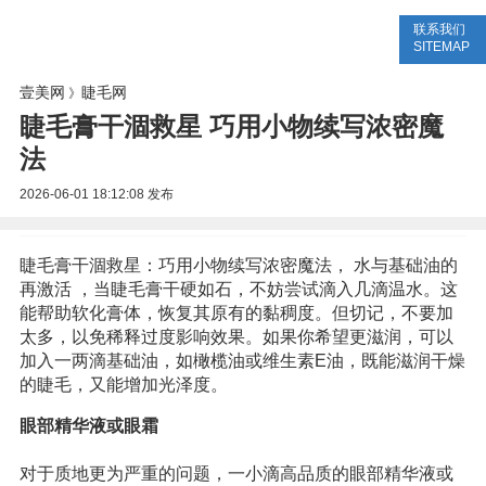
联系我们
美容网
美容大全
美容知识
SITEMAP
壹美网
睫毛网
》
睫毛膏干涸救星 巧用小物续写浓密魔
法
2026-06-01 18:12:08
发布
睫毛膏干涸救星：巧用小物续写浓密魔法， 水与基础油的
再激活 ，当睫毛膏干硬如石，不妨尝试滴入几滴温水。这
能帮助软化膏体，恢复其原有的黏稠度。但切记，不要加
太多，以免稀释过度影响效果。如果你希望更滋润，可以
加入一两滴基础油，如橄榄油或维生素E油，既能滋润干燥
的睫毛，又能增加光泽度。
眼部精华液或眼霜
对于质地更为严重的问题，一小滴高品质的眼部精华液或