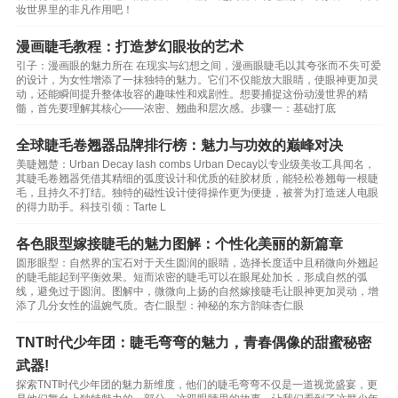
妆世界里的非凡作用吧！
漫画睫毛教程：打造梦幻眼妆的艺术
引子：漫画眼的魅力所在 在现实与幻想之间，漫画眼睫毛以其夸张而不失可爱
的设计，为女性增添了一抹独特的魅力。它们不仅能放大眼睛，使眼神更加灵
动，还能瞬间提升整体妆容的趣味性和戏剧性。想要捕捉这份动漫世界的精
髓，首先要理解其核心——浓密、翘曲和层次感。步骤一：基础打底
全球睫毛卷翘器品牌排行榜：魅力与功效的巅峰对决
美睫翘楚：Urban Decay lash combs Urban Decay以专业级美妆工具闻名，
其睫毛卷翘器凭借其精细的弧度设计和优质的硅胶材质，能轻松卷翘每一根睫
毛，且持久不打结。独特的磁性设计使得操作更为便捷，被誉为打造迷人电眼
的得力助手。科技引领：Tarte L
各色眼型嫁接睫毛的魅力图解：个性化美丽的新篇章
圆形眼型：自然界的宝石对于天生圆润的眼睛，选择长度适中且稍微向外翘起
的睫毛能起到平衡效果。短而浓密的睫毛可以在眼尾处加长，形成自然的弧
线，避免过于圆润。图解中，微微向上扬的自然嫁接睫毛让眼神更加灵动，增
添了几分女性的温婉气质。杏仁眼型：神秘的东方韵味杏仁眼
TNT时代少年团：睫毛弯弯的魅力，青春偶像的甜蜜秘密
武器!
探索TNT时代少年团的魅力新维度，他们的睫毛弯弯不仅是一道视觉盛宴，更