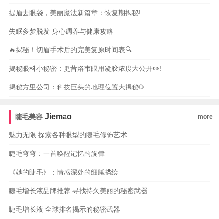
提眉去眼袋，美丽魔法新篇章：恢复期揭秘!
失眠多梦脱发 身心调养与健康攻略
🔥揭秘！切眉手术后的完美复原时间表🔍
揭秘眼科小秘密：更昔洛韦眼用凝胶浓度大公开👀!
揭秘方里公司：科技巨头的地理位置大揭秘🌐
Jiemao
睫毛美容
more
魅力无限 探索各种眼型的睫毛修饰艺术
睫毛弯弯：一首唤醒记忆的旋律
《她的睫毛》：情感深处的细腻描绘
睫毛增长液品牌推荐 寻找持久美丽的秘密武器
睫毛增长液 全球排名揭示的秘密武器