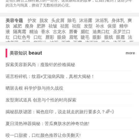
是他们舞台上独特魅力的一部分。这双眼睛里的故事，让我们看到了这群少年
的活力与纯真，撩动了无数粉丝的心弦。
美容专题
护发
脱发
头皮屑
除毛
沐浴露
沐浴乳
身体乳
爽
肤
减肥
瘦身
肥胖
祛皱
祛斑
祛痘
发型
补水
保湿
精华
液
隔离霜
精油
香水
古龙水
唇膏
腮红
迪奥口红
圣罗兰口
红
口红色号
口红
唇彩
眼袋
眉笔
睫毛
眼影
眼线
眼霜
法
式美甲
美甲
指甲油
洁面
面膜
面霜
洗面奶
香皂
洗手液
牙
膏
乳液
beaut
美容知识
more
探索美容新风尚：瘦脸针的价格揭秘
谣言粉碎机：纹眉≠艾滋病风险，真相大揭秘！
晒斑去根 科学护肤与持久战役
发型测试道具 创意与个性的时尚探索
揭秘肌肤谜团：褐色痘印，说走就走的旅行要多久？🌈💨
夏日清热神器揭秘：苦瓜爽肤水的神奇功效!
咬一口甜蜜，口红颜色推荐让你美翻天!