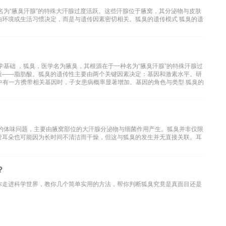
名为“腋臭汗腺”的特殊大汗腺过度活跃。这些汗腺位于腋窝，其分泌物与皮肤
由环境或生活习惯决定，而是与遗传因素密切相关。狐臭的遗传模式 狐臭的遗
学基础 ，狐臭，医学名为腋臭，其根源在于一种名为“腋臭汗腺”的特殊汗腺过
质——脂肪酸。狐臭的遗传性主要由两个关键因素决定：基因和激素水平。研
中有一方携带相关基因时，子女患病概率显著增加。基因的角色与类型 狐臭的
见的体味问题，主要由腋窝部位的大汗腺分泌物与细菌作用产生。狐臭并非仅限
管耳朵也可能因为长时间不清洁而干燥，但这与狐臭的发生并无直接关联。耳
？
你走进科学世界，教你几个简单实用的方法，帮你判断狐臭究竟是真面目还是