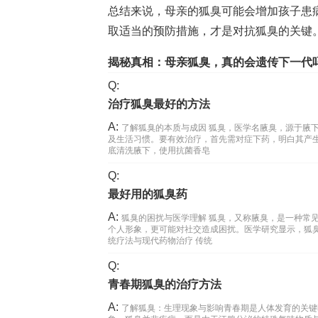
总结来说，母亲的狐臭可能会增加孩子患
取适当的预防措施，才是对抗狐臭的关键
揭秘真相：母亲狐臭，真的会遗传下一代
Q:
治疗狐臭最好的方法
A:
了解狐臭的本质与成因 狐臭，医学名腋臭，源于腋
及生活习惯。要有效治疗，首先需对症下药，明白其产
底清洗腋下，使用抗菌香皂
Q:
最好用的狐臭药
A:
狐臭的困扰与医学理解 狐臭，又称腋臭，是一种常
个人形象，更可能对社交造成困扰。医学研究显示，狐
统疗法与现代药物治疗 传统
Q:
青春期狐臭的治疗方法
A:
了解狐臭：生理现象与影响青春期是人体发育的关键