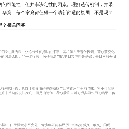
病的可能性，但并非决定性的因素。理解遗传机制，并采
。毕竟，每个家庭都值得一个清新舒适的氛围，不是吗？
吗？相关问答
下汗腺过度活跃，分泌出带有异味的汗液。其根源在于遗传因素、荷尔蒙变化
生的深层原因。非手术疗法：保持清洁与护理 日常护理是基础，每日淋浴并彻
见的体味问题，源自汗腺分泌的特殊物质与细菌作用产生的异味。它不仅影响
臭并非单纯的皮肤疾病，而是由遗传、荷尔蒙和生活习惯共同作用的结果。传
时期，由于激素水平变化，青少年可能会经历一种名为狐臭（腋臭）的现