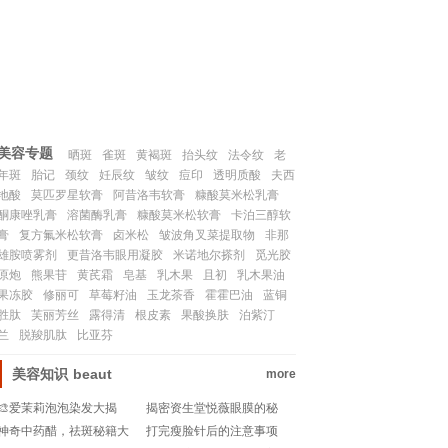
联系我们
SITEMAP
美容专题
晒斑
雀斑
黄褐斑
抬头纹
法令纹
老
年斑
胎记
颈纹
妊辰纹
皱纹
痘印
透明质酸
夫西
地酸
莫匹罗星软膏
阿昔洛韦软膏
糠酸莫米松乳膏
酮康唑乳膏
溶菌酶乳膏
糠酸莫米松软膏
卡泊三醇软
膏
复方氟米松软膏
卤米松
皱波角叉菜提取物
非那
雄胺喷雾剂
更昔洛韦眼用凝胶
米诺地尔搽剂
觅光胶
原炮
熊果苷
黄芪霜
皂基
乳木果
且初
乳木果油
果冻胶
修丽可
草莓籽油
玉龙茶香
霍霍巴油
蓝铜
胜肽
芙丽芳丝
露得清
根皮素
果酸换肤
泊紫汀
兰
脱羧肌肽
比亚芬
美容知识
beaut
more
🎨爱茉莉泡泡染发大揭
揭密资生堂悦薇眼膜的秘
秘！轻松变身彩虹女孩✨
密：用后还需卸除吗？💧
神奇中药醋，祛斑秘籍大
打完瘦脸针后的注意事项
👀