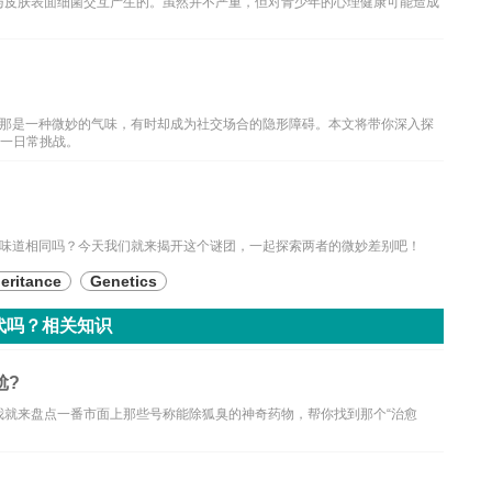
与皮肤表面细菌交互产生的。虽然并不严重，但对青少年的心理健康可能造成
那是一种微妙的气味，有时却成为社交场合的隐形障碍。本文将带你深入探
这一日常挑战。
味道相同吗？今天我们就来揭开这个谜团，一起探索两者的微妙差别吧！
eritance
Genetics
代吗？相关知识
尬?
我就来盘点一番市面上那些号称能除狐臭的神奇药物，帮你找到那个“治愈