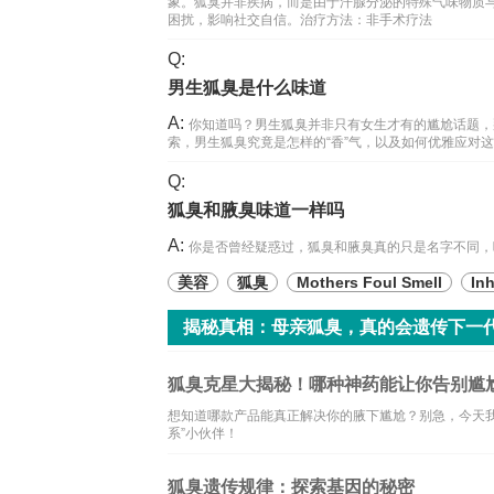
象。狐臭并非疾病，而是由于汗腺分泌的特殊气味物质
困扰，影响社交自信。治疗方法：非手术疗法
Q:
男生狐臭是什么味道
A:
你知道吗？男生狐臭并非只有女生才有的尴尬话题，
索，男生狐臭究竟是怎样的“香”气，以及如何优雅应对
Q:
狐臭和腋臭味道一样吗
A:
你是否曾经疑惑过，狐臭和腋臭真的只是名字不同，
美容
狐臭
Mothers Foul Smell
Inh
揭秘真相：母亲狐臭，真的会遗传下一
狐臭克星大揭秘！哪种神药能让你告别尴
想知道哪款产品能真正解决你的腋下尴尬？别急，今天
系”小伙伴！
狐臭遗传规律：探索基因的秘密