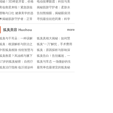
揭秘！醋里藏玄机，肌肤
与禁忌
揭秘！3D烤瓷牙套，价格
电动按摩眼霜：科技与美
焕新生！
背后的科技秘密💰🔍
容的完美邂逅!
美妆救星来啦！紧急脱妆
揭秘肌肤守护者：柔肤水
补救大法💄!
执行标准号背后的故事!
唇釉与口红 健康美学的选
告别熊猫眼，揭秘眼袋消
择之争
失大法！眼袋去除, 最有效
🌟揭秘肌肤守护者：正常
寻找最佳祛疤药膏：科学
方法, 图片揭秘
痣VS黑色素瘤，你真的分
验证与用户口碑的双重考
得清吗？🔍
量
狐臭美容
Huchou
more
狐臭与干耳朵：一种误解
狐臭真相大揭秘：如何慧
与真相
眼识破假性狐臭？
狐臭：根源解析与防治之
狐臭“一刀”解忧，手术费用
道
大揭秘🔍💰
中医狐臭根除 传统智慧与
狐臭：原因探析与影响深
现代疗法的交融
度解读
狐臭救星？风油精与腋下
狐臭告白！告别尴尬，一
异味的不解之缘揭秘！
招教你彻底告别复发的秘
17岁的狐臭秘密：自然疗
狐臭与常态 一场微妙的生
密武器!
法与时间的力量
理与心理探讨
狐臭治疗指南 临沂就诊科
最简单也最便宜的狐臭秘
室推荐
方：自然疗法与生活调整