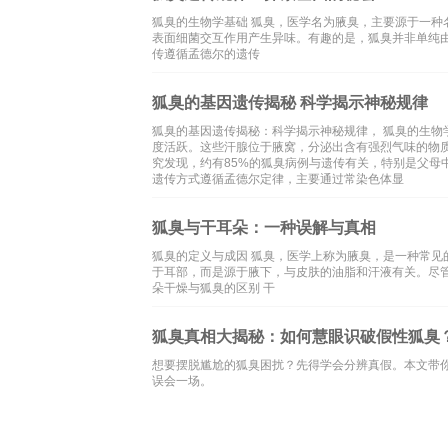
狐臭的生物学基础 狐臭，医学名为腋臭，主要源于一种
表面细菌交互作用产生异味。有趣的是，狐臭并非单纯
传遵循孟德尔的遗传
狐臭的基因遗传揭秘 科学揭示神秘规律
狐臭的基因遗传揭秘：科学揭示神秘规律， 狐臭的生物
度活跃。这些汗腺位于腋窝，分泌出含有强烈气味的物
究发现，约有85%的狐臭病例与遗传有关，特别是父母
遗传方式遵循孟德尔定律，主要通过常染色体显
狐臭与干耳朵：一种误解与真相
狐臭的定义与成因 狐臭，医学上称为腋臭，是一种常
于耳部，而是源于腋下，与皮肤的油脂和汗液有关。尽
朵干燥与狐臭的区别 干
狐臭真相大揭秘：如何慧眼识破假性狐臭
想要摆脱尴尬的狐臭困扰？先得学会分辨真假。本文带
误会一场。