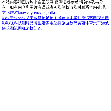
本站内容和图片均来自互联网,仅供读者参考,请勿转载与分
享，如有内容和图片有误或者涉及侵权请及时联系本站处理。
文化
旅游
knowedge
encyclopedia
彩妆
美妆
化妆品
美容
篮球
足球
主播
导演
明星
动漫
综艺
电视剧
电
影
影视
科技
潮牌
品牌
生活
家电
健身
旅游
数码
美丽
体育
汽车
游戏
娱乐
潮流
网红
热榜
知识