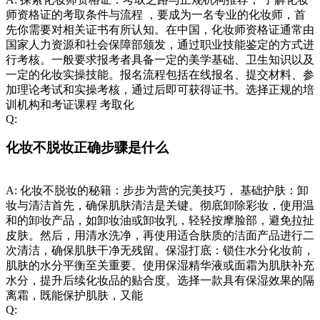
师资格证的考取条件与流程 ，要成为一名专业的化妆师，首
先你需要对相关证书有所认知。在中国，化妆师资格证通常由
国家人力资源和社会保障部颁发，通过职业技能鉴定的方式进
行考核。一般要求报考者具备一定的美学基础、卫生知识以及
一定的化妆实操技能。报名流程包括在线报名、提交材料、参
加理论考试和实操考核，通过后即可获得证书。选择正规的培
训机构和考证课程 考取化
Q:
化妆不脱妆正确步骤是什么
A:
化妆不脱妆的秘籍：步步为营的完美技巧， 基础护肤：卸
妆与清洁首先，确保肌肤清洁是关键。彻底卸除彩妆，使用温
和的卸妆产品，如卸妆油或卸妆乳，轻轻按摩脸部，避免拉扯
皮肤。然后，用清水洗净，再使用适合肤质的洁面产品进行二
次清洁，确保肌肤干净无残留。保湿打底：锁住水分化妆前，
肌肤的水分平衡至关重要。使用保湿精华液或面霜为肌肤补充
水分，提升后续化妆品的贴合度。选择一款具有保湿效果的隔
离霜，既能保护肌肤，又能
Q: