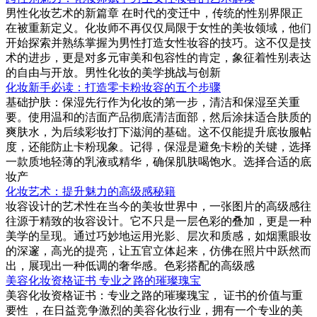
男性化妆艺术的新篇章 在时代的变迁中，传统的性别界限正
在被重新定义。化妆师不再仅仅局限于女性的美妆领域，他们
开始探索并熟练掌握为男性打造女性妆容的技巧。这不仅是技
术的进步，更是对多元审美和包容性的肯定，象征着性别表达
的自由与开放。男性化妆的美学挑战与创新
化妆新手必读：打造零卡粉妆容的五个步骤
基础护肤：保湿先行作为化妆的第一步，清洁和保湿至关重
要。使用温和的洁面产品彻底清洁面部，然后涂抹适合肤质的
爽肤水，为后续彩妆打下滋润的基础。这不仅能提升底妆服帖
度，还能防止卡粉现象。记得，保湿是避免卡粉的关键，选择
一款质地轻薄的乳液或精华，确保肌肤喝饱水。选择合适的底
妆产
化妆艺术：提升魅力的高级感秘籍
妆容设计的艺术性在当今的美妆世界中，一张图片的高级感往
往源于精致的妆容设计。它不只是一层色彩的叠加，更是一种
美学的呈现。通过巧妙地运用光影、层次和质感，如烟熏眼妆
的深邃，高光的提亮，让五官立体起来，仿佛在照片中跃然而
出，展现出一种低调的奢华感。色彩搭配的高级感
美容化妆资格证书 专业之路的璀璨瑰宝
美容化妆资格证书：专业之路的璀璨瑰宝， 证书的价值与重
要性 ，在日益竞争激烈的美容化妆行业，拥有一个专业的美