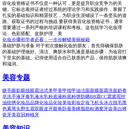
容化妆资格证书不仅是一种认可，更是提升职业竞争力的关
键。它标志着持证者经过系统的理论学习和实践操作，掌握了
扎实的基础知识和精湛技艺，为职业生涯铺设了一条坚实的道
路。获取证书的过程与挑战 要获得美容化妆资格证书，通常
需要通过一系列严格的培训课程和考核。这包括学习化妆理
论、色彩搭配、皮肤护理、美
化妆步骤初学者必看：一步步解锁美丽秘籍
基础护肤与准备 对于初次接触化妆的朋友，首先得确保肌肤
的基础护理做好。清洁、爽肤水和乳液是基础步骤，为妆容打
下坚实的基础。记得使用适合自己肤质的产品，保持肌肤清爽
和滋润。
美容专题
睫毛
眼影
眼线
眼霜
法式美甲
美甲
指甲油
洁面
面膜
面霜
洗面奶
香
皂
洗手液
牙膏
乳液
水乳
粉底液
粉底
粉饼
防晒
BB霜
CC霜
遮瑕
控
油
纹绣
化妆品品牌
化妆品
化妆
美妆
彩妆
定妆
飞机头
冰点脱毛
黑
色素
黑头
野生眉
双眼皮
开眼角
卧蚕
美瞳
脂肪粒
酒窝
牙齿美白
烤
瓷牙
美容冠
种植牙
美容知识