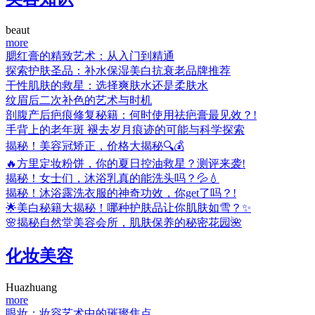
beaut
more
腮红膏的精致艺术：从入门到精通
探索护肤圣品：补水保湿美白抗衰老品牌推荐
干性肌肤的救星：选择爽肤水还是柔肤水
纹眉后二次补色的艺术与时机
剖腹产后疤痕修复秘籍：何时使用祛疤膏最见效？!
手背上的老年斑 褪去岁月痕迹的可能与科学探索
揭秘！美容冠矫正，价格大揭秘🔍💰
🔥方里定妆粉饼，你的夏日控油救星？测评来袭!
揭秘！女士们，沐浴乳真的能洗头吗？💦💧
揭秘！沐浴露洗衣服的神奇功效，你get了吗？!
🌟美白秘籍大揭秘！哪种护肤品让你肌肤如雪？✨
🌸揭秘自然堂美容会所，肌肤保养的秘密花园🌺
化妆美容
Huazhuang
more
眼妆：妆容艺术中的璀璨焦点