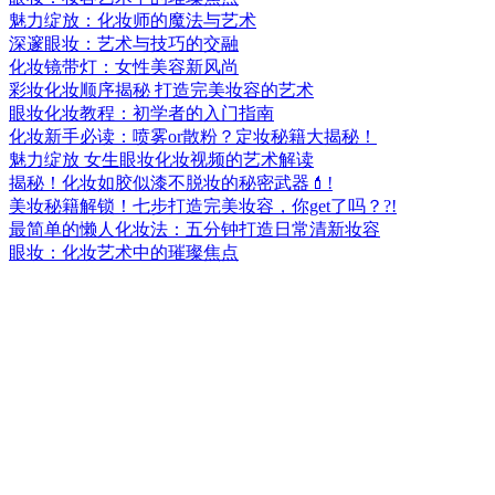
魅力绽放：化妆师的魔法与艺术
深邃眼妆：艺术与技巧的交融
化妆镜带灯：女性美容新风尚
彩妆化妆顺序揭秘 打造完美妆容的艺术
眼妆化妆教程：初学者的入门指南
化妆新手必读：喷雾or散粉？定妆秘籍大揭秘！
魅力绽放 女生眼妆化妆视频的艺术解读
揭秘！化妆如胶似漆不脱妆的秘密武器💄!
美妆秘籍解锁！七步打造完美妆容，你get了吗？?!
最简单的懒人化妆法：五分钟打造日常清新妆容
眼妆：化妆艺术中的璀璨焦点