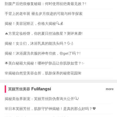
剖腹产后疤痕修复秘籍：何时使用祛疤膏最见效？!
手背上的老年斑 褪去岁月痕迹的可能与科学探索
揭秘！美容冠矫正，价格大揭秘🔍💰
🔥方里定妆粉饼，你的夏日控油救星？测评来袭!
揭秘！女士们，沐浴乳真的能洗头吗？💦💧
揭秘！沐浴露洗衣服的神奇功效，你get了吗？!
🌟美白秘籍大揭秘！哪种护肤品让你肌肤如雪？✨
🌸揭秘自然堂美容会所，肌肤保养的秘密花园🌺
Fulifangsi
芙丽芳丝美容
more
揭秘美妆界新宠：芙丽芳丝防伪查询大公开🔍!
🌸日本芙丽芳丝，肌肤守护神揭秘！是真的那么好吗？💖