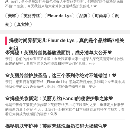
A:
亲们，是不是每次打开钱包准备入手芙丽芳丝时，都在想“这个价格到底值
不值”？别急，今天我就来给大家算算这瓶精品护肤的账！💖
美容
芙丽芳丝
Fleur de Lys
品牌
时尚界
识
别
真实性
揭秘时尚界新宠儿:Fleur de Lys，真的是个品牌吗?相关
知识
🌟揭秘！芙丽芳丝氨基酸洗面奶，成分清单大公开💖
亲们，你们的好奇宝宝又来啦！今天我要带大家一起深入探究芙丽芳丝这款洗
面奶的秘密，看看它究竟为何能温和呵护我们的肌肤。👀✨
🌸芙丽芳丝护肤圣品，这三个系列你绝对不能错过！💖
亲们，想要拥有芙丽芳丝（Fleur de Lis）那如花般娇嫩的肌肤吗？今天就来揭
秘我心中的top3必买系列，保证让你的钱包物有所值！🌹💦
🌸揭秘美妆新宠！芙丽芳丝(Fancl)的秘密护肤之旅💖
你是否厌倦了繁复护肤步骤？芙丽芳丝(Fancl)正以简约之美，重新定义护肤界
的清新力量！🌿🍃 今天，让我们一起探索这个日本品牌背后的科学与魅力，看
看它为何成为敏感肌的福音！🔍🌟
揭秘肌肤守护神！芙丽芳丝洗面奶扫码大揭秘🔍💖