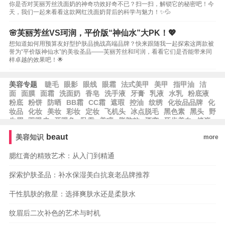
你是否对芙丽芳丝洗面奶的神奇功效好奇不已？扫一扫，解锁它的秘密吧！今
天，我们一起来看看这款网红洗面奶背后的科学与魅力！✨💦
🌸芙丽芳丝VS珂润，平价版“神仙水”大PK！💖
想知道如何用预算友好型护肤品挑战高端品牌？快来跟随我一起探索这两款被
誉为“平价版神仙水”的美妆圣品——芙丽芳丝和珂润，看看它们是否能带来同
样卓越的效果吧！🌟
美容专题
睫毛
眼影
眼线
眼霜
法式美甲
美甲
指甲油
洁
面
面膜
面霜
洗面奶
香皂
洗手液
牙膏
乳液
水乳
粉底液
粉底
粉饼
防晒
BB霜
CC霜
遮瑕
控油
纹绣
化妆品品牌
化
妆品
化妆
美妆
彩妆
定妆
飞机头
冰点脱毛
黑色素
黑头
野
生眉
双眼皮
开眼角
卧蚕
美瞳
脂肪粒
酒窝
牙齿美白
烤瓷
牙
美容冠
种植牙
beaut
美容知识
more
腮红膏的精致艺术：从入门到精通
探索护肤圣品：补水保湿美白抗衰老品牌推荐
干性肌肤的救星：选择爽肤水还是柔肤水
纹眉后二次补色的艺术与时机