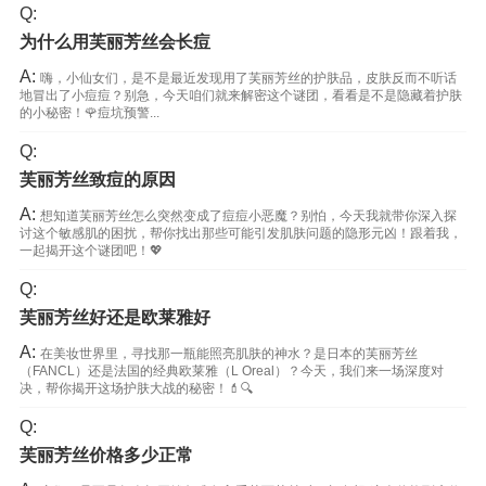
Q:
为什么用芙丽芳丝会长痘
A:
嗨，小仙女们，是不是最近发现用了芙丽芳丝的护肤品，皮肤反而不听话
地冒出了小痘痘？别急，今天咱们就来解密这个谜团，看看是不是隐藏着护肤
的小秘密！🌹痘坑预警...
Q:
芙丽芳丝致痘的原因
A:
想知道芙丽芳丝怎么突然变成了痘痘小恶魔？别怕，今天我就带你深入探
讨这个敏感肌的困扰，帮你找出那些可能引发肌肤问题的隐形元凶！跟着我，
一起揭开这个谜团吧！💖
Q:
芙丽芳丝好还是欧莱雅好
A:
在美妆世界里，寻找那一瓶能照亮肌肤的神水？是日本的芙丽芳丝
（FANCL）还是法国的经典欧莱雅（L Oreal）？今天，我们来一场深度对
决，帮你揭开这场护肤大战的秘密！💄🔍
Q:
芙丽芳丝价格多少正常