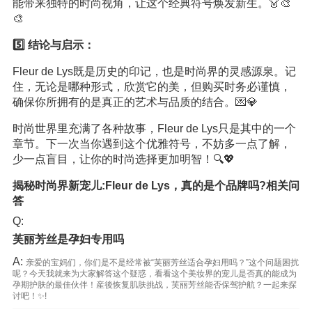
能带来独特的时尚视角，让这个经典符号焕发新生。👗🎨
🎨
5️⃣ 结论与启示：
Fleur de Lys既是历史的印记，也是时尚界的灵感源泉。记
住，无论是哪种形式，欣赏它的美，但购买时务必谨慎，
确保你所拥有的是真正的艺术与品质的结合。💌💎
时尚世界里充满了各种故事，Fleur de Lys只是其中的一个
章节。下一次当你遇到这个优雅符号，不妨多一点了解，
少一点盲目，让你的时尚选择更加明智！🔍💖
揭秘时尚界新宠儿:Fleur de Lys，真的是个品牌吗?相关问
答
Q:
芙丽芳丝是孕妇专用吗
A:
亲爱的宝妈们，你们是不是经常被“芙丽芳丝适合孕妇用吗？”这个问题困扰
呢？今天我就来为大家解答这个疑惑，看看这个美妆界的宠儿是否真的能成为
孕期护肤的最佳伙伴！産後恢复肌肤挑战，芙丽芳丝能否保驾护航？一起来探
讨吧！✨!