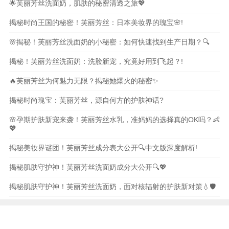
🌟芙丽芳丝洗面奶，肌肤的秘密清透之旅💖
揭秘时尚王国的秘密！芙丽芳丝：日本美妆界的瑰宝🌸!
🌸揭秘！芙丽芳丝洗面奶的小秘密：如何快速找到生产日期？🔍
揭秘！芙丽芳丝洗面奶：洗脸新宠，究竟好用到飞起？!
🔥芙丽芳丝为何魅力无限？揭秘她爆火的秘密✨
揭秘时尚瑰宝：芙丽芳丝，源自何方的护肤神话?
🌸孕期护肤新宠来袭！芙丽芳丝水乳，准妈妈的选择真的OK吗？👶
💖
揭秘美妆界谜团！芙丽芳丝成分表大公开🔍中文版深度解析!
揭秘肌肤守护神！芙丽芳丝洗面奶成分大公开🔍💖
揭秘肌肤守护神！芙丽芳丝洗面奶，面对核辐射的护肤新对策💧🛡️
本站内容和图片均来自互联网,仅供读者参考,请勿转载
与分享，如有内容和图片有误或者涉及侵权请及时联系