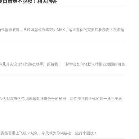
夏日清爽不脱妆！相关问答
的气垫粉底液，从轻薄如丝到遮瑕力MAX，这里有你的完美底妆秘密！跟着这
这事儿其实没你想的那么棘手。跟着我，一起学会如何轻松洗掉那些顽固的白色
，今天我就来为你揭晓这款神奇色号的秘密，帮你找到属于你的那一抹完美底
液究竟能否带上飞机？别急，今天就为你揭秘这一旅行小困扰！