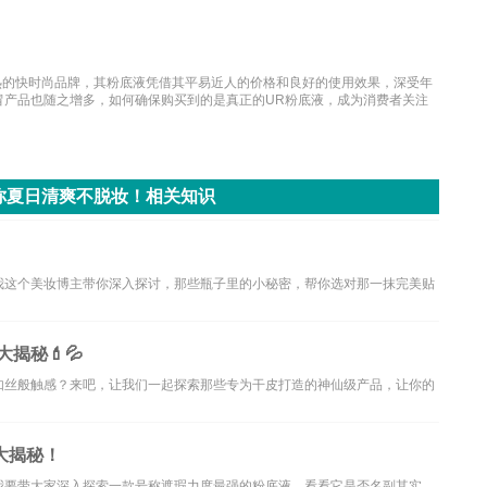
可热的快时尚品牌，其粉底液凭借其平易近人的价格和良好的使用效果，深受年
冒产品也随之增多，如何确保购买到的是真正的UR粉底液，成为消费者关注
你夏日清爽不脱妆！相关知识
我这个美妆博主带你深入探讨，那些瓶子里的小秘密，帮你选对那一抹完美贴
揭秘💄💦
如丝般触感？来吧，让我们一起探索那些专为干皮打造的神仙级产品，让你的
大揭秘！
我要带大家深入探索一款号称遮瑕力度最强的粉底液，看看它是否名副其实，