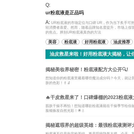
Q:
ur粉底液是正品吗
A:
UR粉底液的市场定位与口碑 UR，作为当下炙手
轻消费者喜爱。然而，随着品牌知名度提升，市场上假
的焦点。辨别UR粉底液真伪的方法
美容
粉底液
好用粉底液
油皮推荐
油皮救星来啦！好用粉底液大揭秘，让
揭秘美妆界秘密！粉底液配方大公开🔍!
想知道你的粉底液里藏着哪些魔法成分吗？今天，就让
肤的色彩！💄🔬
🔥干皮救星来了！口碑爆棚的2023粉底液大
肌肤干燥不再怕！想知道哪款粉底液能在干燥季节给你
脸颊焕发自然光彩！🌟💧
揭秘遮瑕界的超级英雄：最强粉底液测评
粉底液不仅是妆容的基础，更是瑕疵隐形大师。今天，