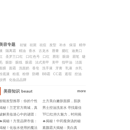
联系我们
SITEMAP
美容专题
祛皱
祛斑
祛痘
发型
补水
保湿
精华
液
隔离霜
精油
香水
古龙水
唇膏
腮红
迪奥口
红
圣罗兰口红
口红色号
口红
唇彩
眼袋
眉笔
睫
毛
眼影
眼线
眼霜
法式美甲
美甲
指甲油
洁面
面膜
面霜
洗面奶
香皂
洗手液
牙膏
乳液
水乳
粉底液
粉底
粉饼
防晒
BB霜
CC霜
遮瑕
控油
纹绣
化妆品品牌
美容知识
beaut
more
智能发型推荐：你的个性
土方美白嫩肤面膜，肌肤
化美发助手
革命的秘籍！
揭秘！兰芝官方商城，真
男士控油洗发水 寻找最佳
假辨识大作战!
清爽体验
破解美妆迷心中的谜团：
TF口红持久魅力，时间揭
谁才是最佳眉笔王座？!
秘背后的保养秘籍!
🔥揭秘！方里品牌市值：
🔥揭秘！中药瘦身汤的秘
科技巨头的新里程牌🚀
密配方，让你轻松告别赘
揭秘！化妆水使用的魔法
素颜霜大揭秘：美白真