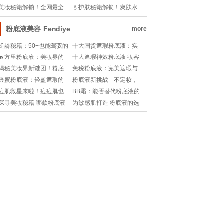
肉✨🌿
教程💧：正确步骤+科学道
相，你get√了吗？
美妆秘籍解锁！全网最全
💧护肤秘籍解锁！爽肤水
理!
护肤图鉴，让你美成焦点
+水乳大作战，你的肌肤保
养指南💖
粉底液美容
Fendiye
more
逆龄秘籍：50+也能驾驭的
十大国货遮瑕粉底液：实
粉底液神作!
力与魅力并存
🔥方里粉底液：美妆界的
十大遮瑕神效粉底液 妆容
革新之作，你的完美底妆
无瑕的秘密武器
揭秘美妆界新谜团！粉底
免税粉底液：完美遮瑕与
秘密武器!
液VS气垫：妆效大比拼💄
持久保湿的秘密武器
透蜜粉底液：轻盈遮瑕的
粉底液新挑战：不定妆，
💧
秘密武器
告别“脱妆尴尬”!
痘肌救星来啦！痘痘肌也
BB霜：能否替代粉底液的
能get无瑕底妆秘籍!
秘密揭晓
探寻美妆秘籍 哪款粉底液
为敏感肌打造 粉底液的选
堪称遮瑕圣品
择与呵护之道