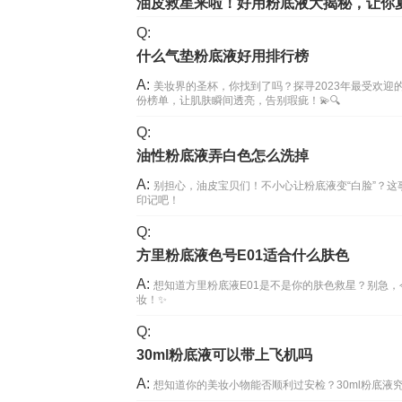
油皮救星来啦！好用粉底液大揭秘，让你
Q:
什么气垫粉底液好用排行榜
A:
美妆界的圣杯，你找到了吗？探寻2023年最受欢迎
份榜单，让肌肤瞬间透亮，告别瑕疵！💫🔍
Q:
油性粉底液弄白色怎么洗掉
A:
别担心，油皮宝贝们！不小心让粉底液变“白脸”？
印记吧！
Q:
方里粉底液色号E01适合什么肤色
A:
想知道方里粉底液E01是不是你的肤色救星？别急
妆！✨
Q:
30ml粉底液可以带上飞机吗
A:
想知道你的美妆小物能否顺利过安检？30ml粉底