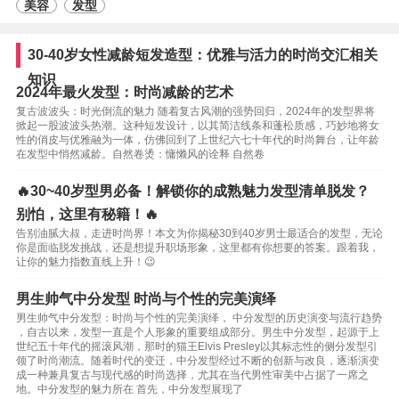
美容
发型
30-40岁女性减龄短发造型：优雅与活力的时尚交汇相关
知识
2024年最火发型：时尚减龄的艺术
复古波波头：时光倒流的魅力 随着复古风潮的强势回归，2024年的发型界将
掀起一股波波头热潮。这种短发设计，以其简洁线条和蓬松质感，巧妙地将女
性的俏皮与优雅融为一体，仿佛回到了上世纪六七十年代的时尚舞台，让年龄
在发型中悄然减龄。自然卷烫：慵懒风的诠释 自然卷
🔥30~40岁型男必备！解锁你的成熟魅力发型清单脱发？
别怕，这里有秘籍！🔥
告别油腻大叔，走进时尚界！本文为你揭秘30到40岁男士最适合的发型，无论
你是面临脱发挑战，还是想提升职场形象，这里都有你想要的答案。跟着我，
让你的魅力指数直线上升！😉
男生帅气中分发型 时尚与个性的完美演绎
男生帅气中分发型：时尚与个性的完美演绎， 中分发型的历史演变与流行趋势
，自古以来，发型一直是个人形象的重要组成部分。男生中分发型，起源于上
世纪五十年代的摇滚风潮，那时的猫王Elvis Presley以其标志性的侧分发型引
领了时尚潮流。随着时代的变迁，中分发型经过不断的创新与改良，逐渐演变
成一种兼具复古与现代感的时尚选择，尤其在当代男性审美中占据了一席之
地。中分发型的魅力所在 首先，中分发型展现了