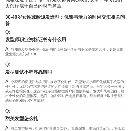
去演绎属于自己的时尚篇章。
30-40岁女性减龄短发造型：优雅与活力的时尚交汇相关问
答
Q:
发型师职业资格证书有什么用
A:
想知道发型师手握一张证书能飞多高吗？证书不仅是技术认可，更是你职
业生涯的敲门砖！🌟
Q:
发型测试小程序靠谱吗
A:
小程序的便捷性与实用性 在数字化时代，发型测试小程序凭借其手机端的
便利性，无疑为寻求发型建议的人们提供了新的尝试途径。只需上传一张照片
或选择虚拟头像，这些小程序就能根据用户的面部特征、发质和风格偏好，给
出个性化的发型推荐。然而，这种即时反馈是否准确，很大程度上取决于算法
的精确度和数据的丰富程
Q:
甜美发型怎么扎
A:
甜美发型指南：打造你的专属少女心， 复古编发：重温甜美记忆 ，将长发