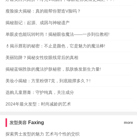
瘦脸操大揭秘：真的能帮你塑造V脸吗？
揭秘胎记：起源、成因与神秘遗产
单眼皮也能玩转时尚！揭秘眼妆魔法——一步到位教程!
💄揭示唇彩的秘密：不止是颜色，它是魅力的魔法棒!
美丽陷阱？揭秘女性纹眼线背后的真相
揭秘蓝铜胜肽的魔法护肤秘密，肌肤焕发新生力量!
美妆小揭秘：方里粉饼7克，到底能撑多久？!
选购儿童唇膏：守护纯真，关注成分
2024年最火发型：时尚减龄的艺术
Faxing
发型美容
more
探索男士发型的魅力 艺术与个性的交织