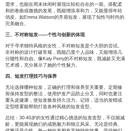
需求，也能在周末休闲时展现出轻松自在的一面。搭配柔
和的卷曲或微挑的发尾，既能增添亲和力，又能显得年轻
俏皮。如Emma Watson的齐肩短发，展现了知性与时尚的
完美融合。
三、不对称短发——个性与创新的体现
对于寻求独特风格的女性，不对称短发是个大胆的尝试。
非对称的设计打破常规，既能凸显个人品味，又能增添几
分随性和自由。像Katy Perry的不对称短发，既减龄又充满
艺术感，充分展示了她的个性魅力。
四、短发打理技巧与保养
无论选择哪种短发，正确的打理和保养至关重要。定期修
剪保持发型的整洁，使用护发产品防止分叉，同时也要注
重头皮健康，使短发焕发持久活力。记得，适当的发蜡或
定型喷雾能帮助打造各种风格的短发造型。
总结：30-40岁的女性通过精心挑选的短发造型，不仅能减
龄，更能展现她们的成熟魅力和独立风采。无论是经典、
优雅还是个性，每一种短发都有其独特的故事，等待她们