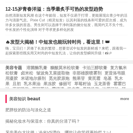
12-15岁青春洋溢：当季最炙手可热的发型趋势
自然清新短发风潮 在这个年龄段，短发不仅易于打理，更能展现出青少年的活
力与清新气息。Pixie Cut（精灵短发）以其利落的线条和可爱的层次感，成为
许多女孩的首选。男生则可以选择干净利落的侧分短发，既简约又不失个性。
中长发的个性化演绎 对于寻求更多样化的发
🔥发型大揭秘！中短发也能玩转时尚，看这里！👑
嗨，宝贝们！厌倦了长发的繁琐，想要尝试中短发的新鲜感？来吧，跟着我一
起探索那些既实用又时尚的中短发扎法，让你的发型瞬间升级！📸🎉
美容专题
溶菌酶乳膏
糠酸莫米松软膏
卡泊三醇软膏
复方氟米
松软膏
卤米松
皱波角叉菜提取物
非那雄胺喷雾剂
更昔洛韦眼
用凝胶
米诺地尔搽剂
觅光胶原炮
熊果苷
黄芪霜
皂基
乳木
果
且初
乳木果油
果冻胶
修丽可
草莓籽油
玉龙茶香
霍霍巴
油
蓝铜胜肽
芙丽芳丝
露得清
根皮素
果酸换肤
泊紫汀兰
脱
羧肌肽
比亚芬
阿甘油
阿芙精油
雅萌
纪梵希
希思黎
科颜
beaut
美容知识
more
氏
雅漾
whoo后
宝格丽
法尔曼
肌肤之钥
阿玛尼
MAC魅
可
芭比波朗
蜜丝佛陀
雅诗兰黛
兰蔻
肥胖纹的防治与淡化之道
揭秘化妆水与保湿水：你真的分清了吗？
牙齿美白大比拼：冷光VS漂白，哪款让你笑得更灿烂？✨!