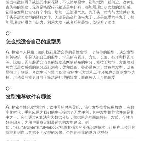
编成松散的辫子或法式小麻花辫，不仅简单易学，还能增添一丝俏皮。这种复
古风格的编发，无论是搭配碎花裙还是牛仔裤，都能展现出少女般的清新感。
记得在发尾处轻轻打个小结，增加一点浪漫气息。丸子头：时尚与优雅并存 丸
子头是甜美发型的经典之作。无论是高高的蓬松丸子，还是低垂的半丸子，都
能展现你的甜美与活力。利用大发卡或者丝带装饰，既提升了整体
Q:
怎么找适合自己的发型男
A:
探索个人风格：如何找到最适合你的男性发型， 了解你的脸型 ，决定发型
的关键第一步是认识自己的脸型。常见的有圆形、方形、长形、心形和椭圆形
等。比如，圆形脸适合清爽的短发或两侧稍短的中分，能拉长脸型；方形脸则
可尝试层次感强的侧分或斜刘海，柔和线条。务必避免过于对称的发型，以免
显得过于刚硬。考虑生活习惯与职业 你的生活方式和工作环境也会影响发型选
择。运动员可能更倾向于简洁易打理的短发，而商务人士可能偏爱
Q:
发型推荐软件有哪些
A:
探索个性化发型推荐：软件界的时尚导航， 流行发型推荐应用概述 ，在数
字化时代，手机应用为我们的生活提供了无尽便利，其中发型推荐软件便是其
中之一。它们通过AI算法和大数据分析，根据用户的面部特征、发质、个性喜
好等因素，为用户量身定制最适合的发型建议。例
如，"HairMyStyle"和"Stylebook"凭借其强大的图像识别技术，让用户上传照片
就能看到自己尝试不同发型的效果。个性化推荐的魅力 这些软