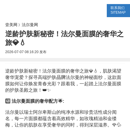
联系我们
美容网
美容大全
美容知识
SITEMAP
壹美网
法尔曼网
》
逆龄护肤新秘密！法尔曼面膜的奢华之
旅💎💧
2026-07-07 08:16:20
发布
逆龄护肤新秘密！法尔曼面膜的奢华之旅💎💧，肌肤渴望
奢华宠爱？探寻高端护肤
品牌
法尔曼的神秘面纱，这款面
膜如何让你焕发青春光彩？跟着我，一起踏上法尔曼面膜
的护肤圣殿之旅！👑✨
1️⃣ 法尔曼面膜的奢华配方🌟:
法尔曼以瑞士阿尔卑斯山的纯净水源和珍贵活性成分闻
名，每一片面膜都蕴含着高效精华，如玫瑰精油和金缕
梅，让你的肌肤在享受奢华的同时，得到深层滋养。🌹💦