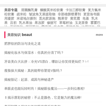
美容专题
溶菌酶乳膏
糠酸莫米松软膏
卡泊三醇软膏
复方氟米
松软膏
卤米松
皱波角叉菜提取物
非那雄胺喷雾剂
更昔洛韦眼
用凝胶
米诺地尔搽剂
觅光胶原炮
熊果苷
黄芪霜
皂基
乳木
果
且初
乳木果油
果冻胶
修丽可
草莓籽油
玉龙茶香
霍霍巴
油
蓝铜胜肽
芙丽芳丝
露得清
根皮素
果酸换肤
泊紫汀兰
脱
羧肌肽
比亚芬
阿甘油
阿芙精油
雅萌
纪梵希
希思黎
科颜
beaut
美容知识
more
氏
雅漾
whoo后
宝格丽
法尔曼
肌肤之钥
阿玛尼
MAC魅
可
芭比波朗
蜜丝佛陀
雅诗兰黛
兰蔻
肥胖纹的防治与淡化之道
揭秘化妆水与保湿水：你真的分清了吗？
牙齿美白大比拼：冷光VS漂白，哪款让你笑得更灿烂？✨!
瘦脸操大揭秘：真的能帮你塑造V脸吗？
揭秘胎记：起源、成因与神秘遗产
单眼皮也能玩转时尚！揭秘眼妆魔法——一步到位教程!
💄揭示唇彩的秘密：不止是颜色，它是魅力的魔法棒!