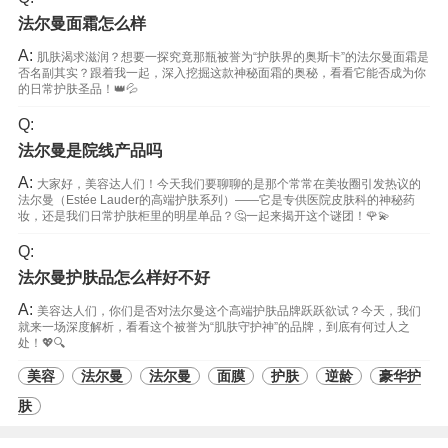
法尔曼面霜怎么样
A:
肌肤渴求滋润？想要一探究竟那瓶被誉为“护肤界的奥斯卡”的法尔曼面霜是
否名副其实？跟着我一起，深入挖掘这款神秘面霜的奥秘，看看它能否成为你
的日常护肤圣品！👑💦
Q:
法尔曼是院线产品吗
A:
大家好，美容达人们！今天我们要聊聊的是那个常常在美妆圈引发热议的
法尔曼（Estée Lauder的高端护肤系列）——它是专供医院皮肤科的神秘药
妆，还是我们日常护肤柜里的明星单品？🤔一起来揭开这个谜团！🌹💫
Q:
法尔曼护肤品怎么样好不好
A:
美容达人们，你们是否对法尔曼这个高端护肤品牌跃跃欲试？今天，我们
就来一场深度解析，看看这个被誉为“肌肤守护神”的品牌，到底有何过人之
处！💖🔍
美容
法尔曼
法尔曼
面膜
护肤
逆龄
豪华护
肤