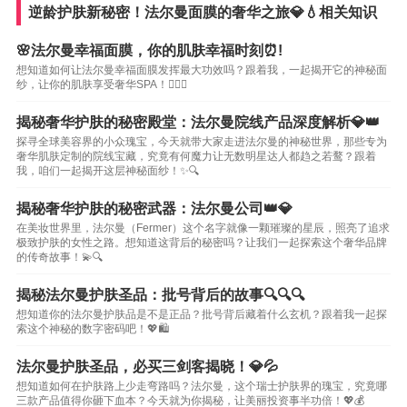
逆龄护肤新秘密！法尔曼面膜的奢华之旅💎💧相关知识
🌸法尔曼幸福面膜，你的肌肤幸福时刻⏰!
想知道如何让法尔曼幸福面膜发挥最大功效吗？跟着我，一起揭开它的神秘面
纱，让你的肌肤享受奢华SPA！💆‍♀️✨
揭秘奢华护肤的秘密殿堂：法尔曼院线产品深度解析💎👑
探寻全球美容界的小众瑰宝，今天就带大家走进法尔曼的神秘世界，那些专为
奢华肌肤定制的院线宝藏，究竟有何魔力让无数明星达人都趋之若鹜？跟着
我，咱们一起揭开这层神秘面纱！✨🔍
揭秘奢华护肤的秘密武器：法尔曼公司👑💎
在美妆世界里，法尔曼（Fermer）这个名字就像一颗璀璨的星辰，照亮了追求
极致护肤的女性之路。想知道这背后的秘密吗？让我们一起探索这个奢华品牌
的传奇故事！💫🔍
揭秘法尔曼护肤圣品：批号背后的故事🔍🔍🔍
想知道你的法尔曼护肤品是不是正品？批号背后藏着什么玄机？跟着我一起探
索这个神秘的数字密码吧！💖🛍️
法尔曼护肤圣品，必买三剑客揭晓！💎💦
想知道如何在护肤路上少走弯路吗？法尔曼，这个瑞士护肤界的瑰宝，究竟哪
三款产品值得你砸下血本？今天就为你揭秘，让美丽投资事半功倍！💖💰