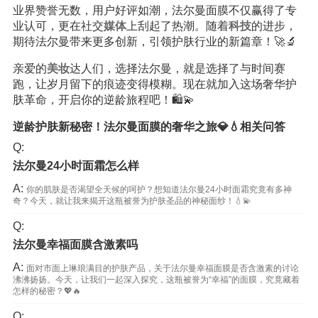
业界赞誉无数，用户好评如潮，法尔曼面膜不仅赢得了专
业认可，更在社交
媒体
上刮起了热潮。随着
科技
的进步，
期待法尔曼带来更多创新，引领护肤行业的新篇章！🚀🔬
亲爱的
美妆
达人们，选择法尔曼，就是选择了与时间赛
跑，让岁月留下的痕迹变得模糊。现在就加入这场奢华护
肤革命，开启你的逆龄旅程吧！🛍️💫
逆龄护肤新秘密！法尔曼面膜的奢华之旅💎💧相关问答
Q:
法尔曼24小时面霜怎么样
A:
你的肌肤是否渴望全天候的呵护？想知道法尔曼24小时面霜究竟有多神
奇？今天，就让我来揭开这瓶被誉为护肤圣品的神秘面纱！💧💫
Q:
法尔曼幸福面膜含激素吗
A:
面对市面上琳琅满目的护肤产品，关于法尔曼幸福面膜是否含激素的讨论
沸沸扬扬。今天，让我们一起深入探究，这瓶被誉为“幸福”的面膜，究竟藏着
怎样的秘密？💖🔥
Q: