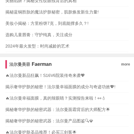
美丽陷阱？揭秘女性纹眼线背后的真相
揭秘蓝铜胜肽的魔法护肤秘密，肌肤焕发新生力量!
美妆小揭秘：方里粉饼7克，到底能撑多久？!
选购儿童唇膏：守护纯真，关注成分
2024年最火发型：时尚减龄的艺术
Faerman
法尔曼美容
more
🔥法尔曼新品狂飙！S16V6院装传奇来袭💖
揭示奢华护肤的秘密！法尔曼幸福面膜的成分与奇迹功效💖!
🔥法尔曼幸福面膜，真的辣眼睛？实测报告来啦！👀💧
揭秘奢华护肤的秘密武器：法尔曼面霜背后的大师配方🌟
揭秘奢华护肤的秘密武器：法尔曼产品图鉴🔍💎
🔥法尔曼护肤圣品推荐！必买三剑客🌟