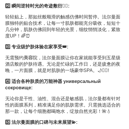
2️⃣ 瞬间逆转时光的奇迹敷衍💆‍♀️:
轻轻贴上，那如丝般顺滑的触感仿佛时间暂停。法尔曼面
膜独特的贴合技术，让每一寸肌肤都能充分吸收，短短十
几分钟，肌肤仿佛回到年轻的光景，细纹悄悄淡化，紧致
度UP！🌈⏰
3️⃣ 专业级护肤体验在家享受👑:
无需预约
美容
院，法尔曼面膜让你在家就能享受到五星级
酒店般的护肤待遇。无论是忙碌的工作日，还是疲惫的夜
晚，一片面膜，就是对肌肤的一场豪华SPA。🌙💆‍♀️!
4️⃣ 适合各种肤质的万能神器 универсальный
сокровище:
无论你是干性、油性、混合还是敏感肌，法尔曼都有针对
性的面膜系列，精准满足你的肌肤需求。只需挑选适合的
那一款，让每个细胞都喝饱水，绽放自然光彩！🌺💧
5️⃣ 法尔曼面膜的口碑与未来展望💫: